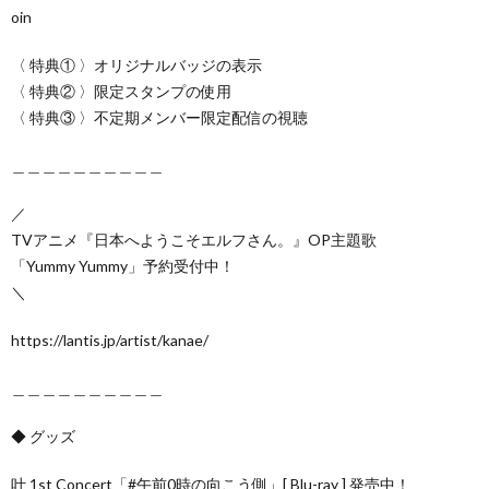
oin
〈 特典① 〉オリジナルバッジの表示
〈 特典② 〉限定スタンプの使用
〈 特典③ 〉不定期メンバー限定配信の視聴
＿＿＿＿＿＿＿＿＿＿
／
TVアニメ『日本へようこそエルフさん。』OP主題歌
「Yummy Yummy」予約受付中！
＼
https://lantis.jp/artist/kanae/
＿＿＿＿＿＿＿＿＿＿
◆ グッズ
叶 1st Concert「#午前0時の向こう側」[ Blu-ray ] 発売中！