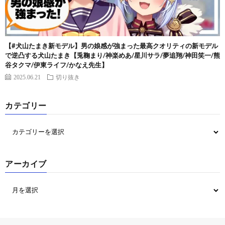
【#犬山たまき新モデル】男の娘感が強まった最高クオリティの新モデル
で逆凸する犬山たまき【兎鞠まり/神楽めあ/星川サラ/夢追翔/神田笑一/熊
谷タクマ/伊東ライフ/かなえ先生】
2025.06.21
切り抜き
カテゴリー
アーカイブ