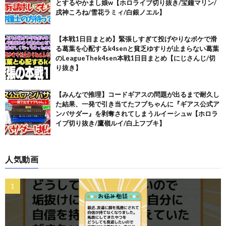
とするやかまし娘w【ホロライブ切り抜き/宝鐘マリン/
戌神ころね/雪花ラミィ/白銀ノエル】
【本戦1日目まとめ】緊張しすぎて投げやりなボケで滑
る葛葉を心配するk4senと貧乏ゆすりが止まらない葛葉
のLeagueThek4sen本戦1日目まとめ【にじさんじ/切
り抜き】
【みんなで推理】コードギアスの問題が出るまで耐久し
た結果、一発で引き当てたフブちゃんに『ギアス公式ア
ンバサダー』を剥奪されてしまうルイーシュw【ホロラ
イブ切り抜き/鷹嶺ルイ/白上フブキ】
人気動画