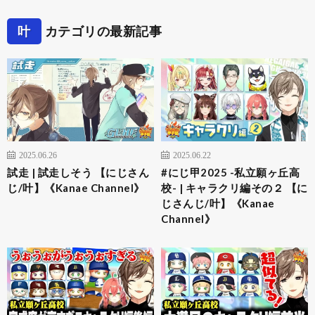
叶
カテゴリの最新記事
2025.06.26
2025.06.22
試走 | 試走しそう 【にじさん
#にじ甲2025 -私立願ヶ丘高
じ/叶】《Kanae Channel》
校- | キャラクリ編その２ 【に
じさんじ/叶】《Kanae
Channel》