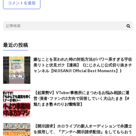
最近の投稿
嫌なことを言われた時の対処方法がパワー系すぎる宇佐
美リトと伏見ガク【漫画】《にじさんじ公式切り抜きチ
ャンネル【NIJISANJI Official Best Moments】》
【起業勢V】VTuber事務所にまつわるお悩み相談に運
営･演者･ファンの3方向で回答していく犬山たまき【#
魁たまき塾 #のりお懺悔室】
【開示請求】ホロライブの新人オーディションで弁護士
を採用して、『アンチへ開示請求配信』をしてもらおう