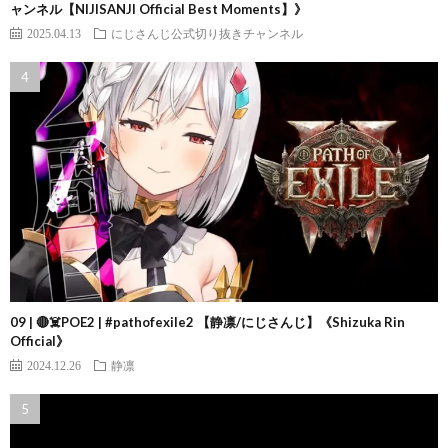
ャンネル【NIJISANJI Official Best Moments】》
2025.04.13
にじさんじ公式切り抜きチャンネル
09 | 🔴☠️POE2 | #pathofexile2 【静凛/にじさんじ】《Shizuka Rin
Official》
2024.12.26
静凛