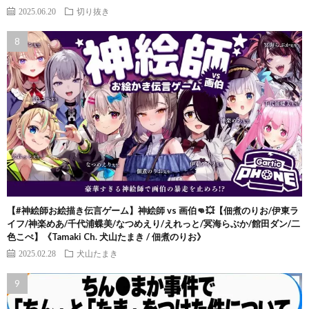
2025.06.20
切り抜き
【#神絵師お絵描き伝言ゲーム】神絵師 vs 画伯👊💥【佃煮のりお/伊東ラ
イフ/神楽めあ/千代浦蝶美/なつめえり/えれっと/冥海らぶか/館田ダン/二
色こぺ】《Tamaki Ch. 犬山たまき / 佃煮のりお》
2025.02.28
犬山たまき