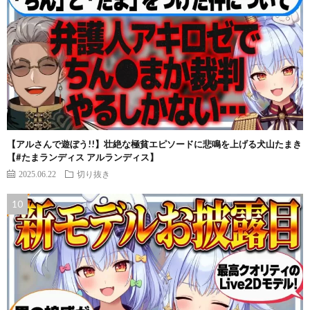
【アルさんで遊ぼう!!】壮絶な極貧エピソードに悲鳴を上げる犬山たまき
【#たまランディス アルランディス】
2025.06.22
切り抜き