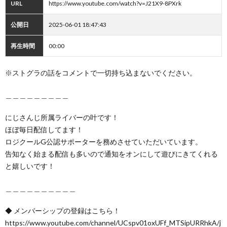
URL
https://www.youtube.com/watch?v=J21X9-8PXrk
公開日
2025-06-01 18:47:43
再生時間
00:00
※ストグラの話をコメントで一切持ち込まないでください。
＿＿＿＿＿＿＿＿＿
にじさんじ所属ライバーの叶です！
ほぼ毎日配信してます！
ロジクールG公認サポーターを務めさせていただいています。
告知なく始まる配信も多いので通知をオンにして遊びにきてくれる
と嬉しいです！
＿＿＿＿＿＿＿＿＿＿
◆ メンバーシップの登録はこちら！
https://www.youtube.com/channel/UCspv01oxUFf_MTSipURRhkA/j