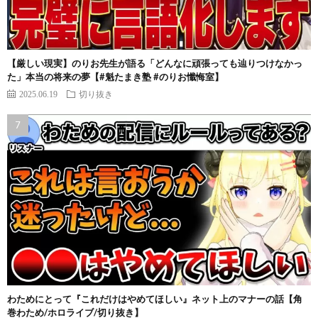
【厳しい現実】のりお先生が語る「どんなに頑張っても辿りつけなかっ
た」本当の将来の夢【#魁たまき塾 #のりお懺悔室】
2025.06.19
切り抜き
わためにとって『これだけはやめてほしい』ネット上のマナーの話【角
巻わため/ホロライブ/切り抜き】