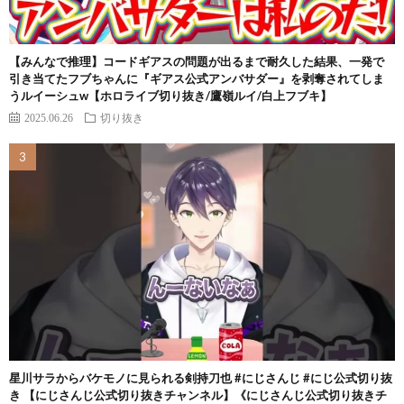
【みんなで推理】コードギアスの問題が出るまで耐久した結果、一発で
引き当てたフブちゃんに『ギアス公式アンバサダー』を剥奪されてしま
うルイーシュw【ホロライブ切り抜き/鷹嶺ルイ/白上フブキ】
2025.06.26
切り抜き
星川サラからバケモノに見られる剣持刀也 #にじさんじ #にじ公式切り抜
き 【にじさんじ公式切り抜きチャンネル】《にじさんじ公式切り抜きチ