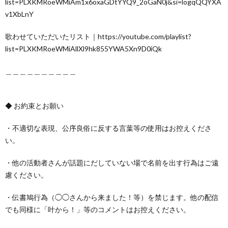
list=PLXKMRoeWMiAm1x6oxaGDtYYQ9_2oGaN0j&si=logqQQYXA
v1XbLnY
歌わせていただいたリスト｜https://youtube.com/playlist?
list=PLXKMRoeWMiAllXl9hk855YWA5Xn9D0iQk
＿＿＿＿＿＿＿＿＿＿
◆ お約束とお願い
・不適切な表現、公序良俗に反する言葉等の使用はお控えくださ
い。
・他の活動者さんが話題にだしていない場で名前を出す行為はご遠
慮ください。
・伝書鳩行為（◯◯さんから来ました！等）を禁じます。他の配信
でも同様に「叶から！」等のコメントはお控えください。