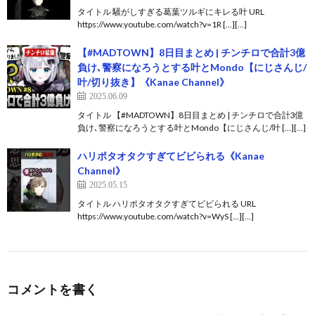
タイトル 騒がしすぎる葛葉ツルギにキレる叶 URL
https://www.youtube.com/watch?v=1R […][…]
【#MADTOWN】8日目まとめ | チンチロで合計3億
負け､警察になろうとする叶とMondo【にじさんじ/
叶/切り抜き】《Kanae Channel》
2025.06.09
タイトル 【#MADTOWN】8日目まとめ | チンチロで合計3億
負け､警察になろうとする叶とMondo【にじさんじ/叶 […][…]
ハリポタオタクすぎてビビられる《Kanae
Channel》
2025.05.15
タイトル ハリポタオタクすぎてビビられる URL
https://www.youtube.com/watch?v=WyS […][…]
コメントを書く