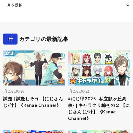
叶
カテゴリの最新記事
2025.06.26
2025.06.22
試走 | 試走しそう 【にじさん
#にじ甲2025 -私立願ヶ丘高
じ/叶】《Kanae Channel》
校- | キャラクリ編その２ 【に
じさんじ/叶】《Kanae
Channel》