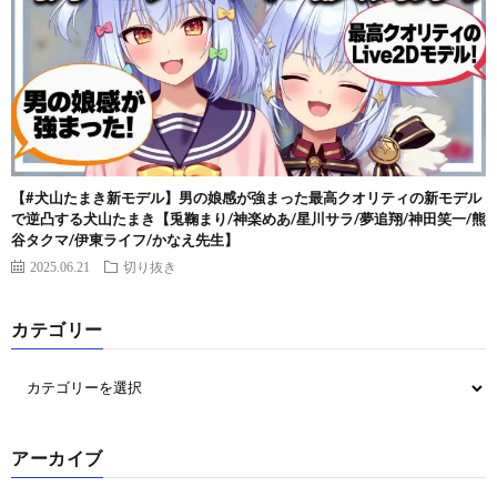
【#犬山たまき新モデル】男の娘感が強まった最高クオリティの新モデル
で逆凸する犬山たまき【兎鞠まり/神楽めあ/星川サラ/夢追翔/神田笑一/熊
谷タクマ/伊東ライフ/かなえ先生】
2025.06.21
切り抜き
カテゴリー
アーカイブ