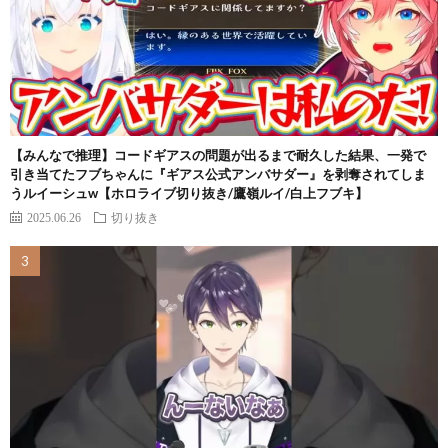
【みんなで推理】コードギアスの問題が出るまで耐久した結果、一発で
引き当てたフブちゃんに『ギアス公式アンバサダー』を剥奪されてしま
うルイーシュw【ホロライブ切り抜き/鷹嶺ルイ/白上フブキ】
2025.06.26
切り抜き