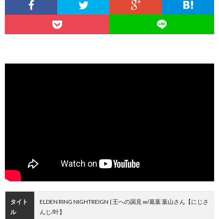
タイト
ELDEN RING NIGHTREIGN | 王への謁見 w/葛葉 葉山さん【にじさ
ル
んじ/叶】