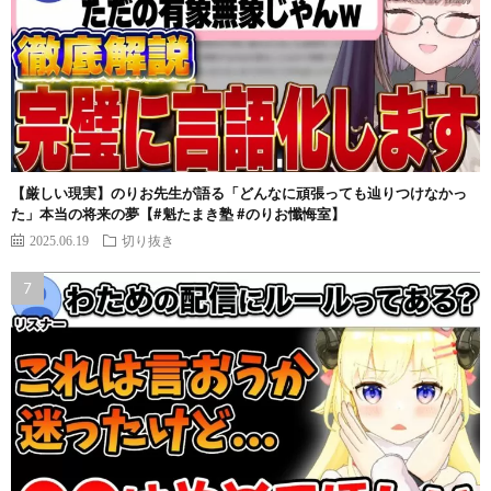
【厳しい現実】のりお先生が語る「どんなに頑張っても辿りつけなかっ
た」本当の将来の夢【#魁たまき塾 #のりお懺悔室】
2025.06.19
切り抜き