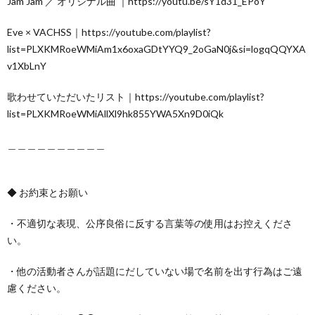
Jam Jam ／ オリジナル曲 ｜https://youtu.be/sY1d31_EPoY
Eve × VACHSS｜https://youtube.com/playlist?
list=PLXKMRoeWMiAm1x6oxaGDtYYQ9_2oGaN0j&si=logqQQYXA
v1XbLnY
歌わせていただいたリスト｜https://youtube.com/playlist?
list=PLXKMRoeWMiAllXl9hk855YWA5Xn9D0iQk
＿＿＿＿＿＿＿＿＿＿
◆ お約束とお願い
・不適切な表現、公序良俗に反する言葉等の使用はお控えくださ
い。
・他の活動者さんが話題にだしていない場で名前を出す行為はご遠
慮ください。