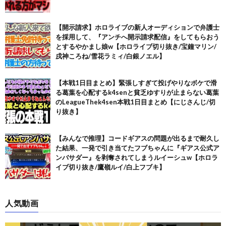
【開示請求】ホロライブの新人オーディションで弁護士
を採用して、『アンチへ開示請求配信』をしてもらおう
とするやかまし娘w【ホロライブ切り抜き/宝鐘マリン/
戌神ころね/雪花ラミィ/白銀ノエル】
【本戦1日目まとめ】緊張しすぎて投げやりなボケで滑
る葛葉を心配するk4senと貧乏ゆすりが止まらない葛葉
のLeagueThek4sen本戦1日目まとめ【にじさんじ/切
り抜き】
【みんなで推理】コードギアスの問題が出るまで耐久し
た結果、一発で引き当てたフブちゃんに『ギアス公式ア
ンバサダー』を剥奪されてしまうルイーシュw【ホロラ
イブ切り抜き/鷹嶺ルイ/白上フブキ】
人気動画