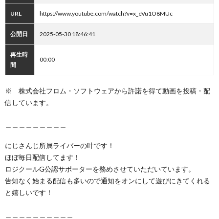
URL
https://www.youtube.com/watch?v=x_eVu1O8MUc
公開日
2025-05-30 18:46:41
再生時
00:00
間
※ 株式会社フロム・ソフトウェアから許諾を得て動画を投稿・配
信しています。
＿＿＿＿＿＿＿＿＿
にじさんじ所属ライバーの叶です！
ほぼ毎日配信してます！
ロジクールG公認サポーターを務めさせていただいています。
告知なく始まる配信も多いので通知をオンにして遊びにきてくれる
と嬉しいです！
＿＿＿＿＿＿＿＿＿＿