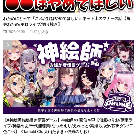
わためにとって『これだけはやめてほしい』ネット上のマナーの話【角
巻わため/ホロライブ/切り抜き】
2025.06.20
切り抜き
【#神絵師お絵描き伝言ゲーム】神絵師 vs 画伯👊💥【佃煮のりお/伊東ラ
イフ/神楽めあ/千代浦蝶美/なつめえり/えれっと/冥海らぶか/館田ダン/二
色こぺ】《Tamaki Ch. 犬山たまき / 佃煮のりお》