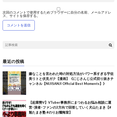
次回のコメントで使用するためブラウザーに自分の名前、メールアドレ
ス、サイトを保存する。
最近の投稿
嫌なことを言われた時の対処方法がパワー系すぎる宇佐
美リトと伏見ガク【漫画】《にじさんじ公式切り抜きチ
ャンネル【NIJISANJI Official Best Moments】》
【起業勢V】VTuber事務所にまつわるお悩み相談に運
営･演者･ファンの3方向で回答していく犬山たまき【#
魁たまき塾 #のりお懺悔室】