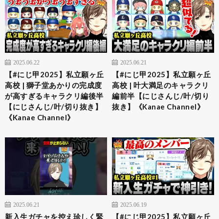
2025.06.22
2025.06.21
【#にじ甲2025】私立願ヶ丘
【#にじ甲2025】私立願ヶ丘
高校 | 獅子堂あかりの完成度
高校 | 叶大満足のキャラクリ
が高すぎるキャラクリ編後半
編前半【にじさんじ/叶/切り
【にじさんじ/叶/切り抜き】
抜き】《Kanae Channel》
《Kanae Channel》
2025.06.21
2025.06.19
新入生ガチャを控え珍しく緊
【#にじ甲2025】私立願ヶ丘