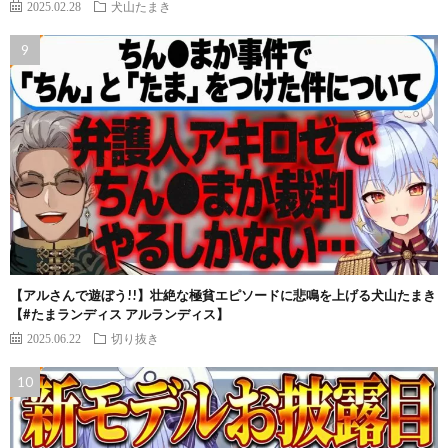
2025.02.28
犬山たまき
【アルさんで遊ぼう!!】壮絶な極貧エピソードに悲鳴を上げる犬山たまき
【#たまランディス アルランディス】
2025.06.22
切り抜き