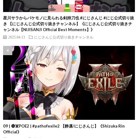
星川サラからバケモノに見られる剣持刀也 #にじさんじ #にじ公式切り抜
き 【にじさんじ公式切り抜きチャンネル】《にじさんじ公式切り抜きチ
ャンネル【NIJISANJI Official Best Moments】》
2025.04.13
にじさんじ公式切り抜きチャンネル
09 | 🔴☠️POE2 | #pathofexile2 【静凛/にじさんじ】《Shizuka Rin
Official》