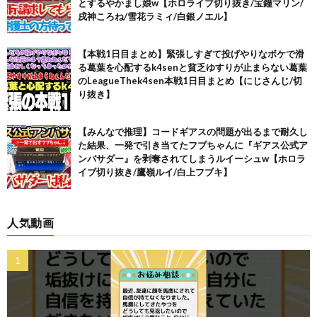
とするやかまし娘w【ホロライブ切り抜き/宝鐘マリン/
戌神ころね/雪花ラミィ/白銀ノエル】
【本戦1日目まとめ】緊張しすぎて投げやりなボケで滑
る葛葉を心配するk4senと貧乏ゆすりが止まらない葛葉
のLeagueThek4sen本戦1日目まとめ【にじさんじ/切
り抜き】
【みんなで推理】コードギアスの問題が出るまで耐久し
た結果、一発で引き当てたフブちゃんに『ギアス公式ア
ンバサダー』を剥奪されてしまうルイーシュw【ホロラ
イブ切り抜き/鷹嶺ルイ/白上フブキ】
人気動画