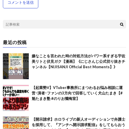
最近の投稿
嫌なことを言われた時の対処方法がパワー系すぎる宇佐
美リトと伏見ガク【漫画】《にじさんじ公式切り抜きチ
ャンネル【NIJISANJI Official Best Moments】》
【起業勢V】VTuber事務所にまつわるお悩み相談に運
営･演者･ファンの3方向で回答していく犬山たまき【#
魁たまき塾 #のりお懺悔室】
【開示請求】ホロライブの新人オーディションで弁護士
を採用して、『アンチへ開示請求配信』をしてもらおう