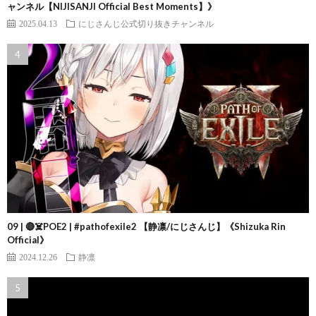
ャンネル【NIJISANJI Official Best Moments】》
2025.04.13
にじさんじ公式切り抜きチャンネル
09 | 🔴☠️POE2 | #pathofexile2 【静凛/にじさんじ】《Shizuka Rin
Official》
2024.12.26
静凛