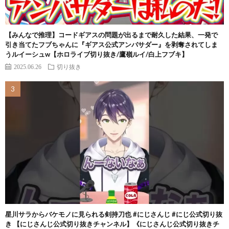
【みんなで推理】コードギアスの問題が出るまで耐久した結果、一発で
引き当てたフブちゃんに『ギアス公式アンバサダー』を剥奪されてしま
うルイーシュw【ホロライブ切り抜き/鷹嶺ルイ/白上フブキ】
2025.06.26
切り抜き
星川サラからバケモノに見られる剣持刀也 #にじさんじ #にじ公式切り抜
き 【にじさんじ公式切り抜きチャンネル】《にじさんじ公式切り抜きチ