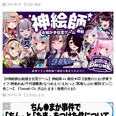
2025.06.20
切り抜き
【#神絵師お絵描き伝言ゲーム】神絵師 vs 画伯👊💥【佃煮のりお/伊東ラ
イフ/神楽めあ/千代浦蝶美/なつめえり/えれっと/冥海らぶか/館田ダン/二
色こぺ】《Tamaki Ch. 犬山たまき / 佃煮のりお》
2025.02.28
犬山たまき