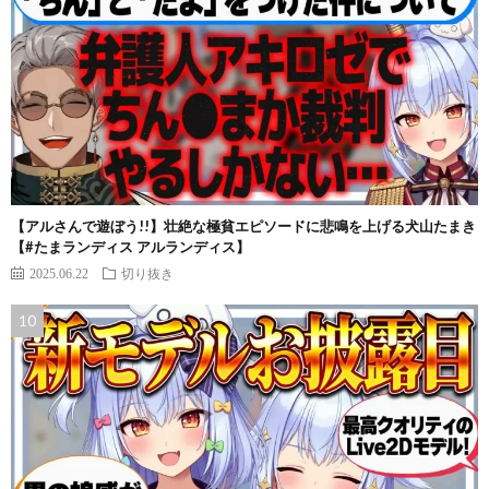
【アルさんで遊ぼう!!】壮絶な極貧エピソードに悲鳴を上げる犬山たまき
【#たまランディス アルランディス】
2025.06.22
切り抜き