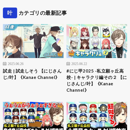
叶
カテゴリの最新記事
2025.06.26
2025.06.22
試走 | 試走しそう 【にじさん
#にじ甲2025 -私立願ヶ丘高
じ/叶】《Kanae Channel》
校- | キャラクリ編その２ 【に
じさんじ/叶】《Kanae
Channel》