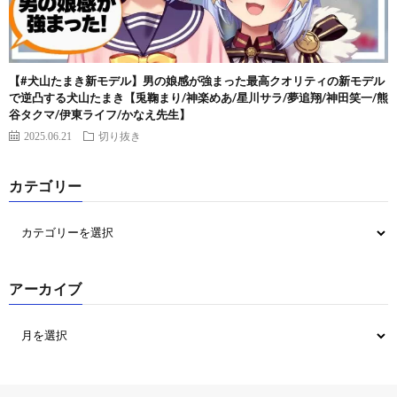
【#犬山たまき新モデル】男の娘感が強まった最高クオリティの新モデル
で逆凸する犬山たまき【兎鞠まり/神楽めあ/星川サラ/夢追翔/神田笑一/熊
谷タクマ/伊東ライフ/かなえ先生】
2025.06.21
切り抜き
カテゴリー
アーカイブ