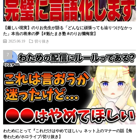
【厳しい現実】のりお先生が語る「どんなに頑張っても辿りつけなかっ
た」本当の将来の夢【#魁たまき塾 #のりお懺悔室】
2025.06.19
切り抜き
わためにとって『これだけはやめてほしい』ネット上のマナーの話【角
巻わため/ホロライブ/切り抜き】