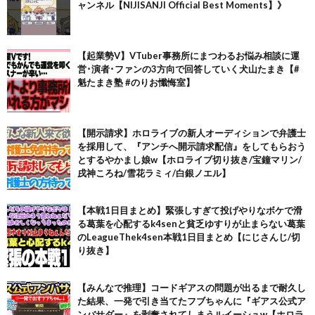
ャンネル【NIJISANJI Official Best Moments】》
【起業勢V】VTuber事務所にまつわるお悩み相談に運
営･演者･ファンの3方向で回答していく犬山たまき【#
魁たまき塾 #のりお懺悔室】
【開示請求】ホロライブの新人オーディションで弁護士
を採用して、『アンチへ開示請求配信』をしてもらおう
とするやかまし娘w【ホロライブ切り抜き/宝鐘マリン/
戌神ころね/雪花ラミィ/白銀ノエル】
【本戦1日目まとめ】緊張しすぎて投げやりなボケで滑
る葛葉を心配するk4senと貧乏ゆすりが止まらない葛葉
のLeagueThek4sen本戦1日目まとめ【にじさんじ/切
り抜き】
【みんなで推理】コードギアスの問題が出るまで耐久し
た結果、一発で引き当てたフブちゃんに『ギアス公式ア
ンバサダー』を剥奪されてしまうルイーシュw【ホロラ