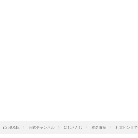
公式チャンネル
にじさんじ
椎名唯華
札束ビンタで爆
HOME