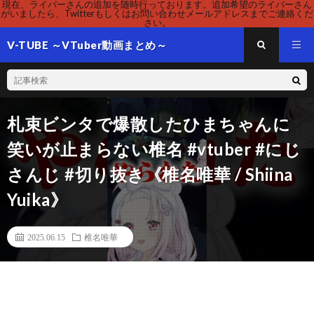
現在、ライバーさんの追加を随時行っております。追加希望のライバーさん
がいましたら、Twitterもしくはお問い合わせメールアドレスまでご連絡くだ
さい。
V-TUBE ～VTuber動画まとめ～
札束ビンタで爆散したひまちゃんに
笑いが止まらない椎名 #vtuber #にじ
さんじ #切り抜き《椎名唯華 / Shiina
Yuika》
2025.06.15
椎名唯華