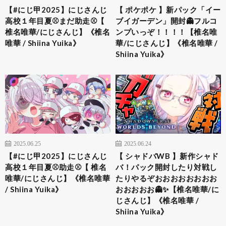
【#にじ甲2025】にじさんじ
【 ポケポケ 】新パック「イー
高校１年目夏⚾まだ助走⚾【
ブイガーデン」開封👻フルコ
椎名唯華/にじさんじ】《椎名
ンプいっぞ！！！！【椎名唯
唯華 / Shiina Yuika》
華/にじさんじ】《椎名唯華 /
Shiina Yuika》
2025.06.25
2025.06.24
【#にじ甲2025】にじさんじ
【 シャドバWB 】新作シャド
高校１年目夏⚾助走⚾【 椎名
バ！パック開封したり対戦し
唯華/にじさんじ】《椎名唯華
たりやるぞおおおおおおおお
/ Shiina Yuika》
おおおおお👻✨【椎名唯華/に
じさんじ】《椎名唯華 /
Shiina Yuika》