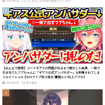
2025.06.26
にじさんじ公式切り抜きチャンネル
【みんなで推理】コードギアスの問題が出るまで耐久した結果、一発で
引き当てたフブちゃんに『ギアス公式アンバサダー』を剥奪されてしま
うルイーシュw【ホロライブ切り抜き/鷹嶺ルイ/白上フブキ】
2025.06.26
切り抜き