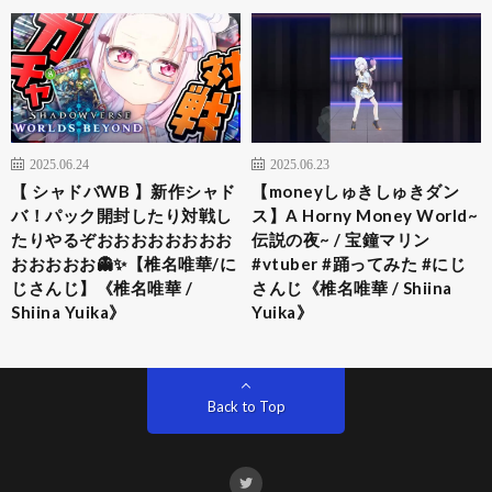
2025.06.24
2025.06.23
【 シャドバWB 】新作シャド
【moneyしゅきしゅきダン
バ！パック開封したり対戦し
ス】A Horny Money World~
たりやるぞおおおおおおおお
伝説の夜~ / 宝鐘マリン
おおおおお👻✨【椎名唯華/に
#vtuber #踊ってみた #にじ
じさんじ】《椎名唯華 /
さんじ《椎名唯華 / Shiina
Shiina Yuika》
Yuika》
Back to Top