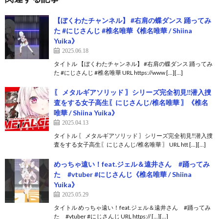
【ぼくわたチャンネル】 #右肩の蝶ダンス 踊ってみ
た #にじさんじ #椎名唯華《椎名唯華 / Shiina
Yuika》
2025.06.18
タイトル 【ぼくわたチャンネル】 #右肩の蝶ダンス 踊ってみ
た #にじさんじ #椎名唯華 URL https://www […][…]
〖 メタルギアソリッド 〗シリーズ完全初見‼️潜入捜
査をする女子高生〖にじさんじ/椎名唯華 〗《椎名
唯華 / Shiina Yuika》
2025.04.13
タイトル 〖 メタルギアソリッド 〗シリーズ完全初見‼️潜入捜
査をする女子高生〖にじさんじ/椎名唯華 〗 URL htt […][…]
めっちゃ遠い！feat.ジェル＆遠井さん #踊ってみ
た #vtuber #にじさんじ《椎名唯華 / Shiina
Yuika》
2025.05.29
タイトル めっちゃ遠い！feat.ジェル＆遠井さん #踊ってみ
た #vtuber #にじさんじ URL https:// […][…]