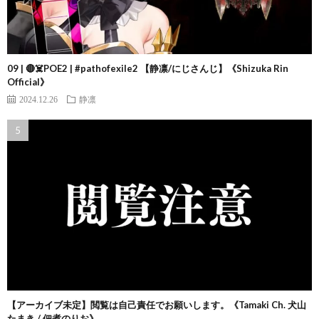
09 | 🔴☠️POE2 | #pathofexile2 【静凛/にじさんじ】《Shizuka Rin
Official》
2024.12.26
静凛
【アーカイブ未定】閲覧は自己責任でお願いします。《Tamaki Ch. 犬山
たまき / 佃煮のりお》