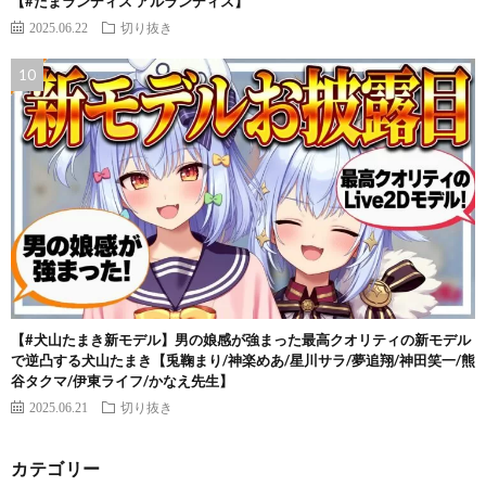
【#たまランディス アルランディス】
2025.06.22
切り抜き
【#犬山たまき新モデル】男の娘感が強まった最高クオリティの新モデル
で逆凸する犬山たまき【兎鞠まり/神楽めあ/星川サラ/夢追翔/神田笑一/熊
谷タクマ/伊東ライフ/かなえ先生】
2025.06.21
切り抜き
カテゴリー