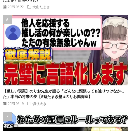
2025.06.22
犬山たまき
【厳しい現実】のりお先生が語る「どんなに頑張っても辿りつけなかっ
た」本当の将来の夢【#魁たまき塾 #のりお懺悔室】
2025.06.19
切り抜き