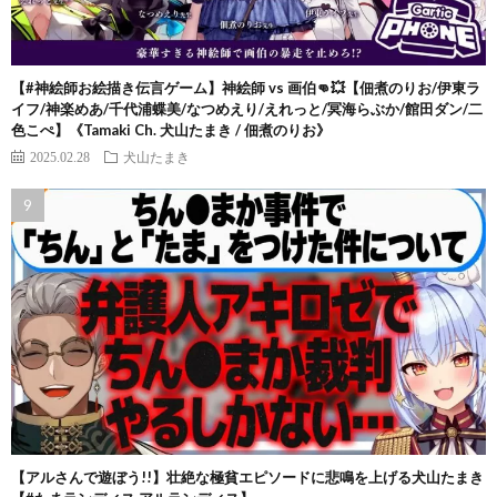
【#神絵師お絵描き伝言ゲーム】神絵師 vs 画伯👊💥【佃煮のりお/伊東ラ
イフ/神楽めあ/千代浦蝶美/なつめえり/えれっと/冥海らぶか/館田ダン/二
色こぺ】《Tamaki Ch. 犬山たまき / 佃煮のりお》
2025.02.28
犬山たまき
【アルさんで遊ぼう!!】壮絶な極貧エピソードに悲鳴を上げる犬山たまき