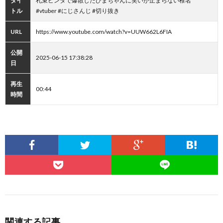
タイ
札束ビンタで爆散したひまちゃんに笑いが止まらない椎名
トル
#vtuber #にじさんじ #切り抜き
URL
https://www.youtube.com/watch?v=UUW662L6FIA
公開
2025-06-15 17:38:28
日
再生
00:44
時間
関連する記事