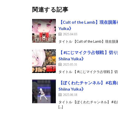
関連する記事
【Cult of the Lamb】現
Yuika》
2025.04.03
タイトル 【Cult of the Lamb】現在脱
【 #にじマイクラ占領戦 】切り
Shiina Yuika》
2025.05.31
タイトル 【 #にじマイクラ占領戦 】切り抜き鑑
【ぼくわたチャンネル】 #右肩の
Shiina Yuika》
2025.06.18
タイトル 【ぼくわたチャンネル】 #右肩の蝶
[…]