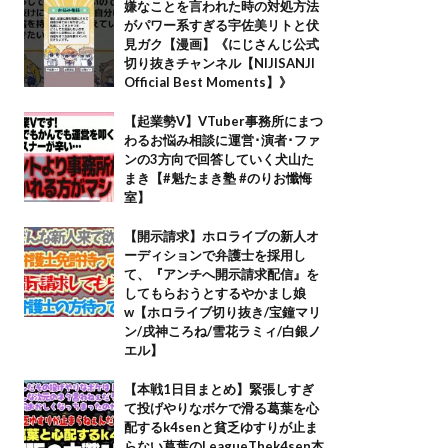
嫌なことを言われた時の対処方法
がパワー系すぎる宇佐美リトと伏
見ガク【漫画】《にじさんじ公式
切り抜きチャンネル【NIJISANJI
Official Best Moments】》
【起業勢V】VTuber事務所にまつ
わるお悩み相談に運営･演者･ファ
ンの3方向で回答していく犬山た
まき【#魁たまき塾 #のりお懺悔
室】
【開示請求】ホロライブの新人オ
ーディションで弁護士を採用し
て、『アンチへ開示請求配信』を
してもらおうとするやかまし娘
w【ホロライブ切り抜き/宝鐘マリ
ン/戌神ころね/雪花ラミィ/白銀ノ
エル】
【本戦1日目まとめ】緊張しすぎ
て投げやりなボケで滑る葛葉を心
配するk4senと貧乏ゆすりが止ま
らない葛葉のLeagueThek4sen本