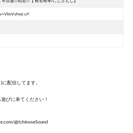
１年目夏⚾助走⚾【 椎名唯華/にじさんじ】
?v=VlmVyhwj-uY
00～)に配信してます。
も遊びに来てください！
e.com/@IchinoseSound