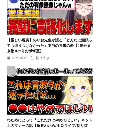
【厳しい現実】のりお先生が語る「どんなに頑張っ
ても辿りつけなかった」本当の将来の夢【#魁たま
き塾 #のりお懺悔室】
2025.06.19
切り抜き
わためにとって『これだけはやめてほしい』ネット
上のマナーの話【角巻わため/ホロライブ/切り抜