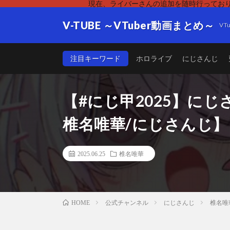
現在、ライバーさんの追加を随時行っており
V-TUBE ～VTuber動画まとめ～
V
注目キーワード
ホロライブ
にじさんじ
【#にじ甲2025】に
椎名唯華/にじさんじ】《椎名
2025.06.25
椎名唯華
公式チャンネル
にじさんじ
椎名唯
HOME