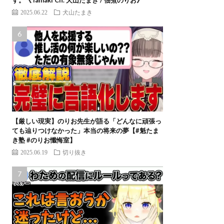
2025.06.22
犬山たまき
【厳しい現実】のりお先生が語る「どんなに頑張っ
ても辿りつけなかった」本当の将来の夢【#魁たま
き塾 #のりお懺悔室】
2025.06.19
切り抜き