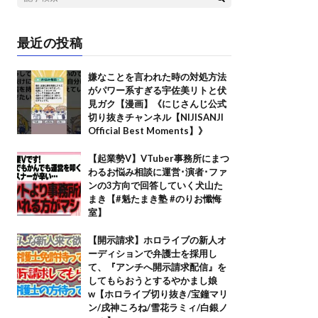
最近の投稿
嫌なことを言われた時の対処方法
がパワー系すぎる宇佐美リトと伏
見ガク【漫画】《にじさんじ公式
切り抜きチャンネル【NIJISANJI
Official Best Moments】》
【起業勢V】VTuber事務所にまつ
わるお悩み相談に運営･演者･ファ
ンの3方向で回答していく犬山た
まき【#魁たまき塾 #のりお懺悔
室】
【開示請求】ホロライブの新人オ
ーディションで弁護士を採用し
て、『アンチへ開示請求配信』を
してもらおうとするやかまし娘
w【ホロライブ切り抜き/宝鐘マリ
ン/戌神ころね/雪花ラミィ/白銀ノ