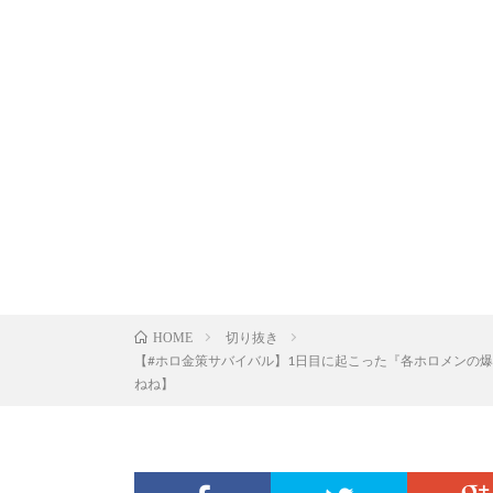
切り抜き
HOME
【#ホロ金策サバイバル】1日目に起こった『各ホロメンの爆笑
ねね】