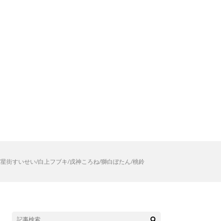
星街すいせい/白上フブキ/戌神ころね/獅白ぼたん/桃鈴