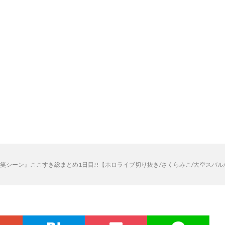
シーン』ここすき総まとめ1日目!!【ホロライブ切り抜き/さくらみこ/大空スバル/