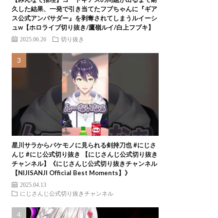
久した結果、一発で引き当てたフブちゃんに『ギア
ス公式アンバサダー』を剥奪されてしまうルイーシ
ュw【ホロライブ切り抜き/鷹嶺ルイ/白上フブキ】
2025.06.26
切り抜き
星川サラからバケモノに見られる剣持刀也 #にじさ
んじ #にじ公式切り抜き 【にじさんじ公式切り抜き
チャンネル】《にじさんじ公式切り抜きチャンネル
【NIJISANJI Official Best Moments】》
2025.04.13
にじさんじ公式切り抜きチャンネル