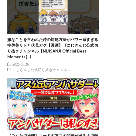
嫌なことを言われた時の対処方法がパワー系すぎる
宇佐美リトと伏見ガク【漫画】《にじさんじ公式切
り抜きチャンネル【NIJISANJI Official Best
Moments】》
2025.06.26
にじさんじ公式切り抜きチャンネル
【みんなで推理】コードギアスの問題が出るまで耐