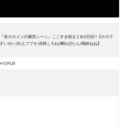
『各ホロメンの爆笑シーン』ここすき総まとめ1日目!!【ホロラ
すいせい/白上フブキ/戌神ころね/獅白ぼたん/桃鈴ねね】
CnIQKLj0