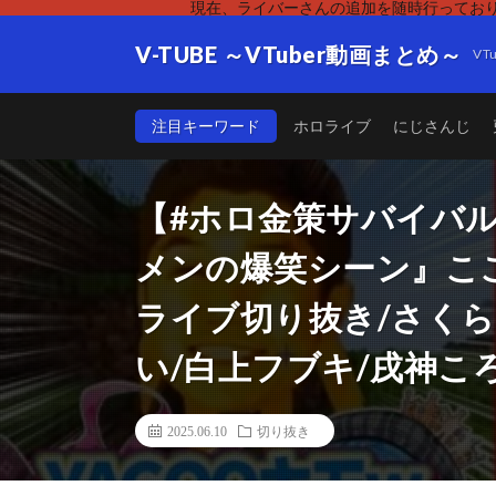
現在、ライバーさんの追加を随時行っており
V-TUBE ～VTuber動画まとめ～
V
注目キーワード
ホロライブ
にじさんじ
【#ホロ金策サバイバ
メンの爆笑シーン』ここ
ライブ切り抜き/さくら
い/白上フブキ/戌神こ
2025.06.10
切り抜き