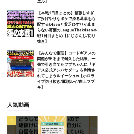
エル】
【本戦1日目まとめ】緊張しすぎ
て投げやりなボケで滑る葛葉を心
配するk4senと貧乏ゆすりが止ま
らない葛葉のLeagueThek4sen本
戦1日目まとめ【にじさんじ/切り
抜き】
【みんなで推理】コードギアスの
問題が出るまで耐久した結果、一
発で引き当てたフブちゃんに『ギ
アス公式アンバサダー』を剥奪さ
れてしまうルイーシュw【ホロラ
イブ切り抜き/鷹嶺ルイ/白上フブ
キ】
人気動画