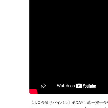
【ホロ金策サバイバル】💰DAY１💰 一攫