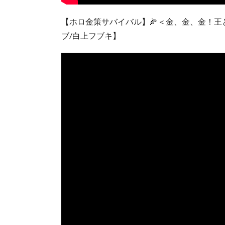
【ホロ金策サバイバル】🌽＜金、金、金！王
ブ/白上フブキ】