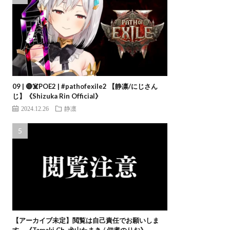
09 | 🔴☠️POE2 | #pathofexile2 【静凛/にじさん
じ】《Shizuka Rin Official》
2024.12.26
静凛
【アーカイブ未定】閲覧は自己責任でお願いしま
す。《Tamaki Ch. 犬山たまき / 佃煮のりお》