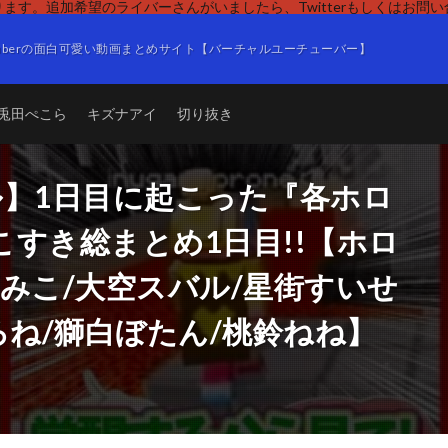
ます。追加希望のライバーさんがいましたら、Twitterもしくはお問
Tuberの面白可愛い動画まとめサイト【バーチャルユーチューバー】
兎田ぺこら
キズナアイ
切り抜き
ル】1日目に起こった『各ホロ
すき総まとめ1日目!!【ホロ
みこ/大空スバル/星街すいせ
ろね/獅白ぼたん/桃鈴ねね】