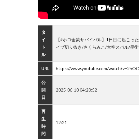
タ
イ
【#ホロ金策サバイバル】1日目に起こった
ト
イブ切り抜き/さくらみこ/大空スバル/星街
ル
URL
https://www.youtube.com/watch?v=2hO
公
開
2025-06-10 04:20:52
日
再
生
12:21
時
間