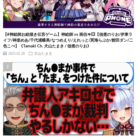
【#神絵師お絵描き伝言ゲーム】神絵師 vs 画伯👊💥【佃煮のりお/伊東ラ
イフ/神楽めあ/千代浦蝶美/なつめえり/えれっと/冥海らぶか/館田ダン/二
色こぺ】《Tamaki Ch. 犬山たまき / 佃煮のりお》
2025.02.28
犬山たまき