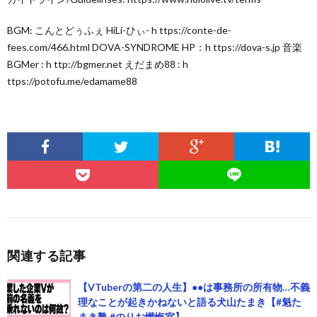
BGM: こんとどぅふぇ HiLi-ひぃ- h ttps://conte-de-
fees.com/466.html DOVA-SYNDROME HP：h ttps://dova-s.jp 音楽
BGMer : h ttp://bgmer.net えだまめ88 : h
ttps://potofu.me/edamame88
関連する記事
【VTuberの第二の人生】●●は事務所の所有物…不義
理なことが起きかねないと語る犬山たまき【#魁た
まき塾 #のりお懺悔室】