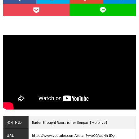
タイトル
Raden thought Raora is her Senpai【Hololive】
URL
https://www.youtube.com/watch?v=x00Aaa4h1Dg