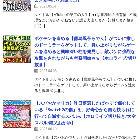
2025.05.31
タイトル 【VTuberの第二の人生】●●は事務所の所有物…不義
理なことが起きかねないと語る犬山たまき【#魁たまき塾 #
[…][…]
ポケモンを進める【儒烏風亭らでん】がついに推し
のドーミラーをゲットして、舞い上がりながらゲー
ムを進めると興味深い柱を発見し、敵ポケに強烈な
攻撃をされながらも考察開始ｗｗ【ホロライブ/切り
抜き】
2025.04.06
タイトル ポケモンを進める【儒烏風亭らでん】がついに推し
のドーミラーをゲットして、舞い上がりながらゲームを進め
ると興味深 […][…]
【スバおかマリカ】昨日落選したばかりで傷心して
いる『Switch2の傷』を、好奇心から自ら抉られに
行って自滅するスバルw【ホロライブ切り抜き/大空
スバル/猫又おかゆ】
2025.06.19
タイトル 【スバおかマリカ】昨日落選したばかりで傷心して