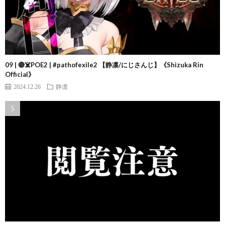
09 | 🔴☠️POE2 | #pathofexile2 【静凛/にじさんじ】《Shizuka Rin
Official》
2024.12.26
静凛