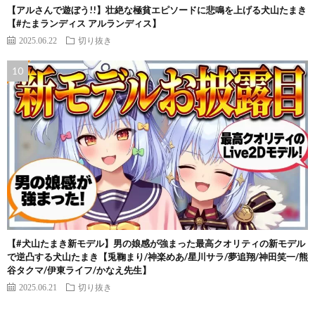
【アルさんで遊ぼう!!】壮絶な極貧エピソードに悲鳴を上げる犬山たまき
【#たまランディス アルランディス】
2025.06.22
切り抜き
【#犬山たまき新モデル】男の娘感が強まった最高クオリティの新モデル
で逆凸する犬山たまき【兎鞠まり/神楽めあ/星川サラ/夢追翔/神田笑一/熊
谷タクマ/伊東ライフ/かなえ先生】
2025.06.21
切り抜き