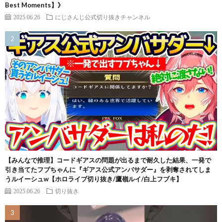
Best Moments】》
2025.06.26
にじさんじ公式切り抜きチャンネル
【みんなで推理】コードギアスの問題が出るまで耐久した結果、一発で
引き当てたフブちゃんに『ギアス公式アンバサダー』を剥奪されてしま
うルイーシュw【ホロライブ切り抜き/鷹嶺ルイ/白上フブキ】
2025.06.26
切り抜き