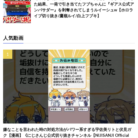
た結果、一発で引き当てたフブちゃんに『ギアス公式ア
ンバサダー』を剥奪されてしまうルイーシュw【ホロラ
イブ切り抜き/鷹嶺ルイ/白上フブキ】
人気動画
嫌なことを言われた時の対処方法がパワー系すぎる宇佐美リトと伏見ガ
ク【漫画】《にじさんじ公式切り抜きチャンネル【NIJISANJI Official