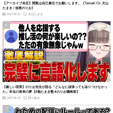
【アーカイブ未定】閲覧は自己責任でお願いします。《Tamaki Ch. 犬山
たまき / 佃煮のりお》
2025.06.22
犬山たまき
【厳しい現実】のりお先生が語る「どんなに頑張っても辿りつけなかっ
た」本当の将来の夢【#魁たまき塾 #のりお懺悔室】
2025.06.19
切り抜き