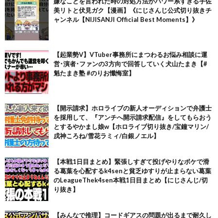
嫌なことを言われた時の対処方法がパワー系すぎる宇佐
美リトと伏見ガク【漫画】《にじさんじ公式切り抜きチ
ャンネル【NIJISANJI Official Best Moments】》
【起業勢V】VTuber事務所にまつわるお悩み相談に運
営･演者･ファンの3方向で回答していく犬山たまき【#
魁たまき塾 #のりお懺悔室】
【開示請求】ホロライブの新人オーディションで弁護士
を採用して、『アンチへ開示請求配信』をしてもらおう
とするやかまし娘w【ホロライブ切り抜き/宝鐘マリン/
戌神ころね/雪花ラミィ/白銀ノエル】
【本戦1日目まとめ】緊張しすぎて投げやりなボケで滑
る葛葉を心配するk4senと貧乏ゆすりが止まらない葛葉
のLeagueThek4sen本戦1日目まとめ【にじさんじ/切
り抜き】
【みんなで推理】コードギアスの問題が出るまで耐久し