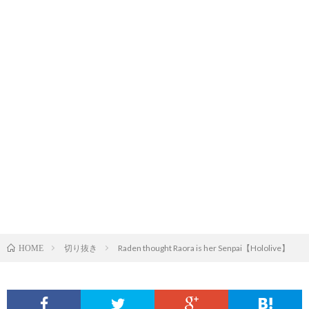
切り抜き
Raden thought Raora is her Senpai【Hololive】
HOME