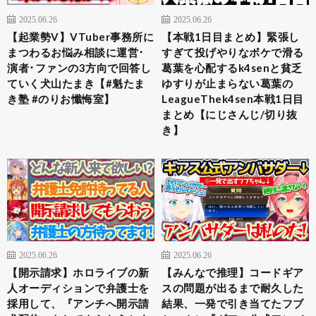
2025.06.26
2025.06.26
【起業勢V】VTuber事務所に
【本戦1日目まとめ】緊張し
まつわるお悩み相談に運営･
すぎて投げやりなボケで滑る
演者･ファンの3方向で回答し
葛葉を心配するk4senと貧乏
ていく犬山たまき【#魁たま
ゆすりが止まらない葛葉の
き塾 #のりお懺悔室】
LeagueThek4sen本戦1日目
まとめ【にじさんじ/切り抜
き】
2025.06.26
2025.06.26
【開示請求】ホロライブの新
【みんなで推理】コードギア
人オーディションで弁護士を
スの問題が出るまで耐久した
採用して、『アンチへ開示請
結果、一発で引き当てたフブ