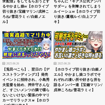
求配信』をしてもらおうとす
ちゃんに『ギアス公式アンバ
るやかまし娘w【ホロライブ
サダー』を剥奪されてしまう
切り抜き/宝鐘マリン/戌神こ
ルイーシュw【ホロライブ切
ろね/雪花ラミィ/白銀ノエ
り抜き/鷹嶺ルイ/白上フブ
ル】
キ】
2025.06.26
2025.06.26
【兎田ぺこら】、翌日の【デ
【ホロライブ切り抜き/白銀ノ
スストランディング2】発売
エル】やかまし娘コラボでそ
イベントに招待され、小島秀
れぞれの凄い所や好きな所を
夫監督を始め、押井守さんな
語るメンバー達【宝鐘マリン/
ど、すごいメンツの隣で喋ら
戌神ころね/雪花ラミィ】
ないといけない緊張の中マリ
カーでリラックスｗ【ホロラ