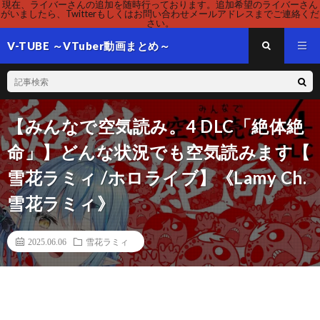
現在、ライバーさんの追加を随時行っております。追加希望のライバーさん
がいましたら、Twitterもしくはお問い合わせメールアドレスまでご連絡くだ
さい。
V-TUBE ～VTuber動画まとめ～
【みんなで空気読み。4 DLC「絶体絶
命」】どんな状況でも空気読みます【
雪花ラミィ /ホロライブ】《Lamy Ch.
雪花ラミィ》
2025.06.06
雪花ラミィ