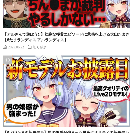
【アルさんで遊ぼう!!】壮絶な極貧エピソードに悲鳴を上げる犬山たまき
【#たまランディス アルランディス】
2025.06.22
切り抜き
【#犬山たまき新モデル】男の娘感が強まった最高クオリティの新モデル