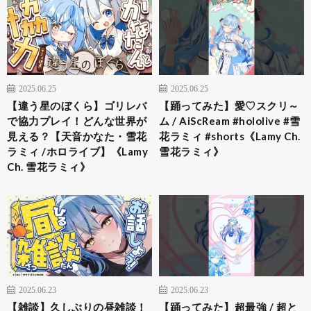
2025.06.25
2025.06.25
【違う星のぼくら】ゴリレバ
【踊ってみた】愛♡スクリ～
で協力プレイ！どんな世界が
ム / AiScReam #hololive #雪
見える？【天音かなた・雪花
花ラミィ #shorts《Lamy Ch.
ラミィ /ホロライブ】《Lamy
雪花ラミィ》
Ch. 雪花ラミィ》
2025.06.23
2025.06.23
【雑談】久しぶりの昼雑談！
【踊ってみた】超最強 / 超と