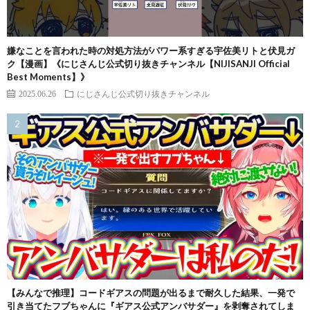
嫌なことを言われた時の対処方法がパワー系すぎる宇佐美リトと伏見ガ
ク【漫画】《にじさんじ公式切り抜きチャンネル【NIJISANJI Official
Best Moments】》
2025.06.26
にじさんじ公式切り抜きチャンネル
【みんなで推理】コードギアスの問題が出るまで耐久した結果、一発で
引き当てたフブちゃんに『ギアス公式アンバサダー』を剥奪されてしま