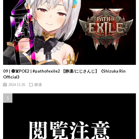
09 | 🔴☠️POE2 | #pathofexile2 【静凛/にじさんじ】《Shizuka Rin
Official》
2024.12.26
静凛