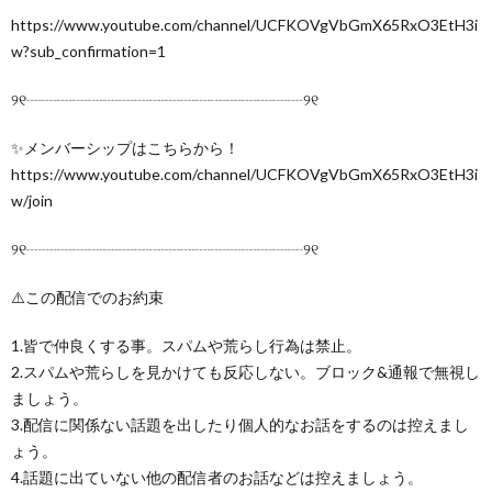
https://www.youtube.com/channel/UCFKOVgVbGmX65RxO3EtH3i
w?sub_confirmation=1
୨୧┈┈┈┈┈┈┈┈┈┈┈┈┈┈┈┈┈┈୨୧
✨メンバーシップはこちらから！
https://www.youtube.com/channel/UCFKOVgVbGmX65RxO3EtH3i
w/join
୨୧┈┈┈┈┈┈┈┈┈┈┈┈┈┈┈┈┈┈୨୧
⚠️この配信でのお約束
1.皆で仲良くする事。スパムや荒らし行為は禁止。
2.スパムや荒らしを見かけても反応しない。ブロック&通報で無視し
ましょう。
3.配信に関係ない話題を出したり個人的なお話をするのは控えまし
ょう。
4.話題に出ていない他の配信者のお話などは控えましょう。