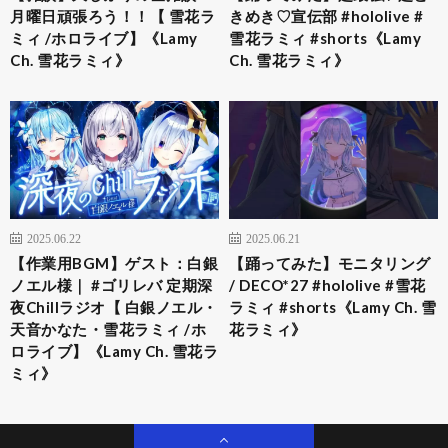
月曜日頑張ろう！！【 雪花ラ
きめき♡宣伝部 #hololive #
ミィ /ホロライブ】《Lamy
雪花ラミィ #shorts《Lamy
Ch. 雪花ラミィ》
Ch. 雪花ラミィ》
2025.06.22
2025.06.21
【作業用BGM】ゲスト：白銀
【踊ってみた】モニタリング
ノエル様｜ #ゴリレバ 定期深
/ DECO*27 #hololive #雪花
夜Chillラジオ【 白銀ノエル・
ラミィ #shorts《Lamy Ch. 雪
天音かなた・雪花ラミィ /ホ
花ラミィ》
ロライブ】《Lamy Ch. 雪花ラ
ミィ》