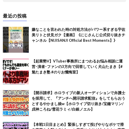
最近の投稿
嫌なことを言われた時の対処方法がパワー系すぎる宇佐
美リトと伏見ガク【漫画】《にじさんじ公式切り抜きチ
ャンネル【NIJISANJI Official Best Moments】》
【起業勢V】VTuber事務所にまつわるお悩み相談に運
営･演者･ファンの3方向で回答していく犬山たまき【#
魁たまき塾 #のりお懺悔室】
【開示請求】ホロライブの新人オーディションで弁護士
を採用して、『アンチへ開示請求配信』をしてもらおう
とするやかまし娘w【ホロライブ切り抜き/宝鐘マリン/
戌神ころね/雪花ラミィ/白銀ノエル】
【本戦1日目まとめ】緊張しすぎて投げやりなボケで滑