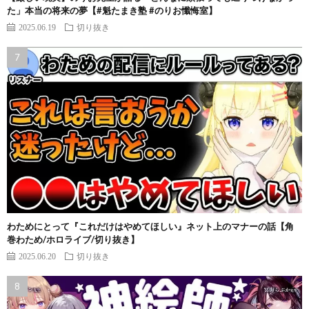
た」本当の将来の夢【#魁たまき塾 #のりお懺悔室】
2025.06.19
切り抜き
わためにとって『これだけはやめてほしい』ネット上のマナーの話【角
巻わため/ホロライブ/切り抜き】
2025.06.20
切り抜き