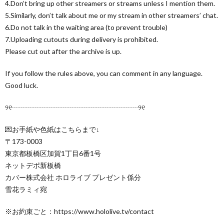
4.Don’t bring up other streamers or streams unless I mention them.
5.Similarly, don’t talk about me or my stream in other streamers’ chat.
6.Do not talk in the waiting area (to prevent trouble)
7.Uploading cutouts during delivery is prohibited.
Please cut out after the archive is up.
If you follow the rules above, you can comment in any language.
Good luck.
୨୧┈┈┈┈┈┈┈┈┈┈┈┈┈┈┈┈┈┈୨୧
💌お手紙や色紙はこちらまで↓
〒173-0003
東京都板橋区加賀1丁目6番1号
ネットデポ新板橋
カバー株式会社 ホロライブ プレゼント係分
雪花ラミィ宛
※お約束ごと：https://www.hololive.tv/contact