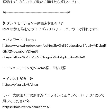
感想は #らみらいぶ で呟いて頂けたら嬉しいです！
୨୧┈┈┈┈┈┈┈┈┈┈┈┈┈┈┈┈┈┈୨୧
🕺 ダンスモーション＆動画素材配布！💃
MMDに流し込むとラミィズバリバリワークアウトが踊れます✨
▼パスワード「Lamy」
https://www.dropbox.com/scl/fo/2bv0n892cdpsdbw8fps5y/ADskgR
Gh72NqexubJIVDFm8?
rlkey=rhtbou3io1ins1z6n01rejpah&st=bphzq4iw&dl=0
モーションデータ制作:kemo様、皇桔梗様
▼インスト配布！💿
https://piapro.jp/t/Lhsn
カバー大歓迎！二次創作ガイドラインに基づいて、いっぱい歌って
踊ってください🎤
https://hololivepro.com/terms/