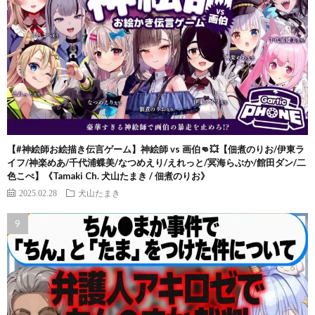
【#神絵師お絵描き伝言ゲーム】神絵師 vs 画伯👊💥【佃煮のりお/伊東ラ
イフ/神楽めあ/千代浦蝶美/なつめえり/えれっと/冥海らぶか/館田ダン/二
色こぺ】《Tamaki Ch. 犬山たまき / 佃煮のりお》
2025.02.28
犬山たまき