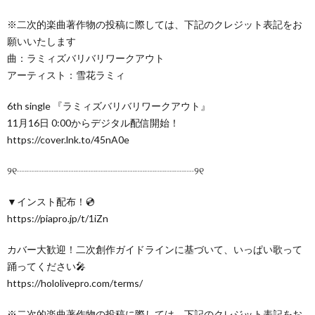
※二次的楽曲著作物の投稿に際しては、下記のクレジット表記をお
願いいたします
曲：ラミィズバリバリワークアウト
アーティスト：雪花ラミィ
6th single 『ラミィズバリバリワークアウト』
11月16日 0:00からデジタル配信開始！
https://cover.lnk.to/45nA0e
୨୧┈┈┈┈┈┈┈┈┈┈┈┈┈┈┈┈┈┈୨୧
▼インスト配布！💿
https://piapro.jp/t/1iZn
カバー大歓迎！二次創作ガイドラインに基づいて、いっぱい歌って
踊ってください🎤
https://hololivepro.com/terms/
※二次的楽曲著作物の投稿に際しては、下記のクレジット表記をお