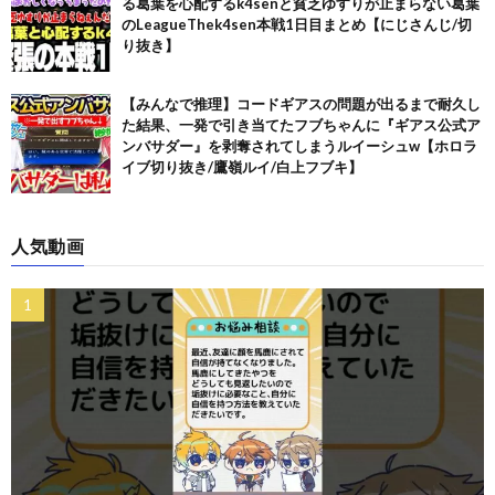
る葛葉を心配するk4senと貧乏ゆすりが止まらない葛葉
のLeagueThek4sen本戦1日目まとめ【にじさんじ/切
り抜き】
【みんなで推理】コードギアスの問題が出るまで耐久し
た結果、一発で引き当てたフブちゃんに『ギアス公式ア
ンバサダー』を剥奪されてしまうルイーシュw【ホロラ
イブ切り抜き/鷹嶺ルイ/白上フブキ】
人気動画