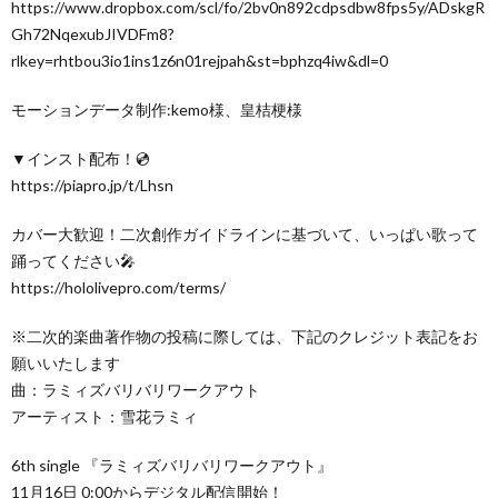
https://www.dropbox.com/scl/fo/2bv0n892cdpsdbw8fps5y/ADskgR
Gh72NqexubJIVDFm8?
rlkey=rhtbou3io1ins1z6n01rejpah&st=bphzq4iw&dl=0
モーションデータ制作:kemo様、皇桔梗様
▼インスト配布！💿
https://piapro.jp/t/Lhsn
カバー大歓迎！二次創作ガイドラインに基づいて、いっぱい歌って
踊ってください🎤
https://hololivepro.com/terms/
※二次的楽曲著作物の投稿に際しては、下記のクレジット表記をお
願いいたします
曲：ラミィズバリバリワークアウト
アーティスト：雪花ラミィ
6th single 『ラミィズバリバリワークアウト』
11月16日 0:00からデジタル配信開始！