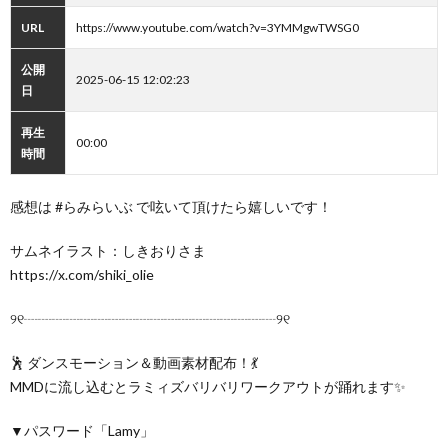
URL
https://www.youtube.com/watch?v=3YMMgwTWSG0
公開
2025-06-15 12:02:23
日
再生
00:00
時間
感想は #らみらいぶ で呟いて頂けたら嬉しいです！
サムネイラスト：しきおりさま
https://x.com/shiki_olie
୨୧┈┈┈┈┈┈┈┈┈┈┈┈┈┈┈┈┈┈୨୧
🕺 ダンスモーション＆動画素材配布！💃
MMDに流し込むとラミィズバリバリワークアウトが踊れます✨
▼パスワード「Lamy」