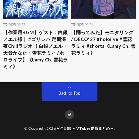
2025.06.22
2025.06.21
【作業用BGM】ゲスト：白銀
【踊ってみた】モニタリング
ノエル様｜ #ゴリレバ 定期深
/ DECO*27 #hololive #雪花
夜Chillラジオ【 白銀ノエル・
ラミィ #shorts《Lamy Ch. 雪
天音かなた・雪花ラミィ /ホ
花ラミィ》
ロライブ】《Lamy Ch. 雪花ラ
ミィ》
Back to Top
© Copyright 2026
V-TUBE ～VTuber動画まとめ～
.