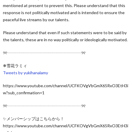
mentioned at present to prevent this. Please understand that this
response is not politically motivated and is intended to ensure the
peaceful live streams by our talents.
Please understand that even if such statements were to be said by
the talents, these are in no way politically or ideologically motivated.
୨୧┈┈┈┈┈┈┈┈┈┈┈┈┈┈┈┈┈┈୨୧
❄雪花ラミィ
Tweets by yukihanalamy
https://www.youtube.com/channel/UCFKOVgVbGmX65RxO3EtH3i
w?sub_confirmation=1
୨୧┈┈┈┈┈┈┈┈┈┈┈┈┈┈┈┈┈┈୨୧
✨メンバーシップはこちらから！
https://www.youtube.com/channel/UCFKOVgVbGmX65RxO3EtH3i