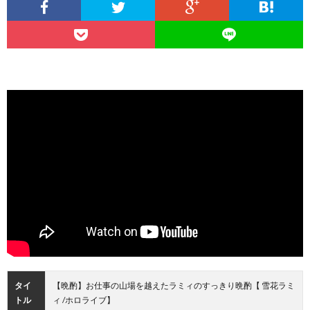
タイ
【晩酌】お仕事の山場を越えたラミィのすっきり晩酌【 雪花ラミ
トル
ィ /ホロライブ】