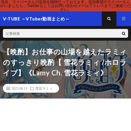
現在、ライバーさんの追加を随時行っております。追加希望のライバーさん
がいましたら、Twitterもしくはお問い合わせメールアドレスまでご連絡くだ
さい。
V-TUBE ～VTuber動画まとめ～
【晩酌】お仕事の山場を越えたラミィ
のすっきり晩酌【 雪花ラミィ /ホロラ
イブ】《Lamy Ch. 雪花ラミィ》
2025.06.15
雪花ラミィ