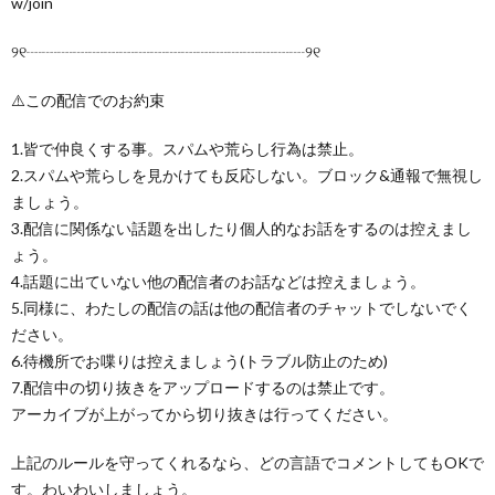
w/join
୨୧┈┈┈┈┈┈┈┈┈┈┈┈┈┈┈┈┈┈୨୧
⚠️この配信でのお約束
1.皆で仲良くする事。スパムや荒らし行為は禁止。
2.スパムや荒らしを見かけても反応しない。ブロック&通報で無視し
ましょう。
3.配信に関係ない話題を出したり個人的なお話をするのは控えまし
ょう。
4.話題に出ていない他の配信者のお話などは控えましょう。
5.同様に、わたしの配信の話は他の配信者のチャットでしないでく
ださい。
6.待機所でお喋りは控えましょう(トラブル防止のため)
7.配信中の切り抜きをアップロードするのは禁止です。
アーカイブが上がってから切り抜きは行ってください。
上記のルールを守ってくれるなら、どの言語でコメントしてもOKで
す。わいわいしましょう。