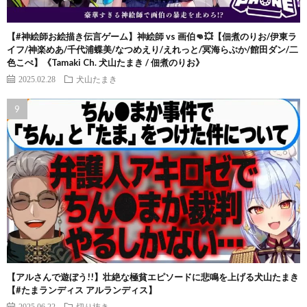
【#神絵師お絵描き伝言ゲーム】神絵師 vs 画伯👊💥【佃煮のりお/伊東ラ
イフ/神楽めあ/千代浦蝶美/なつめえり/えれっと/冥海らぶか/館田ダン/二
色こぺ】《Tamaki Ch. 犬山たまき / 佃煮のりお》
2025.02.28
犬山たまき
【アルさんで遊ぼう!!】壮絶な極貧エピソードに悲鳴を上げる犬山たまき
【#たまランディス アルランディス】
2025.06.22
切り抜き