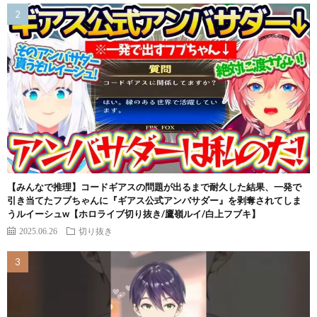
【みんなで推理】コードギアスの問題が出るまで耐久した結果、一発で
引き当てたフブちゃんに『ギアス公式アンバサダー』を剥奪されてしま
うルイーシュw【ホロライブ切り抜き/鷹嶺ルイ/白上フブキ】
2025.06.26
切り抜き