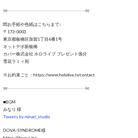
୨୧┈┈┈┈┈┈┈┈┈┈┈┈┈┈┈┈┈┈୨୧
💌お手紙や色紙はこちらまで↓
〒173-0003
東京都板橋区加賀1丁目6番1号
ネットデポ新板橋
カバー株式会社 ホロライブ プレゼント係分
雪花ラミィ宛
※お約束ごと：https://www.hololive.tv/contact
୨୧┈┈┈┈┈┈┈┈┈┈┈┈┈┈┈┈┈┈୨୧
■BGM
みなり 様
Tweets by minari_studio
DOVA-SYNDROME様
https://dova-s.jp/