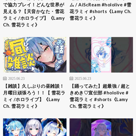
で協力プレイ！どんな世界が
ム / AiScReam #hololive #雪
見える？【天音かなた・雪花
花ラミィ #shorts《Lamy Ch.
ラミィ /ホロライブ】《Lamy
雪花ラミィ》
Ch. 雪花ラミィ》
2025.06.23
2025.06.23
【雑談】久しぶりの昼雑談！
【踊ってみた】超最強 / 超と
月曜日頑張ろう！！【 雪花ラ
きめき♡宣伝部 #hololive #
ミィ /ホロライブ】《Lamy
雪花ラミィ #shorts《Lamy
Ch. 雪花ラミィ》
Ch. 雪花ラミィ》