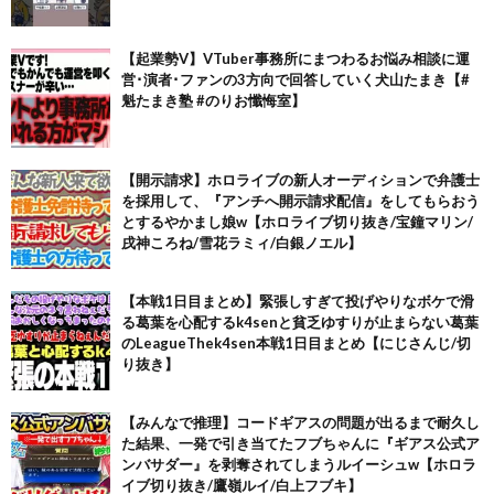
【起業勢V】VTuber事務所にまつわるお悩み相談に運
営･演者･ファンの3方向で回答していく犬山たまき【#
魁たまき塾 #のりお懺悔室】
【開示請求】ホロライブの新人オーディションで弁護士
を採用して、『アンチへ開示請求配信』をしてもらおう
とするやかまし娘w【ホロライブ切り抜き/宝鐘マリン/
戌神ころね/雪花ラミィ/白銀ノエル】
【本戦1日目まとめ】緊張しすぎて投げやりなボケで滑
る葛葉を心配するk4senと貧乏ゆすりが止まらない葛葉
のLeagueThek4sen本戦1日目まとめ【にじさんじ/切
り抜き】
【みんなで推理】コードギアスの問題が出るまで耐久し
た結果、一発で引き当てたフブちゃんに『ギアス公式ア
ンバサダー』を剥奪されてしまうルイーシュw【ホロラ
イブ切り抜き/鷹嶺ルイ/白上フブキ】