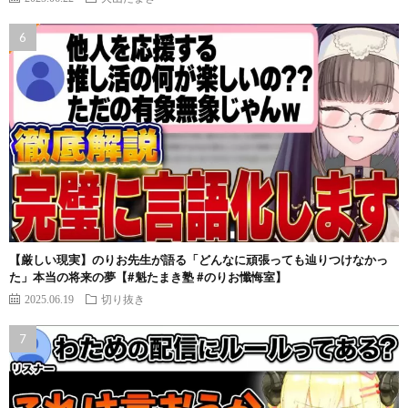
【厳しい現実】のりお先生が語る「どんなに頑張っても辿りつけなかっ
た」本当の将来の夢【#魁たまき塾 #のりお懺悔室】
2025.06.19
切り抜き