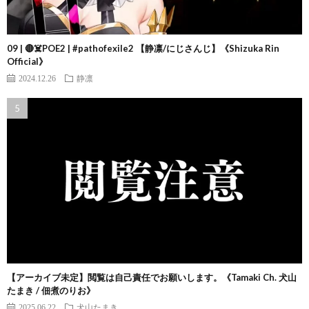
09 | 🔴☠️POE2 | #pathofexile2 【静凛/にじさんじ】《Shizuka Rin
Official》
2024.12.26
静凛
【アーカイブ未定】閲覧は自己責任でお願いします。《Tamaki Ch. 犬山
たまき / 佃煮のりお》
2025.06.22
犬山たまき