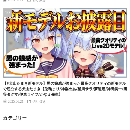
【#犬山たまき新モデル】男の娘感が強まった最高クオリティの新モデル
で逆凸する犬山たまき【兎鞠まり/神楽めあ/星川サラ/夢追翔/神田笑一/熊
谷タクマ/伊東ライフ/かなえ先生】
2025.06.21
切り抜き
カテゴリー