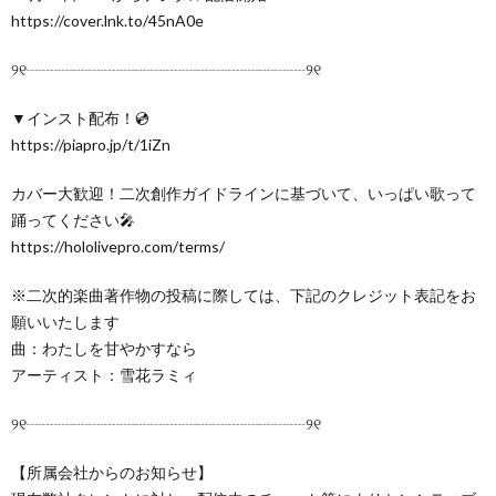
https://cover.lnk.to/45nA0e
୨୧┈┈┈┈┈┈┈┈┈┈┈┈┈┈┈┈┈┈୨୧
▼インスト配布！💿
https://piapro.jp/t/1iZn
カバー大歓迎！二次創作ガイドラインに基づいて、いっぱい歌って
踊ってください🎤
https://hololivepro.com/terms/
※二次的楽曲著作物の投稿に際しては、下記のクレジット表記をお
願いいたします
曲：わたしを甘やかすなら
アーティスト：雪花ラミィ
୨୧┈┈┈┈┈┈┈┈┈┈┈┈┈┈┈┈┈┈୨୧
【所属会社からのお知らせ】