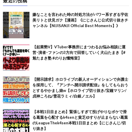
最近の投稿
嫌なことを言われた時の対処方法がパワー系すぎる宇佐
美リトと伏見ガク【漫画】《にじさんじ公式切り抜きチ
ャンネル【NIJISANJI Official Best Moments】》
【起業勢V】VTuber事務所にまつわるお悩み相談に運
営･演者･ファンの3方向で回答していく犬山たまき【#
魁たまき塾 #のりお懺悔室】
【開示請求】ホロライブの新人オーディションで弁護士
を採用して、『アンチへ開示請求配信』をしてもらおう
とするやかまし娘w【ホロライブ切り抜き/宝鐘マリン/
戌神ころね/雪花ラミィ/白銀ノエル】
【本戦1日目まとめ】緊張しすぎて投げやりなボケで滑
る葛葉を心配するk4senと貧乏ゆすりが止まらない葛葉
のLeagueThek4sen本戦1日目まとめ【にじさんじ/切
り抜き】