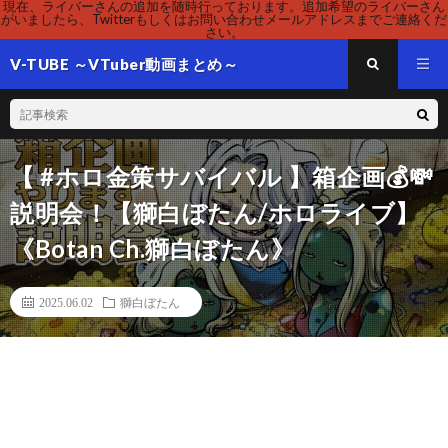
現在、ライバーさんの追加を随時行っております。追加希望のライバーさん
がいましたら、Twitterもしくはお問い合わせメールアドレスまでご連絡くだ
さい。
V-TUBE ～VTuber動画まとめ～
【 #ホロ金策サバイバル 】箱企画💰💸
説明会！【獅白ぼたん/ホロライブ】
《Botan Ch.獅白ぼたん》
2025.06.02
獅白ぼたん