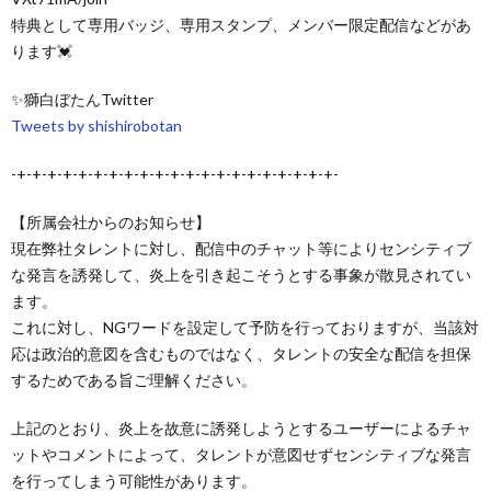
特典として専用バッジ、専用スタンプ、メンバー限定配信などがあ
ります💓
✨獅白ぼたんTwitter
Tweets by shishirobotan
-+-+-+-+-+-+-+-+-+-+-+-+-+-+-+-+-+-+-+-+-+-
【所属会社からのお知らせ】
現在弊社タレントに対し、配信中のチャット等によりセンシティブ
な発言を誘発して、炎上を引き起こそうとする事象が散見されてい
ます。
これに対し、NGワードを設定して予防を行っておりますが、当該対
応は政治的意図を含むものではなく、タレントの安全な配信を担保
するためである旨ご理解ください。
上記のとおり、炎上を故意に誘発しようとするユーザーによるチャ
ットやコメントによって、タレントが意図せずセンシティブな発言
を行ってしまう可能性があります。