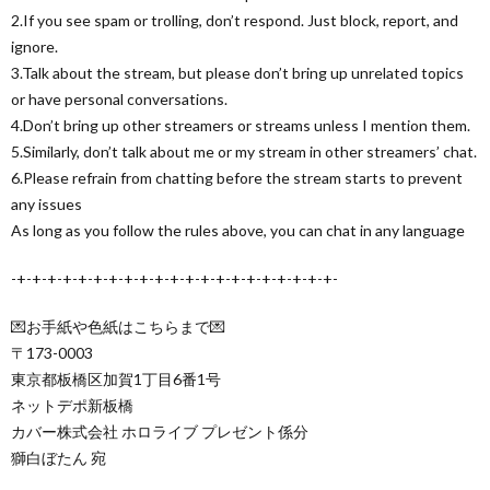
2.If you see spam or trolling, don’t respond. Just block, report, and
ignore.
3.Talk about the stream, but please don’t bring up unrelated topics
or have personal conversations.
4.Don’t bring up other streamers or streams unless I mention them.
5.Similarly, don’t talk about me or my stream in other streamers’ chat.
6.Please refrain from chatting before the stream starts to prevent
any issues
As long as you follow the rules above, you can chat in any language
-+-+-+-+-+-+-+-+-+-+-+-+-+-+-+-+-+-+-+-+-+-
💌お手紙や色紙はこちらまで💌
〒173-0003
東京都板橋区加賀1丁目6番1号
ネットデポ新板橋
カバー株式会社 ホロライブ プレゼント係分
獅白ぼたん 宛