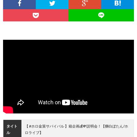
タイト
【 #ホロ金策サバイバル 】箱企画💰💸説明会！【獅白ぼたん/ホ
ル
ロライブ】