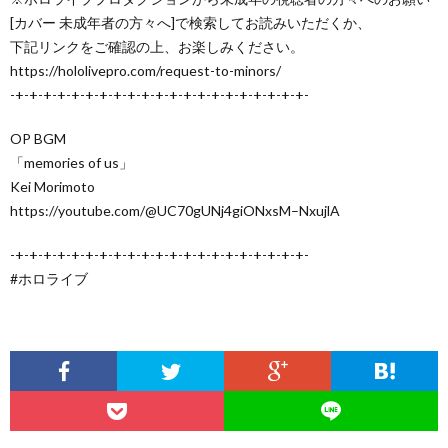
[カバー 未成年者の方々へ]で検索してお読みいただくか、
下記リンクをご確認の上、お楽しみください。
https://hololivepro.com/request-to-minors/
-+-+-+-+-+-+-+-+-+-+-+-+-+-+-+-+-+-+-+-+-+-
OP BGM
「memories of us」
Kei Morimoto
https://youtube.com/@UC70gUNj4giONxsM–NxujlA
-+-+-+-+-+-+-+-+-+-+-+-+-+-+-+-+-+-+-+-+-+-
#ホロライブ