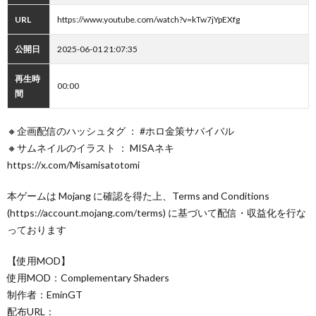
URL
https://www.youtube.com/watch?v=kTw7jYpEXfg
公開日
2025-06-01 21:07:35
再生時
00:00
間
🔸企画配信のハッシュタグ ： #ホロ金策サバイバル
🔸サムネイルのイラスト ： MISAネキ
https://x.com/Misamisatotomi
本ゲームは Mojang に確認を得た上、Terms and Conditions
(https://account.mojang.com/terms) に基づいて配信・収益化を行な
っております
【使用MOD】
使用MOD：Complementary Shaders
制作者：EminGT
配布URL：