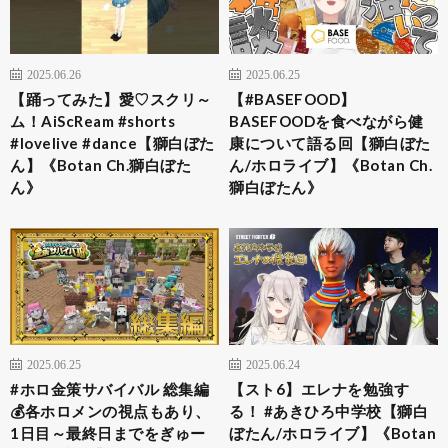
2025.06.26
2025.06.25
【踊ってみた】愛♡スクリ～
【#BASEFOOD】
ム！AiScReam #shorts
BASEFOODを食べながら健
#lovelive #dance【獅白ぼた
康について語る回【獅白ぼた
ん】《Botan Ch.獅白ぼた
ん/ホロライブ】《Botan Ch.
ん》
獅白ぼたん》
2025.06.25
2025.06.24
#ホロ金策サバイバル 総集編
【スト6】エレナを勉強す
💰各ホロメンの視点もあり、
る！ #あきひろ中学校【獅白
1日目～最終日までをぎゅー
ぼたん/ホロライブ】《Botan