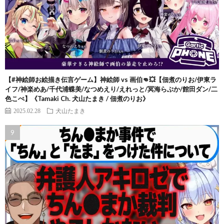
【#神絵師お絵描き伝言ゲーム】神絵師 vs 画伯👊💥【佃煮のりお/伊東ラ
イフ/神楽めあ/千代浦蝶美/なつめえり/えれっと/冥海らぶか/館田ダン/二
色こぺ】《Tamaki Ch. 犬山たまき / 佃煮のりお》
2025.02.28
犬山たまき