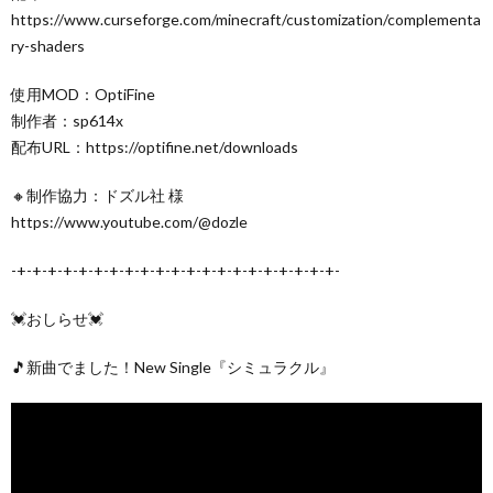
https://www.curseforge.com/minecraft/customization/complementa
ry-shaders
使用MOD：OptiFine
制作者：sp614x
配布URL：https://optifine.net/downloads
🔸制作協力：ドズル社 様
https://www.youtube.com/@dozle
-+-+-+-+-+-+-+-+-+-+-+-+-+-+-+-+-+-+-+-+-+-
💓おしらせ💓
🎵新曲でました！New Single『シミュラクル』