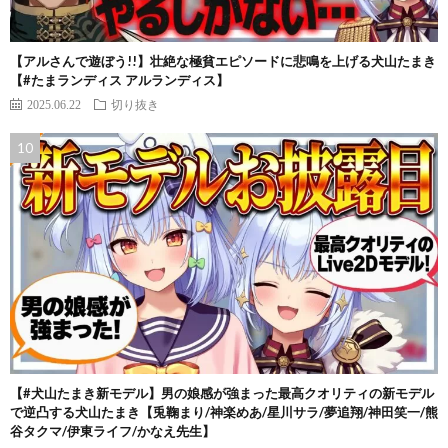
【アルさんで遊ぼう!!】壮絶な極貧エピソードに悲鳴を上げる犬山たまき
【#たまランディス アルランディス】
2025.06.22
切り抜き
【#犬山たまき新モデル】男の娘感が強まった最高クオリティの新モデル
で逆凸する犬山たまき【兎鞠まり/神楽めあ/星川サラ/夢追翔/神田笑一/熊
谷タクマ/伊東ライフ/かなえ先生】