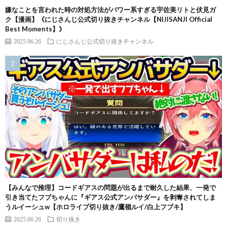
嫌なことを言われた時の対処方法がパワー系すぎる宇佐美リトと伏見ガ
ク【漫画】《にじさんじ公式切り抜きチャンネル【NIJISANJI Official
Best Moments】》
2025.06.26
にじさんじ公式切り抜きチャンネル
【みんなで推理】コードギアスの問題が出るまで耐久した結果、一発で
引き当てたフブちゃんに『ギアス公式アンバサダー』を剥奪されてしま
うルイーシュw【ホロライブ切り抜き/鷹嶺ルイ/白上フブキ】
2025.06.26
切り抜き