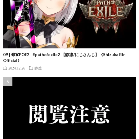
09 | 🔴☠️POE2 | #pathofexile2 【静凛/にじさんじ】《Shizuka Rin
Official》
2024.12.26
静凛