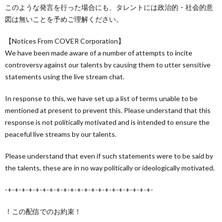
このような発言を行った場合にも、タレントには政治的・社会的意
図は無いことを予めご理解ください。
【Notices From COVER Corporation】
We have been made aware of a number of attempts to incite
controversy against our talents by causing them to utter sensitive
statements using the live stream chat.
In response to this, we have set up a list of terms unable to be
mentioned at present to prevent this. Please understand that this
response is not politically motivated and is intended to ensure the
peaceful live streams by our talents.
Please understand that even if such statements were to be said by
the talents, these are in no way politically or ideologically motivated.
-+-+-+-+-+-+-+-+-+-+-+-+-+-+-+-+-+-+-+-+-+-
！この配信でのお約束！