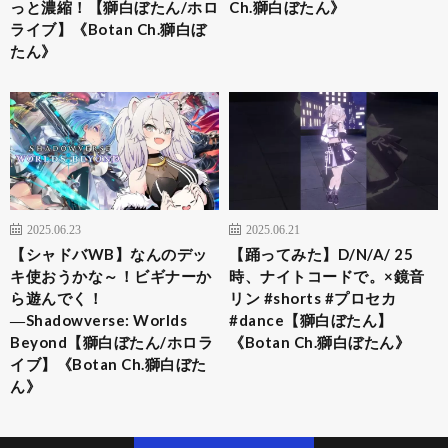
っと濃縮！【獅白ぼたん/ホロ
Ch.獅白ぼたん》
ライブ】《Botan Ch.獅白ぼ
たん》
2025.06.23
2025.06.21
【シャドバWB】なんのデッ
【踊ってみた】D/N/A/ 25
キ使おうかな～！ビギナーか
時、ナイトコードで。×鏡音
ら遊んでく！
リン #shorts #プロセカ
―Shadowverse: Worlds
#dance【獅白ぼたん】
Beyond【獅白ぼたん/ホロラ
《Botan Ch.獅白ぼたん》
イブ】《Botan Ch.獅白ぼた
ん》