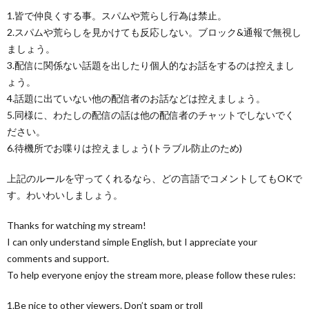
1.皆で仲良くする事。スパムや荒らし行為は禁止。
2.スパムや荒らしを見かけても反応しない。ブロック&通報で無視し
ましょう。
3.配信に関係ない話題を出したり個人的なお話をするのは控えまし
ょう。
4.話題に出ていない他の配信者のお話などは控えましょう。
5.同様に、わたしの配信の話は他の配信者のチャットでしないでく
ださい。
6.待機所でお喋りは控えましょう(トラブル防止のため)
上記のルールを守ってくれるなら、どの言語でコメントしてもOKで
す。わいわいしましょう。
Thanks for watching my stream!
I can only understand simple English, but I appreciate your
comments and support.
To help everyone enjoy the stream more, please follow these rules:
1.Be nice to other viewers. Don’t spam or troll