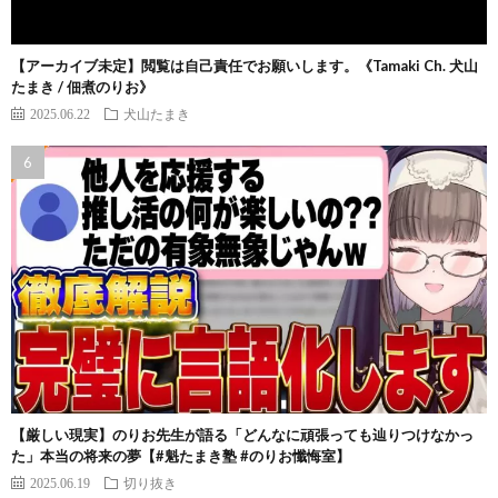
【アーカイブ未定】閲覧は自己責任でお願いします。《Tamaki Ch. 犬山
たまき / 佃煮のりお》
2025.06.22
犬山たまき
【厳しい現実】のりお先生が語る「どんなに頑張っても辿りつけなかっ
た」本当の将来の夢【#魁たまき塾 #のりお懺悔室】
2025.06.19
切り抜き