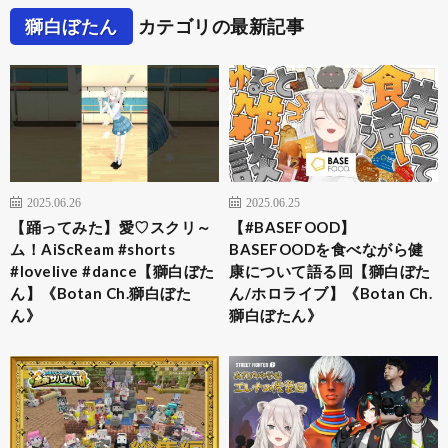
獅白ぼたん
カテゴリの最新記事
2025.06.26
2025.06.25
【踊ってみた】愛♡スクリ～
【#BASEFOOD】
ム！AiScReam #shorts
BASEFOODを食べながら健
#lovelive #dance【獅白ぼた
康について語る回【獅白ぼた
ん】《Botan Ch.獅白ぼた
ん/ホロライブ】《Botan Ch.
ん》
獅白ぼたん》