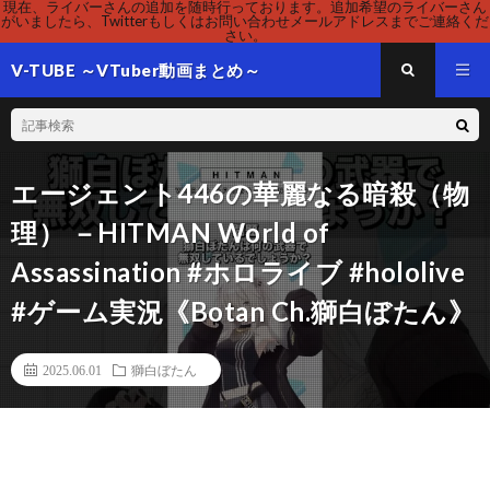
現在、ライバーさんの追加を随時行っております。追加希望のライバーさん
がいましたら、Twitterもしくはお問い合わせメールアドレスまでご連絡くだ
さい。
V-TUBE ～VTuber動画まとめ～
エージェント446の華麗なる暗殺（物
理） －HITMAN World of
Assassination #ホロライブ #hololive
#ゲーム実況《Botan Ch.獅白ぼたん》
2025.06.01
獅白ぼたん