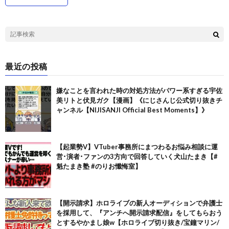
最近の投稿
嫌なことを言われた時の対処方法がパワー系すぎる宇佐
美リトと伏見ガク【漫画】《にじさんじ公式切り抜きチ
ャンネル【NIJISANJI Official Best Moments】》
【起業勢V】VTuber事務所にまつわるお悩み相談に運
営･演者･ファンの3方向で回答していく犬山たまき【#
魁たまき塾 #のりお懺悔室】
【開示請求】ホロライブの新人オーディションで弁護士
を採用して、『アンチへ開示請求配信』をしてもらおう
とするやかまし娘w【ホロライブ切り抜き/宝鐘マリン/