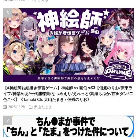
【#神絵師お絵描き伝言ゲーム】神絵師 vs 画伯👊💥【佃煮のりお/伊東ラ
イフ/神楽めあ/千代浦蝶美/なつめえり/えれっと/冥海らぶか/館田ダン/二
色こぺ】《Tamaki Ch. 犬山たまき / 佃煮のりお》
2025.02.28
犬山たまき