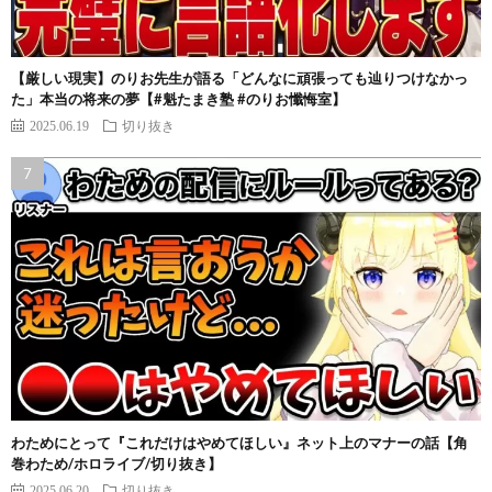
【厳しい現実】のりお先生が語る「どんなに頑張っても辿りつけなかっ
た」本当の将来の夢【#魁たまき塾 #のりお懺悔室】
2025.06.19
切り抜き
わためにとって『これだけはやめてほしい』ネット上のマナーの話【角
巻わため/ホロライブ/切り抜き】
2025.06.20
切り抜き