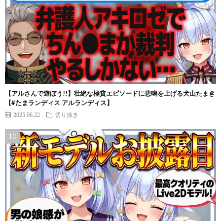
【アルさんで遊ぼう!!】壮絶な極貧エピソードに悲鳴を上げる犬山たまき
【#たまランディス アルランディス】
2025.06.22
切り抜き