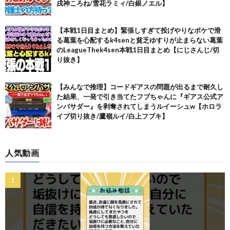
戌神ころね/雪花ラミィ/白銀ノエル】
【本戦1日目まとめ】緊張しすぎて投げやりなボケで滑
る葛葉を心配するk4senと貧乏ゆすりが止まらない葛葉
のLeagueThek4sen本戦1日目まとめ【にじさんじ/切
り抜き】
【みんなで推理】コードギアスの問題が出るまで耐久し
た結果、一発で引き当てたフブちゃんに『ギアス公式ア
ンバサダー』を剥奪されてしまうルイーシュw【ホロラ
イブ切り抜き/鷹嶺ルイ/白上フブキ】
人気動画