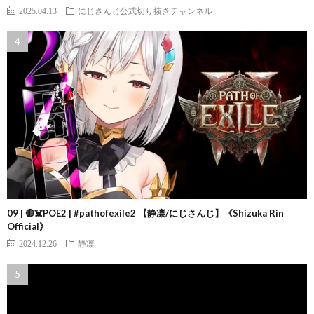
2025.04.13
にじさんじ公式切り抜きチャンネル
09 | 🔴☠️POE2 | #pathofexile2 【静凛/にじさんじ】《Shizuka Rin
Official》
2024.12.26
静凛