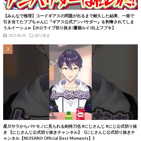
【みんなで推理】コードギアスの問題が出るまで耐久した結果、一発で
引き当てたフブちゃんに『ギアス公式アンバサダー』を剥奪されてしま
うルイーシュw【ホロライブ切り抜き/鷹嶺ルイ/白上フブキ】
2025.06.26
切り抜き
星川サラからバケモノに見られる剣持刀也 #にじさんじ #にじ公式切り抜
き 【にじさんじ公式切り抜きチャンネル】《にじさんじ公式切り抜きチ
ャンネル【NIJISANJI Official Best Moments】》