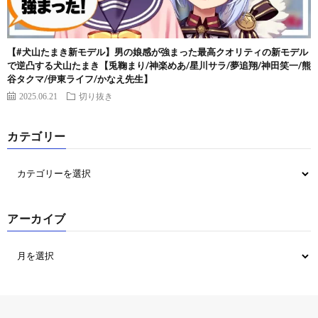
【#犬山たまき新モデル】男の娘感が強まった最高クオリティの新モデル
で逆凸する犬山たまき【兎鞠まり/神楽めあ/星川サラ/夢追翔/神田笑一/熊
谷タクマ/伊東ライフ/かなえ先生】
2025.06.21
切り抜き
カテゴリー
アーカイブ