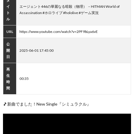
タ
イ
エージェント446の華麗なる暗殺（物理） －HITMAN World of
ト
Assassination #ホロライブ #hololive #ゲーム実況
ル
URL
https://www.youtube.com/watch?v=2PF9bLya6vE
公
開
2025-06-01 17:45:00
日
再
生
00:35
時
間
🎵新曲でました！New Single『シミュラクル』