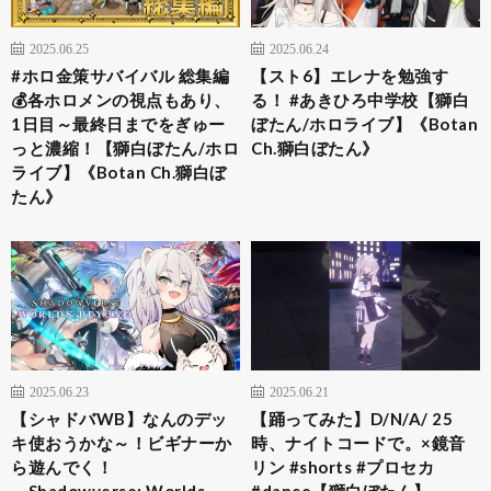
2025.06.25
2025.06.24
#ホロ金策サバイバル 総集編
【スト6】エレナを勉強す
💰各ホロメンの視点もあり、
る！ #あきひろ中学校【獅白
1日目～最終日までをぎゅー
ぼたん/ホロライブ】《Botan
っと濃縮！【獅白ぼたん/ホロ
Ch.獅白ぼたん》
ライブ】《Botan Ch.獅白ぼ
たん》
2025.06.23
2025.06.21
【シャドバWB】なんのデッ
【踊ってみた】D/N/A/ 25
キ使おうかな～！ビギナーか
時、ナイトコードで。×鏡音
ら遊んでく！
リン #shorts #プロセカ
―Shadowverse: Worlds
#dance【獅白ぼたん】