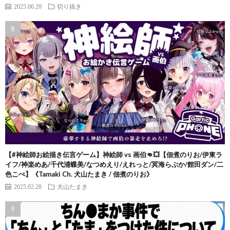
2025.06.20
切り抜き
【#神絵師お絵描き伝言ゲーム】神絵師 vs 画伯👊💥【佃煮のりお/伊東ラ
イフ/神楽めあ/千代浦蝶美/なつめえり/えれっと/冥海らぶか/館田ダン/二
色こぺ】《Tamaki Ch. 犬山たまき / 佃煮のりお》
2025.02.28
犬山たまき