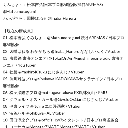
ぐみちょ～：松本吉弘(日本プロ麻雀協会/渋谷ABEMAS)
@Matsumotogumi
わかがちら：因幡はねる @Inaba_Haneru
【現在の構成員】
01: 松本吉弘 ぐみちょ～ @Matsumotogumi 渋谷ABEMAS / 日本プロ
麻雀協会
02: 因幡はねる わかがちら @Inaba_Haneru ななしいんく / Vtuber
03: 虫眼鏡(東海オンエア) @TokaiOnAir @mushimeganeradio 東海オ
ンエア / YouTuber
04: 社築 @YashiroKizuku にじさんじ / Vtuber
05: 渋川難波プロ @sibukawa KADOKAWAサクラナイツ / 日本プロ
麻雀協会
06: 松ヶ瀬隆弥プロ @matsugasetakaya EX風林火山 / RMU
07: グウェル・オス・ガール @GweluOsGar にじさんじ / Vtuber
08: 伊東ライフ @itolife エロ漫画家 / Vtuber
09: 渋谷ハル @ShibuyaHAL Vtuber
10: 田口淳之介プロ @official-cw7xd タレント / 日本プロ麻雀協会
11: コーサカ @MonsterZMATE MonsterZMATE / Vtuber