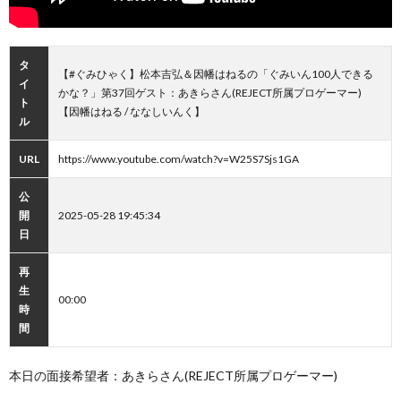
タ
【#ぐみひゃく】松本吉弘＆因幡はねるの「ぐみいん100人できる
イ
かな？」第37回ゲスト：あきらさん(REJECT所属プロゲーマー)
ト
【因幡はねる / ななしいんく】
ル
URL
https://www.youtube.com/watch?v=W25S7Sjs1GA
公
開
2025-05-28 19:45:34
日
再
生
00:00
時
間
本日の面接希望者：あきらさん(REJECT所属プロゲーマー)