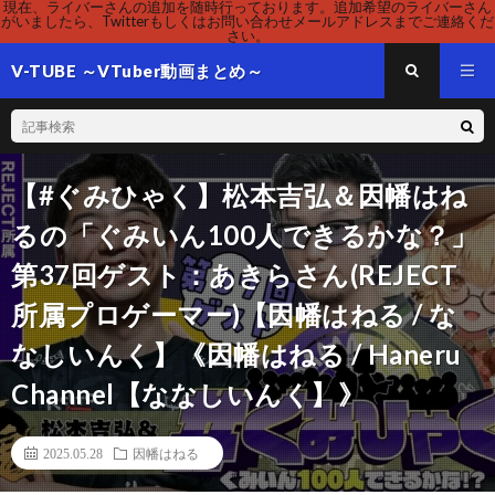
現在、ライバーさんの追加を随時行っております。追加希望のライバーさん
がいましたら、Twitterもしくはお問い合わせメールアドレスまでご連絡くだ
さい。
V-TUBE ～VTuber動画まとめ～
【#ぐみひゃく】松本吉弘＆因幡はね
るの「ぐみいん100人できるかな？」
第37回ゲスト：あきらさん(REJECT
所属プロゲーマー)【因幡はねる / な
なしいんく】《因幡はねる / Haneru
Channel【ななしいんく】》
2025.05.28
因幡はねる