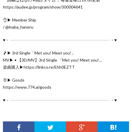
https://audee.jp/program/show/300004641
👌▶ Member Ship
/ @inaba_haneru
♥・ ┈┈┈┈┈┈┈┈┈┈┈┈┈┈┈┈┈┈┈┈┈┈┈┈ ・♥
🎵▶ 3rd Single「Met you! Meet you!」
MV▶ • 【3D/MV】3rd Single 「Met you! Meet you!…
楽曲購入▶https://linkco.re/Ehh0EZTT
🐰▶ Goods
https://www.774.ai/goods
♥・ ┈┈┈┈┈┈┈┈┈┈┈┈┈┈┈┈┈┈┈┈┈┈┈┈ ・♥