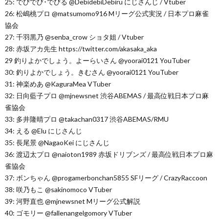
25: でびでび･でびる @DebidebiDebiru にじさんじ / Vtuber
26: 松嶋桃プロ @matsumomo916 Mリーグ公式実況 / 日本プロ麻雀
協会
27: 千羽黒乃 @senba_crow ショタ姐 / Vtuber
28: 赤坂アカ先生 https://twitter.com/akasaka_aka
29 釣りよかでしょう。よーらいさん @yoorai0121 YouTuber
30: 釣りよかでしょう。きむさん @yoorai0121 YouTuber
31: 神楽めあ @KaguraMea VTuber
32: 日向藍子プロ @mjnewsnet 渋谷ABEMAS / 最高位戦日本プロ麻
雀協会
33: 多井隆晴プロ @takachan0317 渋谷ABEMAS/RMU
34: える @Elu にじさんじ
35: 長尾景 @NagaoKei にじさんじ
36: 渡辺太プロ @naioton1989 赤坂ドリブンズ / 最高位戦日本プロ麻
雀協会
37: ボンちゃん @progamerbonchan5855 SFリーグ / CrazyRaccoon
38: 咲乃もこ @sakinomoco VTuber
39: 河野直也 @mjnewsnet Mリーグ公式解説
40: ゴモリー @fallenangelgomory VTuber