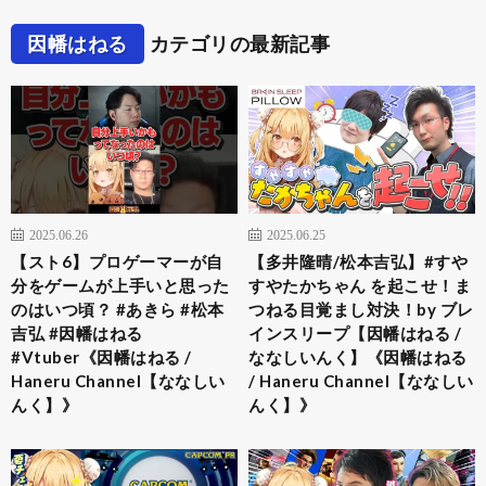
因幡はねる
カテゴリの最新記事
2025.06.26
2025.06.25
【スト6】プロゲーマーが自
【多井隆晴/松本吉弘】#すや
分をゲームが上手いと思った
すやたかちゃん を起こせ！ま
のはいつ頃？ #あきら #松本
つねる目覚まし対決！by ブレ
吉弘 #因幡はねる
インスリープ【因幡はねる /
#Vtuber《因幡はねる /
ななしいんく】《因幡はねる
Haneru Channel【ななしい
/ Haneru Channel【ななしい
んく】》
んく】》