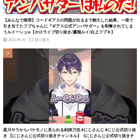
【みんなで推理】コードギアスの問題が出るまで耐久した結果、一発で
引き当てたフブちゃんに『ギアス公式アンバサダー』を剥奪されてしま
うルイーシュw【ホロライブ切り抜き/鷹嶺ルイ/白上フブキ】
2025.06.26
切り抜き
星川サラからバケモノに見られる剣持刀也 #にじさんじ #にじ公式切り抜
き 【にじさんじ公式切り抜きチャンネル】《にじさんじ公式切り抜きチ