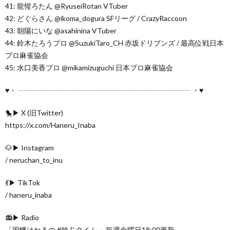
41: 龍惺ろたん @RyuseiRotan VTuber
42: どぐらさん @ikoma_dogura SFリーグ / CrazyRaccoon
43: 朝陽にいな @asahinina VTuber
44: 鈴木たろうプロ @SuzukiTaro_CH 赤坂ドリブンズ / 最高位戦日本
プロ麻雀協会
45: 水口美香プロ @mikamizuguchi 日本プロ麻雀協会
♥・ ┈┈┈┈┈┈┈┈┈┈┈┈┈┈┈┈┈┈┈┈┈┈┈┈ ・♥
🐤▶ X (旧Twitter)
https://x.com/Haneru_Inaba
🐶▶ Instagram
/ neruchan_to_inu
💃▶ TikTok
/ haneru_inaba
📻▶ Radio
「因幡はねるの #独占タイム 」毎週金曜日18:00更新