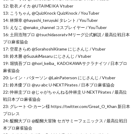
12: 歌衣メイカ @UTAIMEIKA Vtuber
13: こうちゃん @QuizKnock QuizKnock / YouTuber
14: 林輝幸 @hayashi_teruyuki タレント / YouTuber
15: えなこ @enako_channel コスプレイヤー / YouTuber
16: 土田浩翔プロ @tsuchidasoratv Mリーグ公式解説 / 最高位戦日本
プロ麻雀協会
17: 空星きらめ @SorahoshiKirame にじさんじ / Vtuber
18: 鈴木勝 @SuzukiMasaru にじさんじ / Vtuber
19: 堀慎吾プロ @hori_keiba_ KADOKAWAサクラナイツ / 日本プロ
麻雀協会
20: レイン・パターソン @LainPaterson にじさんじ / Vtuber
21: 鈴木優プロ @yu-abc U-NEXTPirates / 日本プロ麻雀協会
22: 仲林圭プロ @じゃがちゃんねる仲林圭 U-NEXTPirates / 最高位
戦日本プロ麻雀協会
23: グレート-O-カーン様 https://twitter.com/Great_O_Khan 新日本
プロレス
24: 醍醐大プロ @醍醐大冒険 セガサミーフェニックス / 最高位戦日
本プロ麻雀協会