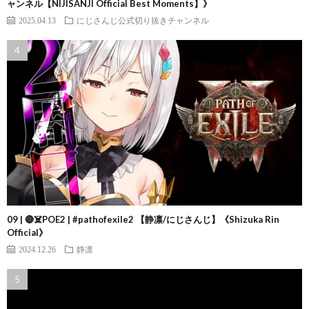
ャンネル【NIJISANJI Official Best Moments】》
2025.04.13
にじさんじ公式切り抜きチャンネル
09 | 🔴☠️POE2 | #pathofexile2 【静凛/にじさんじ】《Shizuka Rin
Official》
2024.12.26
静凛