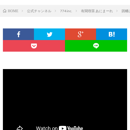
公式チャンネル
774 inc.
有閑喫茶 あにまーれ
因幡
HOME