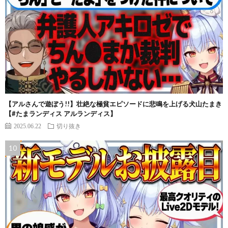
【アルさんで遊ぼう!!】壮絶な極貧エピソードに悲鳴を上げる犬山たまき
【#たまランディス アルランディス】
2025.06.22
切り抜き