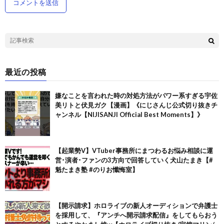
最近の投稿
嫌なことを言われた時の対処方法がパワー系すぎる宇佐
美リトと伏見ガク【漫画】《にじさんじ公式切り抜きチ
ャンネル【NIJISANJI Official Best Moments】》
【起業勢V】VTuber事務所にまつわるお悩み相談に運
営･演者･ファンの3方向で回答していく犬山たまき【#
魁たまき塾 #のりお懺悔室】
【開示請求】ホロライブの新人オーディションで弁護士
を採用して、『アンチへ開示請求配信』をしてもらおう