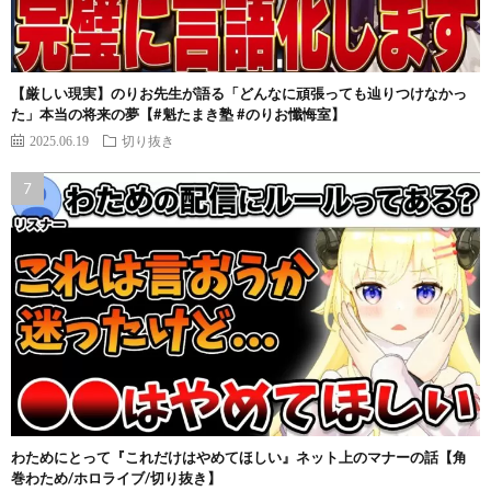
【厳しい現実】のりお先生が語る「どんなに頑張っても辿りつけなかっ
た」本当の将来の夢【#魁たまき塾 #のりお懺悔室】
2025.06.19
切り抜き
わためにとって『これだけはやめてほしい』ネット上のマナーの話【角
巻わため/ホロライブ/切り抜き】