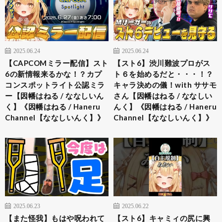
2025.06.24
2025.06.24
【CAPCOMミラー配信】スト
【スト6】渋川難波プロがス
6の新情報来るかな！？カプ
ト６を始めるだと・・・！？
コンスポットライト公認ミラ
キャラ決めの儀！with ササモ
ー【因幡はねる / ななしいん
さん【因幡はねる / ななしい
く】《因幡はねる / Haneru
んく】《因幡はねる / Haneru
Channel【ななしいんく】》
Channel【ななしいんく】》
2025.06.23
2025.06.22
【また怪我】もはや呪われて
【スト6】キャミィの尻に興