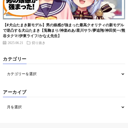
【#犬山たまき新モデル】男の娘感が強まった最高クオリティの新モデル
で逆凸する犬山たまき【兎鞠まり/神楽めあ/星川サラ/夢追翔/神田笑一/熊
谷タクマ/伊東ライフ/かなえ先生】
2025.06.21
切り抜き
カテゴリー
アーカイブ