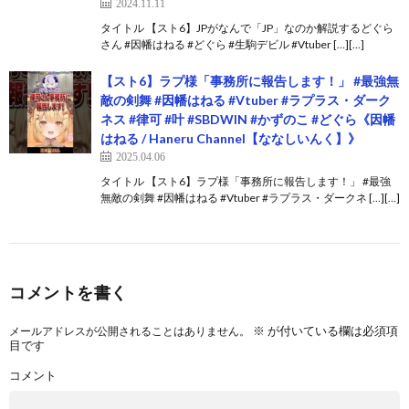
2024.11.11
タイトル 【スト6】JPがなんで「JP」なのか解説するどぐら
さん #因幡はねる #どぐら #生駒デビル #Vtuber […][…]
【スト6】ラプ様「事務所に報告します！」 #最強無
敵の剣舞 #因幡はねる #Vtuber #ラプラス・ダーク
ネス #律可 #叶 #SBDWIN #かずのこ #どぐら《因幡
はねる / Haneru Channel【ななしいんく】》
2025.04.06
タイトル 【スト6】ラプ様「事務所に報告します！」 #最強
無敵の剣舞 #因幡はねる #Vtuber #ラプラス・ダークネ […][…]
コメントを書く
※
が付いている欄は必須項
メールアドレスが公開されることはありません。
目です
コメント