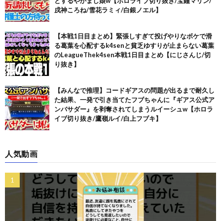
とするやかまし娘w【ホロライブ切り抜き/宝鐘マリン/
戌神ころね/雪花ラミィ/白銀ノエル】
【本戦1日目まとめ】緊張しすぎて投げやりなボケで滑
る葛葉を心配するk4senと貧乏ゆすりが止まらない葛葉
のLeagueThek4sen本戦1日目まとめ【にじさんじ/切
り抜き】
【みんなで推理】コードギアスの問題が出るまで耐久し
た結果、一発で引き当てたフブちゃんに『ギアス公式ア
ンバサダー』を剥奪されてしまうルイーシュw【ホロラ
イブ切り抜き/鷹嶺ルイ/白上フブキ】
人気動画