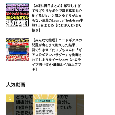
【本戦1日目まとめ】緊張しすぎ
て投げやりなボケで滑る葛葉を心
配するk4senと貧乏ゆすりが止ま
らない葛葉のLeagueThek4sen本
戦1日目まとめ【にじさんじ/切り
抜き】
【みんなで推理】コードギアスの
問題が出るまで耐久した結果、一
発で引き当てたフブちゃんに『ギ
アス公式アンバサダー』を剥奪さ
れてしまうルイーシュw【ホロラ
イブ切り抜き/鷹嶺ルイ/白上フブ
キ】
人気動画