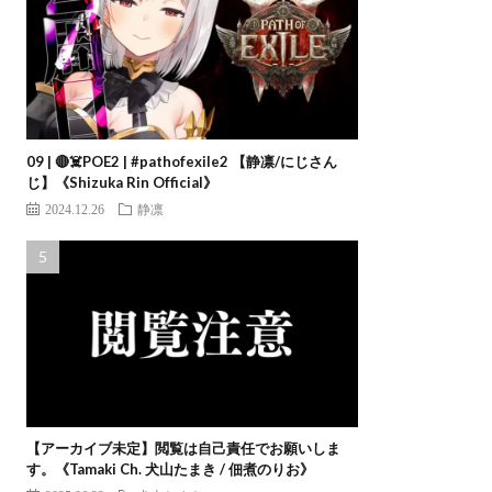
09 | 🔴☠️POE2 | #pathofexile2 【静凛/にじさん
じ】《Shizuka Rin Official》
2024.12.26
静凛
【アーカイブ未定】閲覧は自己責任でお願いしま
す。《Tamaki Ch. 犬山たまき / 佃煮のりお》