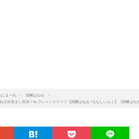
あにまーれ
因幡はねる
覚まし対決！by ブレインスリープ【因幡はねる / ななしいんく】《因幡はねる / Ha