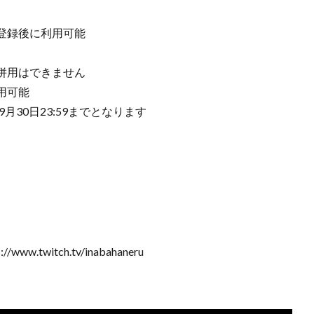
登録後に利用可能
併用はできません
用可能
月30日23:59までとなります
.twitch.tv/inabahaneru