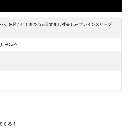
ゃん を起こせ！まつねる目覚まし対決！by ブレインスリープ
y_brvQw-Y
てくる！