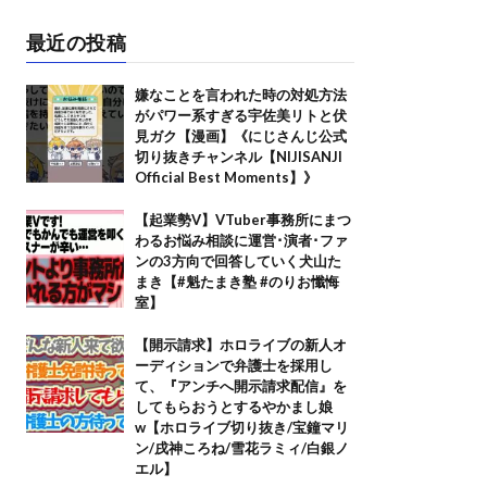
最近の投稿
嫌なことを言われた時の対処方法
がパワー系すぎる宇佐美リトと伏
見ガク【漫画】《にじさんじ公式
切り抜きチャンネル【NIJISANJI
Official Best Moments】》
【起業勢V】VTuber事務所にまつ
わるお悩み相談に運営･演者･ファ
ンの3方向で回答していく犬山た
まき【#魁たまき塾 #のりお懺悔
室】
【開示請求】ホロライブの新人オ
ーディションで弁護士を採用し
て、『アンチへ開示請求配信』を
してもらおうとするやかまし娘
w【ホロライブ切り抜き/宝鐘マリ
ン/戌神ころね/雪花ラミィ/白銀ノ
エル】