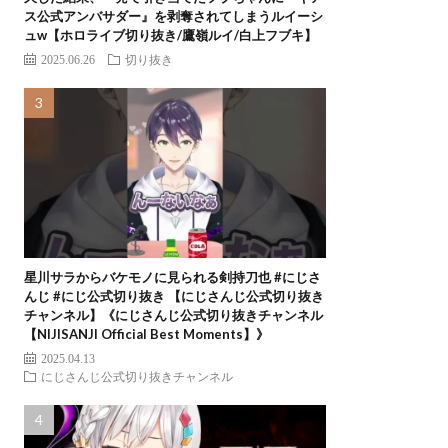
ス公式アンバサダー』を剥奪されてしまうルイーシ
ュw【ホロライブ切り抜き/鷹嶺ルイ/白上フブキ】
2025.06.26
切り抜き
星川サラからバケモノに見られる剣持刀也 #にじさ
んじ #にじ公式切り抜き 【にじさんじ公式切り抜き
チャンネル】《にじさんじ公式切り抜きチャンネル
【NIJISANJI Official Best Moments】》
2025.04.13
にじさんじ公式切り抜きチャンネル