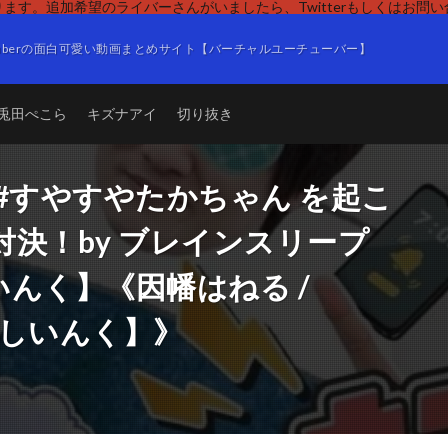
ます。追加希望のライバーさんがいましたら、Twitterもしくはお問
Tuberの面白可愛い動画まとめサイト【バーチャルユーチューバー】
兎田ぺこら
キズナアイ
切り抜き
#すやすやたかちゃん を起こ
決！by ブレインスリープ
いんく】《因幡はねる /
【ななしいんく】》