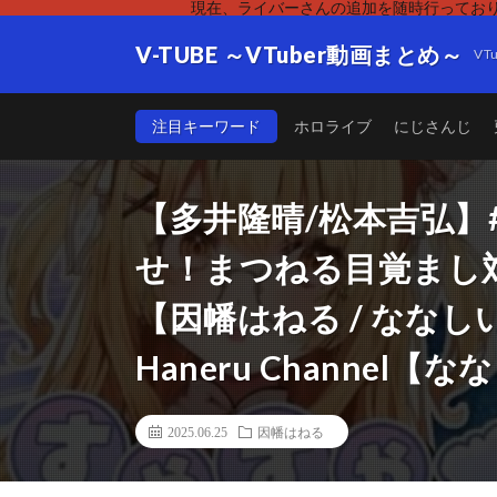
現在、ライバーさんの追加を随時行っており
V-TUBE ～VTuber動画まとめ～
V
注目キーワード
ホロライブ
にじさんじ
【多井隆晴/松本吉弘】
せ！まつねる目覚まし対
【因幡はねる / ななし
Haneru Channel
2025.06.25
因幡はねる