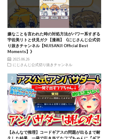
嫌なことを言われた時の対処方法がパワー系すぎる
宇佐美リトと伏見ガク【漫画】《にじさんじ公式切
り抜きチャンネル【NIJISANJI Official Best
Moments】》
2025.06.26
にじさんじ公式切り抜きチャンネル
【みんなで推理】コードギアスの問題が出るまで耐
久した結果、一発で引き当てたフブちゃんに『ギア