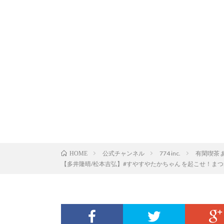
公式チャンネル
774 inc.
有閑喫茶 
HOME
【多井隆晴/松本吉弘】#すやすやたかちゃん を起こせ！まつねる目