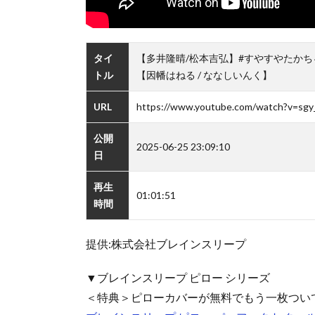
タイ
【多井隆晴/松本吉弘】#すやすやたかち
トル
【因幡はねる / ななしいんく】
URL
https://www.youtube.com/watch?v=sg
公開
2025-06-25 23:09:10
日
再生
01:01:51
時間
提供:株式会社ブレインスリープ
▼ブレインスリープ ピロー シリーズ
＜特典＞ピローカバーが無料でもう一枚つい