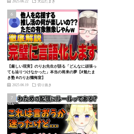
2025.06.22
犬山たまき
【厳しい現実】のりお先生が語る「どんなに頑張っ
ても辿りつけなかった」本当の将来の夢【#魁たま
き塾 #のりお懺悔室】
2025.06.19
切り抜き