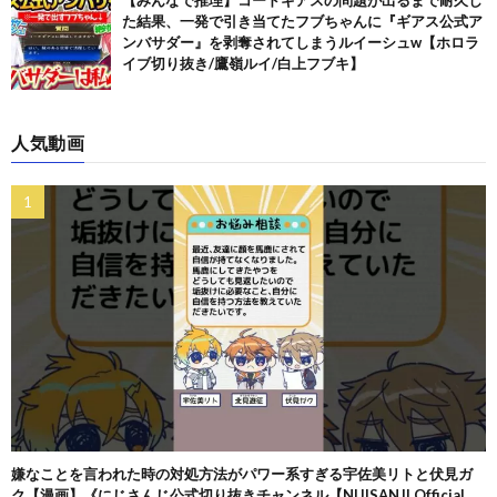
た結果、一発で引き当てたフブちゃんに『ギアス公式ア
ンバサダー』を剥奪されてしまうルイーシュw【ホロラ
イブ切り抜き/鷹嶺ルイ/白上フブキ】
人気動画
嫌なことを言われた時の対処方法がパワー系すぎる宇佐美リトと伏見ガ
ク【漫画】《にじさんじ公式切り抜きチャンネル【NIJISANJI Official