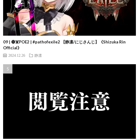
09 | 🔴☠️POE2 | #pathofexile2 【静凛/にじさんじ】《Shizuka Rin
Official》
2024.12.26
静凛