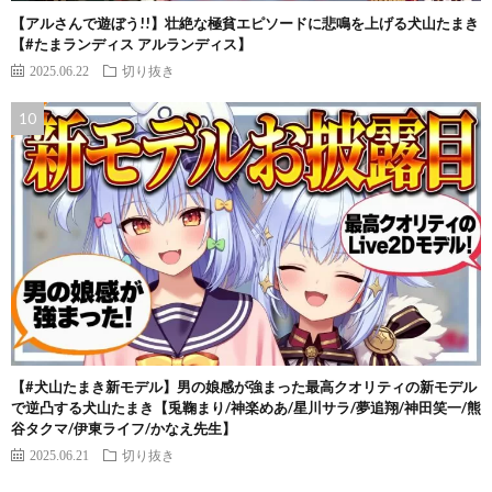
【アルさんで遊ぼう!!】壮絶な極貧エピソードに悲鳴を上げる犬山たまき
【#たまランディス アルランディス】
2025.06.22
切り抜き
【#犬山たまき新モデル】男の娘感が強まった最高クオリティの新モデル
で逆凸する犬山たまき【兎鞠まり/神楽めあ/星川サラ/夢追翔/神田笑一/熊
谷タクマ/伊東ライフ/かなえ先生】
2025.06.21
切り抜き