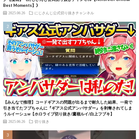
Best Moments】》
2025.06.26
にじさんじ公式切り抜きチャンネル
【みんなで推理】コードギアスの問題が出るまで耐久した結果、一発で
引き当てたフブちゃんに『ギアス公式アンバサダー』を剥奪されてしま
うルイーシュw【ホロライブ切り抜き/鷹嶺ルイ/白上フブキ】
2025.06.26
切り抜き