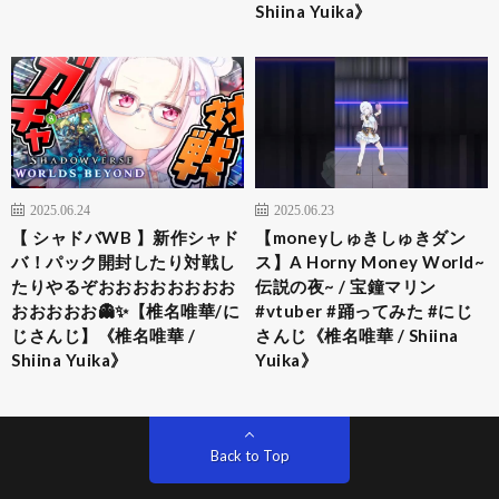
Shiina Yuika》
2025.06.24
2025.06.23
【 シャドバWB 】新作シャド
【moneyしゅきしゅきダン
バ！パック開封したり対戦し
ス】A Horny Money World~
たりやるぞおおおおおおおお
伝説の夜~ / 宝鐘マリン
おおおおお👻✨【椎名唯華/に
#vtuber #踊ってみた #にじ
じさんじ】《椎名唯華 /
さんじ《椎名唯華 / Shiina
Shiina Yuika》
Yuika》
Back to Top