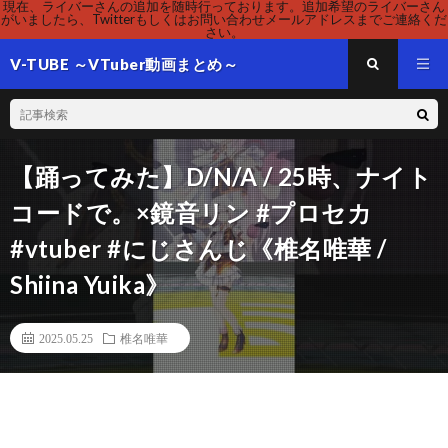
現在、ライバーさんの追加を随時行っております。追加希望のライバーさん
がいましたら、Twitterもしくはお問い合わせメールアドレスまでご連絡くだ
さい。
V-TUBE ～VTuber動画まとめ～
【踊ってみた】D/N/A / 25時、ナイト
コードで。×鏡音リン #プロセカ
#vtuber #にじさんじ《椎名唯華 /
Shiina Yuika》
2025.05.25
椎名唯華