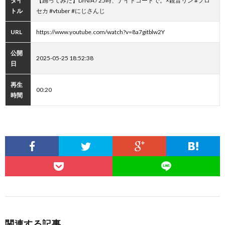
タイ
【踊ってみた】D/N/A / 25時、ナイトコードで。×鏡音リン #プロ
トル
セカ #vtuber #にじさんじ
URL
https://www.youtube.com/watch?v=8a7gitblw2Y
公開
2025-05-25 18:52:38
日
再生
00:20
時間
関連する記事