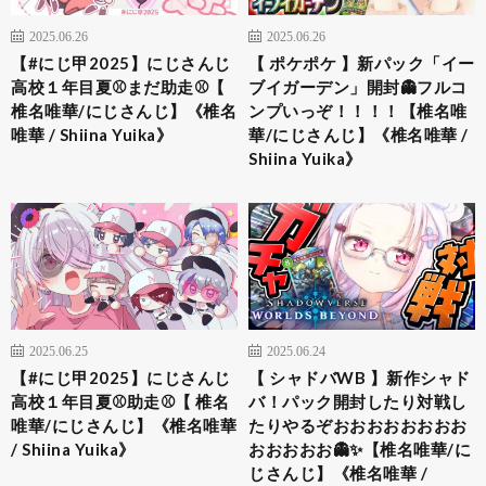
2025.06.26
2025.06.26
【#にじ甲2025】にじさんじ
【 ポケポケ 】新パック「イー
高校１年目夏⚾まだ助走⚾【
ブイガーデン」開封👻フルコ
椎名唯華/にじさんじ】《椎名
ンプいっぞ！！！！【椎名唯
唯華 / Shiina Yuika》
華/にじさんじ】《椎名唯華 /
Shiina Yuika》
2025.06.25
2025.06.24
【#にじ甲2025】にじさんじ
【 シャドバWB 】新作シャド
高校１年目夏⚾助走⚾【 椎名
バ！パック開封したり対戦し
唯華/にじさんじ】《椎名唯華
たりやるぞおおおおおおおお
/ Shiina Yuika》
おおおおお👻✨【椎名唯華/に
じさんじ】《椎名唯華 /