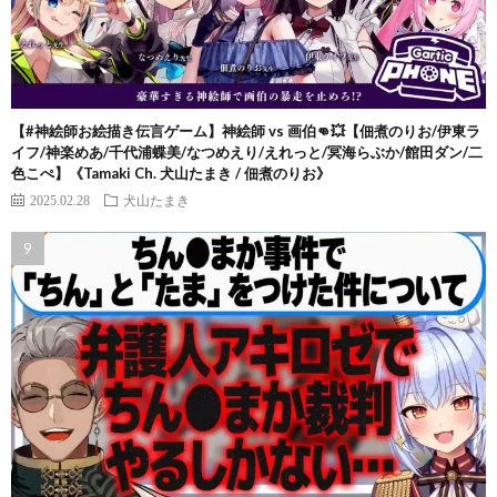
【#神絵師お絵描き伝言ゲーム】神絵師 vs 画伯👊💥【佃煮のりお/伊東ラ
イフ/神楽めあ/千代浦蝶美/なつめえり/えれっと/冥海らぶか/館田ダン/二
色こぺ】《Tamaki Ch. 犬山たまき / 佃煮のりお》
2025.02.28
犬山たまき