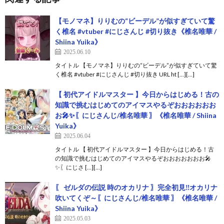
【モノマネ】りりむの“ビーデル”が似すぎていて驚
く椎名 #vtuber #にじさんじ #切り抜き《椎名唯華 /
Shiina Yuika》
2025.06.10
タイトル 【モノマネ】りりむの“ビーデル”が似すぎていて驚
く椎名 #vtuber #にじさんじ #切り抜き URL ht […][…]
【 初代アイドルマスター 】今日からはじめる！古の
知識で挑むはじめてのアイマスやるぞおおおおおお
お🎤✨〖にじさんじ/椎名唯華 〗《椎名唯華 / Shiina
Yuika》
2025.06.04
タイトル 【 初代アイドルマスター 】今日からはじめる！古
の知識で挑むはじめてのアイマスやるぞおおおおおおお🎤
✨〖にじさ […][…]
〖 ゼルダの伝説 時のオカリナ 〗完全初見‼️オカリナ
吹いてくぞ～〖にじさんじ/椎名唯華 〗《椎名唯華 /
Shiina Yuika》
2025.05.03