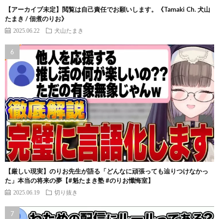
【アーカイブ未定】閲覧は自己責任でお願いします。《Tamaki Ch. 犬山
たまき / 佃煮のりお》
2025.06.22
犬山たまき
【厳しい現実】のりお先生が語る「どんなに頑張っても辿りつけなかっ
た」本当の将来の夢【#魁たまき塾 #のりお懺悔室】
2025.06.19
切り抜き