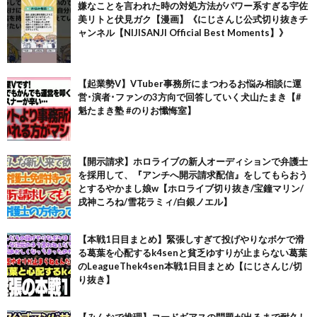
嫌なことを言われた時の対処方法がパワー系すぎる宇佐
美リトと伏見ガク【漫画】《にじさんじ公式切り抜きチ
ャンネル【NIJISANJI Official Best Moments】》
【起業勢V】VTuber事務所にまつわるお悩み相談に運
営･演者･ファンの3方向で回答していく犬山たまき【#
魁たまき塾 #のりお懺悔室】
【開示請求】ホロライブの新人オーディションで弁護士
を採用して、『アンチへ開示請求配信』をしてもらおう
とするやかまし娘w【ホロライブ切り抜き/宝鐘マリン/
戌神ころね/雪花ラミィ/白銀ノエル】
【本戦1日目まとめ】緊張しすぎて投げやりなボケで滑
る葛葉を心配するk4senと貧乏ゆすりが止まらない葛葉
のLeagueThek4sen本戦1日目まとめ【にじさんじ/切
り抜き】
【みんなで推理】コードギアスの問題が出るまで耐久し