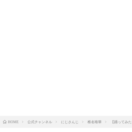
公式チャンネル
にじさんじ
椎名唯華
【踊ってみた】D
HOME