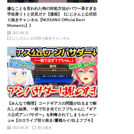
嫌なことを言われた時の対処方法がパワー系すぎる
宇佐美リトと伏見ガク【漫画】《にじさんじ公式切
り抜きチャンネル【NIJISANJI Official Best
Moments】》
2025.06.26
にじさんじ公式切り抜きチャンネル
【みんなで推理】コードギアスの問題が出るまで耐
久した結果、一発で引き当てたフブちゃんに『ギア
ス公式アンバサダー』を剥奪されてしまうルイーシ
ュw【ホロライブ切り抜き/鷹嶺ルイ/白上フブキ】
2025.06.26
切り抜き