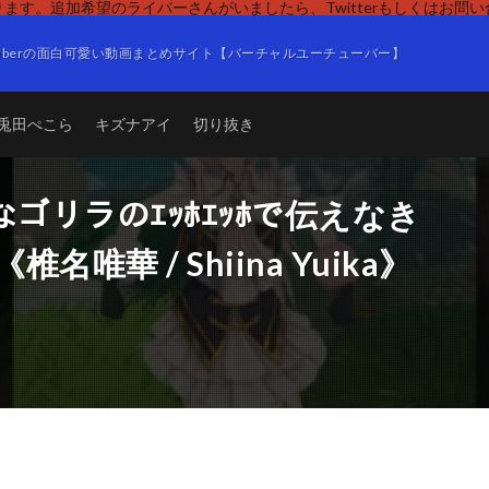
ます。追加希望のライバーさんがいましたら、Twitterもしくはお問
Tuberの面白可愛い動画まとめサイト【バーチャルユーチューバー】
兎田ぺこら
キズナアイ
切り抜き
なゴリラのｴｯﾎｴｯﾎで伝えなき
er《椎名唯華 / Shiina Yuika》