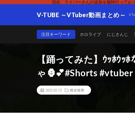
現在、ライバーさんの追加を随時行っており
V-TUBE ～VTuber動画まとめ～
V
注目キーワード
ホロライブ
にじさんじ
【踊ってみた】ｳｯﾎｳｯﾎ
ゃ🦍💕#Shorts #vtub
2025.05.15
椎名唯華