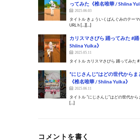
ってみた《椎名唯華 / Shiina Yu
2025.06.03
タイトル きょういくばんぐみのテーマ👻
URL h […][…]
カリスマさびら 踊ってみた #踊っ
Shiina Yuika》
2025.05.11
タイトル カリスマさびら 踊ってみた #踊ってみ
“にじさんじ”はどの世代からまと
《椎名唯華 / Shiina Yuika》
2025.06.11
タイトル “にじさんじ”はどの世代からまとも
[…]
コメントを書く