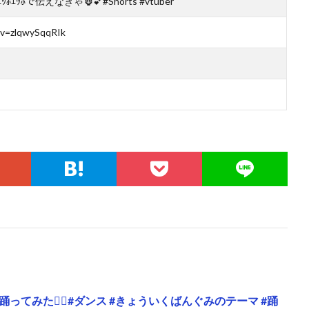
ｯﾎで伝えなきゃ🦍💕#Shorts #vtuber
?v=zlqwySqqRIk
ってみた🤸‍♀️#ダンス #きょういくばんぐみのテーマ #踊