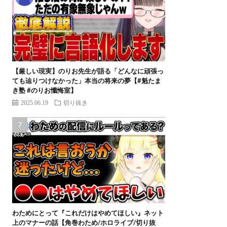
【厳しい現実】のりお先生が語る「どんなに頑張っ
ても辿りつけなかった」本当の将来の夢【#魁たま
き塾 #のりお懺悔室】
2025.06.19
切り抜き
わためにとって『これだけはやめてほしい』ネット
上のマナーの話【角巻わため/ホロライブ/切り抜