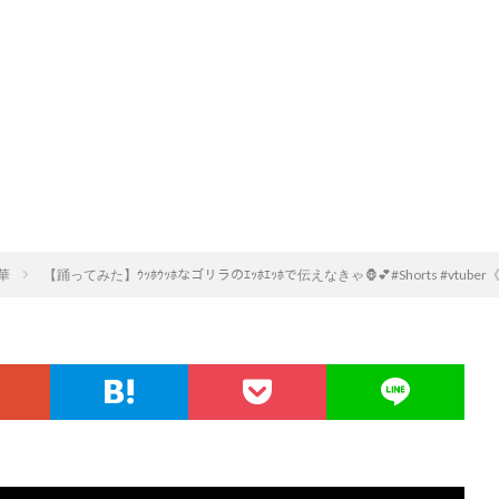
華
【踊ってみた】ｳｯﾎｳｯﾎなゴリラのｴｯﾎｴｯﾎで伝えなきゃ🦍💕#Shorts #vtuber《椎名唯