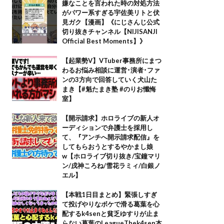
嫌なことを言われた時の対処方法
がパワー系すぎる宇佐美リトと伏
見ガク【漫画】《にじさんじ公式
切り抜きチャンネル【NIJISANJI
Official Best Moments】》
【起業勢V】VTuber事務所にまつ
わるお悩み相談に運営･演者･ファ
ンの3方向で回答していく犬山た
まき【#魁たまき塾 #のりお懺悔
室】
【開示請求】ホロライブの新人オ
ーディションで弁護士を採用し
て、『アンチへ開示請求配信』を
してもらおうとするやかまし娘
w【ホロライブ切り抜き/宝鐘マリ
ン/戌神ころね/雪花ラミィ/白銀ノ
エル】
【本戦1日目まとめ】緊張しすぎ
て投げやりなボケで滑る葛葉を心
配するk4senと貧乏ゆすりが止ま
らない葛葉のLeagueThek4sen本