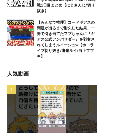
戦1日目まとめ【にじさんじ/切り
抜き】
【みんなで推理】コードギアスの
問題が出るまで耐久した結果、一
発で引き当てたフブちゃんに『ギ
アス公式アンバサダー』を剥奪さ
れてしまうルイーシュw【ホロラ
イブ切り抜き/鷹嶺ルイ/白上フブ
キ】
人気動画