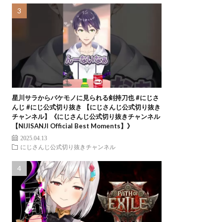
星川サラからバケモノに見られる剣持刀也 #にじさ
んじ #にじ公式切り抜き 【にじさんじ公式切り抜き
チャンネル】《にじさんじ公式切り抜きチャンネル
【NIJISANJI Official Best Moments】》
2025.04.13
にじさんじ公式切り抜きチャンネル