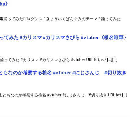
ika》
踊ってみた🤸‍♀️#ダンス #きょういくばんぐみのテーマ #踊ってみた
てみた #カリスマ #カリスマさびら #vtuber《椎名唯華 /
た #カリスマ #カリスマさびら #vtuber URL https:/ […][…]
もなのか考察する椎名 #vtuber #にじさんじ #切り抜き
なのか考察する椎名 #vtuber #にじさんじ #切り抜き URL htt […]