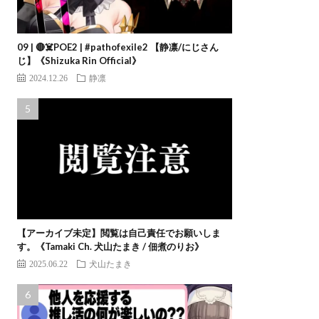
09 | 🔴☠️POE2 | #pathofexile2 【静凛/にじさん
じ】《Shizuka Rin Official》
2024.12.26
静凛
【アーカイブ未定】閲覧は自己責任でお願いしま
す。《Tamaki Ch. 犬山たまき / 佃煮のりお》
2025.06.22
犬山たまき