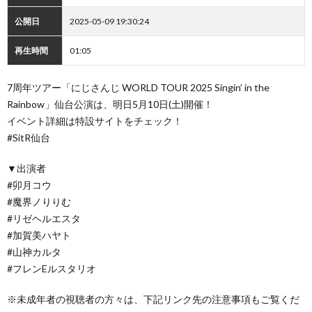
公開日
2025-05-09 19:30:24
再生時間
01:05
7周年ツアー「にじさんじ WORLD TOUR 2025 Singin’ in the
Rainbow」仙台公演は、明日5月10日(土)開催！
イベント詳細は特設サイトをチェック！
#SitR仙台
▼出演者
#卯月コウ
#魔界ノりりむ
#リゼヘルエスタ
#加賀美ハヤト
#山神カルタ
#フレンEルスタリオ
※未成年者の視聴者の方々は、下記リンク先の注意事項もご覧くだ