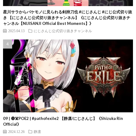
星川サラからバケモノに見られる剣持刀也 #にじさんじ #にじ公式切り抜
き 【にじさんじ公式切り抜きチャンネル】《にじさんじ公式切り抜きチ
ャンネル【NIJISANJI Official Best Moments】》
2025.04.13
にじさんじ公式切り抜きチャンネル
09 | 🔴☠️POE2 | #pathofexile2 【静凛/にじさんじ】《Shizuka Rin
Official》
2024.12.26
静凛