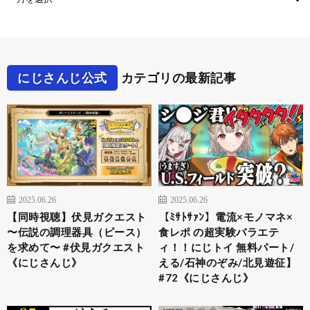
にじさんじ公式
カテゴリの最新記事
2025.06.26
2025.06.26
【同時視聴】伏見ガクエスト
【ﾐｻﾄｻｧﾝ】電流×モノマネ×
〜伝説の調理器具（ピース）
食レポ の超実験バラエテ
を求めて〜 #伏見ガクエスト
ィ！！にじトイ 無料パート/
《にじさんじ》
える/石神のぞみ/北見遊征】
#72《にじさんじ》