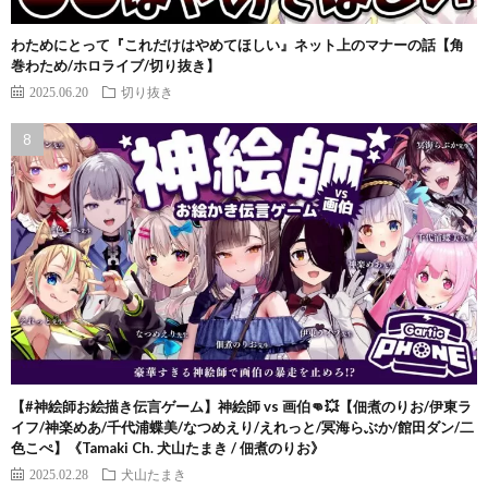
わためにとって『これだけはやめてほしい』ネット上のマナーの話【角
巻わため/ホロライブ/切り抜き】
2025.06.20
切り抜き
【#神絵師お絵描き伝言ゲーム】神絵師 vs 画伯👊💥【佃煮のりお/伊東ラ
イフ/神楽めあ/千代浦蝶美/なつめえり/えれっと/冥海らぶか/館田ダン/二
色こぺ】《Tamaki Ch. 犬山たまき / 佃煮のりお》
2025.02.28
犬山たまき