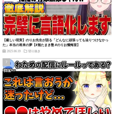
【厳しい現実】のりお先生が語る「どんなに頑張っても辿りつけなかっ
た」本当の将来の夢【#魁たまき塾 #のりお懺悔室】
2025.06.19
切り抜き