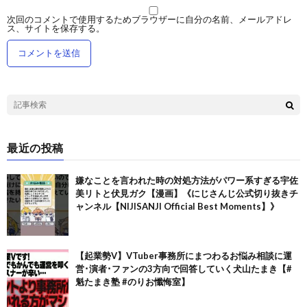
次回のコメントで使用するためブラウザーに自分の名前、メールアドレ
ス、サイトを保存する。
最近の投稿
嫌なことを言われた時の対処方法がパワー系すぎる宇佐
美リトと伏見ガク【漫画】《にじさんじ公式切り抜きチ
ャンネル【NIJISANJI Official Best Moments】》
【起業勢V】VTuber事務所にまつわるお悩み相談に運
営･演者･ファンの3方向で回答していく犬山たまき【#
魁たまき塾 #のりお懺悔室】