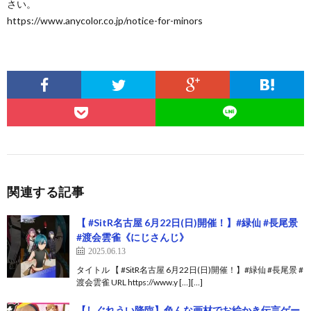
さい。
https://www.anycolor.co.jp/notice-for-minors
関連する記事
【 #SitR名古屋 6月22日(日)開催！】#緑仙 #長尾景
#渡会雲雀《にじさんじ》
2025.06.13
タイトル 【 #SitR名古屋 6月22日(日)開催！】#緑仙 #長尾景 #
渡会雲雀 URL https://www.y […][…]
【しぐれうい降臨】色んな画材でお絵かき伝言ゲー