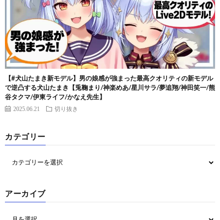
【#犬山たまき新モデル】男の娘感が強まった最高クオリティの新モデル
で逆凸する犬山たまき【兎鞠まり/神楽めあ/星川サラ/夢追翔/神田笑一/熊
谷タクマ/伊東ライフ/かなえ先生】
2025.06.21
切り抜き
カテゴリー
アーカイブ