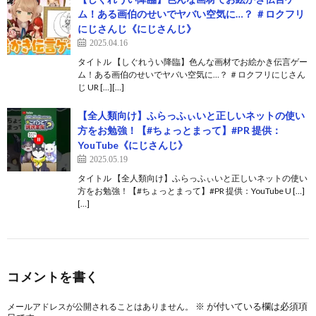
ム！ある画伯のせいでヤバい空気に…？ ＃ロクフリ
にじさんじ《にじさんじ》
2025.04.16
タイトル 【しぐれうい降臨】色んな画材でお絵かき伝言ゲー
ム！ある画伯のせいでヤバい空気に…？ ＃ロクフリにじさん
じ UR […][…]
【全人類向け】ふらっふぃいと正しいネットの使い
方をお勉強！【#ちょっとまって】#PR 提供：
YouTube《にじさんじ》
2025.05.19
タイトル 【全人類向け】ふらっふぃいと正しいネットの使い
方をお勉強！【#ちょっとまって】#PR 提供：YouTube U […]
[…]
コメントを書く
※
が付いている欄は必須項
メールアドレスが公開されることはありません。