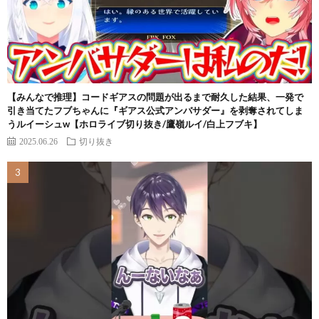
【みんなで推理】コードギアスの問題が出るまで耐久した結果、一発で
引き当てたフブちゃんに『ギアス公式アンバサダー』を剥奪されてしま
うルイーシュw【ホロライブ切り抜き/鷹嶺ルイ/白上フブキ】
2025.06.26
切り抜き