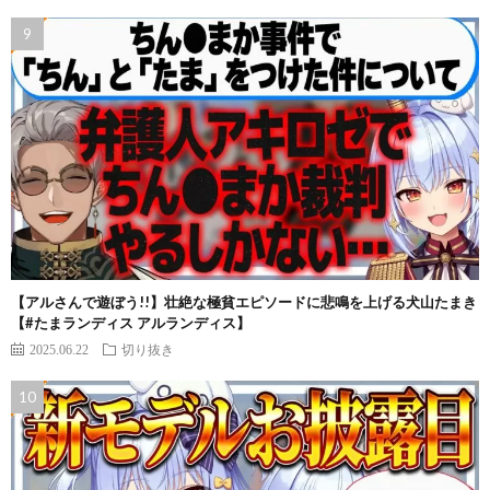
【アルさんで遊ぼう!!】壮絶な極貧エピソードに悲鳴を上げる犬山たまき
【#たまランディス アルランディス】
2025.06.22
切り抜き