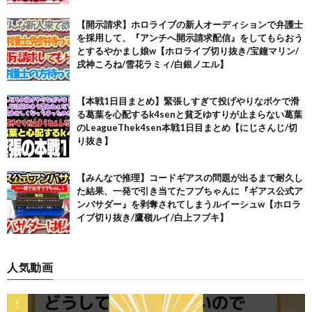
【開示請求】ホロライブの新人オーディションで弁護士
を採用して、『アンチへ開示請求配信』をしてもらおう
とするやかまし娘w【ホロライブ切り抜き/宝鐘マリン/
戌神ころね/雪花ラミィ/白銀ノエル】
【本戦1日目まとめ】緊張しすぎて投げやりなボケで滑
る葛葉を心配するk4senと貧乏ゆすりが止まらない葛葉
のLeagueThek4sen本戦1日目まとめ【にじさんじ/切
り抜き】
【みんなで推理】コードギアスの問題が出るまで耐久し
た結果、一発で引き当てたフブちゃんに『ギアス公式ア
ンバサダー』を剥奪されてしまうルイーシュw【ホロラ
イブ切り抜き/鷹嶺ルイ/白上フブキ】
人気動画