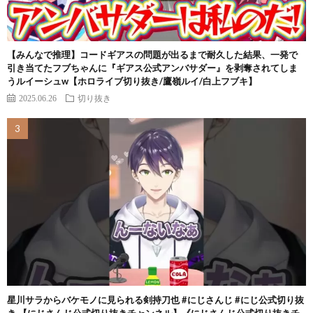
【みんなで推理】コードギアスの問題が出るまで耐久した結果、一発で
引き当てたフブちゃんに『ギアス公式アンバサダー』を剥奪されてしま
うルイーシュw【ホロライブ切り抜き/鷹嶺ルイ/白上フブキ】
2025.06.26
切り抜き
星川サラからバケモノに見られる剣持刀也 #にじさんじ #にじ公式切り抜
き 【にじさんじ公式切り抜きチャンネル】《にじさんじ公式切り抜きチ