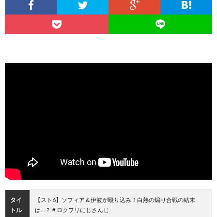
タイ
【スト6】ソフィア＆伊波が殴り込み！白熱の煽り合戦の結末
トル
は…？＃ロクフリにじさんじ