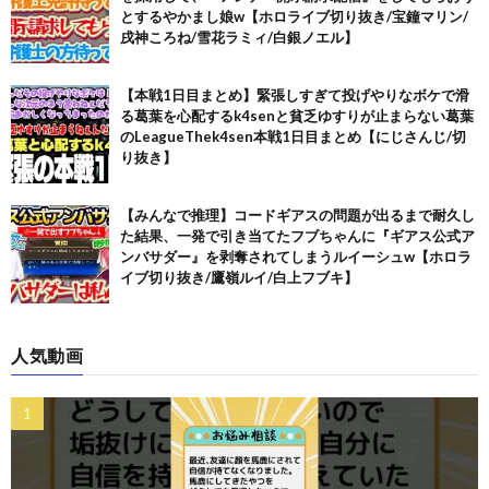
とするやかまし娘w【ホロライブ切り抜き/宝鐘マリン/
戌神ころね/雪花ラミィ/白銀ノエル】
【本戦1日目まとめ】緊張しすぎて投げやりなボケで滑
る葛葉を心配するk4senと貧乏ゆすりが止まらない葛葉
のLeagueThek4sen本戦1日目まとめ【にじさんじ/切
り抜き】
【みんなで推理】コードギアスの問題が出るまで耐久し
た結果、一発で引き当てたフブちゃんに『ギアス公式ア
ンバサダー』を剥奪されてしまうルイーシュw【ホロラ
イブ切り抜き/鷹嶺ルイ/白上フブキ】
人気動画