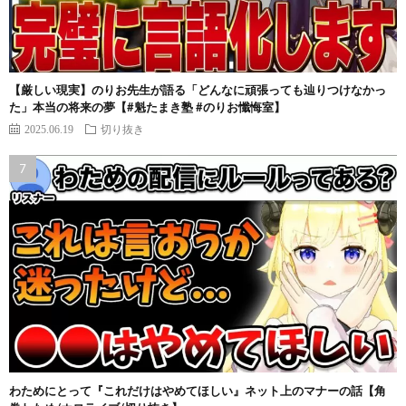
【厳しい現実】のりお先生が語る「どんなに頑張っても辿りつけなかっ
た」本当の将来の夢【#魁たまき塾 #のりお懺悔室】
2025.06.19
切り抜き
わためにとって『これだけはやめてほしい』ネット上のマナーの話【角