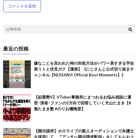
最近の投稿
嫌なことを言われた時の対処方法がパワー系すぎる宇佐
美リトと伏見ガク【漫画】《にじさんじ公式切り抜きチ
ャンネル【NIJISANJI Official Best Moments】》
【起業勢V】VTuber事務所にまつわるお悩み相談に運
営･演者･ファンの3方向で回答していく犬山たまき【#
魁たまき塾 #のりお懺悔室】
【開示請求】ホロライブの新人オーディションで弁護士
を採用して、『アンチへ開示請求配信』をしてもらおう