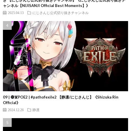
ャンネル【NIJISANJI Official Best Moments】》
2025.04.13
にじさんじ公式切り抜きチャンネル
09 | 🔴☠️POE2 | #pathofexile2 【静凛/にじさんじ】《Shizuka Rin
Official》
2024.12.26
静凛