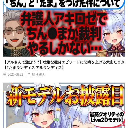
【アルさんで遊ぼう!!】壮絶な極貧エピソードに悲鳴を上げる犬山たまき
【#たまランディス アルランディス】
2025.06.22
切り抜き