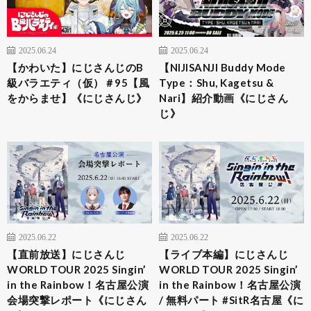
2025.06.24
2025.06.24
【かわいた】にじさんじのB
【NIJISANJI Buddy Mode
級バラエティ（仮）＃95【風
Type：Shu, Kagetsu &
をからませ】《にじさんじ》
Nari】紹介動画《にじさん
じ》
2025.06.22
2025.06.22
【直前放送】にじさんじ
【ライブ本編】にじさんじ
WORLD TOUR 2025 Singin’
WORLD TOUR 2025 Singin’
in the Rainbow！名古屋公演
in the Rainbow！名古屋公演
会場突撃レポート《にじさん
/ 無料パート #SitR名古屋《に