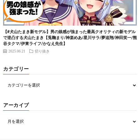
【#犬山たまき新モデル】男の娘感が強まった最高クオリティの新モデル
で逆凸する犬山たまき【兎鞠まり/神楽めあ/星川サラ/夢追翔/神田笑一/熊
谷タクマ/伊東ライフ/かなえ先生】
2025.06.21
切り抜き
カテゴリー
アーカイブ