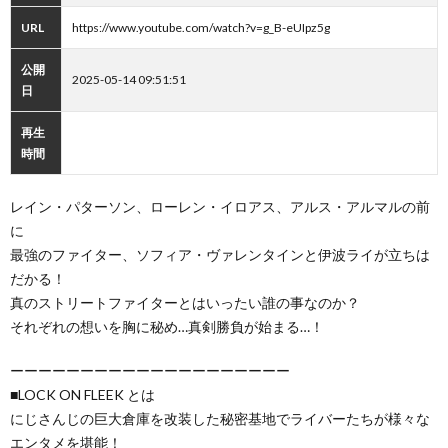
URL
https://www.youtube.com/watch?v=g_B-eUIpz5g
公開
2025-05-14 09:51:51
日
再生
時間
レイン・パターソン、ローレン・イロアス、アルス・アルマルの前
に
最強のファイター、ソフィア・ヴァレンタインと伊波ライが立ちは
だかる！
真のストリートファイターとはいったい誰の事なのか？
それぞれの想いを胸に秘め…真剣勝負が始まる…！
ーーーーーーーーーーーーーーーーーーーー
■LOCK ON FLEEK とは
にじさんじの巨大倉庫を改装した秘密基地でライバーたちが様々な
エンタメを堪能！