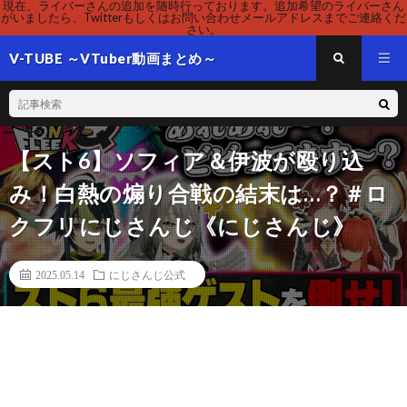
現在、ライバーさんの追加を随時行っております。追加希望のライバーさん
がいましたら、Twitterもしくはお問い合わせメールアドレスまでご連絡くだ
さい。
V-TUBE ～VTuber動画まとめ～
【スト6】ソフィア＆伊波が殴り込
み！白熱の煽り合戦の結末は…？＃ロ
クフリにじさんじ《にじさんじ》
2025.05.14
にじさんじ公式