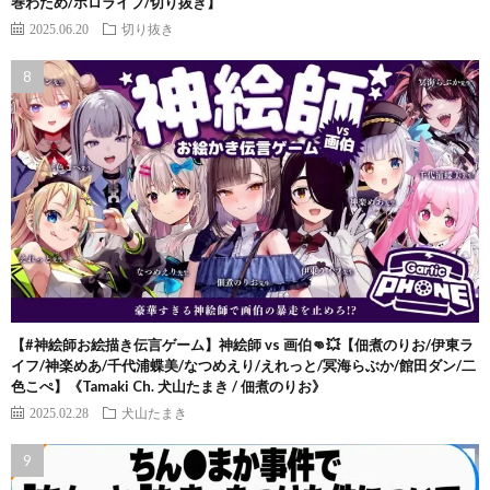
巻わため/ホロライブ/切り抜き】
2025.06.20
切り抜き
【#神絵師お絵描き伝言ゲーム】神絵師 vs 画伯👊💥【佃煮のりお/伊東ラ
イフ/神楽めあ/千代浦蝶美/なつめえり/えれっと/冥海らぶか/館田ダン/二
色こぺ】《Tamaki Ch. 犬山たまき / 佃煮のりお》
2025.02.28
犬山たまき