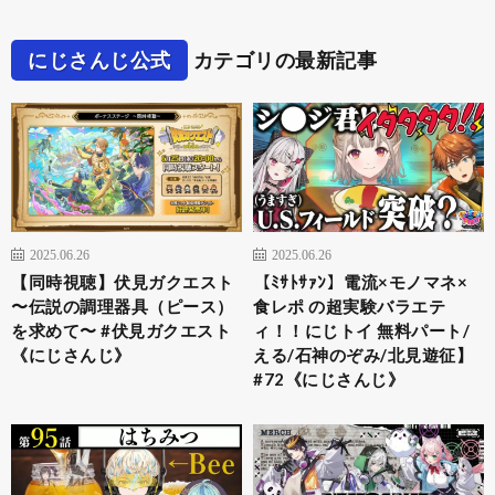
にじさんじ公式
カテゴリの最新記事
2025.06.26
2025.06.26
【同時視聴】伏見ガクエスト
【ﾐｻﾄｻｧﾝ】電流×モノマネ×
〜伝説の調理器具（ピース）
食レポ の超実験バラエテ
を求めて〜 #伏見ガクエスト
ィ！！にじトイ 無料パート/
《にじさんじ》
える/石神のぞみ/北見遊征】
#72《にじさんじ》