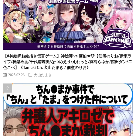
【#神絵師お絵描き伝言ゲーム】神絵師 vs 画伯👊💥【佃煮のりお/伊東ラ
イフ/神楽めあ/千代浦蝶美/なつめえり/えれっと/冥海らぶか/館田ダン/二
色こぺ】《Tamaki Ch. 犬山たまき / 佃煮のりお》
2025.02.28
犬山たまき