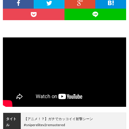
タイト
【アニメ！？】ガチでカッコイイ射撃シーン
ル
#sniperelitev2remastered