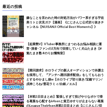
最近の投稿
嫌なことを言われた時の対処方法がパワー系すぎる宇佐
美リトと伏見ガク【漫画】《にじさんじ公式切り抜きチ
ャンネル【NIJISANJI Official Best Moments】》
【起業勢V】VTuber事務所にまつわるお悩み相談に運
営･演者･ファンの3方向で回答していく犬山たまき【#
魁たまき塾 #のりお懺悔室】
【開示請求】ホロライブの新人オーディションで弁護士
を採用して、『アンチへ開示請求配信』をしてもらおう
とするやかまし娘w【ホロライブ切り抜き/宝鐘マリン/
戌神ころね/雪花ラミィ/白銀ノエル】
【本戦1日目まとめ】緊張しすぎて投げやりなボケで滑
る葛葉を心配するk4senと貧乏ゆすりが止まらない葛葉
のLeagueThek4sen本戦1日目まとめ【にじさんじ/切