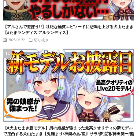
【アルさんで遊ぼう!!】壮絶な極貧エピソードに悲鳴を上げる犬山たまき
【#たまランディス アルランディス】
2025.06.22
切り抜き
【#犬山たまき新モデル】男の娘感が強まった最高クオリティの新モデル
で逆凸する犬山たまき【兎鞠まり/神楽めあ/星川サラ/夢追翔/神田笑一/熊