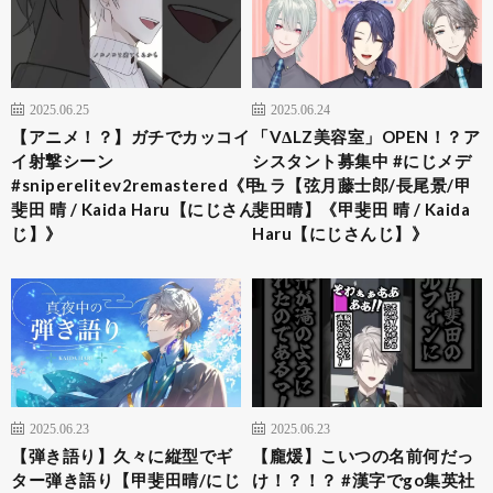
2025.06.25
2025.06.24
【アニメ！？】ガチでカッコイ
「VΔLZ美容室」OPEN！？ア
イ射撃シーン
シスタント募集中 #にじメデ
#sniperelitev2remastered《甲
ュラ【弦月藤士郎/長尾景/甲
斐田 晴 / Kaida Haru【にじさん
斐田晴】《甲斐田 晴 / Kaida
じ】》
Haru【にじさんじ】》
2025.06.23
2025.06.23
【弾き語り】久々に縦型でギ
【龐煖】こいつの名前何だっ
ター弾き語り【甲斐田晴/にじ
け！？！？ #漢字でgo集英社