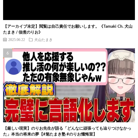
【アーカイブ未定】閲覧は自己責任でお願いします。《Tamaki Ch. 犬山
たまき / 佃煮のりお》
2025.06.22
犬山たまき
【厳しい現実】のりお先生が語る「どんなに頑張っても辿りつけなかっ
た」本当の将来の夢【#魁たまき塾 #のりお懺悔室】