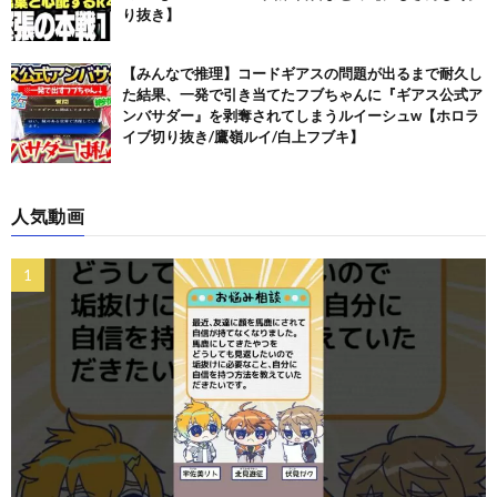
り抜き】
【みんなで推理】コードギアスの問題が出るまで耐久し
た結果、一発で引き当てたフブちゃんに『ギアス公式ア
ンバサダー』を剥奪されてしまうルイーシュw【ホロラ
イブ切り抜き/鷹嶺ルイ/白上フブキ】
人気動画