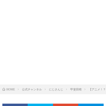
公式チャンネル
にじさんじ
甲斐田晴
【アニメ！？】ガ
HOME