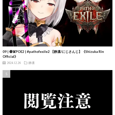
09 | 🔴☠️POE2 | #pathofexile2 【静凛/にじさんじ】《Shizuka Rin
Official》
2024.12.26
静凛