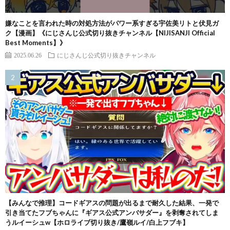
嫌なことを言われた時の対処方法がパワー系すぎる宇佐美リトと伏見ガ
ク【漫画】《にじさんじ公式切り抜きチャンネル【NIJISANJI Official
Best Moments】》
2025.06.26
にじさんじ公式切り抜きチャンネル
【みんなで推理】コードギアスの問題が出るまで耐久した結果、一発で
引き当てたフブちゃんに『ギアス公式アンバサダー』を剥奪されてしま
うルイーシュw【ホロライブ切り抜き/鷹嶺ルイ/白上フブキ】