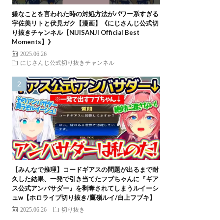
嫌なことを言われた時の対処方法がパワー系すぎる
宇佐美リトと伏見ガク【漫画】《にじさんじ公式切
り抜きチャンネル【NIJISANJI Official Best
Moments】》
2025.06.26
にじさんじ公式切り抜きチャンネル
【みんなで推理】コードギアスの問題が出るまで耐
久した結果、一発で引き当てたフブちゃんに『ギア
ス公式アンバサダー』を剥奪されてしまうルイーシ
ュw【ホロライブ切り抜き/鷹嶺ルイ/白上フブキ】
2025.06.26
切り抜き