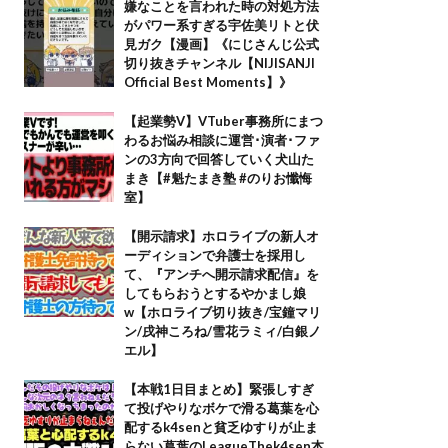
嫌なことを言われた時の対処方法
がパワー系すぎる宇佐美リトと伏
見ガク【漫画】《にじさんじ公式
切り抜きチャンネル【NIJISANJI
Official Best Moments】》
【起業勢V】VTuber事務所にまつ
わるお悩み相談に運営･演者･ファ
ンの3方向で回答していく犬山た
まき【#魁たまき塾 #のりお懺悔
室】
【開示請求】ホロライブの新人オ
ーディションで弁護士を採用し
て、『アンチへ開示請求配信』を
してもらおうとするやかまし娘
w【ホロライブ切り抜き/宝鐘マリ
ン/戌神ころね/雪花ラミィ/白銀ノ
エル】
【本戦1日目まとめ】緊張しすぎ
て投げやりなボケで滑る葛葉を心
配するk4senと貧乏ゆすりが止ま
らない葛葉のLeagueThek4sen本