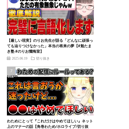
【厳しい現実】のりお先生が語る「どんなに頑張っ
ても辿りつけなかった」本当の将来の夢【#魁たま
き塾 #のりお懺悔室】
2025.06.19
切り抜き
わためにとって『これだけはやめてほしい』ネット
上のマナーの話【角巻わため/ホロライブ/切り抜