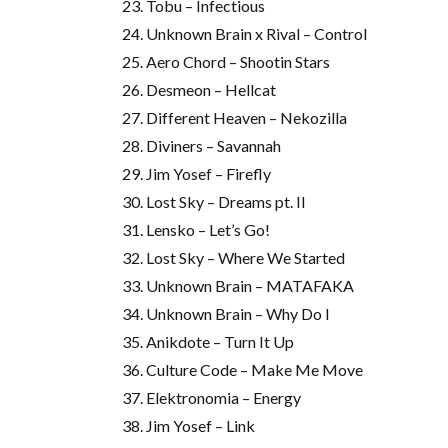
23. Tobu – Infectious
24. Unknown Brain x Rival – Control
25. Aero Chord – Shootin Stars
26. Desmeon – Hellcat
27. Different Heaven – Nekozilla
28. Diviners – Savannah
29. Jim Yosef – Firefly
30. Lost Sky – Dreams pt. II
31. Lensko – Let’s Go!
32. Lost Sky – Where We Started
33. Unknown Brain – MATAFAKA
34. Unknown Brain – Why Do I
35. Anikdote – Turn It Up
36. Culture Code – Make Me Move
37. Elektronomia – Energy
38. Jim Yosef – Link