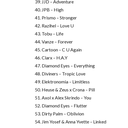
39. JJD – Adventure
40. JPB – High
41. Prismo – Stronger
42. Razihel – Love U
43. Tobu – Life
44. Vanze – Forever
45. Cartoon – C U Again
46. Clarx – H.A.Y
47. Diamond Eyes – Everything
48. Diviners – Tropic Love
49. Elektronomia – Limitless
50. Heuse & Zeus x Crona – Pill
51. Axol x Alex Skrindo – You
52. Diamond Eyes – Flutter
53. Dirty Palm – Oblivion
54. Jim Yosef & Anna Yvette – Linked