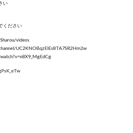
さい
でください
arou/videos
hannel/UC2KNOBqzElEs8TA7SR2Hm2w
om/watch?v=n8X9_MgEdCg
XgPsK_eTw