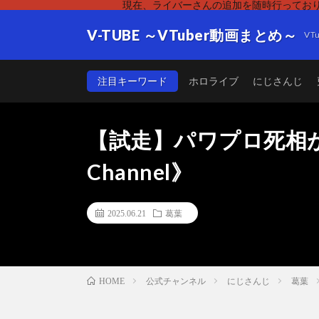
現在、ライバーさんの追加を随時行っており
V-TUBE ～VTuber動画まとめ～
V
注目キーワード
ホロライブ
にじさんじ
【試走】パワプロ死相が
Channel》
2025.06.21
葛葉
公式チャンネル
にじさんじ
葛葉
HOME