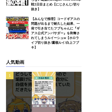
戦1日目まとめ【にじさんじ/切り
抜き】
【みんなで推理】コードギアスの
問題が出るまで耐久した結果、一
発で引き当てたフブちゃんに『ギ
アス公式アンバサダー』を剥奪さ
れてしまうルイーシュw【ホロラ
イブ切り抜き/鷹嶺ルイ/白上フブ
キ】
人気動画