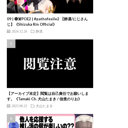
09 | 🔴☠️POE2 | #pathofexile2 【静凛/にじさん
じ】《Shizuka Rin Official》
2024.12.26
静凛
【アーカイブ未定】閲覧は自己責任でお願いしま
す。《Tamaki Ch. 犬山たまき / 佃煮のりお》
2025.06.22
犬山たまき