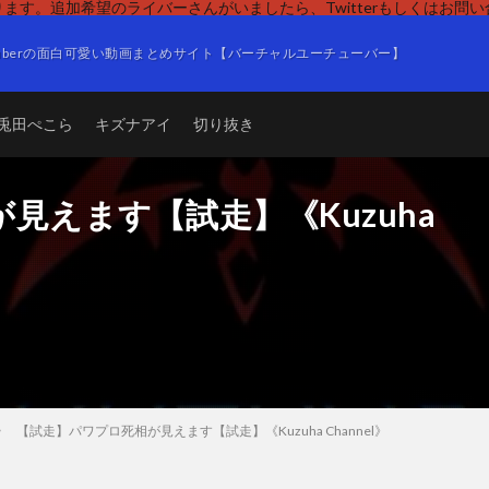
ます。追加希望のライバーさんがいましたら、Twitterもしくはお問
Tuberの面白可愛い動画まとめサイト【バーチャルユーチューバー】
兎田ぺこら
キズナアイ
切り抜き
見えます【試走】《Kuzuha
【試走】パワプロ死相が見えます【試走】《Kuzuha Channel》