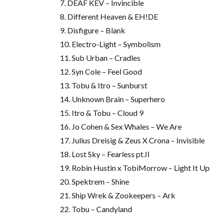
7. DEAF KEV – Invincible
8. Different Heaven & EH!DE
9. Disfigure – Blank
10. Electro-Light – Symbolism
11. Sub Urban – Cradles
12. Syn Cole – Feel Good
13. Tobu & Itro – Sunburst
14. Unknown Brain – Superhero
15. Itro & Tobu – Cloud 9
16. Jo Cohen & Sex Whales – We Are
17. Julius Dreisig & Zeus X Crona – Invisible
18. Lost Sky – Fearless pt.II
19. Robin Hustin x TobiMorrow – Light It Up
20. Spektrem – Shine
21. Ship Wrek & Zookeepers – Ark
22. Tobu – Candyland