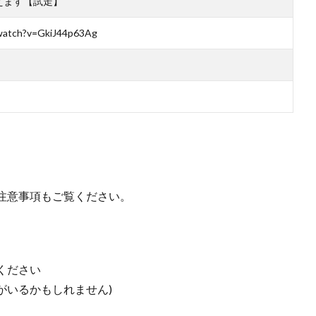
えます【試走】
watch?v=GkiJ44p63Ag
注意事項もご覧ください。
ください
がいるかもしれません)