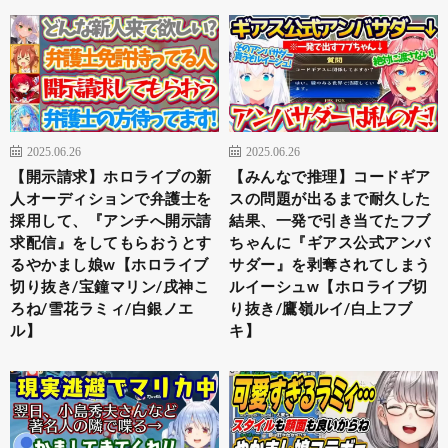
2025.06.26
2025.06.26
【開示請求】ホロライブの新
【みんなで推理】コードギア
人オーディションで弁護士を
スの問題が出るまで耐久した
採用して、『アンチへ開示請
結果、一発で引き当てたフブ
求配信』をしてもらおうとす
ちゃんに『ギアス公式アンバ
るやかまし娘w【ホロライブ
サダー』を剥奪されてしまう
切り抜き/宝鐘マリン/戌神こ
ルイーシュw【ホロライブ切
ろね/雪花ラミィ/白銀ノエ
り抜き/鷹嶺ルイ/白上フブ
ル】
キ】