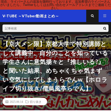
現在、ライバーさんの追加を随時行っております。追加希望のライバーさん
がいましたら、Twitterもしくはお問い合わせメールアドレスまでご連絡くだ
さい。
V-TUBE ～VTuber動画まとめ～
【京大メン限】京都大学で特別講師と
して講義中、自分のことを知っている
学生さんに意気揚々と『推しいる?』
と聞いた結果、めちゃくちゃ気まず
い空気にしてしまうらでんw【ホロラ
イブ切り抜き/儒烏風亭らでん】
2025.06.14
切り抜き