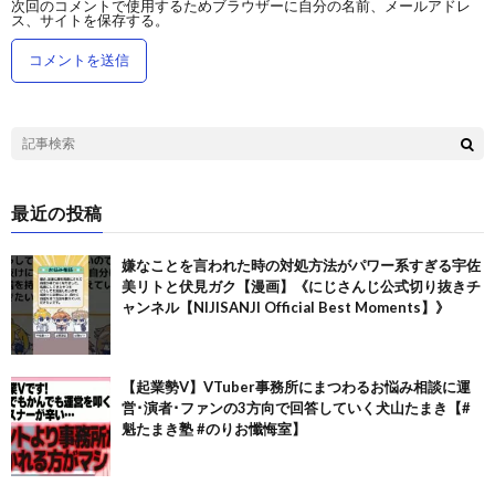
次回のコメントで使用するためブラウザーに自分の名前、メールアドレ
ス、サイトを保存する。
最近の投稿
嫌なことを言われた時の対処方法がパワー系すぎる宇佐
美リトと伏見ガク【漫画】《にじさんじ公式切り抜きチ
ャンネル【NIJISANJI Official Best Moments】》
【起業勢V】VTuber事務所にまつわるお悩み相談に運
営･演者･ファンの3方向で回答していく犬山たまき【#
魁たまき塾 #のりお懺悔室】