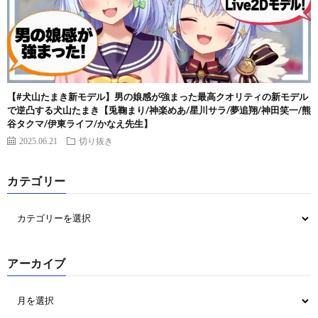
【#犬山たまき新モデル】男の娘感が強まった最高クオリティの新モデル
で逆凸する犬山たまき【兎鞠まり/神楽めあ/星川サラ/夢追翔/神田笑一/熊
谷タクマ/伊東ライフ/かなえ先生】
2025.06.21
切り抜き
カテゴリー
アーカイブ