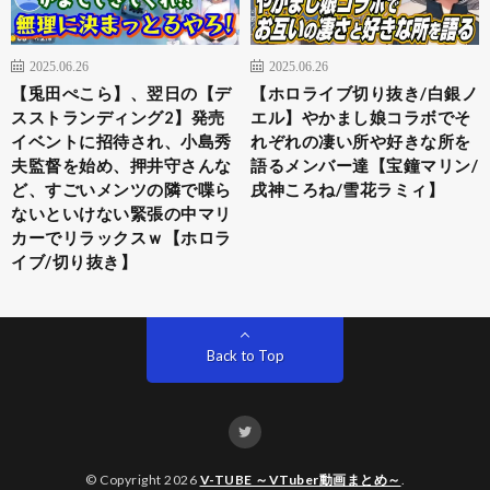
2025.06.26
2025.06.26
【兎田ぺこら】、翌日の【デ
【ホロライブ切り抜き/白銀ノ
スストランディング2】発売
エル】やかまし娘コラボでそ
イベントに招待され、小島秀
れぞれの凄い所や好きな所を
夫監督を始め、押井守さんな
語るメンバー達【宝鐘マリン/
ど、すごいメンツの隣で喋ら
戌神ころね/雪花ラミィ】
ないといけない緊張の中マリ
カーでリラックスｗ【ホロラ
イブ/切り抜き】
Back to Top
© Copyright 2026
V-TUBE ～VTuber動画まとめ～
.