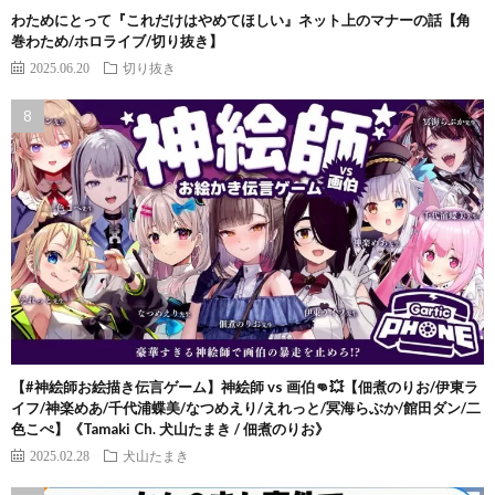
わためにとって『これだけはやめてほしい』ネット上のマナーの話【角
巻わため/ホロライブ/切り抜き】
2025.06.20
切り抜き
【#神絵師お絵描き伝言ゲーム】神絵師 vs 画伯👊💥【佃煮のりお/伊東ラ
イフ/神楽めあ/千代浦蝶美/なつめえり/えれっと/冥海らぶか/館田ダン/二
色こぺ】《Tamaki Ch. 犬山たまき / 佃煮のりお》
2025.02.28
犬山たまき