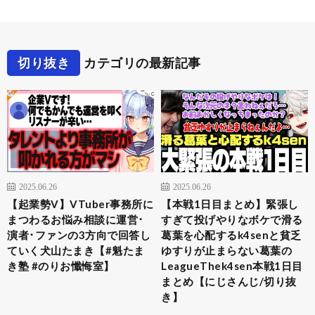
切り抜き
カテゴリの最新記事
2025.06.26
2025.06.26
【起業勢V】VTuber事務所に
【本戦1日目まとめ】緊張し
まつわるお悩み相談に運営･
すぎて投げやりなボケで滑る
演者･ファンの3方向で回答し
葛葉を心配するk4senと貧乏
ていく犬山たまき【#魁たま
ゆすりが止まらない葛葉の
き塾 #のりお懺悔室】
LeagueThek4sen本戦1日目
まとめ【にじさんじ/切り抜
き】