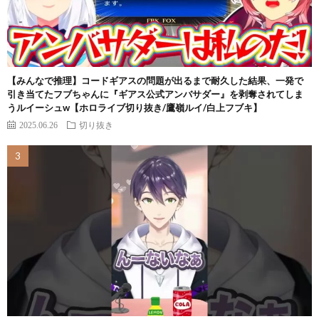
【みんなで推理】コードギアスの問題が出るまで耐久した結果、一発で
引き当てたフブちゃんに『ギアス公式アンバサダー』を剥奪されてしま
うルイーシュw【ホロライブ切り抜き/鷹嶺ルイ/白上フブキ】
2025.06.26
切り抜き