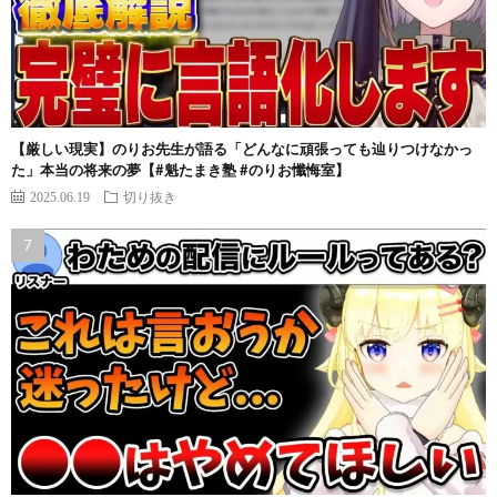
【厳しい現実】のりお先生が語る「どんなに頑張っても辿りつけなかっ
た」本当の将来の夢【#魁たまき塾 #のりお懺悔室】
2025.06.19
切り抜き