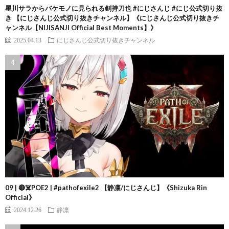
星川サラからバケモノに見られる剣持刀也 #にじさんじ #にじ公式切り抜
き 【にじさんじ公式切り抜きチャンネル】《にじさんじ公式切り抜きチ
ャンネル【NIJISANJI Official Best Moments】》
2025.04.13
にじさんじ公式切り抜きチャンネル
09 | 🔴☠️POE2 | #pathofexile2 【静凛/にじさんじ】《Shizuka Rin
Official》
2024.12.26
静凛