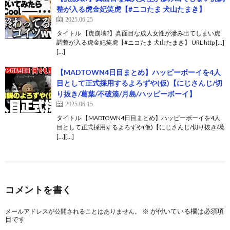
整が入る虎金妃笑虎【#ニコたま 犬山たまき】
2025.06.25
タイトル 【虎崩壊?】真面目な成人女性が滲み出てしまい虎
調整が入る虎金妃笑虎【#ニコたま 犬山たまき】 URL http […]
[…]
【MADTOWN4日目まとめ】ハッピーボーイを4人
目として正式採用するよろずや(仮)【にじさんじ/切
り抜き/葛葉/不破湊/月島/ハッピーボーイ】
2025.06.15
タイトル 【MADTOWN4日目まとめ】ハッピーボーイを4人
目として正式採用するよろずや(仮)【にじさんじ/切り抜き/葛
[…][…]
コメントを書く
※
が付いている欄は必須項
メールアドレスが公開されることはありません。
目です