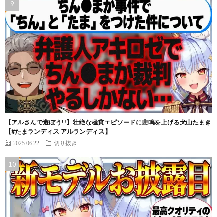
【アルさんで遊ぼう!!】壮絶な極貧エピソードに悲鳴を上げる犬山たまき
【#たまランディス アルランディス】
2025.06.22
切り抜き