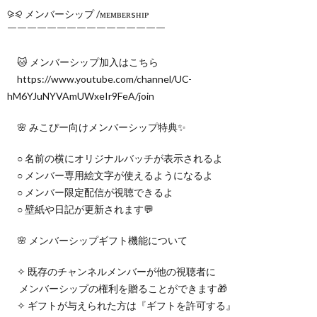
⪩⪨ メンバーシップ /ᴍᴇᴍʙᴇʀsʜɪᴘ
￣￣￣￣￣￣￣￣￣￣￣￣￣￣￣￣
🐱 メンバーシップ加入はこちら
https://www.youtube.com/channel/UC-
hM6YJuNYVAmUWxeIr9FeA/join
🌸 みこぴー向けメンバーシップ特典✨
○ 名前の横にオリジナルバッチが表示されるよ
○ メンバー専用絵文字が使えるようになるよ
○ メンバー限定配信が視聴できるよ
○ 壁紙や日記が更新されます💬
🌸 メンバーシップギフト機能について
✧ 既存のチャンネルメンバーが他の視聴者に
メンバーシップの権利を贈ることができます🎁
✧ ギフトが与えられた方は『ギフトを許可する』