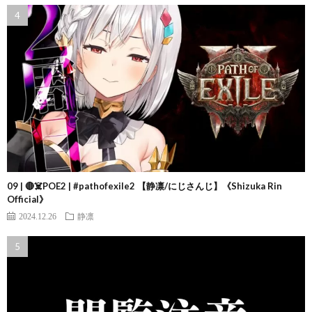
09 | 🔴☠️POE2 | #pathofexile2 【静凛/にじさんじ】《Shizuka Rin
Official》
2024.12.26
静凛