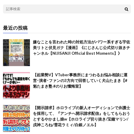
最近の投稿
嫌なことを言われた時の対処方法がパワー系すぎる宇佐
美リトと伏見ガク【漫画】《にじさんじ公式切り抜きチ
ャンネル【NIJISANJI Official Best Moments】》
【起業勢V】VTuber事務所にまつわるお悩み相談に運
営･演者･ファンの3方向で回答していく犬山たまき【#
魁たまき塾 #のりお懺悔室】
【開示請求】ホロライブの新人オーディションで弁護士
を採用して、『アンチへ開示請求配信』をしてもらおう
とするやかまし娘w【ホロライブ切り抜き/宝鐘マリン/
戌神ころね/雪花ラミィ/白銀ノエル】