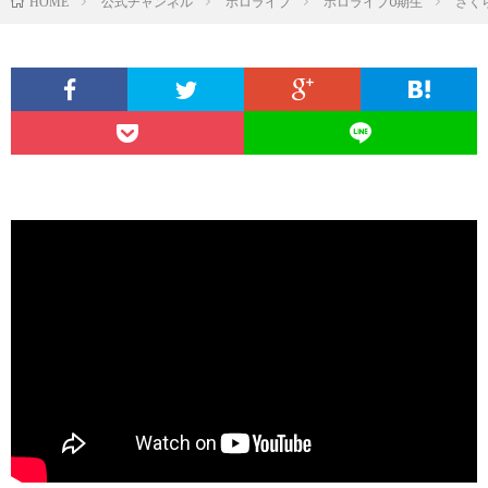
公式チャンネル
ホロライブ
ホロライブ0期生
さく
HOME