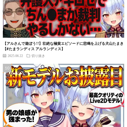
【アルさんで遊ぼう!!】壮絶な極貧エピソードに悲鳴を上げる犬山たまき
【#たまランディス アルランディス】
2025.06.22
切り抜き