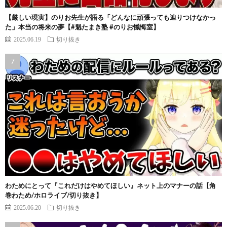
【厳しい現実】のりお先生が語る「どんなに頑張っても辿りつけなかっ
た」本当の将来の夢【#魁たまき塾 #のりお懺悔室】
2025.06.19
切り抜き
わためにとって『これだけはやめてほしい』ネット上のマナーの話【角
巻わため/ホロライブ/切り抜き】
2025.06.20
切り抜き