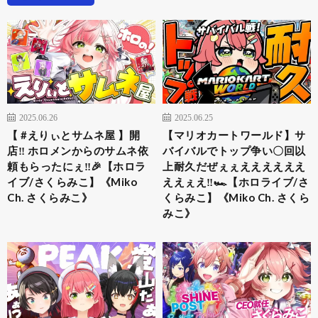
2025.06.26
2025.06.25
【 #えりぃとサムネ屋 】開
【マリオカートワールド】サ
店‼ ホロメンからのサムネ依
バイバルでトップ争い〇回以
頼もらったにぇ‼🎉【ホロラ
上耐久だぜぇぇええええええ
イブ/さくらみこ】《Miko
ええぇえ‼🏎【ホロライブ/さ
Ch. さくらみこ》
くらみこ】《Miko Ch. さくら
みこ》