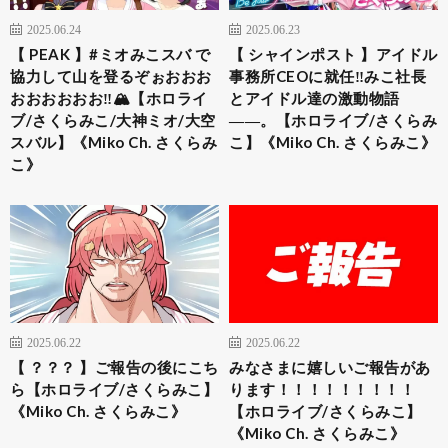
2025.06.24
2025.06.23
【 PEAK 】#ミオみこスバ で
【 シャインポスト 】アイドル
協力して山を登るぞぉおおお
事務所CEOに就任‼みこ社長
おおおおおお‼🏔【ホロライ
とアイドル達の激動物語
ブ/さくらみこ/大神ミオ/大空
――。【ホロライブ/さくらみ
スバル】《Miko Ch. さくらみ
こ】《Miko Ch. さくらみこ》
こ》
2025.06.22
2025.06.22
【 ？？？ 】ご報告の後にこち
みなさまに嬉しいご報告があ
ら【ホロライブ/さくらみこ】
ります！！！！！！！！！
《Miko Ch. さくらみこ》
【ホロライブ/さくらみこ】
《Miko Ch. さくらみこ》