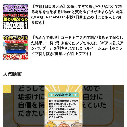
【本戦1日目まとめ】緊張しすぎて投げやりなボケで滑
る葛葉を心配するk4senと貧乏ゆすりが止まらない葛葉
のLeagueThek4sen本戦1日目まとめ【にじさんじ/切
り抜き】
【みんなで推理】コードギアスの問題が出るまで耐久し
た結果、一発で引き当てたフブちゃんに『ギアス公式ア
ンバサダー』を剥奪されてしまうルイーシュw【ホロラ
イブ切り抜き/鷹嶺ルイ/白上フブキ】
人気動画