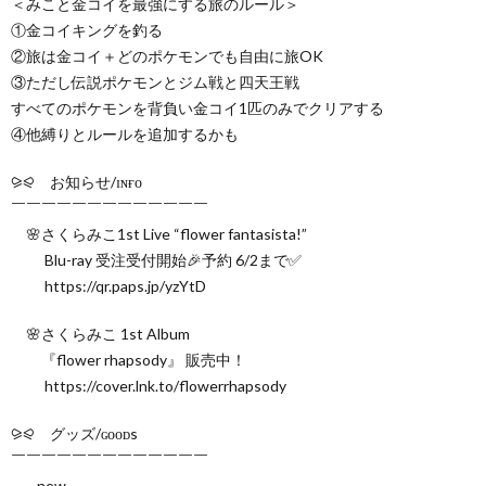
＜みこと金コイを最強にする旅のルール＞
①金コイキングを釣る
②旅は金コイ＋どのポケモンでも自由に旅OK
③ただし伝説ポケモンとジム戦と四天王戦
すべてのポケモンを背負い金コイ1匹のみでクリアする
④他縛りとルールを追加するかも
⪩⪨ お知らせ/ɪɴғᴏ
￣￣￣￣￣￣￣￣￣￣￣￣￣
🌸さくらみこ1st Live “flower fantasista!”
Blu-ray 受注受付開始🎉予約 6/2まで✅
https://qr.paps.jp/yzYtD
🌸さくらみこ 1st Album
『flower rhapsody』 販売中！
https://cover.lnk.to/flowerrhapsody
⪩⪨ グッズ/ɢᴏᴏᴅs
￣￣￣￣￣￣￣￣￣￣￣￣￣
⸜ new ⸝