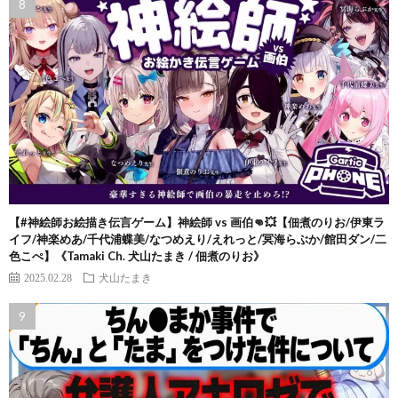
【#神絵師お絵描き伝言ゲーム】神絵師 vs 画伯👊💥【佃煮のりお/伊東ラ
イフ/神楽めあ/千代浦蝶美/なつめえり/えれっと/冥海らぶか/館田ダン/二
色こぺ】《Tamaki Ch. 犬山たまき / 佃煮のりお》
2025.02.28
犬山たまき