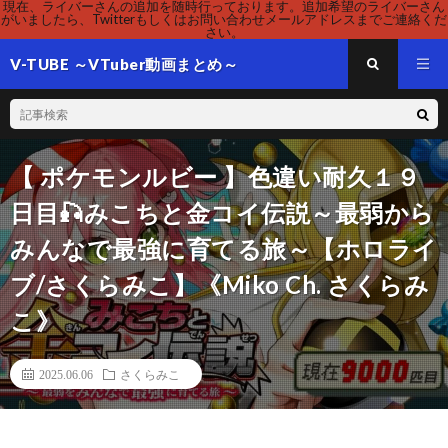
現在、ライバーさんの追加を随時行っております。追加希望のライバーさん
がいましたら、Twitterもしくはお問い合わせメールアドレスまでご連絡くだ
さい。
V-TUBE ～VTuber動画まとめ～
【 ポケモンルビー 】色違い耐久１９
日目🎣みこちと金コイ伝説～最弱から
みんなで最強に育てる旅～【ホロライ
ブ/さくらみこ】《Miko Ch. さくらみ
こ》
2025.06.06
さくらみこ