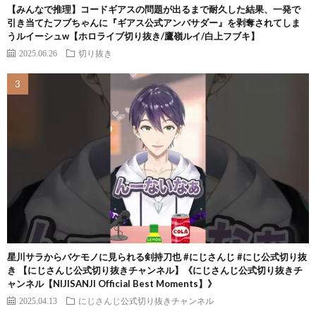
【みんなで推理】コードギアスの問題が出るまで耐久した結果、一発で
引き当てたフブちゃんに『ギアス公式アンバサダー』を剥奪されてしま
うルイーシュw【ホロライブ切り抜き/鷹嶺ルイ/白上フブキ】
2025.06.26
切り抜き
星川サラからバケモノに見られる剣持刀也 #にじさんじ #にじ公式切り抜
き 【にじさんじ公式切り抜きチャンネル】《にじさんじ公式切り抜きチ
ャンネル【NIJISANJI Official Best Moments】》
2025.04.13
にじさんじ公式切り抜きチャンネル