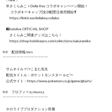
🌸さくらみこ × Della Key コラボキャンペーン開始！
コラボキーキャップ[全2種]受注発売開始❣
https://linktr.ee/dellakey.collabo
🛍hololive OFFICIAL SHOP
さくらみこ関連グッズはこちら！
https://shop.hololivepro.com/collections/sakuramiko
⪩⪨ 配信情報/ɪɴғᴏ
￣￣￣￣￣￣￣￣￣￣￣￣￣
サムネイル ୨♡୧こるた先生
配信タイトル：ポケットモンスター ルビー
公式サイト：https://www.pokemon.co.jp/game/gba/rs/
⪩⪨ プロフィール/ᴘʀᴏғɪʟᴇ
￣￣￣￣￣￣￣￣￣￣￣￣￣
ホロライブプロダクション所属