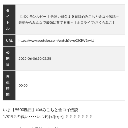
タ
イ
【 ポケモンルビー 】色違い耐久１９日目🎣みこちと金コイ伝説～
ト
最弱からみんなで最強に育てる旅～【ホロライブ/さくらみこ】
ル
URL
https://www.youtube.com/watch?v=u050lW9xyiU
公
開
2025-06-06 20:05:58
日
再
生
00:00
時
間
いま【9500匹目】🎣#みこちと金コイ伝説
1/8192 の戦い････いつ釣れるかな？？？？？？？