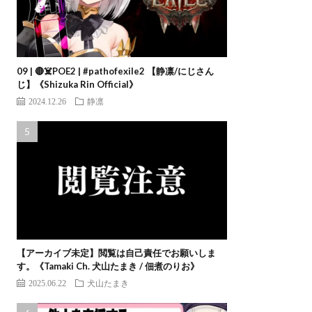
09 | 🔴☠️POE2 | #pathofexile2 【静凛/にじさん
じ】《Shizuka Rin Official》
2024.12.26
静凛
【アーカイブ未定】閲覧は自己責任でお願いしま
す。《Tamaki Ch. 犬山たまき / 佃煮のりお》
2025.06.22
犬山たまき