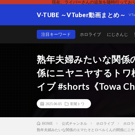
現在、ライバーさんの追加を随時行っており
V-TUBE ～VTuber動画まとめ～
V
注目キーワード
ホロライブ
にじさんじ
熟年夫婦みたいな関係
係にニヤニヤするトワ様 #
イブ #shorts《Towa 
2025.06.05
常闇トワ
公式チャンネル
ホロライブ
ホロラ
HOME
熟年夫婦みたいな関係のエマたそとロベルくんの関係にニヤニヤするトワ様