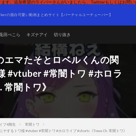
ます。追加希望のライバーさんがいましたら、Twitterもしくはお問
Tuberの面白可愛い動画まとめサイト【バーチャルユーチューバー】
兎田ぺこら
キズナアイ
切り抜き
のエマたそとロベルくんの関
vtuber #常闇トワ #ホロラ
Ch. 常闇トワ》
イブ4期生
常闇トワ
 #vtuber #常闇トワ #ホロライブ #shorts《Towa Ch. 常闇トワ》