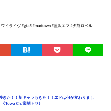
トワイライヴ #gta5 #madtown #藍沢エマ #夕刻ロベル
6】大型調整きた！！新キャラもきた！！エドは何が変わりまし
owa Ch. 常闇トワ》