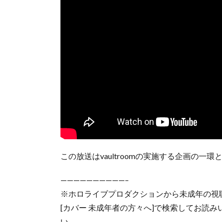
この放送はvaultroomの実施する企画の一
——————————–
※ホロライブプロダクションから未成年の視
[カバー 未成年者の方々へ]で検索してお読
い。