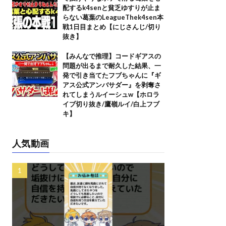
配するk4senと貧乏ゆすりが止ま
らない葛葉のLeagueThek4sen本
戦1日目まとめ【にじさんじ/切り
抜き】
【みんなで推理】コードギアスの
問題が出るまで耐久した結果、一
発で引き当てたフブちゃんに『ギ
アス公式アンバサダー』を剥奪さ
れてしまうルイーシュw【ホロラ
イブ切り抜き/鷹嶺ルイ/白上フブ
キ】
人気動画