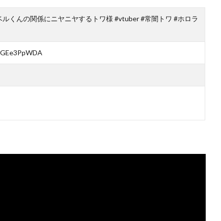
んの関係にニヤニヤするトワ様 #vtuber #常闇トワ #ホロラ
=UaGEe3PpWDA