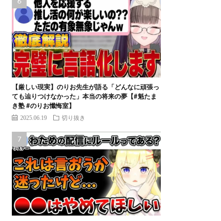
【厳しい現実】のりお先生が語る「どんなに頑張っ
ても辿りつけなかった」本当の将来の夢【#魁たま
き塾 #のりお懺悔室】
2025.06.19
切り抜き