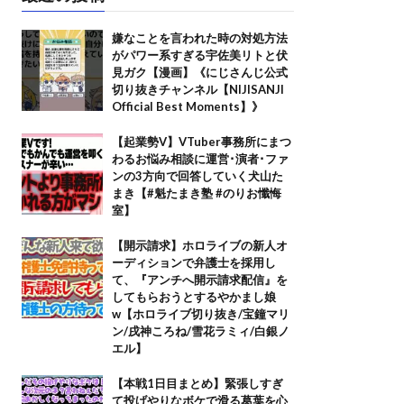
嫌なことを言われた時の対処方法
がパワー系すぎる宇佐美リトと伏
見ガク【漫画】《にじさんじ公式
切り抜きチャンネル【NIJISANJI
Official Best Moments】》
【起業勢V】VTuber事務所にまつ
わるお悩み相談に運営･演者･ファ
ンの3方向で回答していく犬山た
まき【#魁たまき塾 #のりお懺悔
室】
【開示請求】ホロライブの新人オ
ーディションで弁護士を採用し
て、『アンチへ開示請求配信』を
してもらおうとするやかまし娘
w【ホロライブ切り抜き/宝鐘マリ
ン/戌神ころね/雪花ラミィ/白銀ノ
エル】
【本戦1日目まとめ】緊張しすぎ
て投げやりなボケで滑る葛葉を心