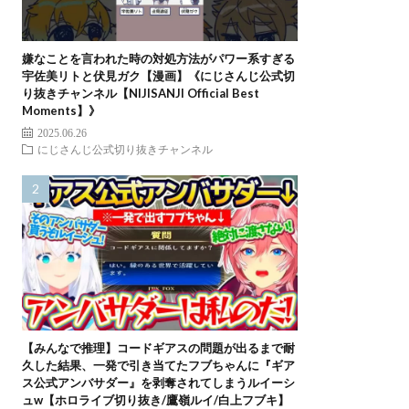
嫌なことを言われた時の対処方法がパワー系すぎる
宇佐美リトと伏見ガク【漫画】《にじさんじ公式切
り抜きチャンネル【NIJISANJI Official Best
Moments】》
2025.06.26
にじさんじ公式切り抜きチャンネル
【みんなで推理】コードギアスの問題が出るまで耐
久した結果、一発で引き当てたフブちゃんに『ギア
ス公式アンバサダー』を剥奪されてしまうルイーシ
ュw【ホロライブ切り抜き/鷹嶺ルイ/白上フブキ】