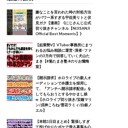
嫌なことを言われた時の対処方法
がパワー系すぎる宇佐美リトと伏
見ガク【漫画】《にじさんじ公式
切り抜きチャンネル【NIJISANJI
Official Best Moments】》
【起業勢V】VTuber事務所にまつ
わるお悩み相談に運営･演者･ファ
ンの3方向で回答していく犬山た
まき【#魁たまき塾 #のりお懺悔
室】
【開示請求】ホロライブの新人オ
ーディションで弁護士を採用し
て、『アンチへ開示請求配信』を
してもらおうとするやかまし娘
w【ホロライブ切り抜き/宝鐘マリ
ン/戌神ころね/雪花ラミィ/白銀ノ
エル】
【本戦1日目まとめ】緊張しすぎ
て投げやりなボケで滑る葛葉を心