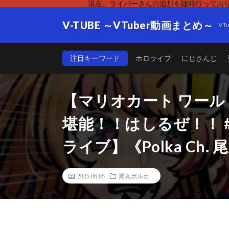
現在、ライバーさんの追加を随時行っており
V-TUBE ～VTuber動画まとめ～
V
注目キーワード
ホロライブ
にじさんじ
【マリオカート ワールド
堪能！！はしるぜ！！ 
ライブ】《Polka Ch.
2025.06.05
尾丸ポルカ