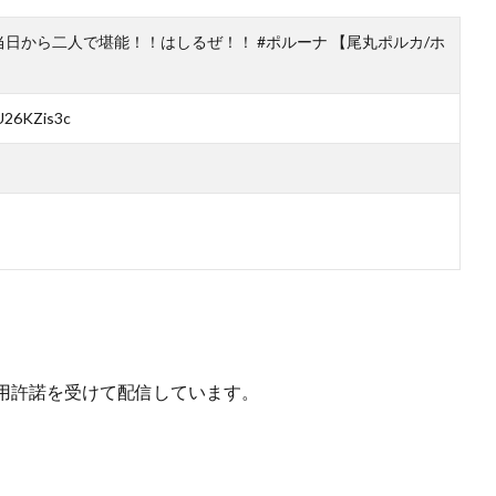
を当日から二人で堪能！！はしるぜ！！ #ポルーナ 【尾丸ポルカ/ホ
U26KZis3c
用許諾を受けて配信しています。