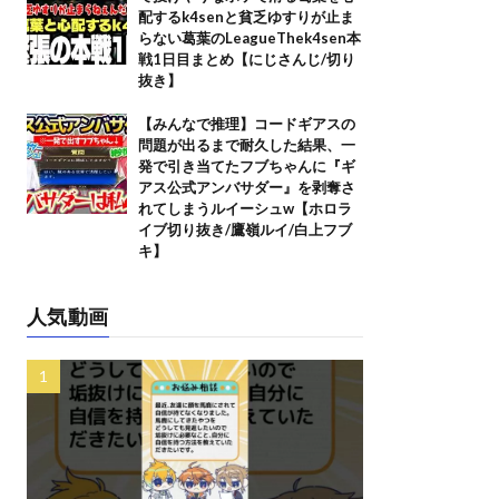
配するk4senと貧乏ゆすりが止ま
らない葛葉のLeagueThek4sen本
戦1日目まとめ【にじさんじ/切り
抜き】
【みんなで推理】コードギアスの
問題が出るまで耐久した結果、一
発で引き当てたフブちゃんに『ギ
アス公式アンバサダー』を剥奪さ
れてしまうルイーシュw【ホロラ
イブ切り抜き/鷹嶺ルイ/白上フブ
キ】
人気動画