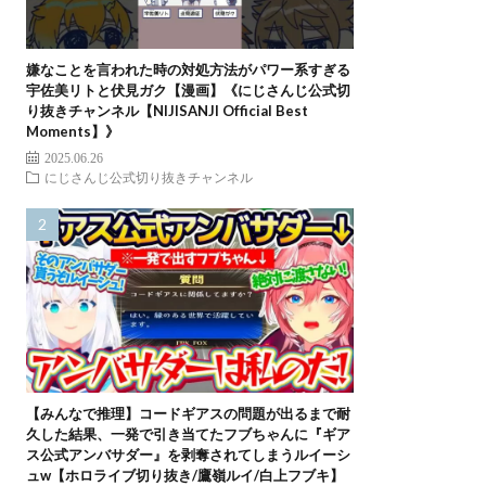
嫌なことを言われた時の対処方法がパワー系すぎる
宇佐美リトと伏見ガク【漫画】《にじさんじ公式切
り抜きチャンネル【NIJISANJI Official Best
Moments】》
2025.06.26
にじさんじ公式切り抜きチャンネル
【みんなで推理】コードギアスの問題が出るまで耐
久した結果、一発で引き当てたフブちゃんに『ギア
ス公式アンバサダー』を剥奪されてしまうルイーシ
ュw【ホロライブ切り抜き/鷹嶺ルイ/白上フブキ】