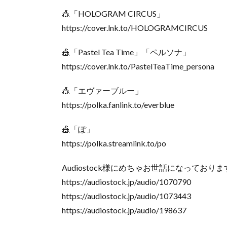
🎪「HOLOGRAM CIRCUS」
https://cover.lnk.to/HOLOGRAMCIRCUS
🎪「Pastel Tea Time」「ペルソナ」
https://cover.lnk.to/PastelTeaTime_persona
🎪「エヴァーブルー」
https://polka.fanlink.to/everblue
🎪「ぽ」
https://polka.streamlink.to/po
Audiostock様にめちゃお世話になっておりま
https://audiostock.jp/audio/1070790
https://audiostock.jp/audio/1073443
https://audiostock.jp/audio/198637