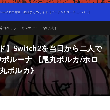
ます。追加希望のライバーさんがいましたら、Twitterもしくはお問
Tuberの面白可愛い動画まとめサイト【バーチャルユーチューバー】
兎田ぺこら
キズナアイ
切り抜き
】Switch2を当日から二人で
#ポルーナ 【尾丸ポルカ/ホロ
 尾丸ポルカ》