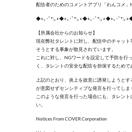
配信者のためのコメントアプリ「わんコメ」https:/
◆+｡･ﾟ*:｡+◆+｡･ﾟ*:｡+◆+｡･ﾟ*:｡+◆+｡･ﾟ*:｡+
【所属会社からのお知らせ】
現在弊社タレントに対し、配信中のチャット
そうとする事象が散見されています。
これに対し、NGワードを設定して予防を行
く、タレントの安全な配信を担保するためで
上記のとおり、炎上を故意に誘発しようとす
が意図せずセンシティブな発言を行ってしま
このような発言を行った場合にも、タレント
い。
Notices From COVER Corporation