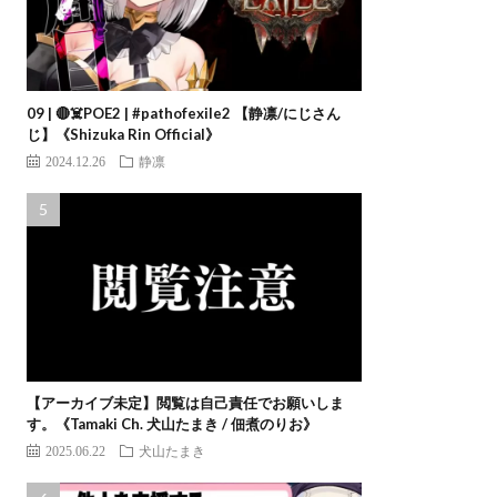
09 | 🔴☠️POE2 | #pathofexile2 【静凛/にじさん
じ】《Shizuka Rin Official》
2024.12.26
静凛
【アーカイブ未定】閲覧は自己責任でお願いしま
す。《Tamaki Ch. 犬山たまき / 佃煮のりお》
2025.06.22
犬山たまき