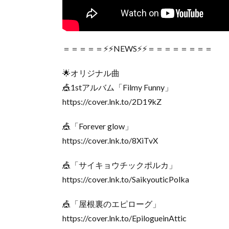
＝＝＝＝＝⚡⚡NEWS⚡⚡＝＝＝＝＝＝＝＝
🌟オリジナル曲
🎪1stアルバム「Filmy Funny」
https://cover.lnk.to/2D19kZ
🎪「Forever glow」
https://cover.lnk.to/8XiTvX
🎪「サイキョウチックポルカ」
https://cover.lnk.to/SaikyouticPolka
🎪「屋根裏のエピローグ」
https://cover.lnk.to/EpilogueinAttic