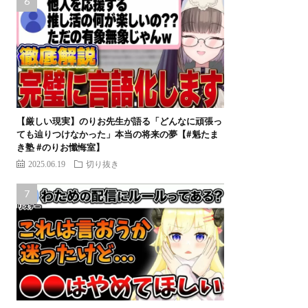
【厳しい現実】のりお先生が語る「どんなに頑張っ
ても辿りつけなかった」本当の将来の夢【#魁たま
き塾 #のりお懺悔室】
2025.06.19
切り抜き