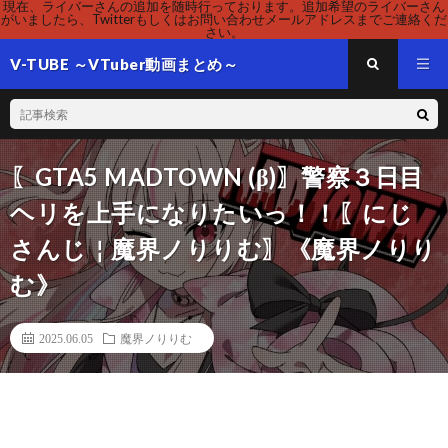
現在、ライバーさんの追加を随時行っております。追加希望のライバーさん
がいましたら、Twitterもしくはお問い合わせメールアドレスまでご連絡くだ
さい。
V-TUBE ～VTuber動画まとめ～
〖​​GTA5 MADTOWN (β)〗警察３日目
ヘリを上手になりたいっ！！〖にじ
さんじ￤魔界ノりりむ〗《魔界ノりり
む》
2025.06.05
魔界ノりりむ