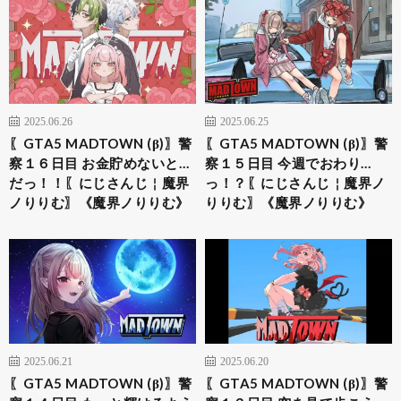
2025.06.26
2025.06.25
〖​​GTA5 MADTOWN (β)〗警
〖​​GTA5 MADTOWN (β)〗警
察１６日目 お金貯めないと…
察１５日目 今週でおわり…
だっ！！〖にじさんじ￤魔界
っ！？〖にじさんじ￤魔界ノ
ノりりむ〗《魔界ノりりむ》
りりむ〗《魔界ノりりむ》
2025.06.21
2025.06.20
〖​​GTA5 MADTOWN (β)〗警
〖​​GTA5 MADTOWN (β)〗警