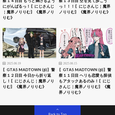
察１４日目 もっと輝けるよう
察１３日目 空を見て歩こう
にがんばるっ！〖にじさんじ
っ！！！〖にじさんじ￤魔界
￤魔界ノりりむ〗《魔界ノり
ノりりむ〗《魔界ノりりむ》
りむ》
2025.06.19
2025.06.15
〖​​GTA5 MADTOWN (β)〗警
〖​​GTA5 MADTOWN (β)〗警
察１２日目 今日から折り返
察１１日目 ヘリも恋愛も探偵
し！〖にじさんじ￤魔界ノり
もアタックあるのみ！〖にじ
りむ〗《魔界ノりりむ》
さんじ￤魔界ノりりむ〗《魔
界ノりりむ》
Back to Top