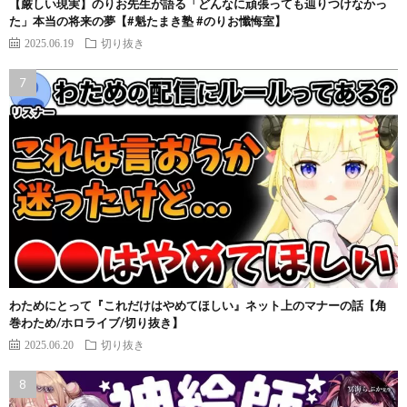
【厳しい現実】のりお先生が語る「どんなに頑張っても辿りつけなかっ
た」本当の将来の夢【#魁たまき塾 #のりお懺悔室】
2025.06.19
切り抜き
わためにとって『これだけはやめてほしい』ネット上のマナーの話【角
巻わため/ホロライブ/切り抜き】
2025.06.20
切り抜き