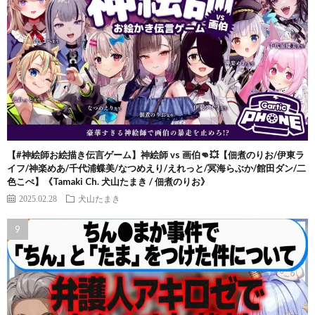
【#神絵師お絵描き伝言ゲーム】神絵師 vs 画伯👊💥【佃煮のりお/伊東ラ
イフ/神楽めあ/千代浦蝶美/なつめえり/えれっと/冥海らぶか/館田ダン/二
色こぺ】《Tamaki Ch. 犬山たまき / 佃煮のりお》
2025.02.28
犬山たまき