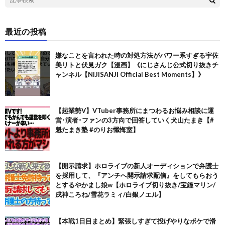
最近の投稿
嫌なことを言われた時の対処方法がパワー系すぎる宇佐
美リトと伏見ガク【漫画】《にじさんじ公式切り抜きチ
ャンネル【NIJISANJI Official Best Moments】》
【起業勢V】VTuber事務所にまつわるお悩み相談に運
営･演者･ファンの3方向で回答していく犬山たまき【#
魁たまき塾 #のりお懺悔室】
【開示請求】ホロライブの新人オーディションで弁護士
を採用して、『アンチへ開示請求配信』をしてもらおう
とするやかまし娘w【ホロライブ切り抜き/宝鐘マリン/
戌神ころね/雪花ラミィ/白銀ノエル】
【本戦1日目まとめ】緊張しすぎて投げやりなボケで滑