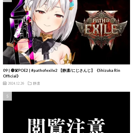
09 | 🔴☠️POE2 | #pathofexile2 【静凛/にじさんじ】《Shizuka Rin
Official》
2024.12.26
静凛