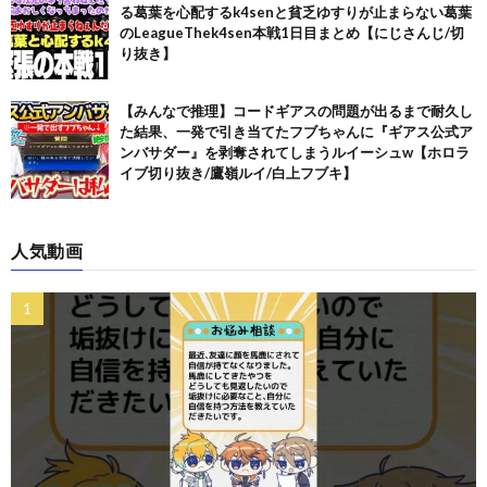
る葛葉を心配するk4senと貧乏ゆすりが止まらない葛葉
のLeagueThek4sen本戦1日目まとめ【にじさんじ/切
り抜き】
【みんなで推理】コードギアスの問題が出るまで耐久し
た結果、一発で引き当てたフブちゃんに『ギアス公式ア
ンバサダー』を剥奪されてしまうルイーシュw【ホロラ
イブ切り抜き/鷹嶺ルイ/白上フブキ】
人気動画