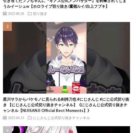
引き当てたフブちゃんに『ギアス公式アンバサダー』を剥奪されてしま
うルイーシュw【ホロライブ切り抜き/鷹嶺ルイ/白上フブキ】
2025.06.26
切り抜き
星川サラからバケモノに見られる剣持刀也 #にじさんじ #にじ公式切り抜
き 【にじさんじ公式切り抜きチャンネル】《にじさんじ公式切り抜きチ
ャンネル【NIJISANJI Official Best Moments】》
2025.04.13
にじさんじ公式切り抜きチャンネル