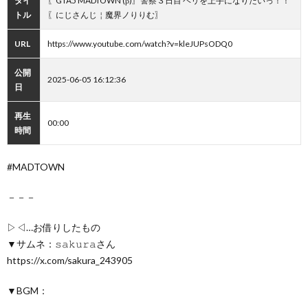
タイ
〖​​GTA5 MADTOWN (β)〗警察３日目 ヘリを上手になりたいっ！！
トル
〖にじさんじ￤魔界ノりりむ〗
URL
https://www.youtube.com/watch?v=kleJUPsODQ0
公開
2025-06-05 16:12:36
日
再生
00:00
時間
#MADTOWN
－－－
▷◁…お借りしたもの
▼サムネ：𝚜𝚊𝚔𝚞𝚛𝚊さん
https://x.com/sakura_243905
▼BGM：