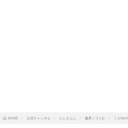
公式チャンネル
にじさんじ
魔界ノりりむ
〖​​G
HOME