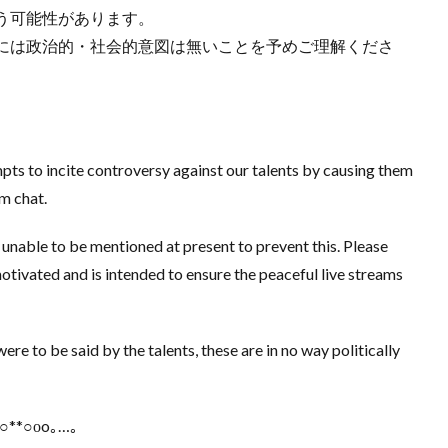
う可能性があります。
には政治的・社会的意図は無いことを予めご理解くださ
s to incite controversy against our talents by causing them
am chat.
ms unable to be mentioned at present to prevent this. Please
motivated and is intended to ensure the peaceful live streams
re to be said by the talents, these are in no way politically
○**○оo｡…｡