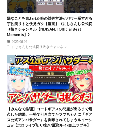
嫌なことを言われた時の対処方法がパワー系すぎる
宇佐美リトと伏見ガク【漫画】《にじさんじ公式切
り抜きチャンネル【NIJISANJI Official Best
Moments】》
2025.06.26
にじさんじ公式切り抜きチャンネル
【みんなで推理】コードギアスの問題が出るまで耐
久した結果、一発で引き当てたフブちゃんに『ギア
ス公式アンバサダー』を剥奪されてしまうルイーシ
ュw【ホロライブ切り抜き/鷹嶺ルイ/白上フブキ】