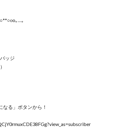
○**○оo｡…｡
るバッジ
加）
になる」ボタンから！
QCjY0rmuxCDE38FGg?view_as=subscriber