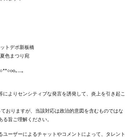
 ネットデポ新板橋
 夏色まつり宛
○**○оo｡…｡
等によりセンシティブな発言を誘発して、炎上を引き起こ
っておりますが、当該対応は政治的意図を含むものではな
ある旨ご理解ください。
るユーザーによるチャットやコメントによって、タレント