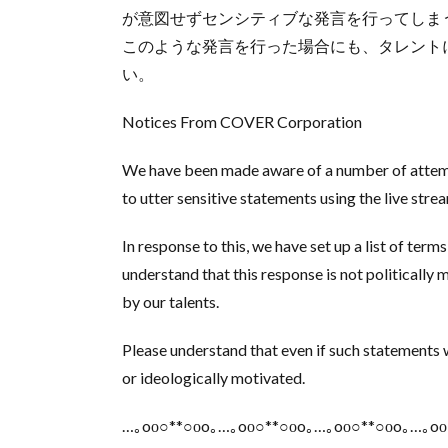
が意図せずセンシティブな発言を行ってしま
このような発言を行った場合にも、タレント
い。
Notices From COVER Corporation
We have been made aware of a number of attempt
to utter sensitive statements using the live stre
In response to this, we have set up a list of ter
understand that this response is not politically 
by our talents.
Please understand that even if such statements we
or ideologically motivated.
…｡oо○**○оo｡…｡oо○**○оo｡…｡oо○**○оo｡…｡oо