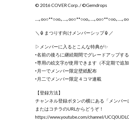
© 2016 COVER Corp. / ©Gemdrops
…｡oо○**○оo｡…｡oо○**○оo｡…｡oо○**○оo｡…｡oо
＼🏮まつりす向けメンバーシップ🏮／
▷メンバーに入るとこんな特典が✨
‣名前の後ろに継続期間でグレードアップす
‣専用の絵文字が使用できます（不定期で追
‣月一でメンバー限定壁紙配布
‣月二でメンバー限定４コマ連載
【登録方法】
チャンネル登録ボタンの横にある「メンバー
またはコチラのURLからどうぞ！
https://www.youtube.com/channel/UCQ0UDL