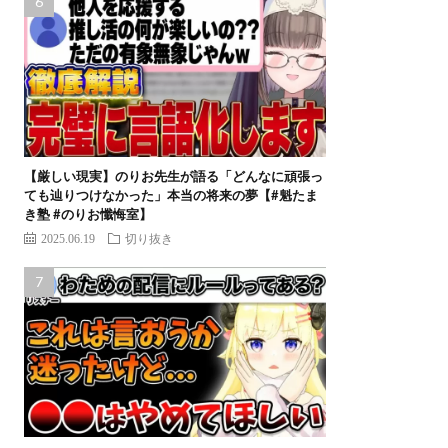
【厳しい現実】のりお先生が語る「どんなに頑張っ
ても辿りつけなかった」本当の将来の夢【#魁たま
き塾 #のりお懺悔室】
2025.06.19
切り抜き