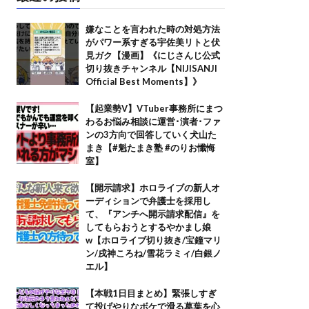
嫌なことを言われた時の対処方法
がパワー系すぎる宇佐美リトと伏
見ガク【漫画】《にじさんじ公式
切り抜きチャンネル【NIJISANJI
Official Best Moments】》
【起業勢V】VTuber事務所にまつ
わるお悩み相談に運営･演者･ファ
ンの3方向で回答していく犬山た
まき【#魁たまき塾 #のりお懺悔
室】
【開示請求】ホロライブの新人オ
ーディションで弁護士を採用し
て、『アンチへ開示請求配信』を
してもらおうとするやかまし娘
w【ホロライブ切り抜き/宝鐘マリ
ン/戌神ころね/雪花ラミィ/白銀ノ
エル】
【本戦1日目まとめ】緊張しすぎ
て投げやりなボケで滑る葛葉を心