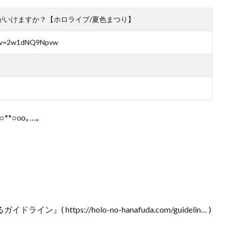
がいけますか？【ホロライブ/夏色まつり】
h?v=2w1dNQ9Npvw
○**○оo｡…｡
 https://holo-no-hanafuda.com/guidelin… )