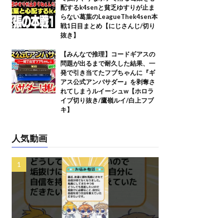
配するk4senと貧乏ゆすりが止ま
らない葛葉のLeagueThek4sen本
戦1日目まとめ【にじさんじ/切り
抜き】
【みんなで推理】コードギアスの
問題が出るまで耐久した結果、一
発で引き当てたフブちゃんに『ギ
アス公式アンバサダー』を剥奪さ
れてしまうルイーシュw【ホロラ
イブ切り抜き/鷹嶺ルイ/白上フブ
キ】
人気動画