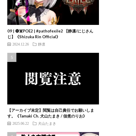
09 | 🔴☠️POE2 | #pathofexile2 【静凛/にじさん
じ】《Shizuka Rin Official》
2024.12.26
静凛
【アーカイブ未定】閲覧は自己責任でお願いしま
す。《Tamaki Ch. 犬山たまき / 佃煮のりお》
2025.06.22
犬山たまき