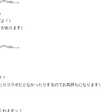
○**○оo｡…｡
i
だよ！）
とがあります）
○**○оo｡…｡
す！
たりコラボだとなかったりするのでお気持ちになります）
くれますッ！