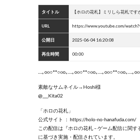
タイトル
【ホロの花札】ミリしら花札です
URL
https://www.youtube.com/watc
公開日
2025-06-04 16:20:08
再生時間
00:00
…｡oо○**○оo｡…｡oо○**○оo｡…｡oо○**○оo｡…｡oо
素敵なサムネイル→Hoshi様
@___Kita02
「ホロの花札」
公式サイト ： https://holo-no-hanafuda.com/
この配信は『ホロの花札 – ゲーム配信に関するガイドライン』(
に基づき実施・配信されています。