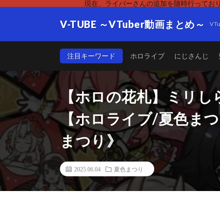
現在、ライバーさんの追加を随時行っており
V-TUBE ～VTuber動画まとめ～
V
注目キーワード
ホロライブ
にじさんじ
【ホロの花札】ミリし
【ホロライブ/夏色まつり】《
まつり》
2025.06.04
夏色まつり