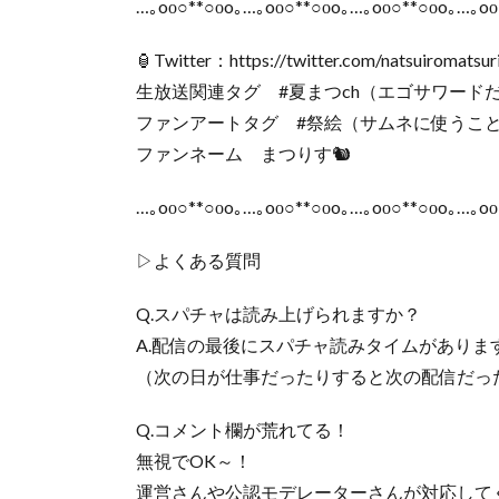
…｡oо○**○оo｡…｡oо○**○оo｡…｡oо○**○оo｡…｡oо
🏮Twitter：https://twitter.com/natsuiromatsur
生放送関連タグ #夏まつch（エゴサワード
ファンアートタグ #祭絵（サムネに使うこ
ファンネーム まつりす🐿
…｡oо○**○оo｡…｡oо○**○оo｡…｡oо○**○оo｡…｡oо
▷よくある質問
Q.スパチャは読み上げられますか？
A.配信の最後にスパチャ読みタイムがありま
（次の日が仕事だったりすると次の配信だっ
Q.コメント欄が荒れてる！
無視でOK～！
運営さんや公認モデレーターさんが対応して