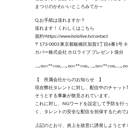
まつりのかわいいところみてか～
Q.お手紙は送れますか？
送れます！くわしくはこちら
規約‣https://www.hololive.tv/contact
〒173-0003 東京都板橋区加賀1丁目6番1号
カバー株式会社 ホロライブ プレゼント係分
…｡oо○**○оo｡…｡oо○**○оo｡…｡oо○**○оo｡…｡oо
【 所属会社からのお知らせ 】
現在弊社タレントに対し、配信中のチャット
そうとする事象が散見されています。
これに対し、NGワードを設定して予防を行
く、タレントの安全な配信を担保するためで
上記のとおり、炎上を故意に誘発しようとす