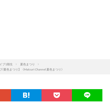
イブ1期生
夏色まつり
つり】《Matsuri Channel 夏色まつり》