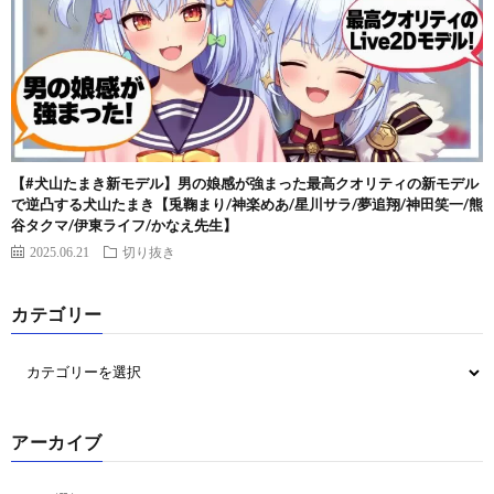
【#犬山たまき新モデル】男の娘感が強まった最高クオリティの新モデル
で逆凸する犬山たまき【兎鞠まり/神楽めあ/星川サラ/夢追翔/神田笑一/熊
谷タクマ/伊東ライフ/かなえ先生】
2025.06.21
切り抜き
カテゴリー
アーカイブ