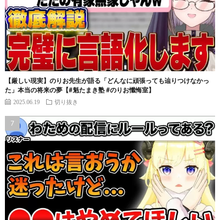
【厳しい現実】のりお先生が語る「どんなに頑張っても辿りつけなかっ
た」本当の将来の夢【#魁たまき塾 #のりお懺悔室】
2025.06.19
切り抜き