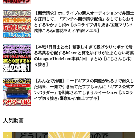
【開示請求】ホロライブの新人オーディションで弁護士
を採用して、『アンチへ開示請求配信』をしてもらおう
とするやかまし娘w【ホロライブ切り抜き/宝鐘マリン/
戌神ころね/雪花ラミィ/白銀ノエル】
【本戦1日目まとめ】緊張しすぎて投げやりなボケで滑
る葛葉を心配するk4senと貧乏ゆすりが止まらない葛葉
のLeagueThek4sen本戦1日目まとめ【にじさんじ/切
り抜き】
【みんなで推理】コードギアスの問題が出るまで耐久し
た結果、一発で引き当てたフブちゃんに『ギアス公式ア
ンバサダー』を剥奪されてしまうルイーシュw【ホロラ
イブ切り抜き/鷹嶺ルイ/白上フブキ】
人気動画