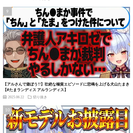
【アルさんで遊ぼう!!】壮絶な極貧エピソードに悲鳴を上げる犬山たまき
【#たまランディス アルランディス】
2025.06.22
切り抜き