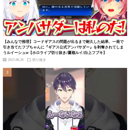
【みんなで推理】コードギアスの問題が出るまで耐久した結果、一発で
引き当てたフブちゃんに『ギアス公式アンバサダー』を剥奪されてしま
うルイーシュw【ホロライブ切り抜き/鷹嶺ルイ/白上フブキ】
2025.06.26
切り抜き