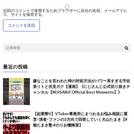
次回のコメントで使用するためブラウザーに自分の名前、メールアドレ
ス、サイトを保存する。
最近の投稿
嫌なことを言われた時の対処方法がパワー系すぎる宇佐
美リトと伏見ガク【漫画】《にじさんじ公式切り抜きチ
ャンネル【NIJISANJI Official Best Moments】》
【起業勢V】VTuber事務所にまつわるお悩み相談に運
営･演者･ファンの3方向で回答していく犬山たまき【#
魁たまき塾 #のりお懺悔室】