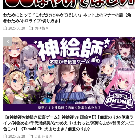
わためにとって『これだけはやめてほしい』ネット上のマナーの話【角
巻わため/ホロライブ/切り抜き】
2025.06.20
切り抜き
【#神絵師お絵描き伝言ゲーム】神絵師 vs 画伯👊💥【佃煮のりお/伊東ラ
イフ/神楽めあ/千代浦蝶美/なつめえり/えれっと/冥海らぶか/館田ダン/二
色こぺ】《Tamaki Ch. 犬山たまき / 佃煮のりお》
2025.02.28
犬山たまき