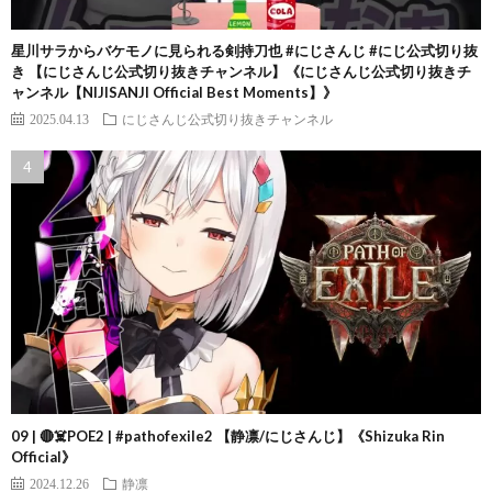
星川サラからバケモノに見られる剣持刀也 #にじさんじ #にじ公式切り抜
き 【にじさんじ公式切り抜きチャンネル】《にじさんじ公式切り抜きチ
ャンネル【NIJISANJI Official Best Moments】》
2025.04.13
にじさんじ公式切り抜きチャンネル
09 | 🔴☠️POE2 | #pathofexile2 【静凛/にじさんじ】《Shizuka Rin
Official》
2024.12.26
静凛