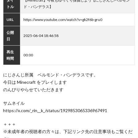
タイ
【Minecraft】今夜もゆっくり採掘しよう【にじさんじ/ベルモン
トル
ド・バンデラス】
URL
https://www.youtube.com/watch?v=gk2f6b-gru0
公開
2025-06-04 18:46:58
日
再生
00:00
時間
にじさんじ所属 ベルモンド・バンデラスです。
今日は Minecraft をプレイします
のんびりやらせていただきます
サムネイル
https://x.com/_rin__k_/status/1929853065336967491
＋＋＋
※未成年者の視聴者の方々は、下記リンク先の注意事項もご覧くだ