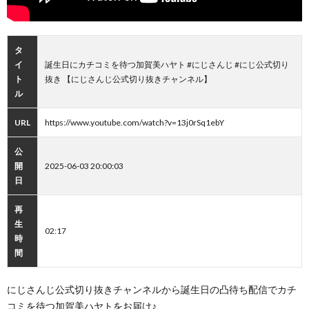
タ
イ
誕生日にカチコミを待つ加賀美ハヤト #にじさんじ #にじ公式切り
ト
抜き 【にじさんじ公式切り抜きチャンネル】
ル
URL
https://www.youtube.com/watch?v=13j0rSq1ebY
公
開
2025-06-03 20:00:03
日
再
生
02:17
時
間
にじさんじ公式切り抜きチャンネルから誕生日の凸待ち配信でカチ
コミを待つ加賀美ハヤトをお届け♪