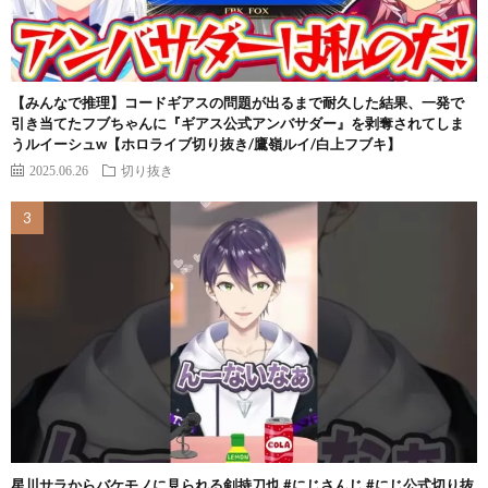
【みんなで推理】コードギアスの問題が出るまで耐久した結果、一発で
引き当てたフブちゃんに『ギアス公式アンバサダー』を剥奪されてしま
うルイーシュw【ホロライブ切り抜き/鷹嶺ルイ/白上フブキ】
2025.06.26
切り抜き
星川サラからバケモノに見られる剣持刀也 #にじさんじ #にじ公式切り抜