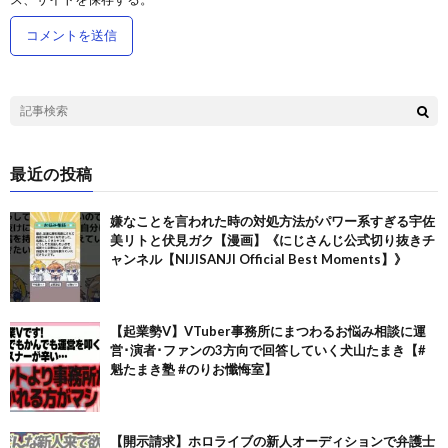
最近の投稿
嫌なことを言われた時の対処方法がパワー系すぎる宇佐
美リトと伏見ガク【漫画】《にじさんじ公式切り抜きチ
ャンネル【NIJISANJI Official Best Moments】》
【起業勢V】VTuber事務所にまつわるお悩み相談に運
営･演者･ファンの3方向で回答していく犬山たまき【#
魁たまき塾 #のりお懺悔室】
【開示請求】ホロライブの新人オーディションで弁護士