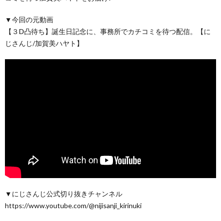
▼今回の元動画
【３Ⅾ凸待ち】誕生日記念に、事務所でカチコミを待つ配信。【に
じさんじ/加賀美ハヤト】
▼にじさんじ公式切り抜きチャンネル
https://www.youtube.com/@nijisanji_kirinuki