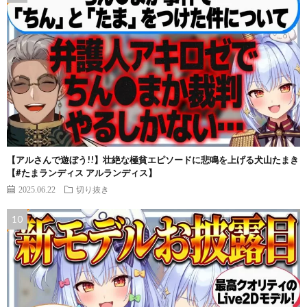
【アルさんで遊ぼう!!】壮絶な極貧エピソードに悲鳴を上げる犬山たまき
【#たまランディス アルランディス】
2025.06.22
切り抜き