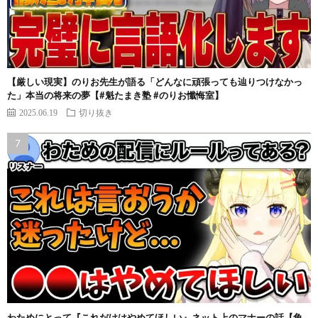
【厳しい現実】のりお先生が語る「どんなに頑張っても辿りつけなかっ
た」本当の将来の夢【#魁たまき塾 #のりお懺悔室】
2025.06.19
切り抜き
わためにとって『これだけはやめてほしい』ネット上のマナーの話【角