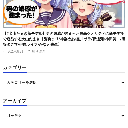
【#犬山たまき新モデル】男の娘感が強まった最高クオリティの新モデル
で逆凸する犬山たまき【兎鞠まり/神楽めあ/星川サラ/夢追翔/神田笑一/熊
谷タクマ/伊東ライフ/かなえ先生】
2025.06.21
切り抜き
カテゴリー
アーカイブ