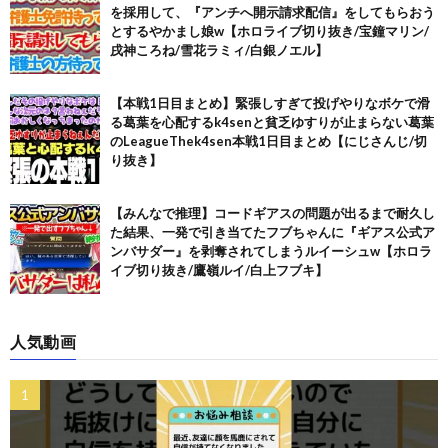
を採用して、『アンチへ開示請求配信』をしてもらおう
とするやかまし娘w【ホロライブ切り抜き/宝鐘マリン/
戌神ころね/雪花ラミィ/白銀ノエル】
【本戦1日目まとめ】緊張しすぎて投げやりなボケで滑
る葛葉を心配するk4senと貧乏ゆすりが止まらない葛葉
のLeagueThek4sen本戦1日目まとめ【にじさんじ/切
り抜き】
【みんなで推理】コードギアスの問題が出るまで耐久し
た結果、一発で引き当てたフブちゃんに『ギアス公式ア
ンバサダー』を剥奪されてしまうルイーシュw【ホロラ
イブ切り抜き/鷹嶺ルイ/白上フブキ】
人気動画