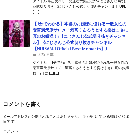
タイトル 早乙女ベリーの座右の銘とは!? #にじさんじ #にじ
公式切り抜き 【にじさんじ公式切り抜きチャンネル】 URL
[…][…]
【1分でわかる】本当のお嬢様に憧れる一般女性の
壱百満天原サロメ！気高くあろうとする姿はまさに
真のお嬢様！?【にじさんじ公式切り抜きチャンネ
ル】《にじさんじ公式切り抜きチャンネル
【NIJISANJI Official Best Moments】》
2025.02.08
タイトル 【1分でわかる】本当のお嬢様に憧れる一般女性の
壱百満天原サロメ！気高くあろうとする姿はまさに真のお嬢
様！?【に […][…]
コメントを書く
※
が付いている欄は必須項
メールアドレスが公開されることはありません。
目です
コメント