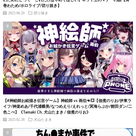
巻わため/ホロライブ/切り抜き】
2025.06.20
切り抜き
【#神絵師お絵描き伝言ゲーム】神絵師 vs 画伯👊💥【佃煮のりお/伊東ラ
イフ/神楽めあ/千代浦蝶美/なつめえり/えれっと/冥海らぶか/館田ダン/二
色こぺ】《Tamaki Ch. 犬山たまき / 佃煮のりお》
2025.02.28
犬山たまき