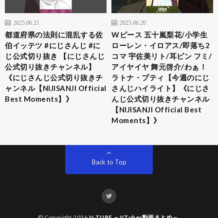
2025.06.21
2025.06.20
都道府県の法則に混乱する佐
Wピース 五十嵐梨花/小学生
伯イッテツ #にじさんじ #に
ローレン・イロアス/即落ち2
じ公式切り抜き 【にじさんじ
コマ 宇佐美リト/耳ピン フミ/
公式切り抜きチャンネル】
アイヤイヤ 舞元啓介/わぁ！
《にじさんじ公式切り抜きチ
ラトナ・プティ【今週のにじ
ャンネル【NIJISANJI Official
さんじハイライト】《にじさ
Best Moments】》
んじ公式切り抜きチャンネル
【NIJISANJI Official Best
Moments】》
Back to Top
© Copyright 2026
V-TUBE ～VTuber動画まとめ～
.