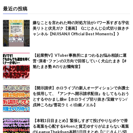
最近の投稿
嫌なことを言われた時の対処方法がパワー系すぎる宇佐
美リトと伏見ガク【漫画】《にじさんじ公式切り抜きチ
ャンネル【NIJISANJI Official Best Moments】》
【起業勢V】VTuber事務所にまつわるお悩み相談に運
営･演者･ファンの3方向で回答していく犬山たまき【#
魁たまき塾 #のりお懺悔室】
【開示請求】ホロライブの新人オーディションで弁護士
を採用して、『アンチへ開示請求配信』をしてもらおう
とするやかまし娘w【ホロライブ切り抜き/宝鐘マリン/
戌神ころね/雪花ラミィ/白銀ノエル】
【本戦1日目まとめ】緊張しすぎて投げやりなボケで滑
る葛葉を心配するk4senと貧乏ゆすりが止まらない葛葉
のLeagueThek4sen本戦1日目まとめ【にじさんじ/切