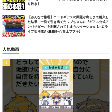
り抜き】
【みんなで推理】コードギアスの問題が出るまで耐久し
た結果、一発で引き当てたフブちゃんに『ギアス公式ア
ンバサダー』を剥奪されてしまうルイーシュw【ホロラ
イブ切り抜き/鷹嶺ルイ/白上フブキ】
人気動画