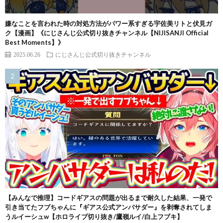
嫌なことを言われた時の対処方法がパワー系すぎる宇佐美リトと伏見ガ
ク【漫画】《にじさんじ公式切り抜きチャンネル【NIJISANJI Official
Best Moments】》
2025.06.26
にじさんじ公式切り抜きチャンネル
【みんなで推理】コードギアスの問題が出るまで耐久した結果、一発で
引き当てたフブちゃんに『ギアス公式アンバサダー』を剥奪されてしま
うルイーシュw【ホロライブ切り抜き/鷹嶺ルイ/白上フブキ】