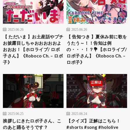
2025.06.26
2025.06.26
【 ただいま 】お土産話やプチ
【 告知つき 】夏休み前に歌を
お披露目しちゃおおおおおよ
うたう～！！告知は例
おおお！【ホロライブ/ ロボ
の・・・！？💐【ホロライブ/
子さん】《Roboco Ch. – ロボ
ロボ子さん】《Roboco Ch. –
子》
ロボ子》
2025.06.25
2025.06.24
挨拶しにきたロボ子さん、こ
【クイズ】正解はこちら！
のあと踊るそうです？
#shorts #song #hololive