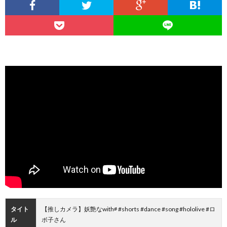
タイト
【推しカメラ】妖艶なwith∅ #shorts #dance #song #hololive #ロ
ル
ボ子さん