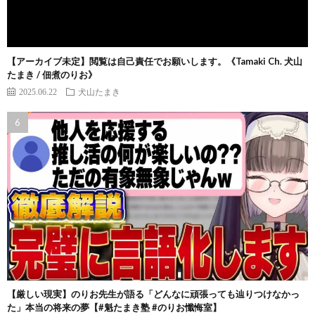
【アーカイブ未定】閲覧は自己責任でお願いします。《Tamaki Ch. 犬山
たまき / 佃煮のりお》
2025.06.22
犬山たまき
【厳しい現実】のりお先生が語る「どんなに頑張っても辿りつけなかっ
た」本当の将来の夢【#魁たまき塾 #のりお懺悔室】