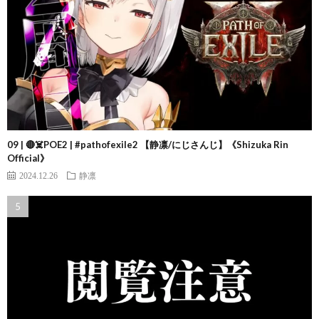
09 | 🔴☠️POE2 | #pathofexile2 【静凛/にじさんじ】《Shizuka Rin
Official》
2024.12.26
静凛