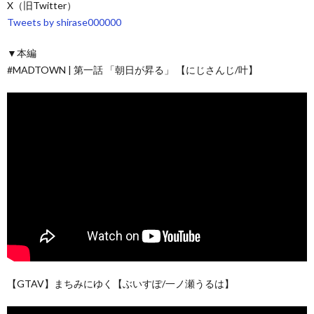
X（旧Twitter）
Tweets by shirase000000
▼本編
#MADTOWN | 第一話 「朝日が昇る」 【にじさんじ/叶】
【GTAV】まちみにゆく【ぶいすぽ/一ノ瀬うるは】