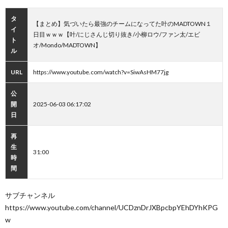
タ
【まとめ】気づいたら最強のチームになってた叶のMADTOWN１
イ
日目ｗｗｗ【叶/にじさんじ切り抜き/小柳ロウ/ファン太/エビ
ト
オ/Mondo/MADTOWN】
ル
URL
https://www.youtube.com/watch?v=SiwAsHM77jg
公
開
2025-06-03 06:17:02
日
再
生
31:00
時
間
サブチャンネル
https://www.youtube.com/channel/UCDznDrJXBpcbpYEhDYhKPG
w