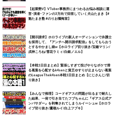
【起業勢V】VTuber事務所にまつわるお悩み相談に運
営･演者･ファンの3方向で回答していく犬山たまき【#
魁たまき塾 #のりお懺悔室】
【開示請求】ホロライブの新人オーディションで弁護士
を採用して、『アンチへ開示請求配信』をしてもらおう
とするやかまし娘w【ホロライブ切り抜き/宝鐘マリン/
戌神ころね/雪花ラミィ/白銀ノエル】
【本戦1日目まとめ】緊張しすぎて投げやりなボケで滑
る葛葉を心配するk4senと貧乏ゆすりが止まらない葛葉
のLeagueThek4sen本戦1日目まとめ【にじさんじ/切
り抜き】
【みんなで推理】コードギアスの問題が出るまで耐久し
た結果、一発で引き当てたフブちゃんに『ギアス公式ア
ンバサダー』を剥奪されてしまうルイーシュw【ホロラ
イブ切り抜き/鷹嶺ルイ/白上フブキ】