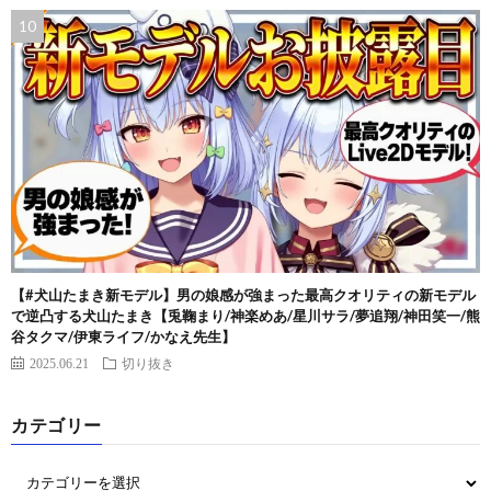
【#犬山たまき新モデル】男の娘感が強まった最高クオリティの新モデル
で逆凸する犬山たまき【兎鞠まり/神楽めあ/星川サラ/夢追翔/神田笑一/熊
谷タクマ/伊東ライフ/かなえ先生】
2025.06.21
切り抜き
カテゴリー