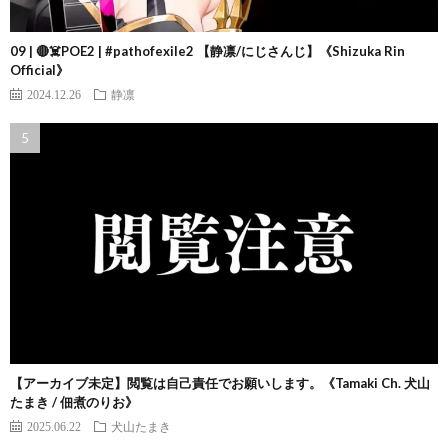
09 | 🔴☠️POE2 | #pathofexile2 【静凛/にじさんじ】《Shizuka Rin
Official》
2024.12.26
静凛
【アーカイブ未定】閲覧は自己責任でお願いします。《Tamaki Ch. 犬山
たまき / 佃煮のりお》
2025.06.22
犬山たまき