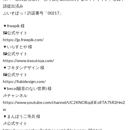
請提出済み
ぶいすぽっ！許諾番号「00217」
▼freepik 様
🖼公式サイト
https://jp.freepik.com/
▼いらすとや 様
🖼公式サイト
https://www.irasutoya.com/
▼フキダシデザイン 様
🖼公式サイト
https://fukidesign.com/
▼beco(騒音のない世界) 様
🎶チャンネル
https://www.youtube.com/channel/UC2KNOBqzElEs8TA7SR2Hm2
w
▼まんぼう二等兵 様
🎶公式サイト