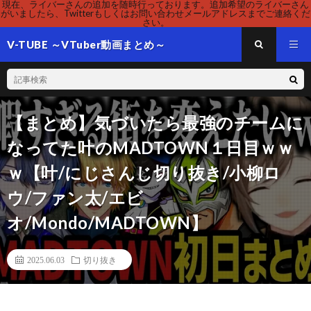
現在、ライバーさんの追加を随時行っております。追加希望のライバーさん
がいましたら、Twitterもしくはお問い合わせメールアドレスまでご連絡くだ
さい。
V-TUBE ～VTuber動画まとめ～
【まとめ】気づいたら最強のチームに
なってた叶のMADTOWN１日目ｗｗ
ｗ【叶/にじさんじ切り抜き/小柳ロ
ウ/ファン太/エビ
オ/Mondo/MADTOWN】
2025.06.03
切り抜き