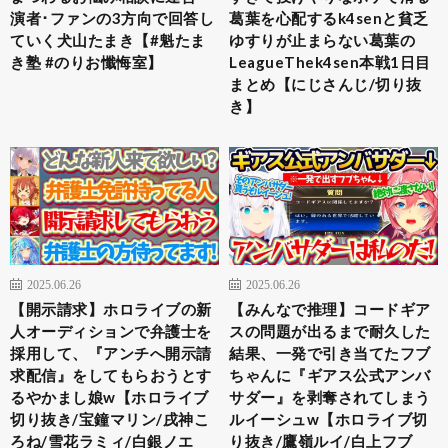
演者･ファンの3方向で回答し
葛葉を心配するk4senと貧乏
ていく犬山たまき【#魁たま
ゆすりが止まらない葛葉の
き塾 #のりお懺悔室】
LeagueThek4sen本戦1日目
まとめ【にじさんじ/切り抜
き】
2025.06.26
2025.06.26
【開示請求】ホロライブの新
【みんなで推理】コードギア
人オーディションで弁護士を
スの問題が出るまで耐久した
採用して、『アンチへ開示請
結果、一発で引き当てたフブ
求配信』をしてもらおうとす
ちゃんに『ギアス公式アンバ
るやかまし娘w【ホロライブ
サダー』を剥奪されてしまう
切り抜き/宝鐘マリン/戌神こ
ルイーシュw【ホロライブ切
ろね/雪花ラミィ/白銀ノエ
り抜き/鷹嶺ルイ/白上フブ