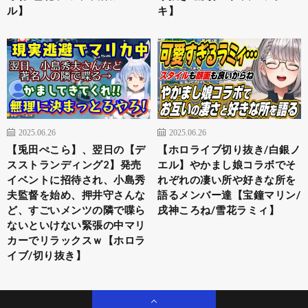
ル】
キ】
2025.06.26
2025.06.26
【兎田ぺこら】、翌日の【デ
【ホロライブ切り抜き/白銀ノ
スストランディング2】発売
エル】やかまし娘コラボでそ
イベントに招待され、小島秀
れぞれの凄い所や好きな所を
夫監督を始め、押井守さんな
語るメンバー達【宝鐘マリン/
ど、すごいメンツの隣で喋ら
戌神ころね/雪花ラミィ】
ないといけない緊張の中マリ
カーでリラックスｗ【ホロラ
イブ/切り抜き】