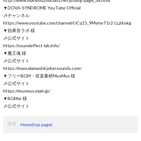
http://www.manbou2ndclass.net/p/blog-page_38.html
▼DOVA-SYNDROME YouTube Official
🎶チャンネル
https://www.youtube.com/channel/UCq15_9MvmxT1r2-LLjtkokg
▼効果音ラボ 様
🎶公式サイト
https://soundeffect-lab.info/
▼魔王魂 様
🎶公式サイト
https://maoudamashii.jokersounds.com/
▼フリーBGM・音楽素材MusMus 様
🎶公式サイト
https://musmus.main.jp/
▼BGMer 様
🎶公式サイト
Home(top page)