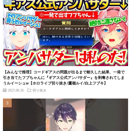
【みんなで推理】コードギアスの問題が出るまで耐久した結果、一発で
引き当てたフブちゃんに『ギアス公式アンバサダー』を剥奪されてしま
うルイーシュw【ホロライブ切り抜き/鷹嶺ルイ/白上フブキ】
2025.06.26
切り抜き