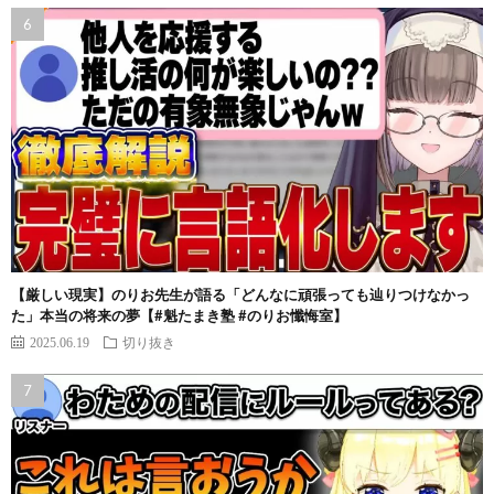
【厳しい現実】のりお先生が語る「どんなに頑張っても辿りつけなかっ
た」本当の将来の夢【#魁たまき塾 #のりお懺悔室】
2025.06.19
切り抜き