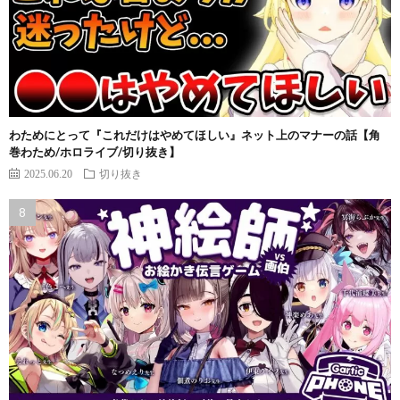
わためにとって『これだけはやめてほしい』ネット上のマナーの話【角
巻わため/ホロライブ/切り抜き】
2025.06.20
切り抜き