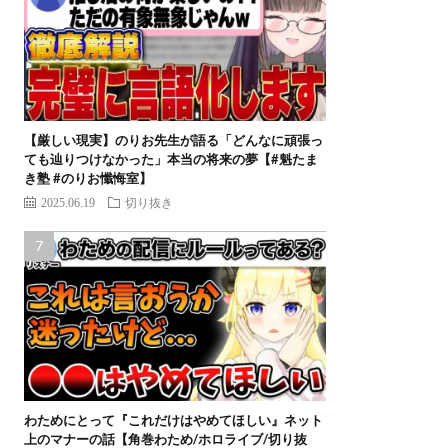
【厳しい現実】のりお先生が語る「どんなに頑張っ
ても辿りつけなかった」本当の将来の夢【#魁たま
き塾 #のりお懺悔室】
2025.06.19
切り抜き
わためにとって『これだけはやめてほしい』ネット
上のマナーの話【角巻わため/ホロライブ/切り抜