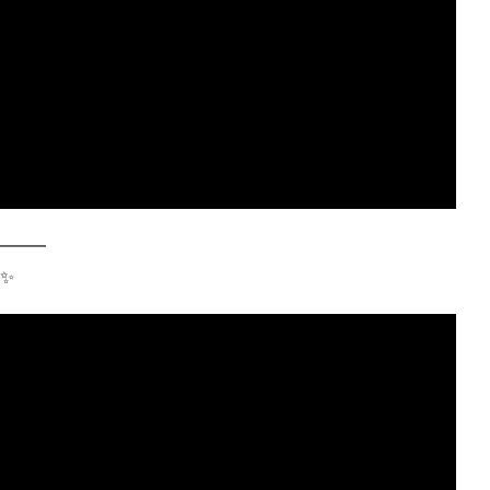
━━━
✨