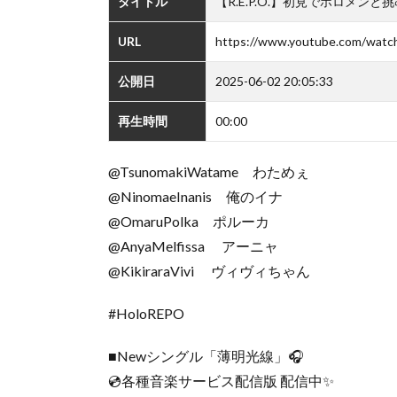
タイトル
【R.E.P.O.】初見でホロメン
URL
https://www.youtube.com/wat
公開日
2025-06-02 20:05:33
再生時間
00:00
@TsunomakiWatame わためぇ
@NinomaeInanis 俺のイナ
@OmaruPolka ポルーカ
@AnyaMelfissa アーニャ
@KikiraraVivi ヴィヴィちゃん
#HoloREPO
■Newシングル「薄明光線」🎧
💿各種音楽サービス配信版 配信中✨