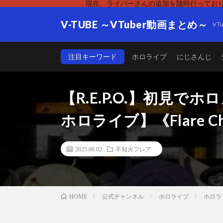
現在、ライバーさんの追加を随時行っており
V-TUBE ～VTuber動画まとめ～
V
注目キーワード
ホロライブ
にじさんじ
【R.E.P.O.】初見
ホロライブ】《Flare 
2025.06.02
不知火フレア
公式チャンネル
ホロライブ
ホロラ
HOME