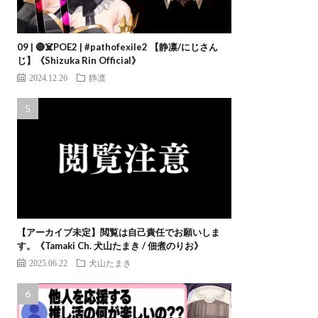
09 | 🔴☠️POE2 | #pathofexile2 【静凛/にじさん
じ】《Shizuka Rin Official》
2024.12.26
静凛
【アーカイブ未定】閲覧は自己責任でお願いしま
す。《Tamaki Ch. 犬山たまき / 佃煮のりお》
2025.06.22
犬山たまき