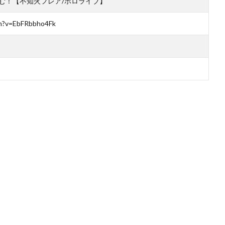
と挑む！【不知火フレア/ホロライブ】
ch?v=EbFRbbho4Fk