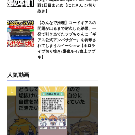
戦1日目まとめ【にじさんじ/切り
抜き】
【みんなで推理】コードギアスの
問題が出るまで耐久した結果、一
発で引き当てたフブちゃんに『ギ
アス公式アンバサダー』を剥奪さ
れてしまうルイーシュw【ホロラ
イブ切り抜き/鷹嶺ルイ/白上フブ
キ】
人気動画