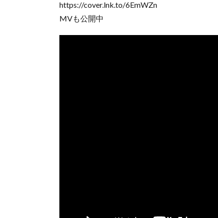
https://cover.lnk.to/6EmWZn
MVも公開中