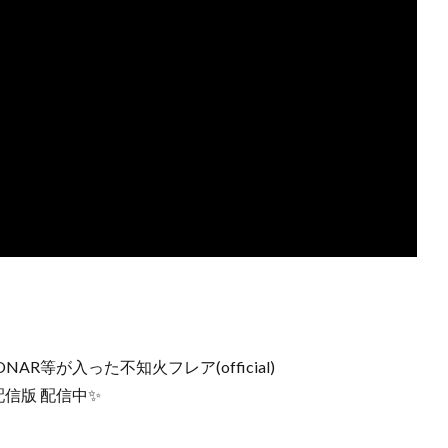
R等が入った不知火フレア(official)
配信版 配信中✨