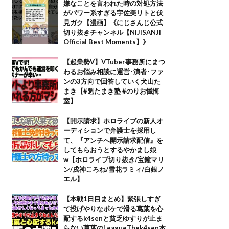
嫌なことを言われた時の対処方法
がパワー系すぎる宇佐美リトと伏
見ガク【漫画】《にじさんじ公式
切り抜きチャンネル【NIJISANJI
Official Best Moments】》
【起業勢V】VTuber事務所にまつ
わるお悩み相談に運営･演者･ファ
ンの3方向で回答していく犬山た
まき【#魁たまき塾 #のりお懺悔
室】
【開示請求】ホロライブの新人オ
ーディションで弁護士を採用し
て、『アンチへ開示請求配信』を
してもらおうとするやかまし娘
w【ホロライブ切り抜き/宝鐘マリ
ン/戌神ころね/雪花ラミィ/白銀ノ
エル】
【本戦1日目まとめ】緊張しすぎ
て投げやりなボケで滑る葛葉を心
配するk4senと貧乏ゆすりが止ま
らない葛葉のLeagueThek4sen本