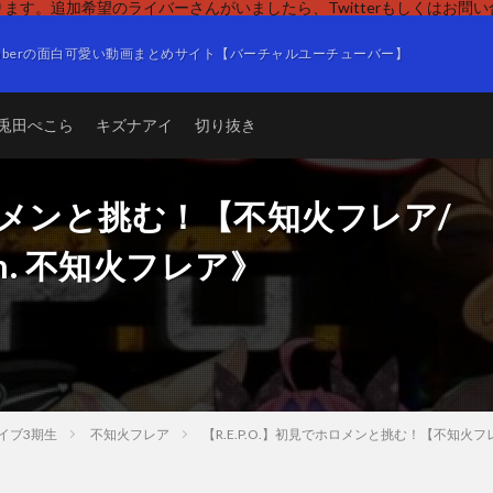
ます。追加希望のライバーさんがいましたら、Twitterもしくはお問
Tuberの面白可愛い動画まとめサイト【バーチャルユーチューバー】
兎田ぺこら
キズナアイ
切り抜き
でホロメンと挑む！【不知火フレア/
Ch. 不知火フレア》
イブ3期生
不知火フレア
【R.E.P.O.】初見でホロメンと挑む！【不知火フレ