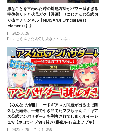
嫌なことを言われた時の対処方法がパワー系すぎる
宇佐美リトと伏見ガク【漫画】《にじさんじ公式切
り抜きチャンネル【NIJISANJI Official Best
Moments】》
2025.06.26
にじさんじ公式切り抜きチャンネル
【みんなで推理】コードギアスの問題が出るまで耐
久した結果、一発で引き当てたフブちゃんに『ギア
ス公式アンバサダー』を剥奪されてしまうルイーシ
ュw【ホロライブ切り抜き/鷹嶺ルイ/白上フブキ】
2025.06.26
切り抜き