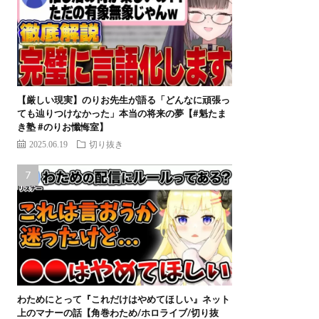
【厳しい現実】のりお先生が語る「どんなに頑張っ
ても辿りつけなかった」本当の将来の夢【#魁たま
き塾 #のりお懺悔室】
2025.06.19
切り抜き
わためにとって『これだけはやめてほしい』ネット
上のマナーの話【角巻わため/ホロライブ/切り抜