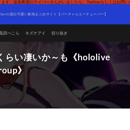
ます。追加希望のライバーさんがいましたら、Twitterもしくはお問
Tuberの面白可愛い動画まとめサイト【バーチャルユーチューバー】
兎田ぺこら
キズナアイ
切り抜き
い凄いか～も《hololive
roup》