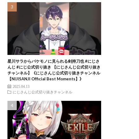
星川サラからバケモノに見られる剣持刀也 #にじさ
んじ #にじ公式切り抜き 【にじさんじ公式切り抜き
チャンネル】《にじさんじ公式切り抜きチャンネル
【NIJISANJI Official Best Moments】》
2025.04.13
にじさんじ公式切り抜きチャンネル