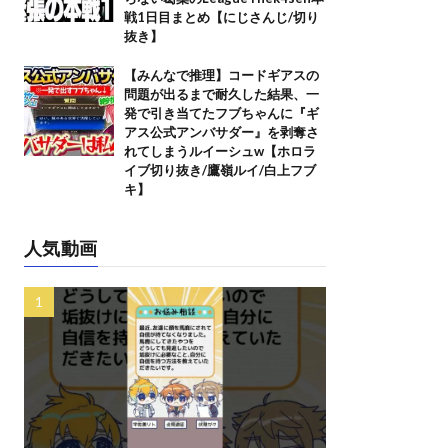
戦1日目まとめ【にじさんじ/切り
抜き】
【みんなで推理】コードギアスの
問題が出るまで耐久した結果、一
発で引き当てたフブちゃんに『ギ
アス公式アンバサダー』を剥奪さ
れてしまうルイーシュw【ホロラ
イブ切り抜き/鷹嶺ルイ/白上フブ
キ】
人気動画