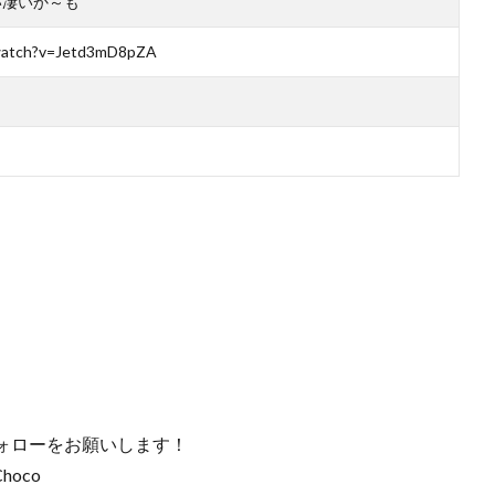
い凄いか～も
watch?v=Jetd3mD8pZA
ォローをお願いします！
hoco