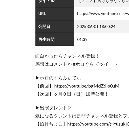
タイトル
【アニメ】溶けちゃうくら
URL
https://www.youtube.com/
公開日
2025-06-01 18:00:24
再生時間
01:39
面白かったらチャンネル登録！
感想はコメントか #ホロぐら でツイート！
▶︎ホロのぐらふぃてぃ
【前回】 https://youtu.be/bgMdZ6-s0uM
【次回】 6 月 8 日（日）18時公開！
▶出演タレント▷
気になるタレントは是非チャンネル登録とフ
【癒月ちょこ】https://youtube.com/@YuzukiC