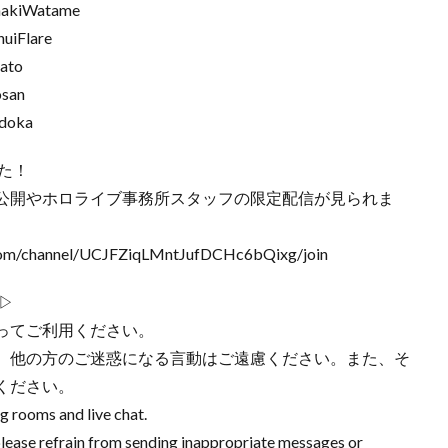
akiWatame
iFlare
ato
san
doka
た！
公開やホロライブ事務所スタッフの限定配信が見られま
channel/UCJFZiqLMntJufDCHc6bQixg/join
▷
ってご利用ください。
、他の方のご迷惑になる言動はご遠慮ください。また、そ
ください。
ng rooms and live chat.
lease refrain from sending inappropriate messages or