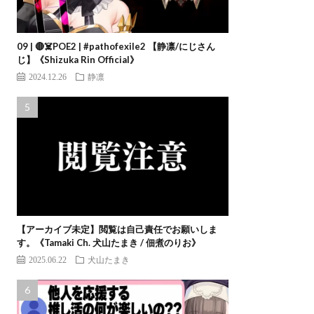
09 | 🔴☠️POE2 | #pathofexile2 【静凛/にじさん
じ】《Shizuka Rin Official》
2024.12.26
静凛
【アーカイブ未定】閲覧は自己責任でお願いしま
す。《Tamaki Ch. 犬山たまき / 佃煮のりお》
2025.06.22
犬山たまき