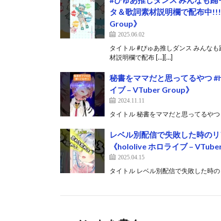
タ＆歌詞素材説明欄で配布中!!! #ho
Group》
2025.06.02
タイトル #ぴゅあ推しダンス みんな
材説明欄で配布 […][…]
秘書をママだと思ってるやつ #holol
イブ – VTuber Group》
2024.11.11
タイトル 秘書をママだと思ってるやつ #hololi
レベル別配信で失敗した時のリア
《hololive ホロライブ – VTube
2025.04.15
タイトル レベル別配信で失敗した時のリアクシ