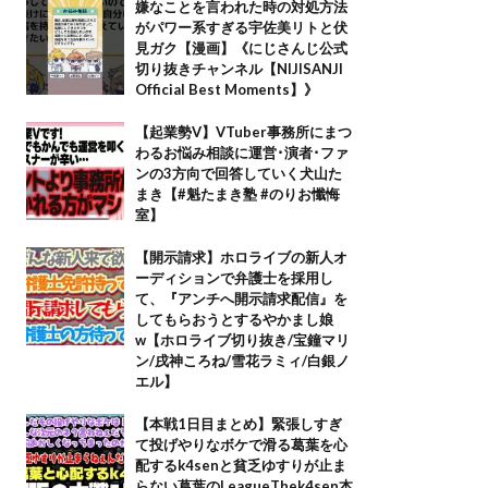
嫌なことを言われた時の対処方法
がパワー系すぎる宇佐美リトと伏
見ガク【漫画】《にじさんじ公式
切り抜きチャンネル【NIJISANJI
Official Best Moments】》
【起業勢V】VTuber事務所にまつ
わるお悩み相談に運営･演者･ファ
ンの3方向で回答していく犬山た
まき【#魁たまき塾 #のりお懺悔
室】
【開示請求】ホロライブの新人オ
ーディションで弁護士を採用し
て、『アンチへ開示請求配信』を
してもらおうとするやかまし娘
w【ホロライブ切り抜き/宝鐘マリ
ン/戌神ころね/雪花ラミィ/白銀ノ
エル】
【本戦1日目まとめ】緊張しすぎ
て投げやりなボケで滑る葛葉を心
配するk4senと貧乏ゆすりが止ま
らない葛葉のLeagueThek4sen本