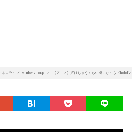
ve ホロライブ - VTuber Group
【アニメ】溶けちゃうくらい凄いか～も《hololive ホロ