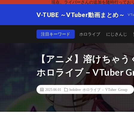
現在、ライバーさんの追加を随時行っており
V-TUBE ～VTuber動画まとめ～
V
注目キーワード
ホロライブ
にじさんじ
【アニメ】溶けちゃうくら
ホロライブ – VTuber G
2025.06.01
hololive ホロライブ - VTuber Group