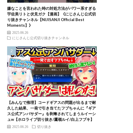
嫌なことを言われた時の対処方法がパワー系すぎる
宇佐美リトと伏見ガク【漫画】《にじさんじ公式切
り抜きチャンネル【NIJISANJI Official Best
Moments】》
2025.06.26
にじさんじ公式切り抜きチャンネル
【みんなで推理】コードギアスの問題が出るまで耐
久した結果、一発で引き当てたフブちゃんに『ギア
ス公式アンバサダー』を剥奪されてしまうルイーシ
ュw【ホロライブ切り抜き/鷹嶺ルイ/白上フブキ】
2025.06.26
切り抜き