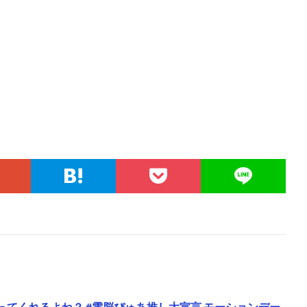
ってくれるよね？ #電脳ぴゅあ推し大宣言 モーションデー