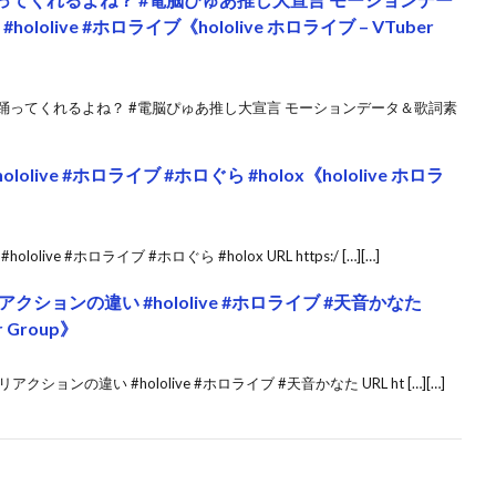
lolive #ホロライブ《hololive ホロライブ – VTuber
も踊ってくれるよね？ #電脳ぴゅあ推し大宣言 モーションデータ＆歌詞素
ive #ホロライブ #ホロぐら #holox《hololive ホロラ
ve #ホロライブ #ホロぐら #holox URL https:/ […][…]
クションの違い #hololive #ホロライブ #天音かなた
r Group》
ョンの違い #hololive #ホロライブ #天音かなた URL ht […][…]