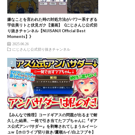
嫌なことを言われた時の対処方法がパワー系すぎる
宇佐美リトと伏見ガク【漫画】《にじさんじ公式切
り抜きチャンネル【NIJISANJI Official Best
Moments】》
2025.06.26
にじさんじ公式切り抜きチャンネル
【みんなで推理】コードギアスの問題が出るまで耐
久した結果、一発で引き当てたフブちゃんに『ギア
ス公式アンバサダー』を剥奪されてしまうルイーシ
ュw【ホロライブ切り抜き/鷹嶺ルイ/白上フブキ】