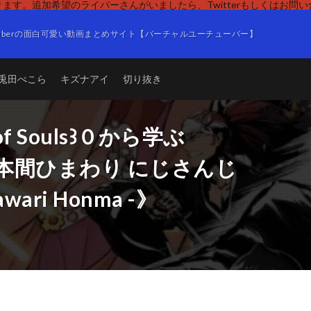
ます。追加希望のライバーさんがいましたら、Twitterもしくはお問
Tuberの面白可愛い動画まとめサイト【バーチャルユーチューバー】
兎田ぺこら
キズナアイ
切り抜き
h of Souls꒱０から学ぶ
˹ 本間ひまわり にじさんじ
ari Honma -》