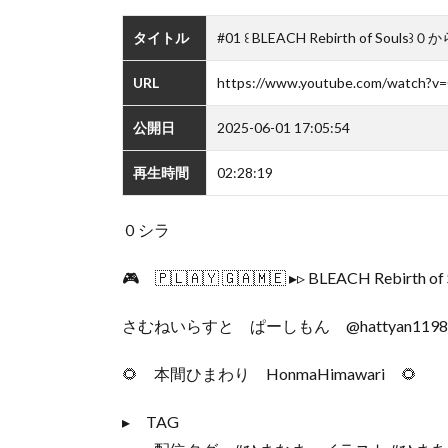
タイトル
#01 ꒰ BLEACH Rebirth of S
URL
https://www.youtube.com/watch?
公開日
2025-06-01 17:05:54
再生時間
02:28:19
０シラ
🎮 🇵‌🇱‌🇦‌🇾 🇬‌🇦‌🇲‌🇪 ▸︎▹︎ BLEACH Rebirth of
さむねいらすと ぱーしもん @hattyan1198
🌻 本間ひまわり HonmaHimawari 🌻
▸︎ TAG