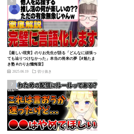
【厳しい現実】のりお先生が語る「どんなに頑張っ
ても辿りつけなかった」本当の将来の夢【#魁たま
き塾 #のりお懺悔室】
2025.06.19
切り抜き