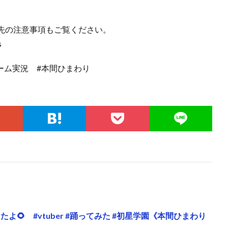
先の注意事項もご覧ください。
s
#ゲーム実況 #本間ひまわり
たよ🌻 #vtuber #踊ってみた #初星学園《本間ひまわり