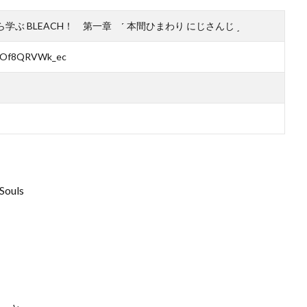
ouls꒱０から学ぶ BLEACH！ 第一章 ˹ 本間ひまわり にじさんじ ˼
v=Of8QRVWk_ec
 Souls