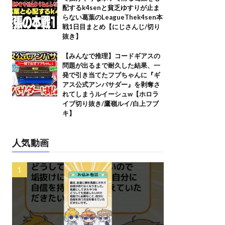
配するk4senと貧乏ゆすりが止ま
らない葛葉のLeagueThek4sen本
戦1日目まとめ【にじさんじ/切り
抜き】
【みんなで推理】コードギアスの
問題が出るまで耐久した結果、一
発で引き当てたフブちゃんに『ギ
アス公式アンバサダー』を剥奪さ
れてしまうルイーシュw【ホロラ
イブ切り抜き/鷹嶺ルイ/白上フブ
キ】
人気動画