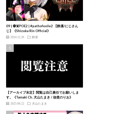
09 | 🔴☠️POE2 | #pathofexile2 【静凛/にじさん
じ】《Shizuka Rin Official》
2024.12.26
静凛
【アーカイブ未定】閲覧は自己責任でお願いしま
す。《Tamaki Ch. 犬山たまき / 佃煮のりお》
2025.06.22
犬山たまき