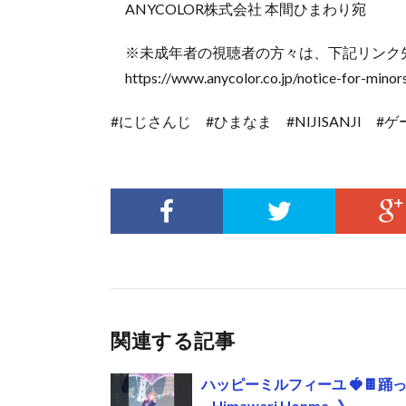
ANYCOLOR株式会社 本間ひまわり宛
※未成年者の視聴者の方々は、下記リンク
https://www.anycolor.co.jp/notice-for-minor
#にじさんじ #ひまなま #NIJISANJI 
関連する記事
ハッピーミルフィーユ 🍓🍫踊っ
– Himawari Honma -》