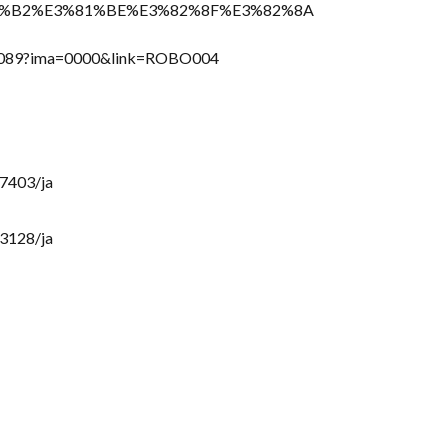
1%B2%E3%81%BE%E3%82%8F%E3%82%8A
dig-00089?ima=0000&link=ROBO004
47403/ja
83128/ja