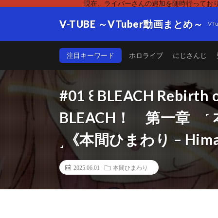
現在、ライバーさんの追加を随時行っており
V-TUBE ～VTuber動画まとめ～
V
注目キーワード
ホロライブ
にじさんじ
#01 ꒰ BLEACH Rebirt
BLEACH！ 第一章 
˼《本間ひまわり – Himaw
2025.06.01
本間ひまわり