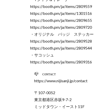
https://booth.pm/ja/items/2809559
https://booth.pm/ja/items/1301516
https://booth.pm/ja/items/2809655
https://booth.pm/ja/items/2809720
・オリジナル バッジ ステッカー
https://booth.pm/ja/items/2809528
https://booth.pm/ja/items/2809544
・サコッシュ
https://booth.pm/ja/items/2809316
📪 ᴄᴏɴᴛᴀᴄᴛ
https://www.nijisanji.jp/contact
〒107-0052
東京都港区赤坂9-7-2
ミッドタウン・イースト11F