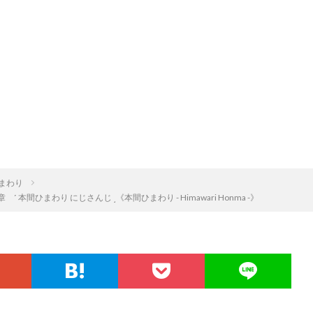
まわり
！ 第一章 ˹ 本間ひまわり にじさんじ ˼《本間ひまわり - Himawari Honma -》