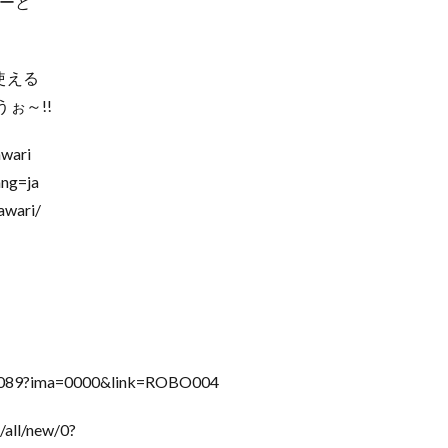
ーと
使える
～!!
wari
ang=ja
awari/
dig-00089?ima=0000&link=ROBO004
#/all/new/0?