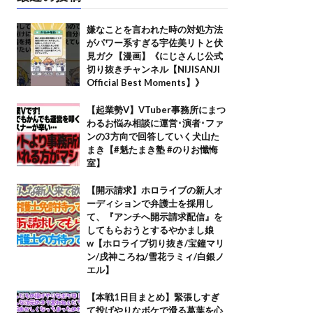
嫌なことを言われた時の対処方法
がパワー系すぎる宇佐美リトと伏
見ガク【漫画】《にじさんじ公式
切り抜きチャンネル【NIJISANJI
Official Best Moments】》
【起業勢V】VTuber事務所にまつ
わるお悩み相談に運営･演者･ファ
ンの3方向で回答していく犬山た
まき【#魁たまき塾 #のりお懺悔
室】
【開示請求】ホロライブの新人オ
ーディションで弁護士を採用し
て、『アンチへ開示請求配信』を
してもらおうとするやかまし娘
w【ホロライブ切り抜き/宝鐘マリ
ン/戌神ころね/雪花ラミィ/白銀ノ
エル】
【本戦1日目まとめ】緊張しすぎ
て投げやりなボケで滑る葛葉を心