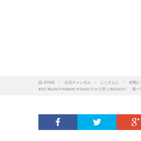
公式チャンネル
にじさんじ
本間ひ
HOME
#01 ꒰ BLEACH Rebirth of Souls꒱０から学ぶ BLEACH