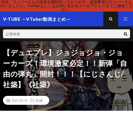
現在、ライバーさんの追加を随時行っております。追加希望のライバーさん
がいましたら、Twitterもしくはお問い合わせメールアドレスまでご連絡くだ
さい。
V-TUBE ～VTuber動画まとめ～
【デュエプレ】ジョジョジョ・ジョ
ーカーズ！環境激変必定！！新弾「自
由の弾丸」開封！！！【にじさんじ/
社築】《社築》
2025.05.31
社築