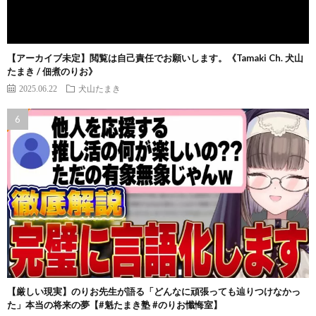
【アーカイブ未定】閲覧は自己責任でお願いします。《Tamaki Ch. 犬山
たまき / 佃煮のりお》
2025.06.22
犬山たまき
【厳しい現実】のりお先生が語る「どんなに頑張っても辿りつけなかっ
た」本当の将来の夢【#魁たまき塾 #のりお懺悔室】