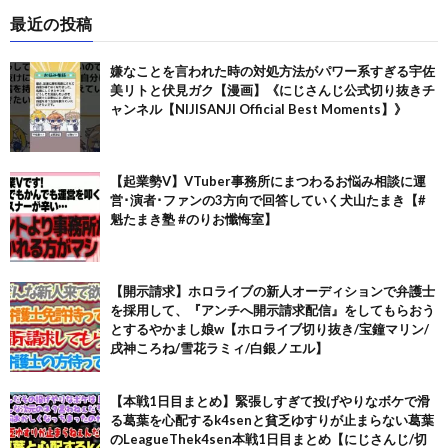
最近の投稿
嫌なことを言われた時の対処方法がパワー系すぎる宇佐
美リトと伏見ガク【漫画】《にじさんじ公式切り抜きチ
ャンネル【NIJISANJI Official Best Moments】》
【起業勢V】VTuber事務所にまつわるお悩み相談に運
営･演者･ファンの3方向で回答していく犬山たまき【#
魁たまき塾 #のりお懺悔室】
【開示請求】ホロライブの新人オーディションで弁護士
を採用して、『アンチへ開示請求配信』をしてもらおう
とするやかまし娘w【ホロライブ切り抜き/宝鐘マリン/
戌神ころね/雪花ラミィ/白銀ノエル】
【本戦1日目まとめ】緊張しすぎて投げやりなボケで滑
る葛葉を心配するk4senと貧乏ゆすりが止まらない葛葉
のLeagueThek4sen本戦1日目まとめ【にじさんじ/切