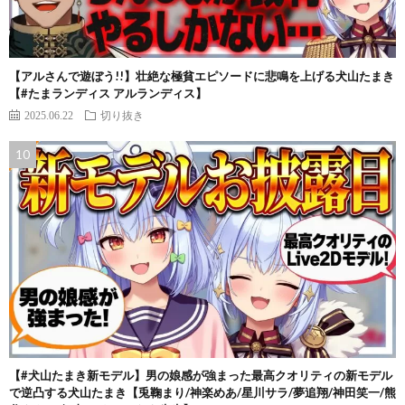
【アルさんで遊ぼう!!】壮絶な極貧エピソードに悲鳴を上げる犬山たまき
【#たまランディス アルランディス】
2025.06.22
切り抜き
【#犬山たまき新モデル】男の娘感が強まった最高クオリティの新モデル
で逆凸する犬山たまき【兎鞠まり/神楽めあ/星川サラ/夢追翔/神田笑一/熊