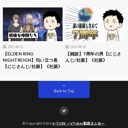
2025.06.13
2025.06.10
【ELDEN RING
【雑談】7周年の男【にじさ
NIGHTREIGN】匂い立つ夜
んじ/社築】《社築》
【にじさんじ/社築】《社築》
Back to Top
© Copyright 2026
V-TUBE ～VTuber動画まとめ～
.