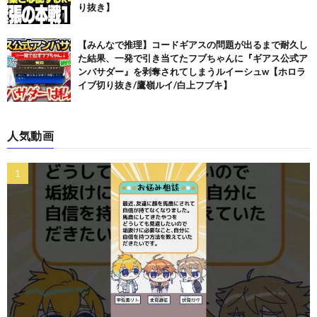
り抜き】
【みんなで推理】コードギアスの問題が出るまで耐久し
た結果、一発で引き当てたフブちゃんに『ギアス公式ア
ンバサダー』を剥奪されてしまうルイーシュw【ホロラ
イブ切り抜き/鷹嶺ルイ/白上フブキ】
人気動画