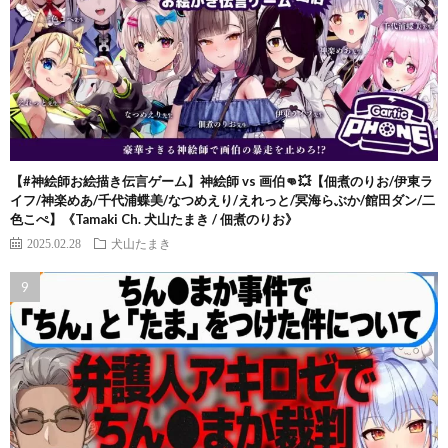
【#神絵師お絵描き伝言ゲーム】神絵師 vs 画伯👊💥【佃煮のりお/伊東ラ
イフ/神楽めあ/千代浦蝶美/なつめえり/えれっと/冥海らぶか/館田ダン/二
色こぺ】《Tamaki Ch. 犬山たまき / 佃煮のりお》
2025.02.28
犬山たまき