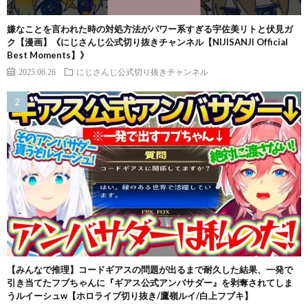
嫌なことを言われた時の対処方法がパワー系すぎる宇佐美リトと伏見ガ
ク【漫画】《にじさんじ公式切り抜きチャンネル【NIJISANJI Official
Best Moments】》
2025.06.26
にじさんじ公式切り抜きチャンネル
【みんなで推理】コードギアスの問題が出るまで耐久した結果、一発で
引き当てたフブちゃんに『ギアス公式アンバサダー』を剥奪されてしま
うルイーシュw【ホロライブ切り抜き/鷹嶺ルイ/白上フブキ】