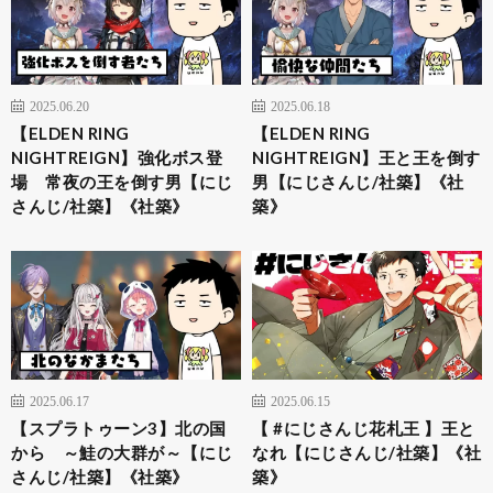
2025.06.20
2025.06.18
【ELDEN RING
【ELDEN RING
NIGHTREIGN】強化ボス登
NIGHTREIGN】王と王を倒す
場 常夜の王を倒す男【にじ
男【にじさんじ/社築】《社
さんじ/社築】《社築》
築》
2025.06.17
2025.06.15
【スプラトゥーン3】北の国
【 #にじさんじ花札王 】王と
から ～鮭の大群が～【にじ
なれ【にじさんじ/社築】《社
さんじ/社築】《社築》
築》