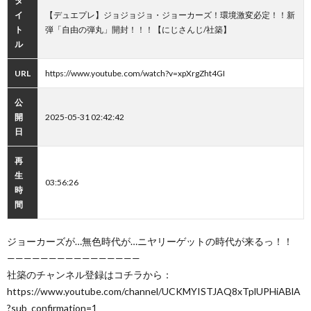
タ
イ
【デュエプレ】ジョジョジョ・ジョーカーズ！環境激変必定！！新
ト
弾「自由の弾丸」開封！！！【にじさんじ/社築】
ル
URL
https://www.youtube.com/watch?v=xpXrgZht4GI
公
開
2025-05-31 02:42:42
日
再
生
03:56:26
時
間
ジョーカーズが…無色時代が…ニヤリーゲットの時代が来るっ！！
————————————————
社築のチャンネル登録はコチラから：
https://www.youtube.com/channel/UCKMYISTJAQ8xTplUPHiABlA
?sub_confirmation=1