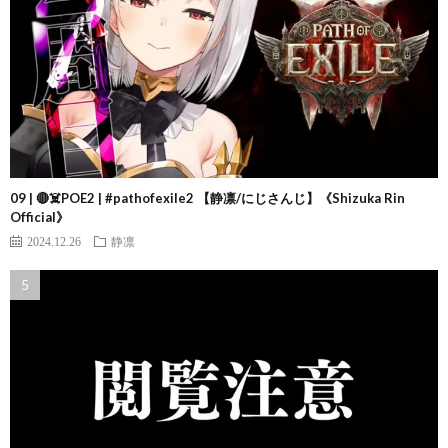
09 | 🔴☠️POE2 | #pathofexile2 【静凛/にじさんじ】《Shizuka Rin
Official》
2024.12.26
静凛