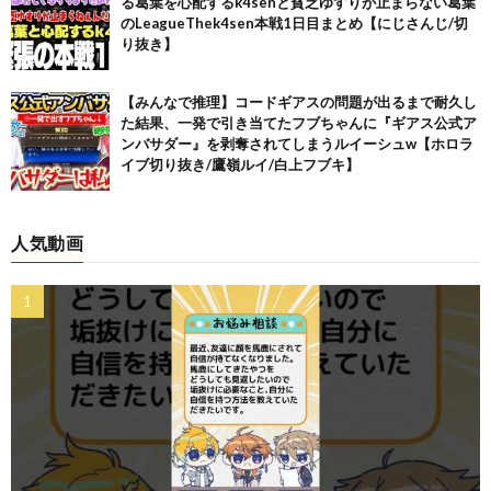
る葛葉を心配するk4senと貧乏ゆすりが止まらない葛葉
のLeagueThek4sen本戦1日目まとめ【にじさんじ/切
り抜き】
【みんなで推理】コードギアスの問題が出るまで耐久し
た結果、一発で引き当てたフブちゃんに『ギアス公式ア
ンバサダー』を剥奪されてしまうルイーシュw【ホロラ
イブ切り抜き/鷹嶺ルイ/白上フブキ】
人気動画