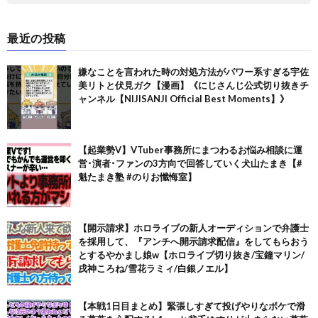
最近の投稿
嫌なことを言われた時の対処方法がパワー系すぎる宇佐
美リトと伏見ガク【漫画】《にじさんじ公式切り抜きチ
ャンネル【NIJISANJI Official Best Moments】》
【起業勢V】VTuber事務所にまつわるお悩み相談に運
営･演者･ファンの3方向で回答していく犬山たまき【#
魁たまき塾 #のりお懺悔室】
【開示請求】ホロライブの新人オーディションで弁護士
を採用して、『アンチへ開示請求配信』をしてもらおう
とするやかまし娘w【ホロライブ切り抜き/宝鐘マリン/
戌神ころね/雪花ラミィ/白銀ノエル】
【本戦1日目まとめ】緊張しすぎて投げやりなボケで滑