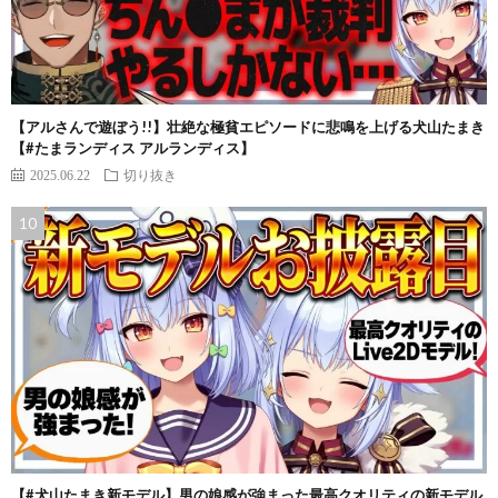
【アルさんで遊ぼう!!】壮絶な極貧エピソードに悲鳴を上げる犬山たまき
【#たまランディス アルランディス】
2025.06.22
切り抜き
【#犬山たまき新モデル】男の娘感が強まった最高クオリティの新モデル