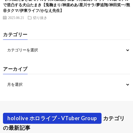
で逆凸する犬山たまき【兎鞠まり/神楽めあ/星川サラ/夢追翔/神田笑一/熊
谷タクマ/伊東ライフ/かなえ先生】
2025.06.21
切り抜き
カテゴリー
アーカイブ
hololive ホロライブ - VTuber Group
カテゴリ
の最新記事