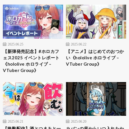
2025.06.25
2025.06.22
【新弾発売記念】#ホロカフ
【アニメ】はじめてのおつか
ェス2025 イベントレポート
い《hololive ホロライブ –
《hololive ホロライブ –
VTuber Group》
VTuber Group》
2025.06.21
2025.06.20
【晩酌配信】酒とつまみと一
カバンの底からいつ入れたか