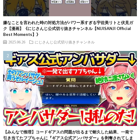
嫌なことを言われた時の対処方法がパワー系すぎる宇佐美リトと伏見ガ
ク【漫画】《にじさんじ公式切り抜きチャンネル【NIJISANJI Official
Best Moments】》
2025.06.26
にじさんじ公式切り抜きチャンネル
【みんなで推理】コードギアスの問題が出るまで耐久した結果、一発で
引き当てたフブちゃんに『ギアス公式アンバサダー』を剥奪されてしま