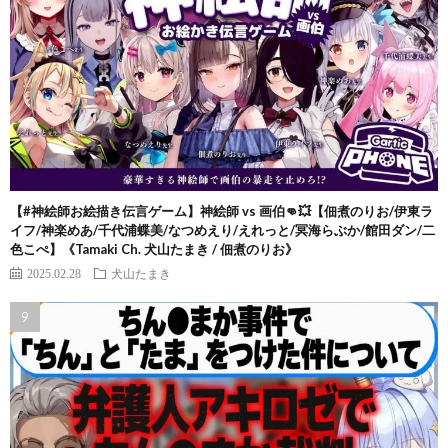
【#神絵師お絵描き伝言ゲーム】神絵師 vs 画伯👊💥【佃煮のりお/伊東ラ
イフ/神楽めあ/千代浦蝶美/なつめえり/えれっと/冥海らぶか/館田ダン/二
色こぺ】《Tamaki Ch. 犬山たまき / 佃煮のりお》
2025.02.28
犬山たまき