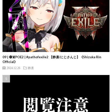
09 | 🔴☠️POE2 | #pathofexile2 【静凛/にじさんじ】《Shizuka Rin
Official》
2024.12.26
静凛