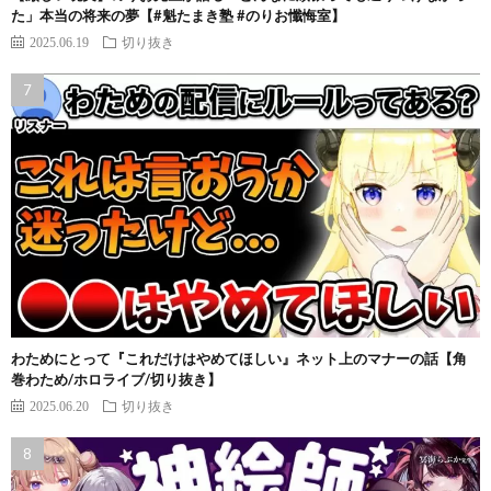
た」本当の将来の夢【#魁たまき塾 #のりお懺悔室】
2025.06.19
切り抜き
わためにとって『これだけはやめてほしい』ネット上のマナーの話【角
巻わため/ホロライブ/切り抜き】
2025.06.20
切り抜き