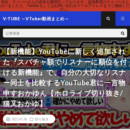
現在、ライバーさんの追加を随時行っております。追加希望のライバーさん
がいましたら、Twitterもしくはお問い合わせメールアドレスまでご連絡くだ
さい。
V-TUBE ～VTuber動画まとめ～
【新機能】YouTubeに新しく追加され
た『スパチャ額でリスナーに順位を付
ける新機能』で、自分の大切なリスナ
ー同士を比較するYouTube君に一言物
申すおかゆん【ホロライブ切り抜き/
猫又おかゆ】
2025.05.30
切り抜き