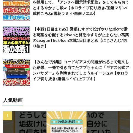
を採用して、『アンチへ開示請求配信』をしてもらおう
とするやかまし娘w【ホロライブ切り抜き/宝鐘マリン/
戌神ころね/雪花ラミィ/白銀ノエル】
【本戦1日目まとめ】緊張しすぎて投げやりなボケで滑
る葛葉を心配するk4senと貧乏ゆすりが止まらない葛葉
のLeagueThek4sen本戦1日目まとめ【にじさんじ/切
り抜き】
【みんなで推理】コードギアスの問題が出るまで耐久し
た結果、一発で引き当てたフブちゃんに『ギアス公式ア
ンバサダー』を剥奪されてしまうルイーシュw【ホロラ
イブ切り抜き/鷹嶺ルイ/白上フブキ】
人気動画