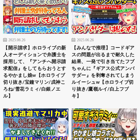
2025.06.26
2025.06.26
【開示請求】ホロライブの新
【みんなで推理】コードギア
人オーディションで弁護士を
スの問題が出るまで耐久した
採用して、『アンチへ開示請
結果、一発で引き当てたフブ
求配信』をしてもらおうとす
ちゃんに『ギアス公式アンバ
るやかまし娘w【ホロライブ
サダー』を剥奪されてしまう
切り抜き/宝鐘マリン/戌神こ
ルイーシュw【ホロライブ切
ろね/雪花ラミィ/白銀ノエ
り抜き/鷹嶺ルイ/白上フブ
ル】
キ】