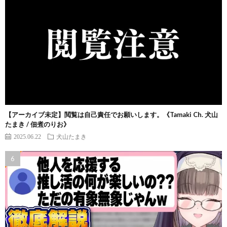
【アーカイブ未定】閲覧は自己責任でお願いします。《Tamaki Ch. 犬山
たまき / 佃煮のりお》
2025.06.22
犬山たまき