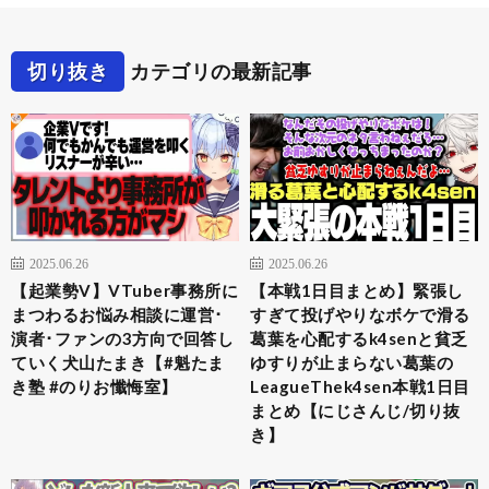
切り抜き
カテゴリの最新記事
2025.06.26
2025.06.26
【起業勢V】VTuber事務所に
【本戦1日目まとめ】緊張し
まつわるお悩み相談に運営･
すぎて投げやりなボケで滑る
演者･ファンの3方向で回答し
葛葉を心配するk4senと貧乏
ていく犬山たまき【#魁たま
ゆすりが止まらない葛葉の
き塾 #のりお懺悔室】
LeagueThek4sen本戦1日目
まとめ【にじさんじ/切り抜
き】