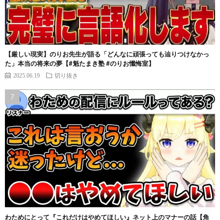
【厳しい現実】のりお先生が語る「どんなに頑張っても辿りつけなかっ
た」本当の将来の夢【#魁たまき塾 #のりお懺悔室】
2025.06.19
切り抜き
わためにとって『これだけはやめてほしい』ネット上のマナーの話【角