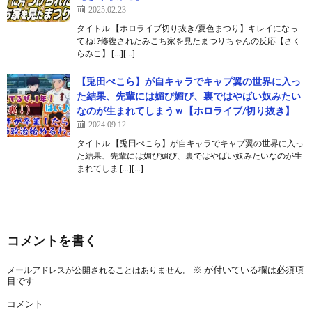
2025.02.23
タイトル 【ホロライブ切り抜き/夏色まつり】キレイになっ
てね!?修復されたみこち家を見たまつりちゃんの反応【さく
らみこ】 […][…]
【兎田ぺこら】が自キャラでキャプ翼の世界に入っ
た結果、先輩には媚び媚び、裏ではやばい奴みたい
なのが生まれてしまうｗ【ホロライブ/切り抜き】
2024.09.12
タイトル 【兎田ぺこら】が自キャラでキャプ翼の世界に入っ
た結果、先輩には媚び媚び、裏ではやばい奴みたいなのが生
まれてしま […][…]
コメントを書く
※
が付いている欄は必須項
メールアドレスが公開されることはありません。
目です
コメント