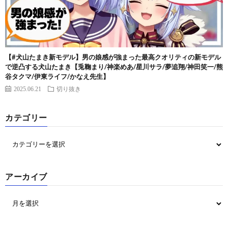
【#犬山たまき新モデル】男の娘感が強まった最高クオリティの新モデル
で逆凸する犬山たまき【兎鞠まり/神楽めあ/星川サラ/夢追翔/神田笑一/熊
谷タクマ/伊東ライフ/かなえ先生】
2025.06.21
切り抜き
カテゴリー
アーカイブ