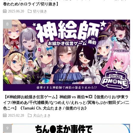
巻わため/ホロライブ/切り抜き】
2025.06.20
切り抜き
【#神絵師お絵描き伝言ゲーム】神絵師 vs 画伯👊💥【佃煮のりお/伊東ラ
イフ/神楽めあ/千代浦蝶美/なつめえり/えれっと/冥海らぶか/館田ダン/二
色こぺ】《Tamaki Ch. 犬山たまき / 佃煮のりお》
2025.02.28
犬山たまき