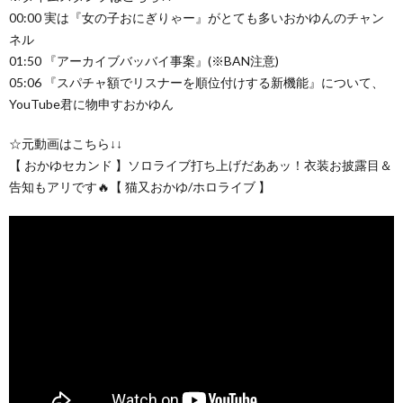
00:00 実は『女の子おにぎりゃー』がとても多いおかゆんのチャン
ネル
01:50 『アーカイブバッバイ事案』(※BAN注意)
05:06 『スパチャ額でリスナーを順位付けする新機能』について、
YouTube君に物申すおかゆん
☆元動画はこちら↓↓
【 おかゆセカンド 】ソロライブ打ち上げだああッ！衣装お披露目＆
告知もアリです🔥【 猫又おかゆ/ホロライブ 】