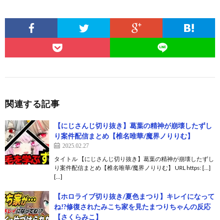
関連する記事
【にじさんじ切り抜き】葛葉の精神が崩壊したずし
り案件配信まとめ【椎名唯華/魔界ノりりむ】
2025.02.27
タイトル 【にじさんじ切り抜き】葛葉の精神が崩壊したずし
り案件配信まとめ【椎名唯華/魔界ノりりむ】 URL https: […]
[…]
【ホロライブ切り抜き/夏色まつり】キレイになって
ね!?修復されたみこち家を見たまつりちゃんの反応
【さくらみこ】