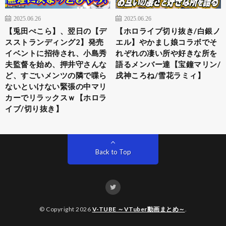
2025.06.26
2025.06.26
【兎田ぺこら】、翌日の【デ
【ホロライブ切り抜き/白銀ノ
スストランディング2】発売
エル】やかまし娘コラボでそ
イベントに招待され、小島秀
れぞれの凄い所や好きな所を
夫監督を始め、押井守さんな
語るメンバー達【宝鐘マリン/
ど、すごいメンツの隣で喋ら
戌神ころね/雪花ラミィ】
ないといけない緊張の中マリ
カーでリラックスｗ【ホロラ
イブ/切り抜き】
Back to Top
© Copyright 2026
V-TUBE ～VTuber動画まとめ～
.