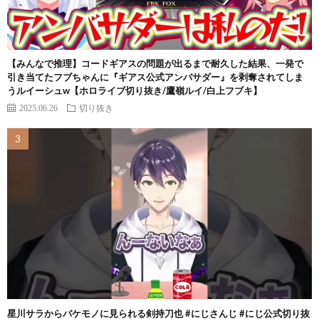
【みんなで推理】コードギアスの問題が出るまで耐久した結果、一発で
引き当てたフブちゃんに『ギアス公式アンバサダー』を剥奪されてしま
うルイーシュw【ホロライブ切り抜き/鷹嶺ルイ/白上フブキ】
2025.06.26
切り抜き
星川サラからバケモノに見られる剣持刀也 #にじさんじ #にじ公式切り抜