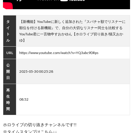
タ
【新機能】YouTubeに新しく追加された『スパチャ額でリスナーに
イ
順位を付ける新機能』で、自分の大切なリスナー同士を比較する
ト
YouTube君に一言物申すおかゆん【ホロライブ切り抜き/猫又おか
ル
ゆ】
URL
https://www.youtube.com/watch?v=YQ3abc9DRps
公
開
2025-05-30 00:25:28
日
再
生
08:52
時
間
ホロライブの切り抜きチャンネルです!!
※タイムスタンプはこちら↓↓