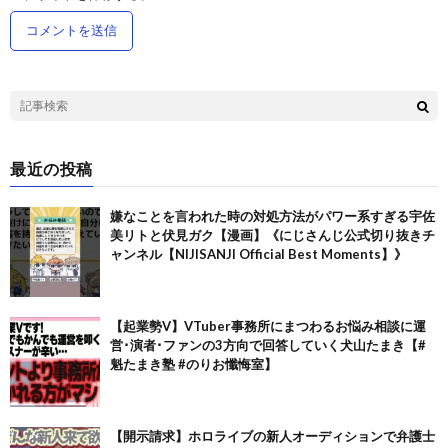
最近の投稿
嫌なことを言われた時の対処方法がパワー系すぎる宇佐
美リトと伏見ガク【漫画】《にじさんじ公式切り抜きチ
ャンネル【NIJISANJI Official Best Moments】》
【起業勢V】VTuber事務所にまつわるお悩み相談に運
営･演者･ファンの3方向で回答していく犬山たまき【#
魁たまき塾 #のりお懺悔室】
【開示請求】ホロライブの新人オーディションで弁護士