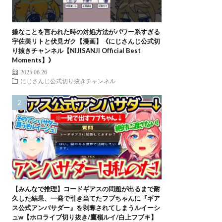
嫌なことを言われた時の対処方法がパワー系すぎる
宇佐美リトと伏見ガク【漫画】《にじさんじ公式切
り抜きチャンネル【NIJISANJI Official Best
Moments】》
2025.06.26
にじさんじ公式切り抜きチャンネル
【みんなで推理】コードギアスの問題が出るまで耐
久した結果、一発で引き当てたフブちゃんに『ギア
ス公式アンバサダー』を剥奪されてしまうルイーシ
ュw【ホロライブ切り抜き/鷹嶺ルイ/白上フブキ】