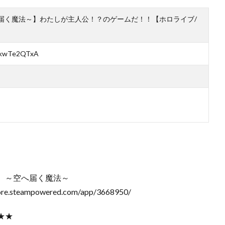
届く魔法～】わたしが主人公！？のゲームだ！！【ホロライブ/
r0kwTe2QTxA
 ～空へ届く魔法～
eampowered.com/app/3668950/
★★