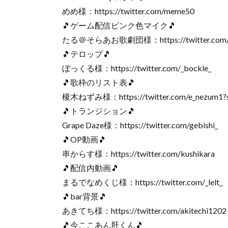
めめ様：https://twitter.com/meme50
🎵ゲーム配信ピンク色マイク🎵
たる＠そらあお歌劇団様：https://twitter.com/k
🎵テロップ🎵
ぼっくる様：https://twitter.com/_bockle_
🎵歌枠のリスト表🎵
榎木ねずみ様：https://twitter.com/e_nezum1?
🎵トランジション🎵
Grape Daze様：https://twitter.com/gebishi_
🎵OP動画🎵
串からす様：https://twitter.com/kushikara
🎵配信内動画🎵
まるでなめくじ様：https://twitter.com/_lelt_
🎵bar背景🎵
あきてち様：https://twitter.com/akitechi1202
🎵今ここあん肝くん🎵