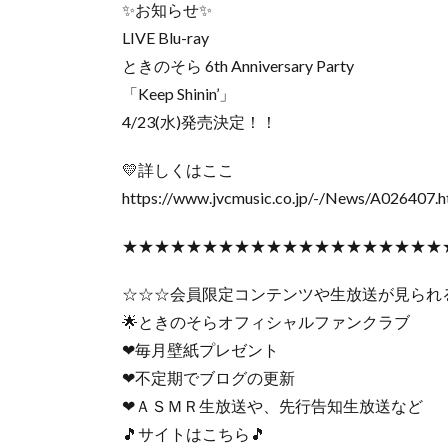
✨お知らせ✨
LIVE Blu-ray
ときのそら 6th Anniversary Party
「Keep Shinin’」
4/23(水)発売決定！！
💛詳しくはここ
https://www.jvcmusic.co.jp/-/News/A026407.h
★★★★★★★★★★★★★★★★★★★★
☆☆☆会員限定コンテンツや生放送が見られ
🌟ときのそらオフィシャルファンクラブ
❤毎月壁紙プレゼント
❤不定期でブログの更新
❤ＡＳＭＲ生放送や、先行告知生放送など
🎵サイトはこちら🎵