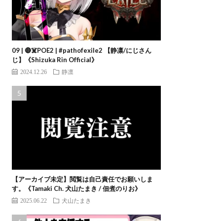
09 | 🔴☠️POE2 | #pathofexile2 【静凛/にじさん
じ】《Shizuka Rin Official》
2024.12.26
静凛
【アーカイブ未定】閲覧は自己責任でお願いしま
す。《Tamaki Ch. 犬山たまき / 佃煮のりお》
2025.06.22
犬山たまき