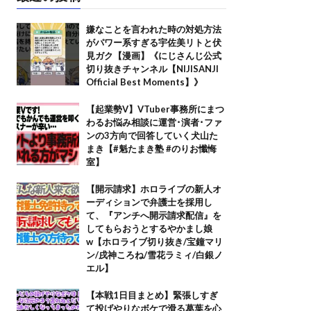
嫌なことを言われた時の対処方法
がパワー系すぎる宇佐美リトと伏
見ガク【漫画】《にじさんじ公式
切り抜きチャンネル【NIJISANJI
Official Best Moments】》
【起業勢V】VTuber事務所にまつ
わるお悩み相談に運営･演者･ファ
ンの3方向で回答していく犬山た
まき【#魁たまき塾 #のりお懺悔
室】
【開示請求】ホロライブの新人オ
ーディションで弁護士を採用し
て、『アンチへ開示請求配信』を
してもらおうとするやかまし娘
w【ホロライブ切り抜き/宝鐘マリ
ン/戌神ころね/雪花ラミィ/白銀ノ
エル】
【本戦1日目まとめ】緊張しすぎ
て投げやりなボケで滑る葛葉を心