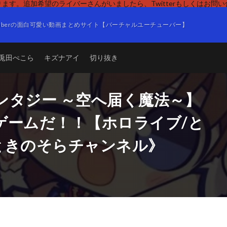
ます。追加希望のライバーさんがいましたら、Twitterもしくはお問
Tuberの面白可愛い動画まとめサイト【バーチャルユーチューバー】
兎田ぺこら
キズナアイ
切り抜き
ンタジー ～空へ届く魔法～】
ゲームだ！！【ホロライブ/と
. ときのそらチャンネル》