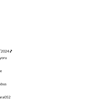
024🎵
yoru
e
mbus
ra052