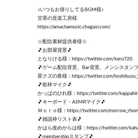
♪いつもお借りしてるBGM様♪
甘茶の音楽工房様
https://amachamusic.chagasi.com/
☆配信素材提供者様☆
🎵お部屋背景🎵
となりける様：https://twitter.com/keru720
🎵ゲーム配信背景、Bar背景、メンシスタンプ2
星クズの夜様：https://twitter.com/hoshikuzu_
🎵歌枠マイク🎵
かっぱのひれ様：https://twitter.com/kappahir
🎵キーボード・ASMRマイク🎵
Ｍｏｒｏ様：https://twitter.com/morrow_rho
🎵雑談枠リスト表🎵
かはら改めからは様：https://twitter.com/kaha
🎵membershipスタンプ🎵