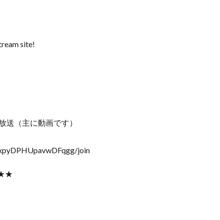
tream site!
生放送（主に動画です）
wxpyDPHUpavwDFqgg/join
★★