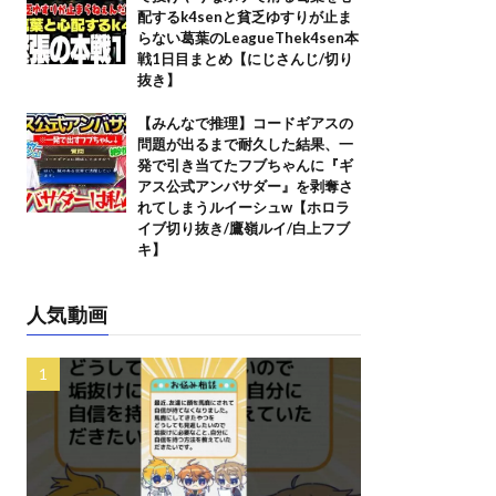
配するk4senと貧乏ゆすりが止ま
らない葛葉のLeagueThek4sen本
戦1日目まとめ【にじさんじ/切り
抜き】
【みんなで推理】コードギアスの
問題が出るまで耐久した結果、一
発で引き当てたフブちゃんに『ギ
アス公式アンバサダー』を剥奪さ
れてしまうルイーシュw【ホロラ
イブ切り抜き/鷹嶺ルイ/白上フブ
キ】
人気動画