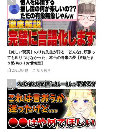
【厳しい現実】のりお先生が語る「どんなに頑張っ
ても辿りつけなかった」本当の将来の夢【#魁たま
き塾 #のりお懺悔室】
2025.06.19
切り抜き