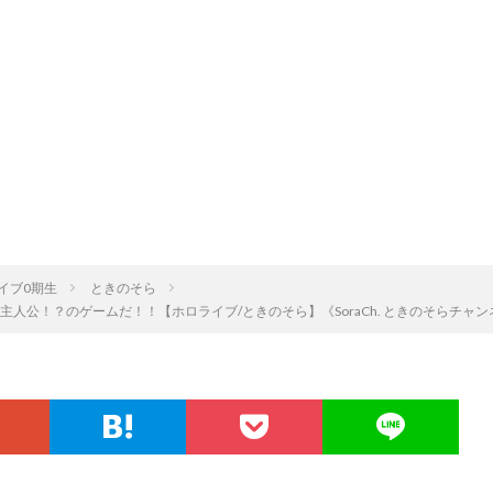
イブ0期生
ときのそら
人公！？のゲームだ！！【ホロライブ/ときのそら】《SoraCh. ときのそらチャン