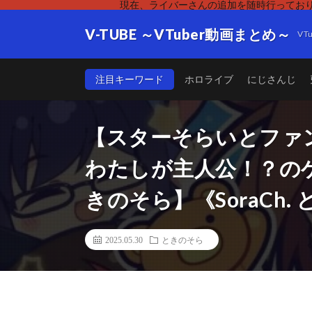
現在、ライバーさんの追加を随時行っており
V-TUBE ～VTuber動画まとめ～
V
注目キーワード
ホロライブ
にじさんじ
【スターそらいとファ
わたしが主人公！？の
きのそら】《SoraCh
2025.05.30
ときのそら