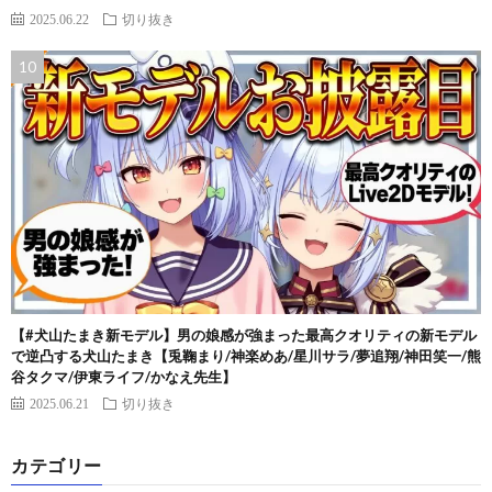
2025.06.22
切り抜き
【#犬山たまき新モデル】男の娘感が強まった最高クオリティの新モデル
で逆凸する犬山たまき【兎鞠まり/神楽めあ/星川サラ/夢追翔/神田笑一/熊
谷タクマ/伊東ライフ/かなえ先生】
2025.06.21
切り抜き
カテゴリー