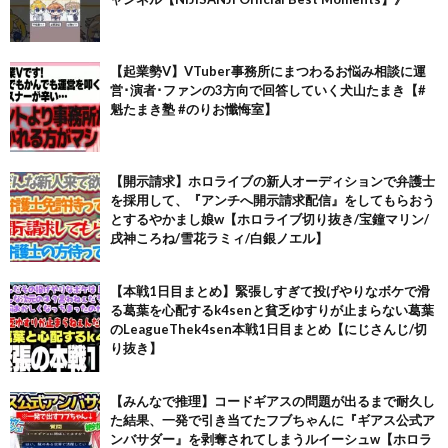
【起業勢V】VTuber事務所にまつわるお悩み相談に運
営･演者･ファンの3方向で回答していく犬山たまき【#
魁たまき塾 #のりお懺悔室】
【開示請求】ホロライブの新人オーディションで弁護士
を採用して、『アンチへ開示請求配信』をしてもらおう
とするやかまし娘w【ホロライブ切り抜き/宝鐘マリン/
戌神ころね/雪花ラミィ/白銀ノエル】
【本戦1日目まとめ】緊張しすぎて投げやりなボケで滑
る葛葉を心配するk4senと貧乏ゆすりが止まらない葛葉
のLeagueThek4sen本戦1日目まとめ【にじさんじ/切
り抜き】
【みんなで推理】コードギアスの問題が出るまで耐久し
た結果、一発で引き当てたフブちゃんに『ギアス公式ア
ンバサダー』を剥奪されてしまうルイーシュw【ホロラ