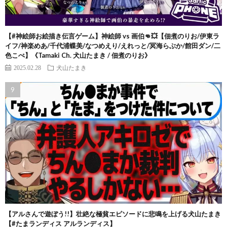
【#神絵師お絵描き伝言ゲーム】神絵師 vs 画伯👊💥【佃煮のりお/伊東ラ
イフ/神楽めあ/千代浦蝶美/なつめえり/えれっと/冥海らぶか/館田ダン/二
色こぺ】《Tamaki Ch. 犬山たまき / 佃煮のりお》
2025.02.28
犬山たまき
【アルさんで遊ぼう!!】壮絶な極貧エピソードに悲鳴を上げる犬山たまき
【#たまランディス アルランディス】