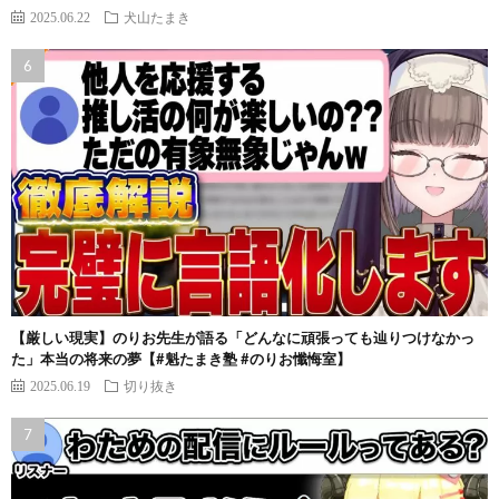
2025.06.22
犬山たまき
【厳しい現実】のりお先生が語る「どんなに頑張っても辿りつけなかっ
た」本当の将来の夢【#魁たまき塾 #のりお懺悔室】
2025.06.19
切り抜き