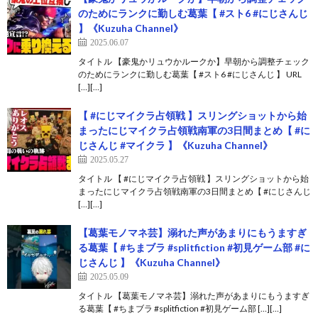
のためにランクに勤しむ葛葉【 #スト6 #にじさんじ
】《Kuzuha Channel》
2025.06.07
タイトル 【豪鬼かリュウかルークか】早朝から調整チェック
のためにランクに勤しむ葛葉【 #スト6 #にじさんじ 】 URL
[…][…]
【 #にじマイクラ占領戦 】スリングショットから始
まったにじマイクラ占領戦南軍の3日間まとめ【 #に
じさんじ #マイクラ 】《Kuzuha Channel》
2025.05.27
タイトル 【 #にじマイクラ占領戦 】スリングショットから始
まったにじマイクラ占領戦南軍の3日間まとめ【 #にじさんじ
[…][…]
【葛葉モノマネ芸】溺れた声があまりにもうますぎ
る葛葉【 #ちまブラ #splitfiction #初見ゲーム部 #に
じさんじ 】《Kuzuha Channel》
2025.05.09
タイトル 【葛葉モノマネ芸】溺れた声があまりにもうますぎ
る葛葉【 #ちまブラ #splitfiction #初見ゲーム部 […][…]