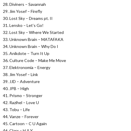
28. Diviners – Savannah
29. Jim Yosef – Firefly
30. Lost Sky – Dreams pt. II
31. Lensko – Let’s Go!
32. Lost Sky – Where We Started
33. Unknown Brain – MATAFAKA
34. Unknown Brain – Why Do I
35. Anikdote – Turn It Up
36. Culture Code – Make Me Move
37. Elektronomia – Energy
38. Jim Yosef – Link
39. JJD – Adventure
40. JPB – High
41. Prismo – Stronger
42. Razihel – Love U
43. Tobu – Life
44. Vanze – Forever
45. Cartoon – C U Again
46. Clarx – H.A.Y