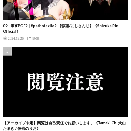
09 | 🔴☠️POE2 | #pathofexile2 【静凛/にじさんじ】《Shizuka Rin
Official》
2024.12.26
静凛
【アーカイブ未定】閲覧は自己責任でお願いします。《Tamaki Ch. 犬山
たまき / 佃煮のりお》