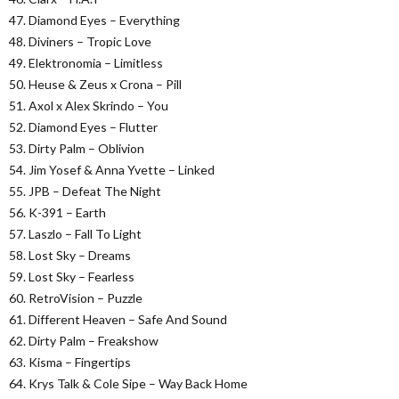
47. Diamond Eyes – Everything
48. Diviners – Tropic Love
49. Elektronomia – Limitless
50. Heuse & Zeus x Crona – Pill
51. Axol x Alex Skrindo – You
52. Diamond Eyes – Flutter
53. Dirty Palm – Oblivion
54. Jim Yosef & Anna Yvette – Linked
55. JPB – Defeat The Night
56. K-391 – Earth
57. Laszlo – Fall To Light
58. Lost Sky – Dreams
59. Lost Sky – Fearless
60. RetroVision – Puzzle
61. Different Heaven – Safe And Sound
62. Dirty Palm – Freakshow
63. Kisma – Fingertips
64. Krys Talk & Cole Sipe – Way Back Home