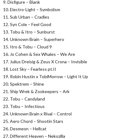
9. Disfigure – Blank
10. Electro-Light – Symbolism
11. Sub Urban – Cradles
12. Syn Cole – Feel Good
13. Tobu & Itro – Sunburst
14. Unknown Brain – Superhero
15. Itro & Tobu – Cloud 9
16. Jo Cohen & Sex Whales – We Are
17. Julius Dreisig & Zeus X Crona – Invisible
18. Lost Sky – Fearless pt.II
19. Robin Hustin x TobiMorrow – Light It Up
20. Spektrem – Shine
21. Ship Wrek & Zookeepers – Ark
22. Tobu – Candyland
23. Tobu – Infectious
24. Unknown Brain x Rival – Control
25. Aero Chord – Shootin Stars
26. Desmeon – Hellcat
27. Different Heaven – Nekozilla