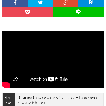
タイ
【 Rematch 】やばすぎんじゃろうて【 サッカー】​​おぼとかなえ
トル
としんじと釈迦ちゃ？