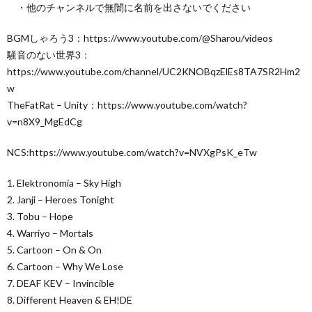
・他のチャンネルで無闇に名前を出さないでください
BGMしゃろう3：https://www.youtube.com/@Sharou/videos
騒音のない世界3：
https://www.youtube.com/channel/UC2KNOBqzElEs8TA7SR2Hm2
w
TheFatRat – Unity：https://www.youtube.com/watch?
v=n8X9_MgEdCg
NCS:https://www.youtube.com/watch?v=NVXgPsK_eTw
1. Elektronomia – Sky High
2. Janji – Heroes Tonight
3. Tobu – Hope
4. Warriyo – Mortals
5. Cartoon – On & On
6. Cartoon – Why We Lose
7. DEAF KEV – Invincible
8. Different Heaven & EH!DE