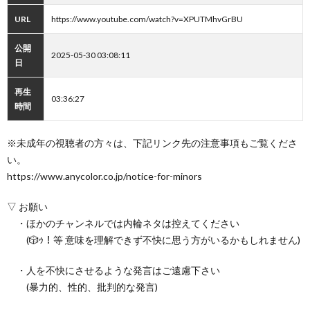
URL
https://www.youtube.com/watch?v=XPUTMhvGrBU
公開
2025-05-30 03:08:11
日
再生
03:36:27
時間
※未成年の視聴者の方々は、下記リンク先の注意事項もご覧くださ
い。
https://www.anycolor.co.jp/notice-for-minors
▽ お願い
・ほかのチャンネルでは内輪ネタは控えてください
(​🎲ｩ！等 意味を理解できず不快に思う方がいるかもしれません)
・人を不快にさせるような発言はご遠慮下さい
(暴力的、性的、批判的な発言)