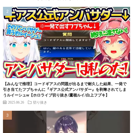
【みんなで推理】コードギアスの問題が出るまで耐久した結果、一発で
引き当てたフブちゃんに『ギアス公式アンバサダー』を剥奪されてしま
うルイーシュw【ホロライブ切り抜き/鷹嶺ルイ/白上フブキ】
2025.06.26
切り抜き