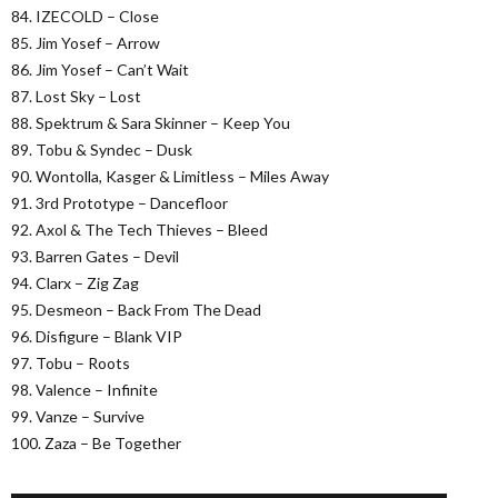
84. IZECOLD – Close
85. Jim Yosef – Arrow
86. Jim Yosef – Can’t Wait
87. Lost Sky – Lost
88. Spektrum & Sara Skinner – Keep You
89. Tobu & Syndec – Dusk
90. Wontolla, Kasger & Limitless – Miles Away
91. 3rd Prototype – Dancefloor
92. Axol & The Tech Thieves – Bleed
93. Barren Gates – Devil
94. Clarx – Zig Zag
95. Desmeon – Back From The Dead
96. Disfigure – Blank VIP
97. Tobu – Roots
98. Valence – Infinite
99. Vanze – Survive
100. Zaza – Be Together
▬▬▬▬▬▬▬▬▬▬▬▬▬▬▬▬▬▬▬▬▬▬▬▬▬▬▬▬