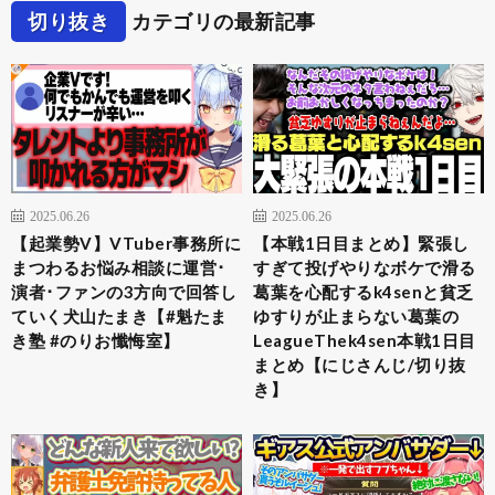
切り抜き
カテゴリの最新記事
2025.06.26
2025.06.26
【起業勢V】VTuber事務所に
【本戦1日目まとめ】緊張し
まつわるお悩み相談に運営･
すぎて投げやりなボケで滑る
演者･ファンの3方向で回答し
葛葉を心配するk4senと貧乏
ていく犬山たまき【#魁たま
ゆすりが止まらない葛葉の
き塾 #のりお懺悔室】
LeagueThek4sen本戦1日目
まとめ【にじさんじ/切り抜
き】