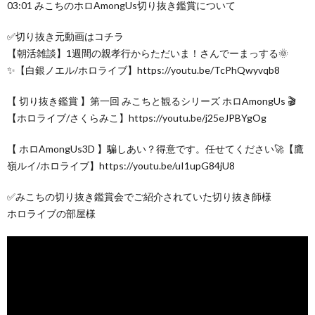
03:01 みこちのホロAmongUs切り抜き鑑賞について
✅切り抜き元動画はコチラ
【朝活雑談】1週間の親孝行からただいま！さんでーまっする🌞
✨【白銀ノエル/ホロライブ】https://youtu.be/TcPhQwyvqb8
【 切り抜き鑑賞 】第一回 みこちと観るシリーズ ホロAmongUs 🎬
【ホロライブ/さくらみこ】https://youtu.be/j25eJPBYgOg
【 ホロAmongUs3D 】騙しあい？得意です。任せてください🚀【鷹
嶺ルイ/ホロライブ】https://youtu.be/uI1upG84jU8
✅みこちの切り抜き鑑賞会でご紹介されていた切り抜き師様
ホロライブの部屋様