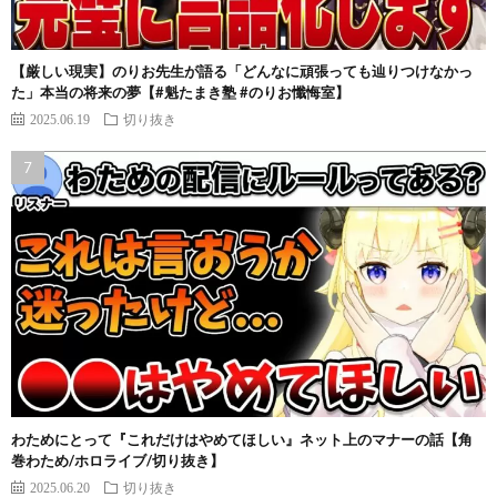
【厳しい現実】のりお先生が語る「どんなに頑張っても辿りつけなかっ
た」本当の将来の夢【#魁たまき塾 #のりお懺悔室】
2025.06.19
切り抜き
わためにとって『これだけはやめてほしい』ネット上のマナーの話【角
巻わため/ホロライブ/切り抜き】
2025.06.20
切り抜き