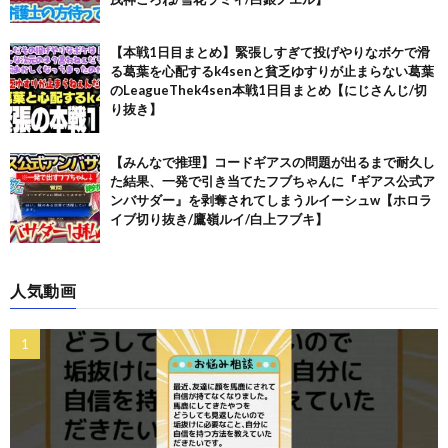
【本戦1日目まとめ】緊張しすぎて投げやりなボケで滑
る葛葉を心配するk4senと貧乏ゆすりが止まらない葛葉
のLeagueThek4sen本戦1日目まとめ【にじさんじ/切
り抜き】
【みんなで推理】コードギアスの問題が出るまで耐久し
た結果、一発で引き当てたフブちゃんに『ギアス公式ア
ンバサダー』を剥奪されてしまうルイーシュw【ホロラ
イブ切り抜き/鷹嶺ルイ/白上フブキ】
人気動画