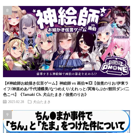
【#神絵師お絵描き伝言ゲーム】神絵師 vs 画伯👊💥【佃煮のりお/伊東ラ
イフ/神楽めあ/千代浦蝶美/なつめえり/えれっと/冥海らぶか/館田ダン/二
色こぺ】《Tamaki Ch. 犬山たまき / 佃煮のりお》
2025.02.28
犬山たまき