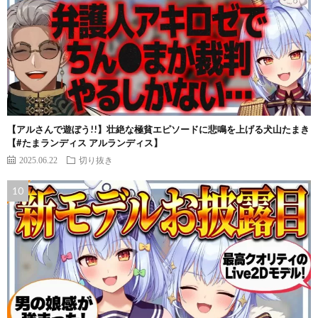
【アルさんで遊ぼう!!】壮絶な極貧エピソードに悲鳴を上げる犬山たまき
【#たまランディス アルランディス】
2025.06.22
切り抜き