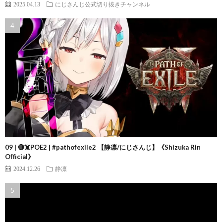
2025.04.13
にじさんじ公式切り抜きチャンネル
09 | 🔴☠️POE2 | #pathofexile2 【静凛/にじさんじ】《Shizuka Rin
Official》
2024.12.26
静凛