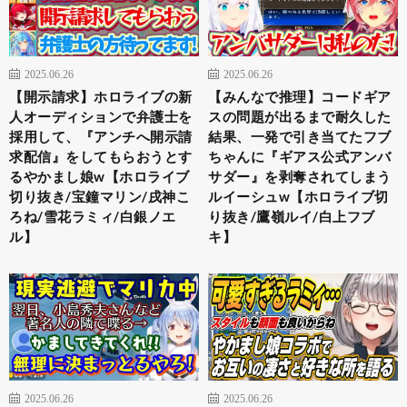
2025.06.26
2025.06.26
【開示請求】ホロライブの新
【みんなで推理】コードギア
人オーディションで弁護士を
スの問題が出るまで耐久した
採用して、『アンチへ開示請
結果、一発で引き当てたフブ
求配信』をしてもらおうとす
ちゃんに『ギアス公式アンバ
るやかまし娘w【ホロライブ
サダー』を剥奪されてしまう
切り抜き/宝鐘マリン/戌神こ
ルイーシュw【ホロライブ切
ろね/雪花ラミィ/白銀ノエ
り抜き/鷹嶺ルイ/白上フブ
ル】
キ】
2025.06.26
2025.06.26