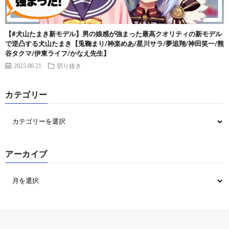
【#犬山たまき新モデル】男の娘感が強まった最高クオリティの新モデル
で逆凸する犬山たまき【兎鞠まり/神楽めあ/星川サラ/夢追翔/神田笑一/熊
谷タクマ/伊東ライフ/かなえ先生】
2025.06.21
切り抜き
カテゴリー
アーカイブ