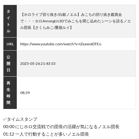
タ
【ホロライブ切り抜き/白銀ノエル】みこちの切り抜き鑑賞会
イ
で・・・ホロAmongUs3Dでみこちを閉じ込めたシーンを語るノエ
ト
ル団長【さくらみこ/鷹嶺ルイ】
ル
URL
https://www.youtube.com/watch?v=IZeawoIDTEo
公
開
2025-05-26 21:43:53
日
再
生
08:39
時
間
✅タイムスタンプ
00:00 にじホロ交流戦での団長の活躍が気になるノエル団長
01:12 一人で行動することが多いノエル団長