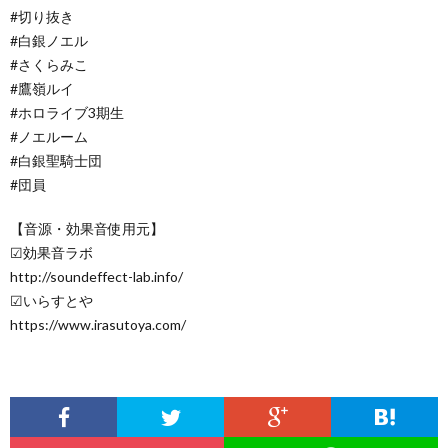
#切り抜き
#白銀ノエル
#さくらみこ
#鷹嶺ルイ
#ホロライブ3期生
#ノエルーム
#白銀聖騎士団
#団員
【音源・効果音使用元】
☑効果音ラボ
http://soundeffect-lab.info/
☑いらすとや
https://www.irasutoya.com/