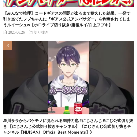
【みんなで推理】コードギアスの問題が出るまで耐久した結果、一発で
引き当てたフブちゃんに『ギアス公式アンバサダー』を剥奪されてしま
うルイーシュw【ホロライブ切り抜き/鷹嶺ルイ/白上フブキ】
2025.06.26
切り抜き
星川サラからバケモノに見られる剣持刀也 #にじさんじ #にじ公式切り抜
き 【にじさんじ公式切り抜きチャンネル】《にじさんじ公式切り抜きチ
ャンネル【NIJISANJI Official Best Moments】》