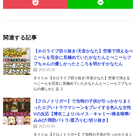
関連する記事
【ホロライブ切り抜き/天音かなた】空港で消えるぺ
こーらを完全に見極めていたかなたんとぺこーらフ
ブちゃんの優しかったところを明かすかなたん
2025.05.28
タイトル 【ホロライブ切り抜き/天音かなた】空港で消える
ぺこーらを完全に見極めていたかなたんとぺこーらフブちゃ
んの優しか […][…]
【クロノトリガー】で当時の子供が引っかかりまく
ったエグいトラウマシーンをプレイする色んな女性
Vの反応【博衣こより/ルイス・キャミー/椎名唯華/
みみぴ/周防パトラ/星乃りむ/切り抜き】
2025.05.03
タイトル 【クロノトリガー】で当時の子供が引っかかりまく