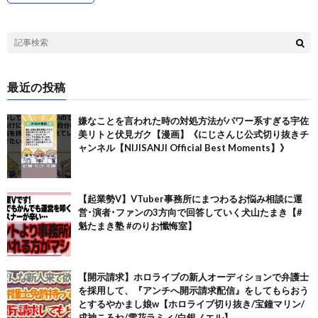
最近の投稿
嫌なことを言われた時の対処方法がパワー系すぎる宇佐
美リトと伏見ガク【漫画】《にじさんじ公式切り抜きチ
ャンネル【NIJISANJI Official Best Moments】》
【起業勢V】VTuber事務所にまつわるお悩み相談に運
営･演者･ファンの3方向で回答していく犬山たまき【#
魁たまき塾 #のりお懺悔室】
【開示請求】ホロライブの新人オーディションで弁護士
を採用して、『アンチへ開示請求配信』をしてもらおう
とするやかまし娘w【ホロライブ切り抜き/宝鐘マリン/
戌神ころね/雪花ラミィ/白銀ノエル】