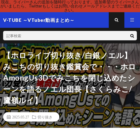
現在、ライバーさんの追加を随時行っております。追加希望のライバーさん
がいましたら、Twitterもしくはお問い合わせメールアドレスまでご連絡くだ
さい。
V-TUBE ～VTuber動画まとめ～
【ホロライブ切り抜き/白銀ノエル】
みこちの切り抜き鑑賞会で・・・ホロ
AmongUs3Dでみこちを閉じ込めたシ
ーンを語るノエル団長【さくらみこ/
鷹嶺ルイ】
2025.05.27
切り抜き