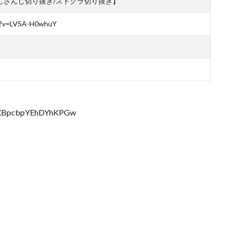
にじさんじ切り抜き/ストグラ切り抜き】
h?v=LVSA-H0whuY
rJXBpcbpYEhDYhKPGw