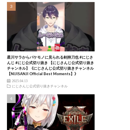
星川サラからバケモノに見られる剣持刀也 #にじさ
んじ #にじ公式切り抜き 【にじさんじ公式切り抜き
チャンネル】《にじさんじ公式切り抜きチャンネル
【NIJISANJI Official Best Moments】》
2025.04.13
にじさんじ公式切り抜きチャンネル