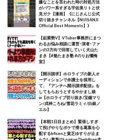
嫌なことを言われた時の対処方法
がパワー系すぎる宇佐美リトと伏
見ガク【漫画】《にじさんじ公式
切り抜きチャンネル【NIJISANJI
Official Best Moments】》
【起業勢V】VTuber事務所にまつ
わるお悩み相談に運営･演者･ファ
ンの3方向で回答していく犬山た
まき【#魁たまき塾 #のりお懺悔
室】
【開示請求】ホロライブの新人オ
ーディションで弁護士を採用し
て、『アンチへ開示請求配信』を
してもらおうとするやかまし娘
w【ホロライブ切り抜き/宝鐘マリ
ン/戌神ころね/雪花ラミィ/白銀ノ
エル】
【本戦1日目まとめ】緊張しすぎ
て投げやりなボケで滑る葛葉を心
配するk4senと貧乏ゆすりが止ま
らない葛葉のLeagueThek4sen本