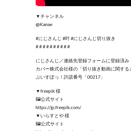
▼チャンネル
@Kanae
#にじさんじ #叶 #にじさんじ切り抜き
# # # # # # # # # #
にじさんじ／連絡先登録フォームに登録済み
カバー株式会社様の「切り抜き動画に関する
ぶいすぽっ！許諾番号「00217」
▼freepik 様
🖼公式サイト
https://jp.freepik.com/
▼いらすとや 様
🖼公式サイト