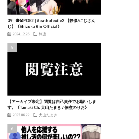
09 | 🔴☠️POE2 | #pathofexile2 【静凛/にじさん
じ】《Shizuka Rin Official》
2024.12.26
静凛
【アーカイブ未定】閲覧は自己責任でお願いしま
す。《Tamaki Ch. 犬山たまき / 佃煮のりお》
2025.06.22
犬山たまき