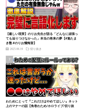
【厳しい現実】のりお先生が語る「どんなに頑張っ
ても辿りつけなかった」本当の将来の夢【#魁たま
き塾 #のりお懺悔室】
2025.06.19
切り抜き
わためにとって『これだけはやめてほしい』ネット
上のマナーの話【角巻わため/ホロライブ/切り抜