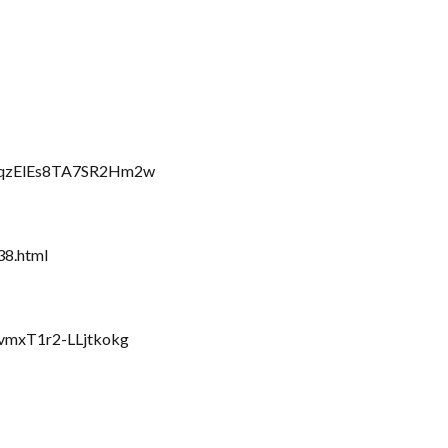
OBqzElEs8TA7SR2Hm2w
38.html
vmxT1r2-LLjtkokg