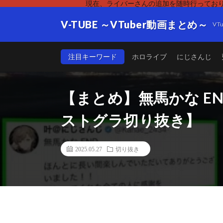
現在、ライバーさんの追加を随時行っており
V-TUBE ～VTuber動画まとめ～
V
注目キーワード
ホロライブ
にじさんじ
【まとめ】無馬かな E
ストグラ切り抜き】
2025.05.27
切り抜き