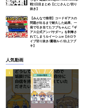
戦1日目まとめ【にじさんじ/切り
抜き】
【みんなで推理】コードギアスの
問題が出るまで耐久した結果、一
発で引き当てたフブちゃんに『ギ
アス公式アンバサダー』を剥奪さ
れてしまうルイーシュw【ホロラ
イブ切り抜き/鷹嶺ルイ/白上フブ
キ】
人気動画