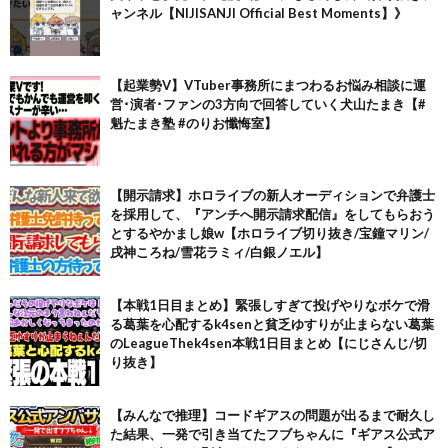
ャンネル【NIJISANJI Official Best Moments】》
【起業勢V】VTuber事務所にまつわるお悩み相談に運
営･演者･ファンの3方向で回答していく犬山たまき【#
魁たまき塾 #のりお懺悔室】
【開示請求】ホロライブの新人オーディションで弁護士
を採用して、『アンチへ開示請求配信』をしてもらおう
とするやかまし娘w【ホロライブ切り抜き/宝鐘マリン/
戌神ころね/雪花ラミィ/白銀ノエル】
【本戦1日目まとめ】緊張しすぎて投げやりなボケで滑
る葛葉を心配するk4senと貧乏ゆすりが止まらない葛葉
のLeagueThek4sen本戦1日目まとめ【にじさんじ/切
り抜き】
【みんなで推理】コードギアスの問題が出るまで耐久し
た結果、一発で引き当てたフブちゃんに『ギアス公式ア