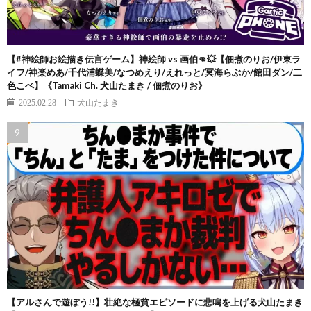
【#神絵師お絵描き伝言ゲーム】神絵師 vs 画伯👊💥【佃煮のりお/伊東ラ
イフ/神楽めあ/千代浦蝶美/なつめえり/えれっと/冥海らぶか/館田ダン/二
色こぺ】《Tamaki Ch. 犬山たまき / 佃煮のりお》
2025.02.28
犬山たまき
【アルさんで遊ぼう!!】壮絶な極貧エピソードに悲鳴を上げる犬山たまき