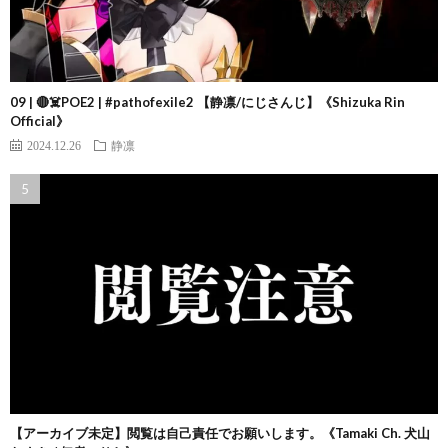
09 | 🔴☠️POE2 | #pathofexile2 【静凛/にじさんじ】《Shizuka Rin
Official》
2024.12.26
静凛
【アーカイブ未定】閲覧は自己責任でお願いします。《Tamaki Ch. 犬山