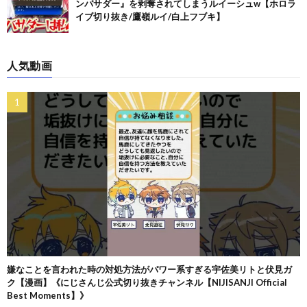
ンバサダー』を剥奪されてしまうルイーシュw【ホロラ
イブ切り抜き/鷹嶺ルイ/白上フブキ】
人気動画
嫌なことを言われた時の対処方法がパワー系すぎる宇佐美リトと伏見ガ
ク【漫画】《にじさんじ公式切り抜きチャンネル【NIJISANJI Official
Best Moments】》