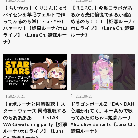
【 ちいかわ 】くりまんじゅう
【 R.E.P.O. 】今度コラボがあ
パイセンを羊毛フェルトで作
るから先に愉悦できるか確か
ってみるのら💓( ᐢ・o・ᐢ 🍬)
めるのら！！！【姫森ルーナ/
ハァーッ！【姫森ルーナ/ホロ
ホロライブ】《Luna Ch. 姫森
ライブ】《Luna Ch. 姫森ルー
ルーナ》
ナ》
2025.06.21
2025.06.20
【 #ポルーナと同時視聴 】ス
ドラゴンボールZ「DAN DAN
ター・ウォーズ 同時視聴する
心魅かれてく」キー高めで歌
のらああああ！！！STAR
ってみたのら🎶 #姫森ルーナ
WARS watching party【姫森
#hololive #shorts《Luna Ch.
ルーナ/ホロライブ】《Luna
姫森ルーナ》
Ch. 姫森ルーナ》