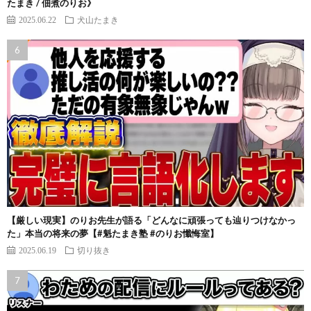
たまき / 佃煮のりお》
2025.06.22
犬山たまき
【厳しい現実】のりお先生が語る「どんなに頑張っても辿りつけなかっ
た」本当の将来の夢【#魁たまき塾 #のりお懺悔室】
2025.06.19
切り抜き