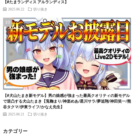
【#たまランディス アルランディス】
2025.06.22
切り抜き
【#犬山たまき新モデル】男の娘感が強まった最高クオリティの新モデル
で逆凸する犬山たまき【兎鞠まり/神楽めあ/星川サラ/夢追翔/神田笑一/熊
谷タクマ/伊東ライフ/かなえ先生】
2025.06.21
切り抜き
カテゴリー