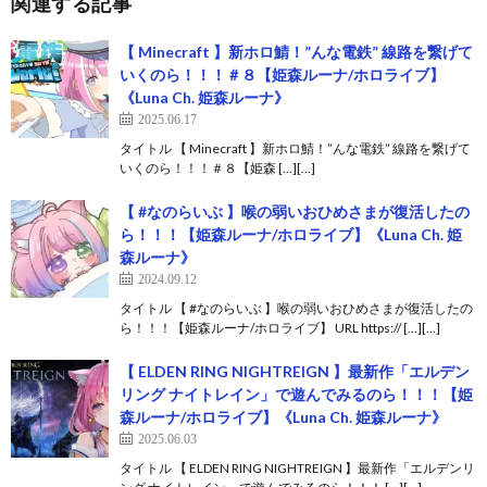
関連する記事
【 Minecraft 】新ホロ鯖！”んな電鉄” 線路を繋げて
いくのら！！！＃８【姫森ルーナ/ホロライブ】
《Luna Ch. 姫森ルーナ》
2025.06.17
タイトル 【 Minecraft 】新ホロ鯖！”んな電鉄” 線路を繋げて
いくのら！！！＃８【姫森 […][…]
【 #なのらいぶ 】喉の弱いおひめさまが復活したの
ら！！！【姫森ルーナ/ホロライブ】《Luna Ch. 姫
森ルーナ》
2024.09.12
タイトル 【 #なのらいぶ 】喉の弱いおひめさまが復活したの
ら！！！【姫森ルーナ/ホロライブ】 URL https:// […][…]
【 ELDEN RING NIGHTREIGN 】最新作「エルデン
リング ナイトレイン」で遊んでみるのら！！！【姫
森ルーナ/ホロライブ】《Luna Ch. 姫森ルーナ》
2025.06.03
タイトル 【 ELDEN RING NIGHTREIGN 】最新作「エルデンリ