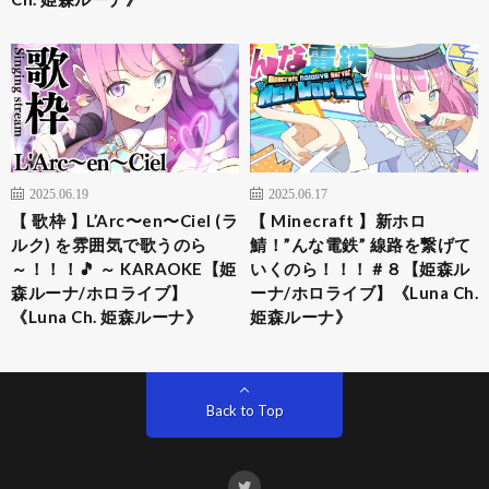
2025.06.19
2025.06.17
【 歌枠 】L’Arc〜en〜Ciel (ラ
【 Minecraft 】新ホロ
ルク) を雰囲気で歌うのら
鯖！”んな電鉄” 線路を繋げて
～！！！🎵 ～ KARAOKE【姫
いくのら！！！＃８【姫森ル
森ルーナ/ホロライブ】
ーナ/ホロライブ】《Luna Ch.
《Luna Ch. 姫森ルーナ》
姫森ルーナ》
Back to Top