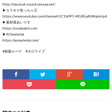
http://classical-sound.seesaa.net/
▶カラオケ歌っちゃ王
https://www.youtube.com/channel/UC1tk9F5-MGXEq4LWnjmrtpA
▶素材屋あいりす
https://sozaiyairis.com
▶AOmaterial
https://aomaterial.com/
#姫森ルーナ #ホロライブ