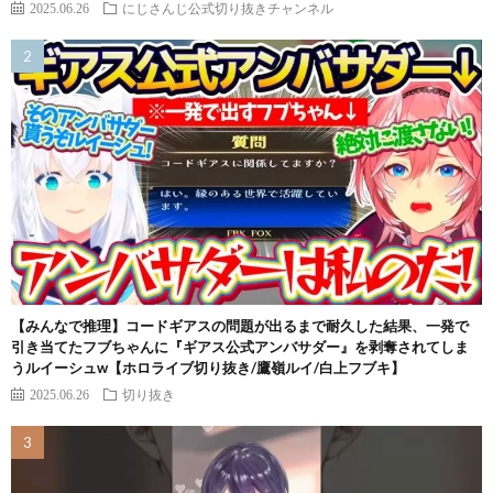
2025.06.26
にじさんじ公式切り抜きチャンネル
【みんなで推理】コードギアスの問題が出るまで耐久した結果、一発で
引き当てたフブちゃんに『ギアス公式アンバサダー』を剥奪されてしま
うルイーシュw【ホロライブ切り抜き/鷹嶺ルイ/白上フブキ】
2025.06.26
切り抜き