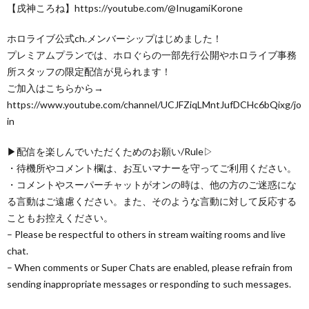
【戌神ころね】https://youtube.com/@InugamiKorone
ホロライブ公式ch.メンバーシップはじめました！
プレミアムプランでは、ホロぐらの一部先行公開やホロライブ事務
所スタッフの限定配信が見られます！
ご加入はこちらから→
https://www.youtube.com/channel/UCJFZiqLMntJufDCHc6bQixg/jo
in
▶配信を楽しんでいただくためのお願い/Rule▷
・待機所やコメント欄は、お互いマナーを守ってご利用ください。
・コメントやスーパーチャットがオンの時は、他の方のご迷惑にな
る言動はご遠慮ください。また、そのような言動に対して反応する
こともお控えください。
– Please be respectful to others in stream waiting rooms and live
chat.
– When comments or Super Chats are enabled, please refrain from
sending inappropriate messages or responding to such messages.