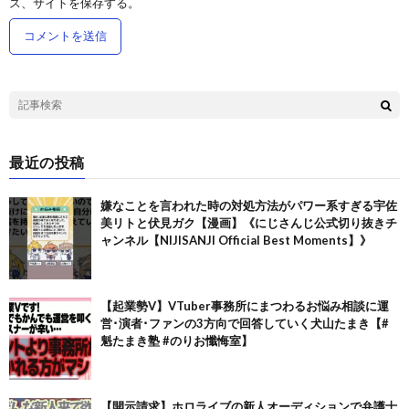
ス、サイトを保存する。
最近の投稿
嫌なことを言われた時の対処方法がパワー系すぎる宇佐
美リトと伏見ガク【漫画】《にじさんじ公式切り抜きチ
ャンネル【NIJISANJI Official Best Moments】》
【起業勢V】VTuber事務所にまつわるお悩み相談に運
営･演者･ファンの3方向で回答していく犬山たまき【#
魁たまき塾 #のりお懺悔室】
【開示請求】ホロライブの新人オーディションで弁護士