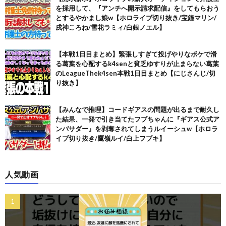
を採用して、『アンチへ開示請求配信』をしてもらおう
とするやかまし娘w【ホロライブ切り抜き/宝鐘マリン/
戌神ころね/雪花ラミィ/白銀ノエル】
【本戦1日目まとめ】緊張しすぎて投げやりなボケで滑
る葛葉を心配するk4senと貧乏ゆすりが止まらない葛葉
のLeagueThek4sen本戦1日目まとめ【にじさんじ/切
り抜き】
【みんなで推理】コードギアスの問題が出るまで耐久し
た結果、一発で引き当てたフブちゃんに『ギアス公式ア
ンバサダー』を剥奪されてしまうルイーシュw【ホロラ
イブ切り抜き/鷹嶺ルイ/白上フブキ】
人気動画