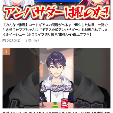
【みんなで推理】コードギアスの問題が出るまで耐久した結果、一発で
引き当てたフブちゃんに『ギアス公式アンバサダー』を剥奪されてしま
うルイーシュw【ホロライブ切り抜き/鷹嶺ルイ/白上フブキ】
2025.06.26
切り抜き