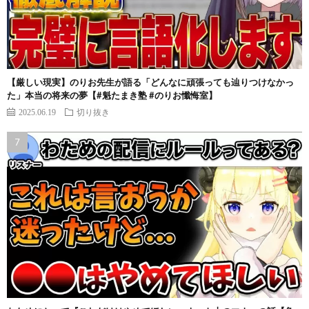
【厳しい現実】のりお先生が語る「どんなに頑張っても辿りつけなかっ
た」本当の将来の夢【#魁たまき塾 #のりお懺悔室】
2025.06.19
切り抜き