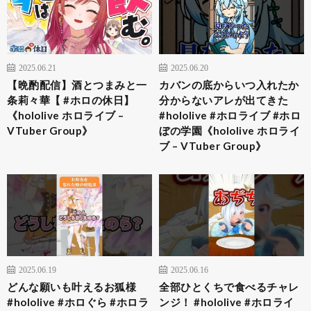
2025.06.21
2025.06.20
【晩酌配信】酒とつまみと一
カバンの底からいつ入れたか
条莉々華【 #ホロの休日】
分からないアレが出てきた
《hololive ホロライブ –
#hololive #ホロライブ #ホロ
VTuber Group》
ぼの学園《hololive ホロライ
ブ – VTuber Group》
2025.06.19
2025.06.16
どんな願いも叶えるお狐様
全部ひとくちで食べるチャレ
#hololive #ホロぐら #ホロラ
ンジ！ #hololive #ホロライ