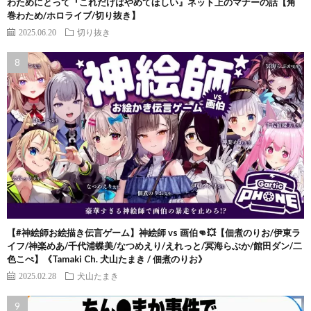
わためにとって『これだけはやめてほしい』ネット上のマナーの話【角
巻わため/ホロライブ/切り抜き】
2025.06.20
切り抜き
【#神絵師お絵描き伝言ゲーム】神絵師 vs 画伯👊💥【佃煮のりお/伊東ラ
イフ/神楽めあ/千代浦蝶美/なつめえり/えれっと/冥海らぶか/館田ダン/二
色こぺ】《Tamaki Ch. 犬山たまき / 佃煮のりお》
2025.02.28
犬山たまき