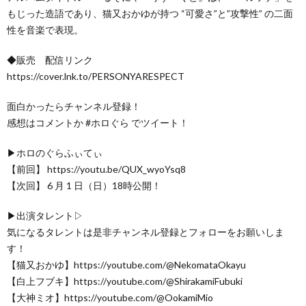
もじった造語であり、猫又おかゆが持つ “可愛さ”と”攻撃性” の二面
性を音楽で表現。
◆販売 配信リンク
https://cover.lnk.to/PERSONYARESPECT
面白かったらチャンネル登録！
感想はコメントか #ホロぐら でツイート！
▶︎ホロのぐらふぃてぃ
【前回】 https://youtu.be/QUX_wyoYsq8
【次回】 6 月 1 日（日）18時公開！
▶出演タレント▷
気になるタレントは是非チャンネル登録とフォローをお願いしま
す！
【猫又おかゆ】https://youtube.com/@NekomataOkayu
【白上フブキ】https://youtube.com/@ShirakamiFubuki
【大神ミオ】https://youtube.com/@OokamiMio