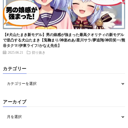
【#犬山たまき新モデル】男の娘感が強まった最高クオリティの新モデル
で逆凸する犬山たまき【兎鞠まり/神楽めあ/星川サラ/夢追翔/神田笑一/熊
谷タクマ/伊東ライフ/かなえ先生】
2025.06.21
切り抜き
カテゴリー
アーカイブ