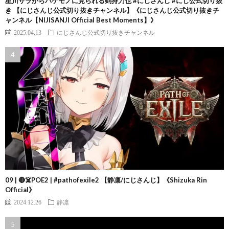
星川サラからバケモノに見られる剣持刀也 #にじさんじ #にじ公式切り抜
き 【にじさんじ公式切り抜きチャンネル】《にじさんじ公式切り抜きチ
ャンネル【NIJISANJI Official Best Moments】》
2025.04.13
にじさんじ公式切り抜きチャンネル
09 | 🔴☠️POE2 | #pathofexile2 【静凛/にじさんじ】《Shizuka Rin
Official》
2024.12.26
静凛