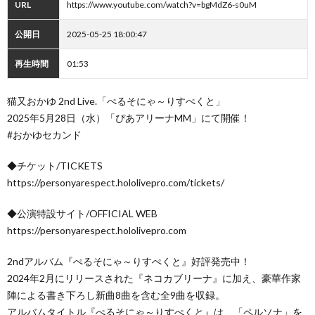
URL
https://www.youtube.com/watch?v=bgMdZ6-s0uM
公開日
2025-05-25 18:00:47
再生時間
01:53
猫又おかゆ 2nd Live.「ぺるそにゃ～りすぺくと」
2025年5月28日（水）「ぴあアリーナMM」にて開催！
#おかゆセカンド
◆チケット/TICKETS
https://personyarespect.hololivepro.com/tickets/
◆公演特設サイト/OFFICIAL WEB
https://personyarespect.hololivepro.com
2ndアルバム『ぺるそにゃ～りすぺくと』好評発売中！
2024年2月にリリースされた『ネコカブリーナ』に加え、豪華作家
陣による書き下ろし新曲8曲を含む全9曲を収録。
アルバムタイトル『ぺるそにゃ～りすぺくと』は、「ペルソナ」を