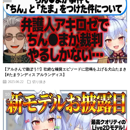
【アルさんで遊ぼう!!】壮絶な極貧エピソードに悲鳴を上げる犬山たまき
【#たまランディス アルランディス】
2025.06.22
切り抜き