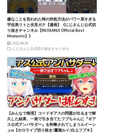
嫌なことを言われた時の対処方法がパワー系すぎる
宇佐美リトと伏見ガク【漫画】《にじさんじ公式切
り抜きチャンネル【NIJISANJI Official Best
Moments】》
2025.06.26
にじさんじ公式切り抜きチャンネル
【みんなで推理】コードギアスの問題が出るまで耐
久した結果、一発で引き当てたフブちゃんに『ギア
ス公式アンバサダー』を剥奪されてしまうルイーシ
ュw【ホロライブ切り抜き/鷹嶺ルイ/白上フブキ】