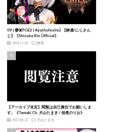
09 | 🔴☠️POE2 | #pathofexile2 【静凛/にじさん
じ】《Shizuka Rin Official》
2024.12.26
静凛
【アーカイブ未定】閲覧は自己責任でお願いしま
す。《Tamaki Ch. 犬山たまき / 佃煮のりお》
2025.06.22
犬山たまき