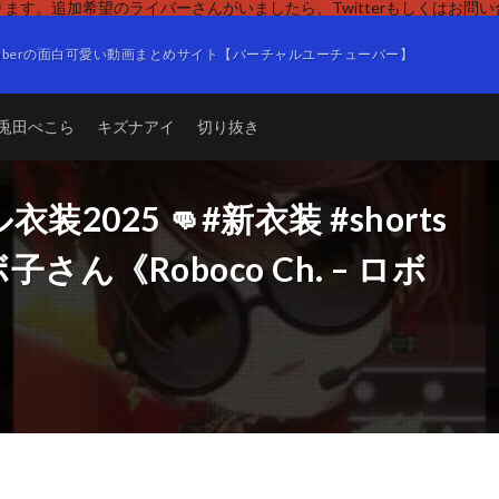
ます。追加希望のライバーさんがいましたら、Twitterもしくはお問
Tuberの面白可愛い動画まとめサイト【バーチャルユーチューバー】
兎田ぺこら
キズナアイ
切り抜き
025 👊#新衣装 #shorts
#ロボ子さん《Roboco Ch. – ロボ