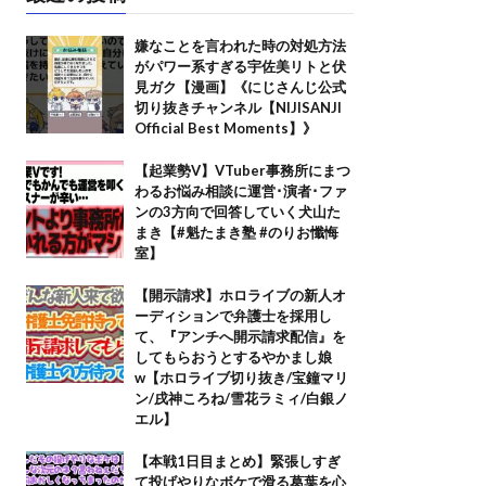
嫌なことを言われた時の対処方法
がパワー系すぎる宇佐美リトと伏
見ガク【漫画】《にじさんじ公式
切り抜きチャンネル【NIJISANJI
Official Best Moments】》
【起業勢V】VTuber事務所にまつ
わるお悩み相談に運営･演者･ファ
ンの3方向で回答していく犬山た
まき【#魁たまき塾 #のりお懺悔
室】
【開示請求】ホロライブの新人オ
ーディションで弁護士を採用し
て、『アンチへ開示請求配信』を
してもらおうとするやかまし娘
w【ホロライブ切り抜き/宝鐘マリ
ン/戌神ころね/雪花ラミィ/白銀ノ
エル】
【本戦1日目まとめ】緊張しすぎ
て投げやりなボケで滑る葛葉を心