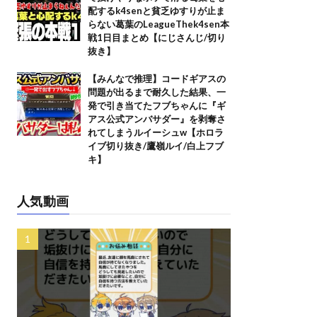
配するk4senと貧乏ゆすりが止ま
らない葛葉のLeagueThek4sen本
戦1日目まとめ【にじさんじ/切り
抜き】
【みんなで推理】コードギアスの
問題が出るまで耐久した結果、一
発で引き当てたフブちゃんに『ギ
アス公式アンバサダー』を剥奪さ
れてしまうルイーシュw【ホロラ
イブ切り抜き/鷹嶺ルイ/白上フブ
キ】
人気動画