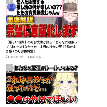
【厳しい現実】のりお先生が語る「どんなに頑張っ
ても辿りつけなかった」本当の将来の夢【#魁たま
き塾 #のりお懺悔室】
2025.06.19
切り抜き