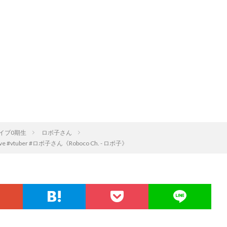
イブ0期生
ロボ子さん
 #vtuber #ロボ子さん《Roboco Ch. - ロボ子》