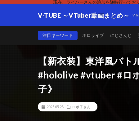
現在、ライバーさんの追加を随時行っており
V-TUBE ～VTuber動画まとめ～
V
注目キーワード
ホロライブ
にじさんじ
【新衣装】東洋風バトル衣装2
#hololive #vtuber 
子》
2025.05.25
ロボ子さん