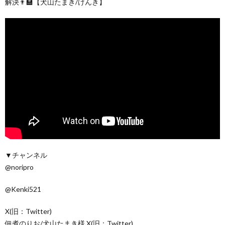
解決👨‍🏫【犬山たまき/けんき】
▼チャンネル
@noripro
@Kenki521
X(旧：Twitter)
佃煮のりお/犬山たまき様 X(旧：Twitter)