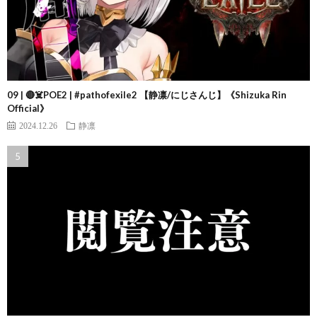
09 | 🔴☠️POE2 | #pathofexile2 【静凛/にじさんじ】《Shizuka Rin
Official》
2024.12.26
静凛