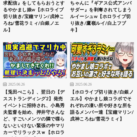
求配信』をしてもらおうとす
ちゃんに『ギアス公式アンバ
るやかまし娘w【ホロライブ
サダー』を剥奪されてしまう
切り抜き/宝鐘マリン/戌神こ
ルイーシュw【ホロライブ切
ろね/雪花ラミィ/白銀ノエ
り抜き/鷹嶺ルイ/白上フブ
ル】
キ】
2025.06.26
2025.06.26
【兎田ぺこら】、翌日の【デ
【ホロライブ切り抜き/白銀ノ
スストランディング2】発売
エル】やかまし娘コラボでそ
イベントに招待され、小島秀
れぞれの凄い所や好きな所を
夫監督を始め、押井守さんな
語るメンバー達【宝鐘マリン/
ど、すごいメンツの隣で喋ら
戌神ころね/雪花ラミィ】
ないといけない緊張の中マリ
カーでリラックスｗ【ホロラ