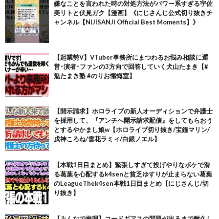
嫌なことを言われた時の対処方法がパワー系すぎる宇佐
美リトと伏見ガク【漫画】《にじさんじ公式切り抜きチ
ャンネル【NIJISANJI Official Best Moments】》
【起業勢V】VTuber事務所にまつわるお悩み相談に運
営･演者･ファンの3方向で回答していく犬山たまき【#
魁たまき塾 #のりお懺悔室】
【開示請求】ホロライブの新人オーディションで弁護士
を採用して、『アンチへ開示請求配信』をしてもらおう
とするやかまし娘w【ホロライブ切り抜き/宝鐘マリン/
戌神ころね/雪花ラミィ/白銀ノエル】
【本戦1日目まとめ】緊張しすぎて投げやりなボケで滑
る葛葉を心配するk4senと貧乏ゆすりが止まらない葛葉
のLeagueThek4sen本戦1日目まとめ【にじさんじ/切
り抜き】
【みんなで推理】コードギアスの問題が出るまで耐久し