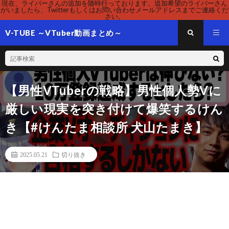
現在、ライバーさんの追加を随時行っております。追加希望のライバーさん
がいましたら、Twitterもしくはお問い合わせメールアドレスまでご連絡くだ
さい。
V-TUBE ～VTuber動画まとめ～
【男性VTuberの戦略】男性個人勢Vに
厳しい現実を突き付けて爆笑するけん
き【#けんたま相談所 犬山たまき】
2025.05.21
切り抜き