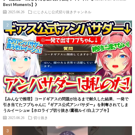
Best Moments】》
2025.06.26
にじさんじ公式切り抜きチャンネル
【みんなで推理】コードギアスの問題が出るまで耐久した結果、一発で
引き当てたフブちゃんに『ギアス公式アンバサダー』を剥奪されてしま
うルイーシュw【ホロライブ切り抜き/鷹嶺ルイ/白上フブキ】
2025.06.26
切り抜き