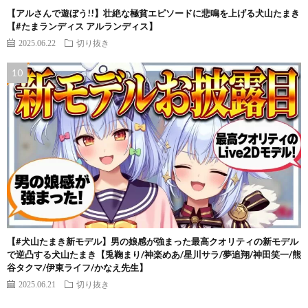
【アルさんで遊ぼう!!】壮絶な極貧エピソードに悲鳴を上げる犬山たまき
【#たまランディス アルランディス】
2025.06.22
切り抜き
【#犬山たまき新モデル】男の娘感が強まった最高クオリティの新モデル
で逆凸する犬山たまき【兎鞠まり/神楽めあ/星川サラ/夢追翔/神田笑一/熊
谷タクマ/伊東ライフ/かなえ先生】
2025.06.21
切り抜き