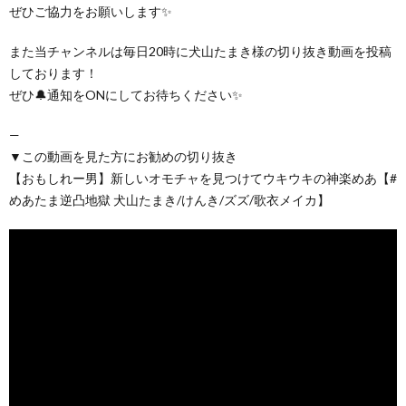
ぜひご協力をお願いします✨
また当チャンネルは毎日20時に犬山たまき様の切り抜き動画を投稿
しております！
ぜひ🔔通知をONにしてお待ちください✨
—
▼この動画を見た方にお勧めの切り抜き
【おもしれー男】新しいオモチャを見つけてウキウキの神楽めあ【#
めあたま逆凸地獄 犬山たまき/けんき/ズズ/歌衣メイカ】