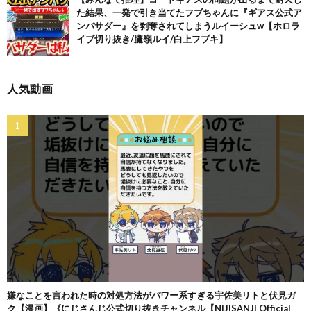
た結果、一発で引き当てたフブちゃんに『ギアス公式ア
ンバサダー』を剥奪されてしまうルイーシュw【ホロラ
イブ切り抜き/鷹嶺ルイ/白上フブキ】
人気動画
嫌なことを言われた時の対処方法がパワー系すぎる宇佐美リトと伏見ガ
ク【漫画】《にじさんじ公式切り抜きチャンネル【NIJISANJI Official