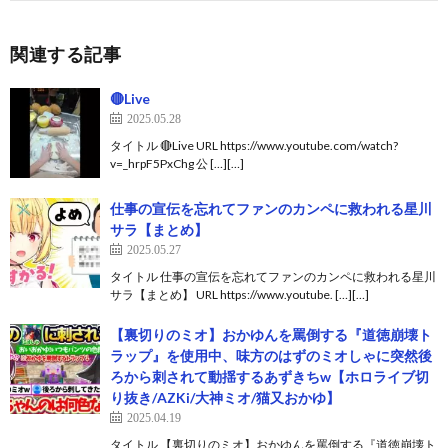
関連する記事
🔴Live
2025.05.28
タイトル 🔴Live URL https://www.youtube.com/watch?
v=_hrpF5PxChg 公 […][…]
仕事の宣伝を忘れてファンのカンペに救われる星川
サラ【まとめ】
2025.05.27
タイトル 仕事の宣伝を忘れてファンのカンペに救われる星川
サラ【まとめ】 URL https://www.youtube. […][…]
【裏切りのミオ】おかゆんを罵倒する『道徳崩壊ト
ラップ』を使用中、味方のはずのミオしゃに突然後
ろから刺されて動揺するあずきちw【ホロライブ切
り抜き/AZKi/大神ミオ/猫又おかゆ】
2025.04.19
タイトル 【裏切りのミオ】おかゆんを罵倒する『道徳崩壊ト