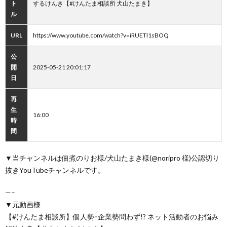
ト
するけんき【#けんたま相談所 犬山たまき】
ル
URL
https://www.youtube.com/watch?v=iRUETI1sBOQ
公
開
2025-05-21 20:01:17
日
再
生
16:00
時
間
▼当チャンネルは佃煮のりお様/犬山たまき様(@noripro 様)公認切り
抜きYouTubeチャンネルです。
—–
▼元動画様
【#けんたま相談所】個人勢･企業勢問わず!? ネット活動者のお悩み