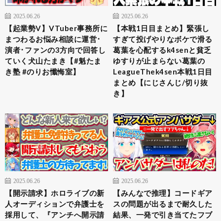
2025.06.26
2025.06.26
【起業勢V】VTuber事務所に
【本戦1日目まとめ】緊張し
まつわるお悩み相談に運営･
すぎて投げやりなボケで滑る
演者･ファンの3方向で回答し
葛葉を心配するk4senと貧乏
ていく犬山たまき【#魁たま
ゆすりが止まらない葛葉の
き塾 #のりお懺悔室】
LeagueThek4sen本戦1日目
まとめ【にじさんじ/切り抜
き】
2025.06.26
2025.06.26
【開示請求】ホロライブの新
【みんなで推理】コードギア
人オーディションで弁護士を
スの問題が出るまで耐久した
採用して、『アンチへ開示請
結果、一発で引き当てたフブ