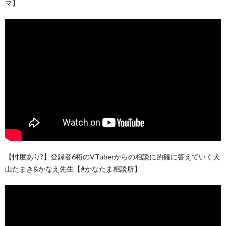
マ】
【忖度あり?】登録者6桁のVTuberからの相談に的確に答えていく犬
山たまき&かなえ先生【#かなたま相談所】