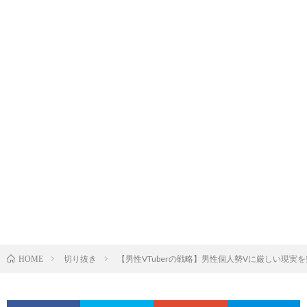
切り抜き
【男性VTuberの戦略】男性個人勢Vに厳しい現実
HOME