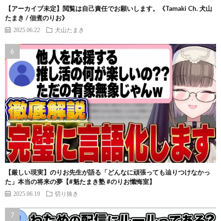
【アーカイブ未定】閲覧は自己責任でお願いします。《Tamaki Ch. 犬山
たまき / 佃煮のりお》
2025.06.22
犬山たまき
【厳しい現実】のりお先生が語る「どんなに頑張っても辿りつけなかっ
た」本当の将来の夢【#魁たまき塾 #のりお懺悔室】
2025.06.19
切り抜き