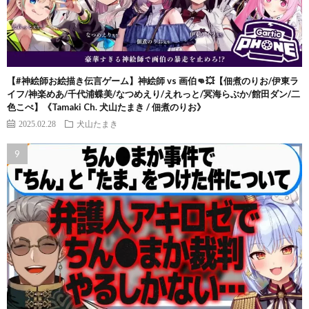
【#神絵師お絵描き伝言ゲーム】神絵師 vs 画伯👊💥【佃煮のりお/伊東ラ
イフ/神楽めあ/千代浦蝶美/なつめえり/えれっと/冥海らぶか/館田ダン/二
色こぺ】《Tamaki Ch. 犬山たまき / 佃煮のりお》
2025.02.28
犬山たまき