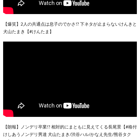
【爆笑】2人の共通点は息子のでかさ!? 下ネタが止まらないけんきと
犬山たまき【#けんたま】
【朗報】ノンデリ卒業!? 相対的にまともに見えてくる長尾景【#格付
けしあうノンデリ男達 犬山たまき/渋谷ハル/かなえ先生/熊谷タク