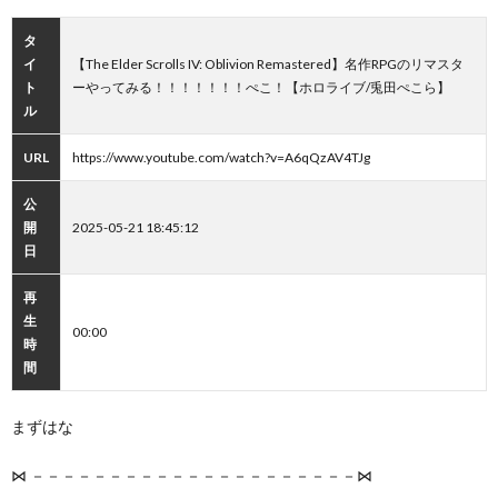
タ
イ
【The Elder Scrolls IV: Oblivion Remastered】名作RPGのリマスタ
ト
ーやってみる！！！！！！！ぺこ！【ホロライブ/兎田ぺこら】
ル
URL
https://www.youtube.com/watch?v=A6qQzAV4TJg
公
開
2025-05-21 18:45:12
日
再
生
00:00
時
間
まずはな
⋈ －－－－－－－－－－－－－－－－－－－－－⋈