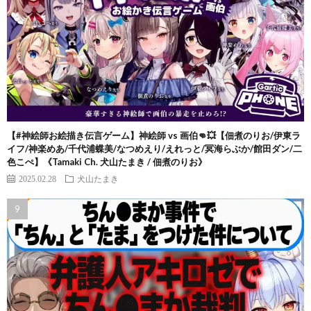
【#神絵師お絵描き伝言ゲーム】神絵師 vs 画伯👊💥【佃煮のりお/伊東ラ
イフ/神楽めあ/千代浦蝶美/なつめえり/えれっと/冥海らぶか/館田ダン/二
色こぺ】《Tamaki Ch. 犬山たまき / 佃煮のりお》
2025.02.28
犬山たまき