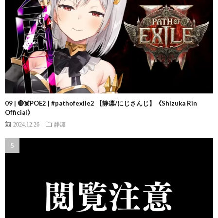
09 | 🔴☠️POE2 | #pathofexile2 【静凛/にじさんじ】《Shizuka Rin
Official》
2024.12.26
静凛