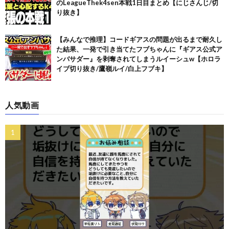
のLeagueThek4sen本戦1日目まとめ【にじさんじ/切
り抜き】
【みんなで推理】コードギアスの問題が出るまで耐久し
た結果、一発で引き当てたフブちゃんに『ギアス公式ア
ンバサダー』を剥奪されてしまうルイーシュw【ホロラ
イブ切り抜き/鷹嶺ルイ/白上フブキ】
人気動画