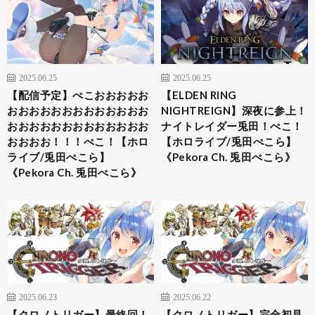
2025.06.25
2025.06.25
【配信予定】ぺこおおおおお
【ELDEN RING
おおおおおおおおおおおおお
NIGHTREIGN】深夜に参上！
おおおおおおおおおおおおお
ナイトレイダー兎田！ぺこ！
おおおお！！！ぺこ！【ホロ
【ホロライブ/兎田ぺこら】
ライブ/兎田ぺこら】
《Pekora Ch. 兎田ぺこら》
《Pekora Ch. 兎田ぺこら》
2025.06.23
2025.06.22
【クロノトリガー】最終回！
【クロノトリガー】完全初見