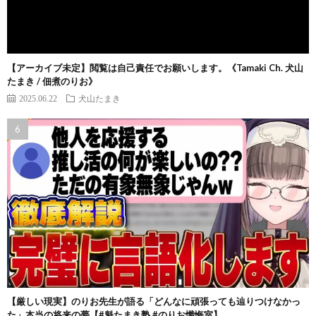
【アーカイブ未定】閲覧は自己責任でお願いします。《Tamaki Ch. 犬山
たまき / 佃煮のりお》
2025.06.22
犬山たまき
【厳しい現実】のりお先生が語る「どんなに頑張っても辿りつけなかっ
た」本当の将来の夢【#魁たまき塾 #のりお懺悔室】