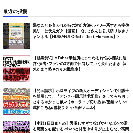
最近の投稿
嫌なことを言われた時の対処方法がパワー系すぎる宇佐
美リトと伏見ガク【漫画】《にじさんじ公式切り抜きチ
ャンネル【NIJISANJI Official Best Moments】》
【起業勢V】VTuber事務所にまつわるお悩み相談に運
営･演者･ファンの3方向で回答していく犬山たまき【#
魁たまき塾 #のりお懺悔室】
【開示請求】ホロライブの新人オーディションで弁護士
を採用して、『アンチへ開示請求配信』をしてもらおう
とするやかまし娘w【ホロライブ切り抜き/宝鐘マリン/
戌神ころね/雪花ラミィ/白銀ノエル】
【本戦1日目まとめ】緊張しすぎて投げやりなボケで滑
る葛葉を心配するk4senと貧乏ゆすりが止まらない葛葉