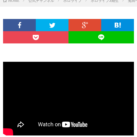
公式チャンネル
ホロライブ
ホロライブ3期生
兎田
HOME