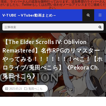
現在、ライバーさんの追加を随時行っております。追加希望のライバーさん
がいましたら、Twitterもしくはお問い合わせメールアドレスまでご連絡くだ
さい。
V-TUBE ～VTuber動画まとめ～
【The Elder Scrolls IV: Oblivion
Remastered】名作RPGのリマスター
やってみる！！！！！！！ぺこ！【ホ
ロライブ/兎田ぺこら】《Pekora Ch.
兎田ぺこら》
2025.05.21
兎田ぺこら