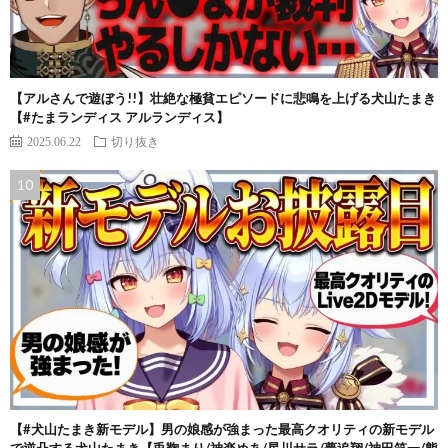
【アルさんで遊ぼう!!】壮絶な極貧エピソードに悲鳴を上げる犬山たまき
【#たまランディス アルランディス】
2025.06.22
切り抜き
【#犬山たまき新モデル】男の娘感が強まった最高クオリティの新モデル