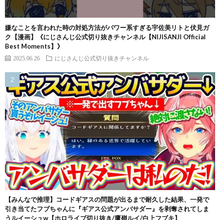
嫌なことを言われた時の対処方法がパワー系すぎる宇佐美リトと伏見ガ
ク【漫画】《にじさんじ公式切り抜きチャンネル【NIJISANJI Official
Best Moments】》
2025.06.26
にじさんじ公式切り抜きチャンネル
【みんなで推理】コードギアスの問題が出るまで耐久した結果、一発で
引き当てたフブちゃんに『ギアス公式アンバサダー』を剥奪されてしま
うルイーシュw【ホロライブ切り抜き/鷹嶺ルイ/白上フブキ】