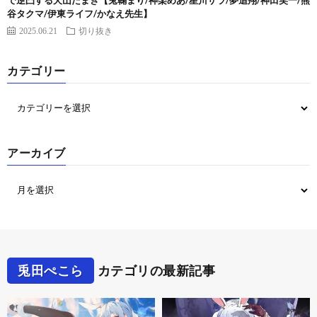
で逆凸する犬山たまき【兎鞠まり/神楽めあ/星川サラ/夢追翔/神田笑一/熊
谷タクマ/伊東ライフ/かなえ先生】
2025.06.21
切り抜き
カテゴリー
アーカイブ
兎田ぺこら
カテゴリの最新記事