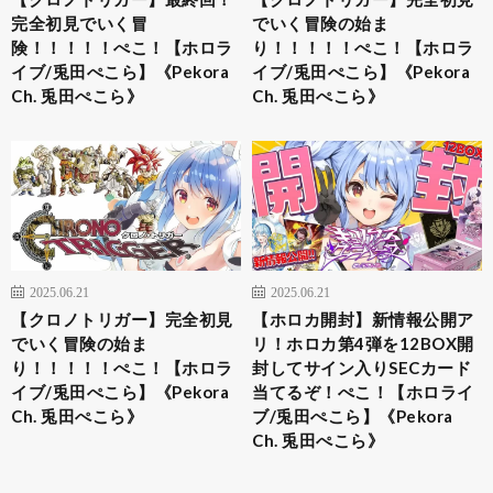
完全初見でいく冒
でいく冒険の始ま
険！！！！！ぺこ！【ホロラ
り！！！！！ぺこ！【ホロラ
イブ/兎田ぺこら】《Pekora
イブ/兎田ぺこら】《Pekora
Ch. 兎田ぺこら》
Ch. 兎田ぺこら》
2025.06.21
2025.06.21
【クロノトリガー】完全初見
【ホロカ開封】新情報公開ア
でいく冒険の始ま
リ！ホロカ第4弾を12BOX開
り！！！！！ぺこ！【ホロラ
封してサイン入りSECカード
イブ/兎田ぺこら】《Pekora
当てるぞ！ぺこ！【ホロライ
Ch. 兎田ぺこら》
ブ/兎田ぺこら】《Pekora
Ch. 兎田ぺこら》