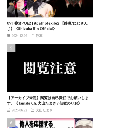
09 | 🔴☠️POE2 | #pathofexile2 【静凛/にじさん
じ】《Shizuka Rin Official》
2024.12.26
静凛
【アーカイブ未定】閲覧は自己責任でお願いしま
す。《Tamaki Ch. 犬山たまき / 佃煮のりお》
2025.06.22
犬山たまき