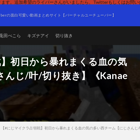
ます。追加希望のライバーさんがいましたら、Twitterもしくはお問
Tuberの面白可愛い動画まとめサイト【バーチャルユーチューバー】
兎田ぺこら
キズナアイ
切り抜き
戦】初日から暴れまくる血の気
んじ/叶/切り抜き】《Kanae
【#にじマイクラ占領戦】初日から暴れまくる血の気の多い西チーム【にじさんじ/叶/切り