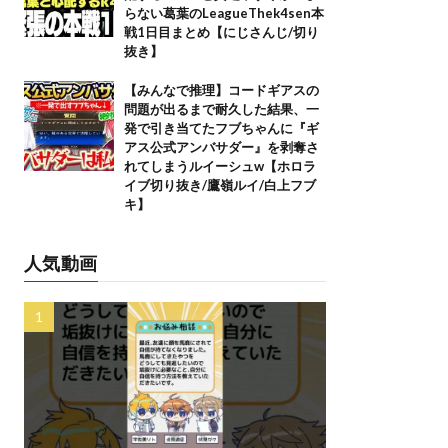
らない葛葉のLeagueThek4sen本
戦1日目まとめ【にじさんじ/切り
抜き】
【みんなで推理】コードギアスの
問題が出るまで耐久した結果、一
発で引き当てたフブちゃんに『ギ
アス公式アンバサダー』を剥奪さ
れてしまうルイーシュw【ホロラ
イブ切り抜き/鷹嶺ルイ/白上フブ
キ】
人気動画