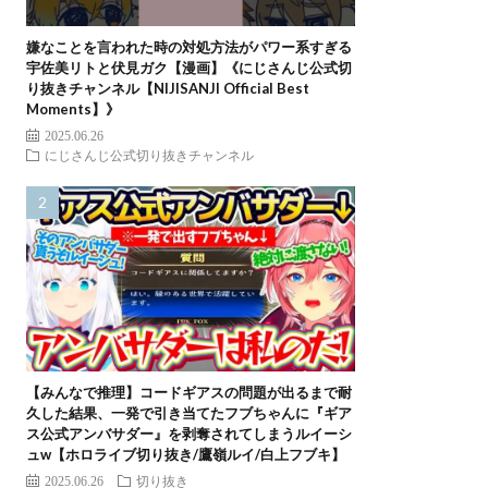
嫌なことを言われた時の対処方法がパワー系すぎる
宇佐美リトと伏見ガク【漫画】《にじさんじ公式切
り抜きチャンネル【NIJISANJI Official Best
Moments】》
2025.06.26
にじさんじ公式切り抜きチャンネル
【みんなで推理】コードギアスの問題が出るまで耐
久した結果、一発で引き当てたフブちゃんに『ギア
ス公式アンバサダー』を剥奪されてしまうルイーシ
ュw【ホロライブ切り抜き/鷹嶺ルイ/白上フブキ】
2025.06.26
切り抜き