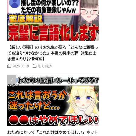
【厳しい現実】のりお先生が語る「どんなに頑張っ
ても辿りつけなかった」本当の将来の夢【#魁たま
き塾 #のりお懺悔室】
2025.06.19
切り抜き
わためにとって『これだけはやめてほしい』ネット