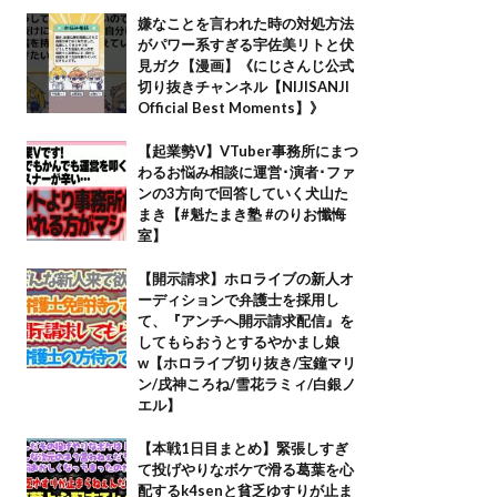
嫌なことを言われた時の対処方法
がパワー系すぎる宇佐美リトと伏
見ガク【漫画】《にじさんじ公式
切り抜きチャンネル【NIJISANJI
Official Best Moments】》
【起業勢V】VTuber事務所にまつ
わるお悩み相談に運営･演者･ファ
ンの3方向で回答していく犬山た
まき【#魁たまき塾 #のりお懺悔
室】
【開示請求】ホロライブの新人オ
ーディションで弁護士を採用し
て、『アンチへ開示請求配信』を
してもらおうとするやかまし娘
w【ホロライブ切り抜き/宝鐘マリ
ン/戌神ころね/雪花ラミィ/白銀ノ
エル】
【本戦1日目まとめ】緊張しすぎ
て投げやりなボケで滑る葛葉を心
配するk4senと貧乏ゆすりが止ま