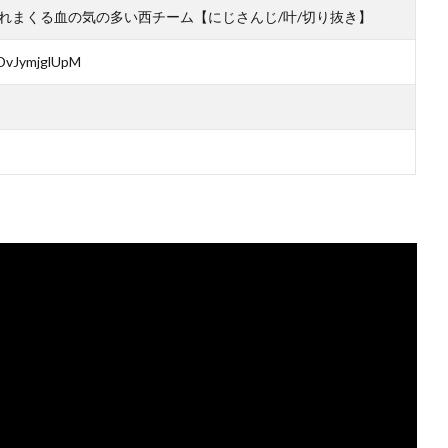
れまくる血の気の多い西チーム【にじさんじ/叶/切り抜き】
=DvJymjglUpM