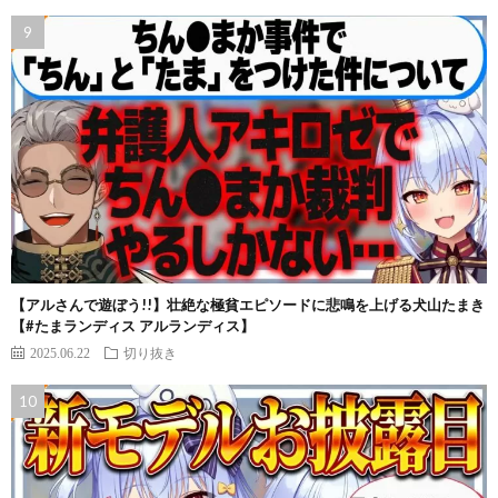
【アルさんで遊ぼう!!】壮絶な極貧エピソードに悲鳴を上げる犬山たまき
【#たまランディス アルランディス】
2025.06.22
切り抜き