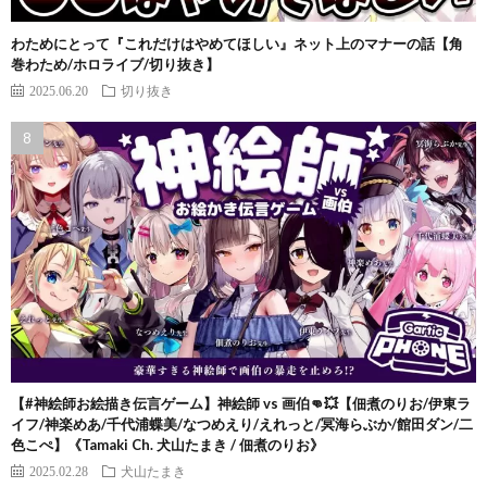
わためにとって『これだけはやめてほしい』ネット上のマナーの話【角
巻わため/ホロライブ/切り抜き】
2025.06.20
切り抜き
【#神絵師お絵描き伝言ゲーム】神絵師 vs 画伯👊💥【佃煮のりお/伊東ラ
イフ/神楽めあ/千代浦蝶美/なつめえり/えれっと/冥海らぶか/館田ダン/二
色こぺ】《Tamaki Ch. 犬山たまき / 佃煮のりお》
2025.02.28
犬山たまき