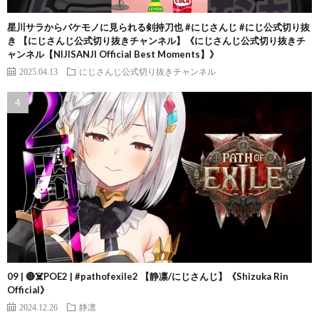
星川サラからバケモノに見られる剣持刀也 #にじさんじ #にじ公式切り抜
き 【にじさんじ公式切り抜きチャンネル】《にじさんじ公式切り抜きチ
ャンネル【NIJISANJI Official Best Moments】》
2025.04.13
にじさんじ公式切り抜きチャンネル
09 | 🔴☠️POE2 | #pathofexile2 【静凛/にじさんじ】《Shizuka Rin
Official》
2024.12.26
静凛