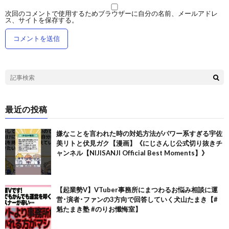
次回のコメントで使用するためブラウザーに自分の名前、メールアドレ
ス、サイトを保存する。
最近の投稿
嫌なことを言われた時の対処方法がパワー系すぎる宇佐
美リトと伏見ガク【漫画】《にじさんじ公式切り抜きチ
ャンネル【NIJISANJI Official Best Moments】》
【起業勢V】VTuber事務所にまつわるお悩み相談に運
営･演者･ファンの3方向で回答していく犬山たまき【#
魁たまき塾 #のりお懺悔室】