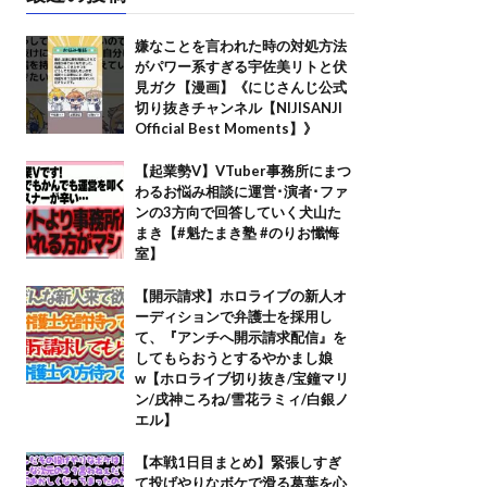
嫌なことを言われた時の対処方法
がパワー系すぎる宇佐美リトと伏
見ガク【漫画】《にじさんじ公式
切り抜きチャンネル【NIJISANJI
Official Best Moments】》
【起業勢V】VTuber事務所にまつ
わるお悩み相談に運営･演者･ファ
ンの3方向で回答していく犬山た
まき【#魁たまき塾 #のりお懺悔
室】
【開示請求】ホロライブの新人オ
ーディションで弁護士を採用し
て、『アンチへ開示請求配信』を
してもらおうとするやかまし娘
w【ホロライブ切り抜き/宝鐘マリ
ン/戌神ころね/雪花ラミィ/白銀ノ
エル】
【本戦1日目まとめ】緊張しすぎ
て投げやりなボケで滑る葛葉を心