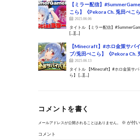
【ミラー配信】#SummerGam
こら】《Pekora Ch. 兎田ぺこ
2025.06.06
タイトル 【ミラー配信】#SummerGa
[…][…]
【Minecraft】#ホロ金策
ブ/兎田ぺこら】《Pekora Ch
2025.06.13
タイトル 【Minecraft】#ホロ金
ら】 […][…]
コメントを書く
※
が付い
メールアドレスが公開されることはありません。
コメント