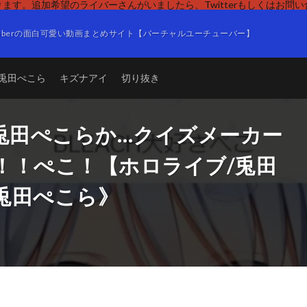
ます。追加希望のライバーさんがいましたら、Twitterもしくはお問
Tuberの面白可愛い動画まとめサイト【バーチャルユーチューバー】
兎田ぺこら
キズナアイ
切り抜き
Hか兎田ぺこらか…クイズメーカー
！！ぺこ！【ホロライブ/兎田
. 兎田ぺこら》