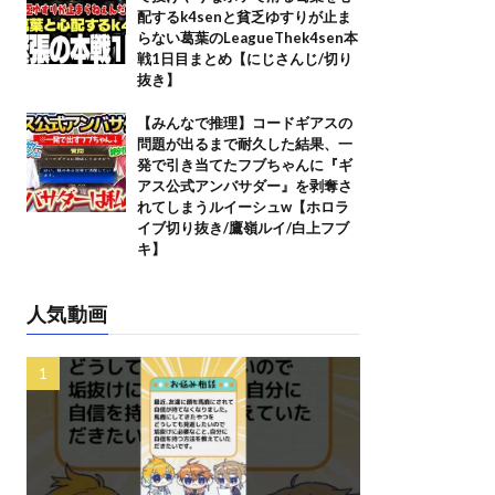
配するk4senと貧乏ゆすりが止ま
らない葛葉のLeagueThek4sen本
戦1日目まとめ【にじさんじ/切り
抜き】
【みんなで推理】コードギアスの
問題が出るまで耐久した結果、一
発で引き当てたフブちゃんに『ギ
アス公式アンバサダー』を剥奪さ
れてしまうルイーシュw【ホロラ
イブ切り抜き/鷹嶺ルイ/白上フブ
キ】
人気動画