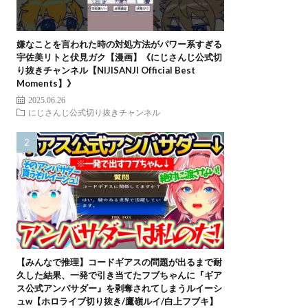
嫌なことを言われた時の対処方法がパワー系すぎる
宇佐美リトと伏見ガク【漫画】《にじさんじ公式切
り抜きチャンネル【NIJISANJI Official Best
Moments】》
2025.06.26
にじさんじ公式切り抜きチャンネル
【みんなで推理】コードギアスの問題が出るまで耐
久した結果、一発で引き当てたフブちゃんに『ギア
ス公式アンバサダー』を剥奪されてしまうルイーシ
ュw【ホロライブ切り抜き/鷹嶺ルイ/白上フブキ】