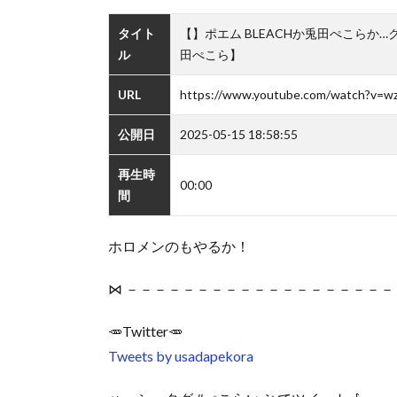
タイト
【】ポエム BLEACHか兎田ぺこら
ル
田ぺこら】
URL
https://www.youtube.com/watch?v=w
公開日
2025-05-15 18:58:55
再生時
00:00
間
ホロメンのもやるか！
⋈ －－－－－－－－－－－－－－－－－－－
🥕Twitter🥕
Tweets by usadapekora