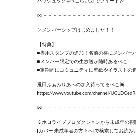
ハッシュタグ #ぺこらいぶ でツイート🎶
⋈ －－－－－－－－－－－－－－－－－－－
▷メンバーシップはじめました！！
【特典】
■専用スタンプの追加！名前の横にメンバー
■メンバー限定での生放送が随時あるぺこ！
■定期的にコミュニティに壁紙やイラストの追
兎田ふぁみりあへの加入待ってるぺこ💓
https://www.youtube.com/channel/UC1DCed
⋈ －－－－－－－－－－－－－－－－－－－
※ホロライブプロダクションから未成年の視
[カバー 未成年者の方々へ]で検索してお読