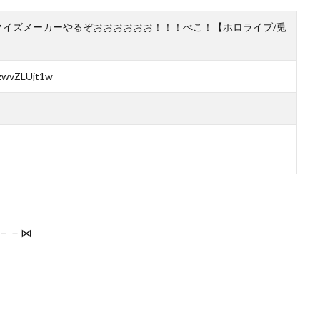
か…クイズメーカーやるぞおおおおおお！！！ぺこ！【ホロライブ/兎
zwvZLUjt1w
－－⋈