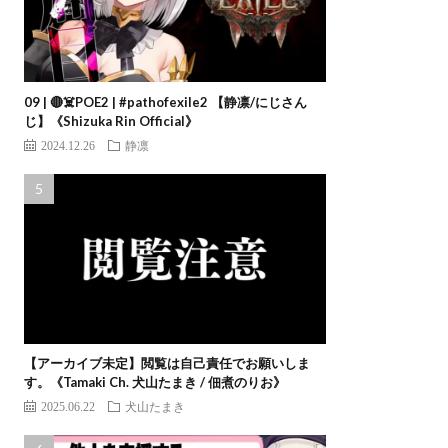
09 | 🔴☠️POE2 | #pathofexile2 【静凛/にじさん
じ】《Shizuka Rin Official》
2024.12.26
静凛
【アーカイブ未定】閲覧は自己責任でお願いしま
す。《Tamaki Ch. 犬山たまき / 佃煮のりお》
2025.06.22
犬山たまき