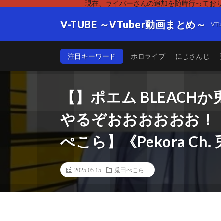
現在、ライバーさんの追加を随時行っており
V-TUBE ～VTuber動画まとめ～
V
注目キーワード
ホロライブ
にじさんじ
【】ポエム BLEAC
やるぞおおおおおお！
ぺこら】《Pekora Ch
2025.05.15
兎田ぺこら