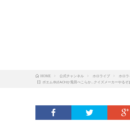
公式チャンネル
ホロライブ
ホロラ
HOME
【】ポエム BLEACHか兎田ぺこらか…クイズメーカーやるぞお