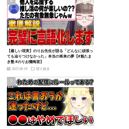
【厳しい現実】のりお先生が語る「どんなに頑張っ
ても辿りつけなかった」本当の将来の夢【#魁たま
き塾 #のりお懺悔室】
2025.06.19
切り抜き