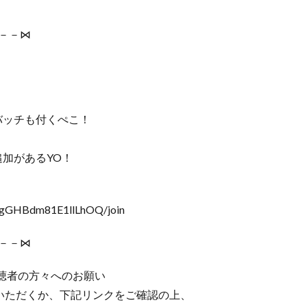
－－⋈
バッチも付くぺこ！
加があるYO！
RgGHBdm81E1llLhOQ/join
－－⋈
聴者の方々へのお願い
みいただくか、下記リンクをご確認の上、