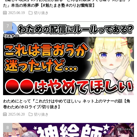
た」本当の将来の夢【#魁たまき塾 #のりお懺悔室】
2025.06.19
切り抜き
わためにとって『これだけはやめてほしい』ネット上のマナーの話【角
巻わため/ホロライブ/切り抜き】
2025.06.20
切り抜き