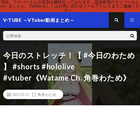
現在、ライバーさんの追加を随時行っております。追加希望のライバーさん
がいましたら、Twitterもしくはお問い合わせメールアドレスまでご連絡くだ
さい。
V-TUBE ～VTuber動画まとめ～
今日のストレッチ！【 #今日のわため
】 #shorts #hololive
#vtuber《Watame Ch. 角巻わため》
2025.05.15
角巻わため