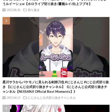
うルイーシュw【ホロライブ切り抜き/鷹嶺ルイ/白上フブキ】
2025.06.26
切り抜き
星川サラからバケモノに見られる剣持刀也 #にじさんじ #にじ公式切り抜
き 【にじさんじ公式切り抜きチャンネル】《にじさんじ公式切り抜きチ
ャンネル【NIJISANJI Official Best Moments】》
2025.04.13
にじさんじ公式切り抜きチャンネル