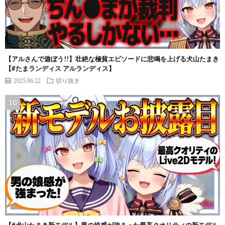
【アルさんで遊ぼう!!】壮絶な極貧エピソードに悲鳴を上げる犬山たまき
【#たまランディス アルランディス】
2025.06.22
切り抜き