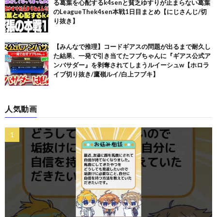
る葛葉を心配するk4senと貧乏ゆすりが止まらない葛葉
のLeagueThek4sen本戦1日目まとめ【にじさんじ/切
り抜き】
【みんなで推理】コードギアスの問題が出るまで耐久し
た結果、一発で引き当てたフブちゃんに『ギアス公式ア
ンバサダー』を剥奪されてしまうルイーシュw【ホロラ
イブ切り抜き/鷹嶺ルイ/白上フブキ】
人気動画