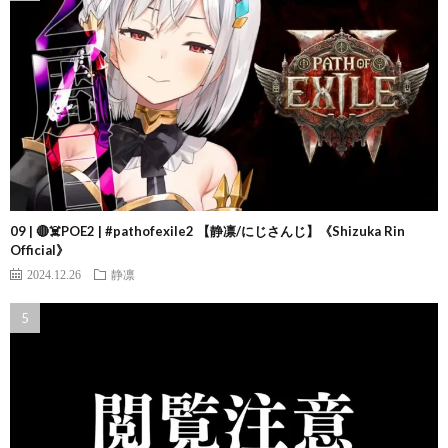
09 | 🔴☠️POE2 | #pathofexile2 【静凛/にじさんじ】《Shizuka Rin
Official》
2024.12.26
静凛