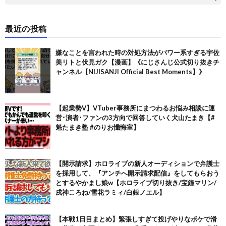
最近の投稿
嫌なことを言われた時の対処方法がパワー系すぎる宇佐
美リトと伏見ガク【漫画】《にじさんじ公式切り抜きチ
ャンネル【NIJISANJI Official Best Moments】》
【起業勢V】VTuber事務所にまつわるお悩み相談に運
営･演者･ファンの3方向で回答していく犬山たまき【#
魁たまき塾 #のりお懺悔室】
【開示請求】ホロライブの新人オーディションで弁護士
を採用して、『アンチへ開示請求配信』をしてもらおう
とするやかまし娘w【ホロライブ切り抜き/宝鐘マリン/
戌神ころね/雪花ラミィ/白銀ノエル】
【本戦1日目まとめ】緊張しすぎて投げやりなボケで滑