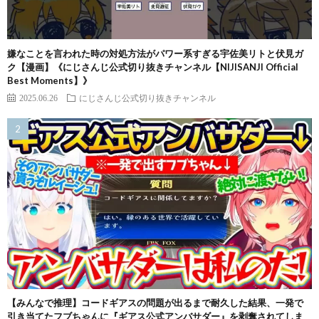
嫌なことを言われた時の対処方法がパワー系すぎる宇佐美リトと伏見ガ
ク【漫画】《にじさんじ公式切り抜きチャンネル【NIJISANJI Official
Best Moments】》
2025.06.26
にじさんじ公式切り抜きチャンネル
【みんなで推理】コードギアスの問題が出るまで耐久した結果、一発で
引き当てたフブちゃんに『ギアス公式アンバサダー』を剥奪されてしま