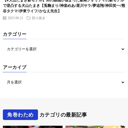
【#犬山たまき新モデル】男の娘感が強まった最高クオリティの新モデル
で逆凸する犬山たまき【兎鞠まり/神楽めあ/星川サラ/夢追翔/神田笑一/熊
谷タクマ/伊東ライフ/かなえ先生】
2025.06.21
切り抜き
カテゴリー
アーカイブ
角巻わため
カテゴリの最新記事