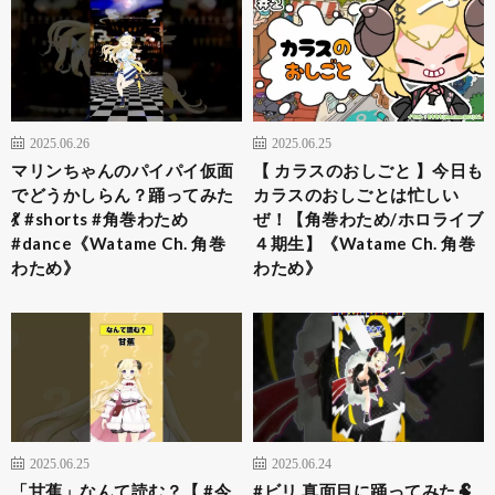
2025.06.26
2025.06.25
マリンちゃんのパイパイ仮面
【 カラスのおしごと 】今日も
でどうかしらん？踊ってみた
カラスのおしごとは忙しい
💃 #shorts #角巻わため
ぜ！【角巻わため/ホロライブ
#dance《Watame Ch. 角巻
４期生】《Watame Ch. 角巻
わため》
わため》
2025.06.25
2025.06.24
「甘蕉」なんて読む？【 #今
#ビリ 真面目に踊ってみた🐏