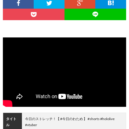
タイト
今日のストレッチ！【 #今日のわため 】 #shorts #hololive
ル
#vtuber