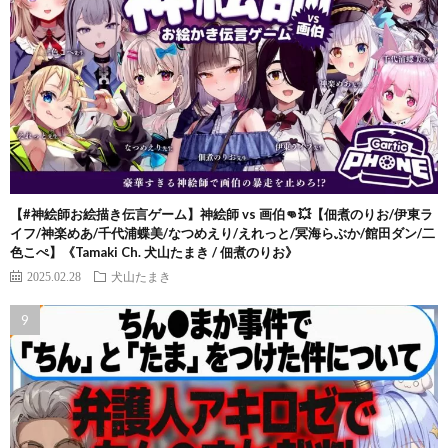
【#神絵師お絵描き伝言ゲーム】神絵師 vs 画伯👊💥【佃煮のりお/伊東ラ
イフ/神楽めあ/千代浦蝶美/なつめえり/えれっと/冥海らぶか/館田ダン/二
色こぺ】《Tamaki Ch. 犬山たまき / 佃煮のりお》
2025.02.28
犬山たまき