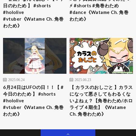
日のわため 】 #shorts
⚡ #shorts #角巻わため
#hololive
#dance《Watame Ch. 角巻
#vtuber《Watame Ch. 角巻
わため》
わため》
2025.06.24
2025.06.23
6月24日はUFOの日！！【 #
【 カラスのおしごと 】カラス
今日のわため 】 #shorts
になって悪さしてもわるくな
#hololive
いよねぇ？【角巻わため/ホロ
#vtuber《Watame Ch. 角巻
ライブ４期生】《Watame
わため》
Ch. 角巻わため》