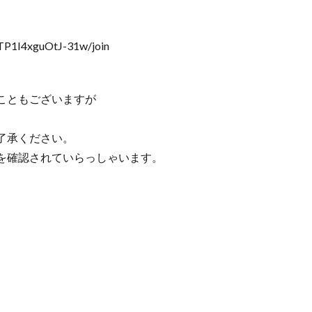
TP1I4xguOtJ-31w/join
こともございますが
了承ください。
を確認されていらっしゃいます。
。