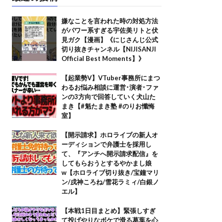
嫌なことを言われた時の対処方法
がパワー系すぎる宇佐美リトと伏
見ガク【漫画】《にじさんじ公式
切り抜きチャンネル【NIJISANJI
Official Best Moments】》
【起業勢V】VTuber事務所にまつ
わるお悩み相談に運営･演者･ファ
ンの3方向で回答していく犬山た
まき【#魁たまき塾 #のりお懺悔
室】
【開示請求】ホロライブの新人オ
ーディションで弁護士を採用し
て、『アンチへ開示請求配信』を
してもらおうとするやかまし娘
w【ホロライブ切り抜き/宝鐘マリ
ン/戌神ころね/雪花ラミィ/白銀ノ
エル】
【本戦1日目まとめ】緊張しすぎ
て投げやりなボケで滑る葛葉を心