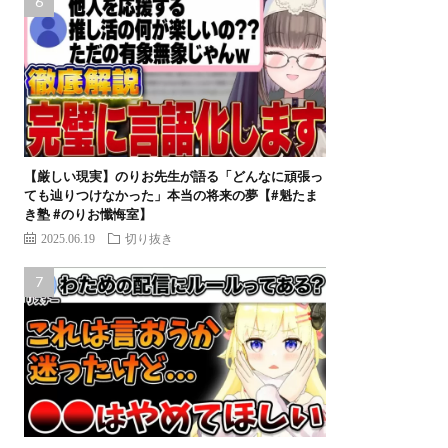
【厳しい現実】のりお先生が語る「どんなに頑張っ
ても辿りつけなかった」本当の将来の夢【#魁たま
き塾 #のりお懺悔室】
2025.06.19
切り抜き