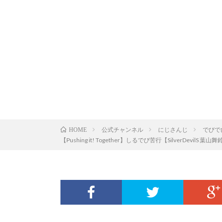
公式チャンネル
にじさんじ
でびで
HOME
【Pushing it! Together】しるでび苦行【SilverD