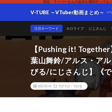
現在、ライバーさんの追加を随時行っており
V-TUBE ～VTuber動画まとめ～
V
注目キーワード
ホロライブ
にじさんじ
【Pushing it! Toget
葉山舞鈴/アルス・アル
びる/にじさんじ】《
2025.05.14
でびでび・でびる