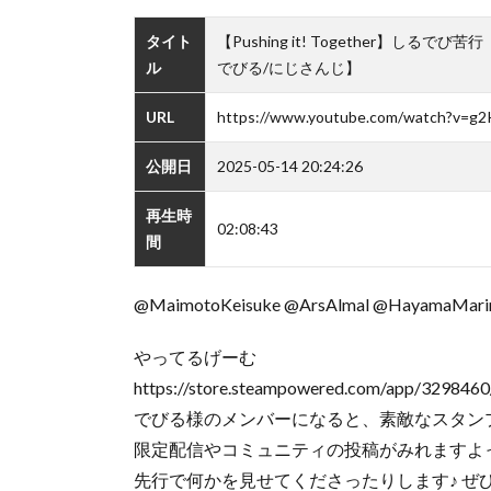
タイト
【Pushing it! Together】しるで
ル
でびる/にじさんじ】
URL
https://www.youtube.com/watch?v=g
公開日
2025-05-14 20:24:26
再生時
02:08:43
間
@MaimotoKeisuke @ArsAlmal @HayamaMari
やってるげーむ
https://store.steampowered.com/app/3298460/
でびる様のメンバーになると、素敵なスタン
限定配信やコミュニティの投稿がみれますよ
先行で何かを見せてくださったりします♪ ぜ