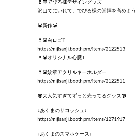
🚪👿でびる様デザイングッズ
沢山てにいれて、でびる様の崇拝を高めよう
👿新作👿
🚪👿白ロゴT
https://nijisanji.booth.pm/items/2122513
🚪👿オリジナル心臓T
🚪👿紋章アクリルキーホルダー
https://nijisanji.booth.pm/items/2122511
👿大人気すぎてずっと売ってるグッズ👿
↓あくまのサコッシュ↓
https://nijisanji.booth.pm/items/1271917
↓あくまのスマホケース↓