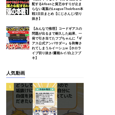
配するk4senと貧乏ゆすりが止ま
らない葛葉のLeagueThek4sen本
戦1日目まとめ【にじさんじ/切り
抜き】
【みんなで推理】コードギアスの
問題が出るまで耐久した結果、一
発で引き当てたフブちゃんに『ギ
アス公式アンバサダー』を剥奪さ
れてしまうルイーシュw【ホロラ
イブ切り抜き/鷹嶺ルイ/白上フブ
キ】
人気動画