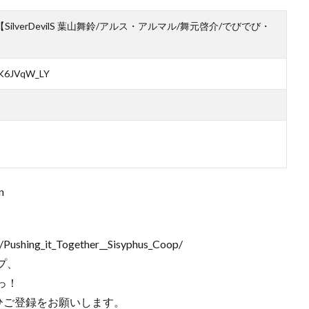
び苦行【SilverDevilS 葉山舞鈴/アルス・アルマル/舞元啓介/でびでび・
2K6JVqW_LY
n
Pushing_it_Together__Sisyphus_Coop/
プ、
っ！
ひご登録をお願いします。