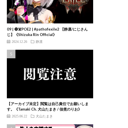
09 | 🔴☠️POE2 | #pathofexile2 【静凛/にじさん
じ】《Shizuka Rin Official》
2024.12.26
静凛
【アーカイブ未定】閲覧は自己責任でお願いしま
す。《Tamaki Ch. 犬山たまき / 佃煮のりお》
2025.06.22
犬山たまき