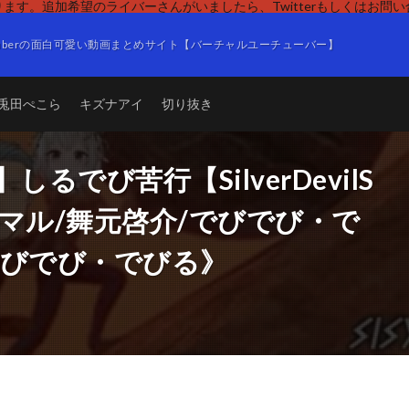
ます。追加希望のライバーさんがいましたら、Twitterもしくはお問
Tuberの面白可愛い動画まとめサイト【バーチャルユーチューバー】
兎田ぺこら
キズナアイ
切り抜き
her】しるでび苦行【SilverDevilS
マル/舞元啓介/でびでび・で
でびでび・でびる》