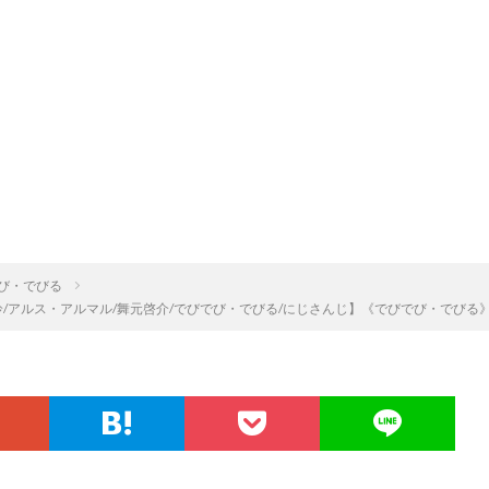
び・でびる
evilS 葉山舞鈴/アルス・アルマル/舞元啓介/でびでび・でびる/にじさんじ】《でびでび・でびる