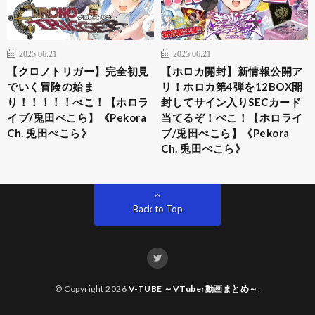
2025.06.21
2025.06.21
【クロノトリガー】完全初見
【ホロカ開封】新情報公開ア
でいく冒険の始ま
リ！ホロカ第4弾を12BOX開
り！！！！！ぺこ！【ホロラ
封してサイン入りSECカード
イブ/兎田ぺこら】《Pekora
当てるぞ！ぺこ！【ホロライ
Ch. 兎田ぺこら》
ブ/兎田ぺこら】《Pekora
Ch. 兎田ぺこら》
Back to Top
© Copyright 2026
V-TUBE ～VTuber動画まとめ～
.