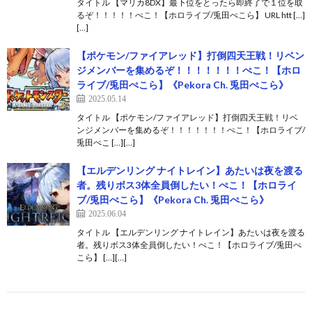
タイトル 【マリカ8DX】最下位をとったら即終了で１位を取
るぞ！！！！！ぺこ！【ホロライブ/兎田ぺこら】 URL htt […]
[…]
【ポケモン/ファイアレッド】打倒四天王戦！リベン
ジメンバーを集めるぞ！！！！！！！ぺこ！【ホロ
ライブ/兎田ぺこら】《Pekora Ch. 兎田ぺこら》
2025.05.14
タイトル 【ポケモン/ファイアレッド】打倒四天王戦！リベ
ンジメンバーを集めるぞ！！！！！！！ぺこ！【ホロライブ/
兎田ぺこ […][…]
【エルデンリング ナイトレイン】あたいは夜を渡る
者。残りボス3体全員倒したい！ぺこ！【ホロライ
ブ/兎田ぺこら】《Pekora Ch. 兎田ぺこら》
2025.06.04
タイトル 【エルデンリング ナイトレイン】あたいは夜を渡る
者。残りボス3体全員倒したい！ぺこ！【ホロライブ/兎田ぺ
こら】 […][…]