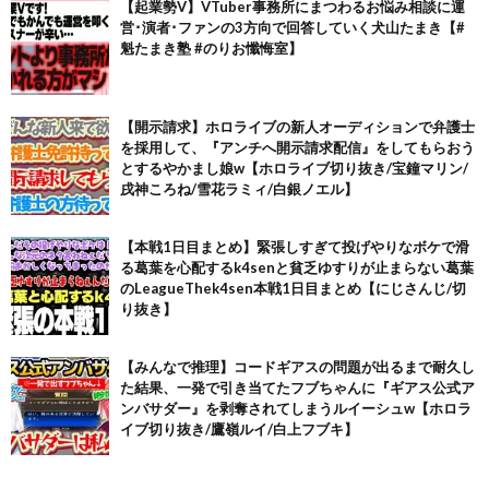
【起業勢V】VTuber事務所にまつわるお悩み相談に運
営･演者･ファンの3方向で回答していく犬山たまき【#
魁たまき塾 #のりお懺悔室】
【開示請求】ホロライブの新人オーディションで弁護士
を採用して、『アンチへ開示請求配信』をしてもらおう
とするやかまし娘w【ホロライブ切り抜き/宝鐘マリン/
戌神ころね/雪花ラミィ/白銀ノエル】
【本戦1日目まとめ】緊張しすぎて投げやりなボケで滑
る葛葉を心配するk4senと貧乏ゆすりが止まらない葛葉
のLeagueThek4sen本戦1日目まとめ【にじさんじ/切
り抜き】
【みんなで推理】コードギアスの問題が出るまで耐久し
た結果、一発で引き当てたフブちゃんに『ギアス公式ア
ンバサダー』を剥奪されてしまうルイーシュw【ホロラ
イブ切り抜き/鷹嶺ルイ/白上フブキ】