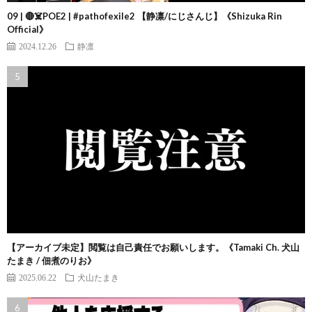
09 | 🔴☠️POE2 | #pathofexile2 【静凛/にじさんじ】《Shizuka Rin
Official》
2024.12.26
静凛
【アーカイブ未定】閲覧は自己責任でお願いします。《Tamaki Ch. 犬山
たまき / 佃煮のりお》
2025.06.22
犬山たまき