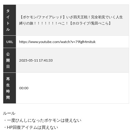
タ
イ
【ポケモン/ファイアレッド】いざ四天王戦！完全初見でいく人生
ト
縛りの旅！！！！！！！ぺこ！【ホロライブ/兎田ぺこら】
ル
URL
https://www.youtube.com/watch?v=79lglMmituk
公
開
2025-05-11 17:41:33
日
再
生
00:00
時
間
ルール
・一度ひんしになったポケモンは使えない
・HP回復アイテムは買えない