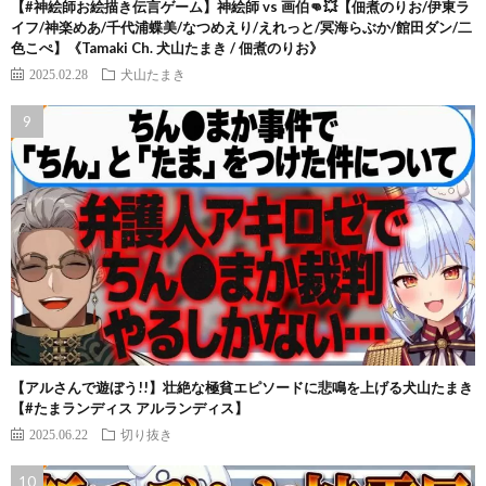
【#神絵師お絵描き伝言ゲーム】神絵師 vs 画伯👊💥【佃煮のりお/伊東ラ
イフ/神楽めあ/千代浦蝶美/なつめえり/えれっと/冥海らぶか/館田ダン/二
色こぺ】《Tamaki Ch. 犬山たまき / 佃煮のりお》
2025.02.28
犬山たまき
【アルさんで遊ぼう!!】壮絶な極貧エピソードに悲鳴を上げる犬山たまき
【#たまランディス アルランディス】
2025.06.22
切り抜き