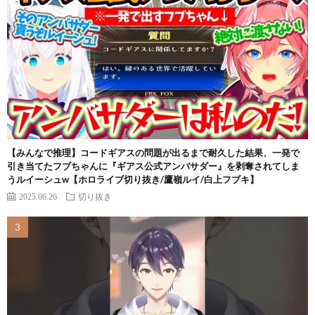
【みんなで推理】コードギアスの問題が出るまで耐久した結果、一発で
引き当てたフブちゃんに『ギアス公式アンバサダー』を剥奪されてしま
うルイーシュw【ホロライブ切り抜き/鷹嶺ルイ/白上フブキ】
2025.06.26
切り抜き