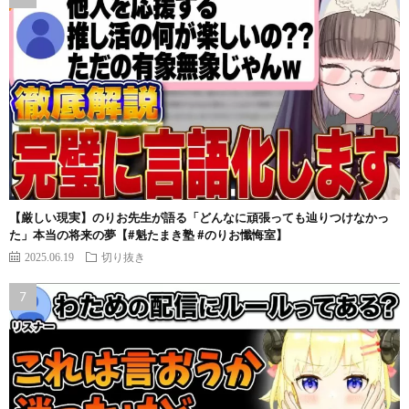
【厳しい現実】のりお先生が語る「どんなに頑張っても辿りつけなかっ
た」本当の将来の夢【#魁たまき塾 #のりお懺悔室】
2025.06.19
切り抜き