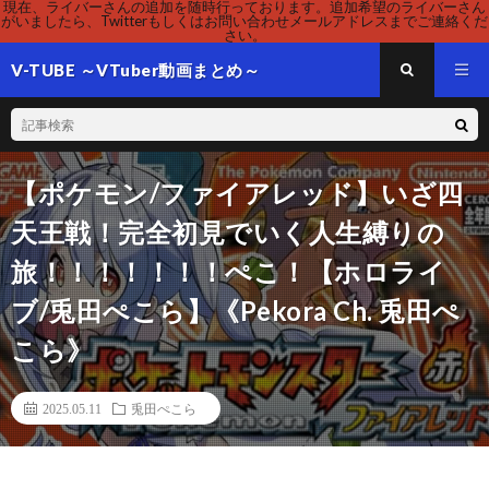
現在、ライバーさんの追加を随時行っております。追加希望のライバーさん
がいましたら、Twitterもしくはお問い合わせメールアドレスまでご連絡くだ
さい。
V-TUBE ～VTuber動画まとめ～
【ポケモン/ファイアレッド】いざ四
天王戦！完全初見でいく人生縛りの
旅！！！！！！！ぺこ！【ホロライ
ブ/兎田ぺこら】《Pekora Ch. 兎田ぺ
こら》
2025.05.11
兎田ぺこら