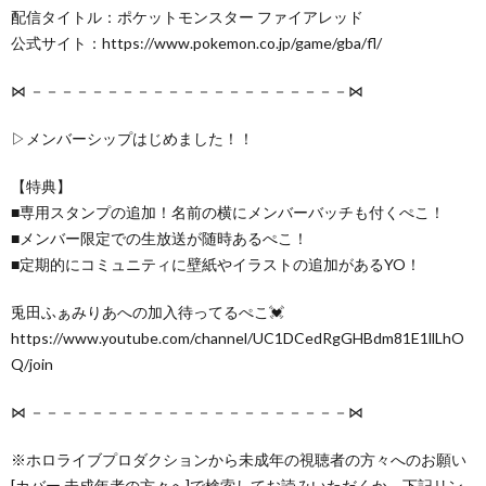
配信タイトル：ポケットモンスター ファイアレッド
公式サイト：https://www.pokemon.co.jp/game/gba/fl/
⋈ －－－－－－－－－－－－－－－－－－－－－⋈
▷メンバーシップはじめました！！
【特典】
■専用スタンプの追加！名前の横にメンバーバッチも付くぺこ！
■メンバー限定での生放送が随時あるぺこ！
■定期的にコミュニティに壁紙やイラストの追加があるYO！
兎田ふぁみりあへの加入待ってるぺこ💓
https://www.youtube.com/channel/UC1DCedRgGHBdm81E1llLhO
Q/join
⋈ －－－－－－－－－－－－－－－－－－－－－⋈
※ホロライブプロダクションから未成年の視聴者の方々へのお願い
[カバー 未成年者の方々へ]で検索してお読みいただくか、下記リン