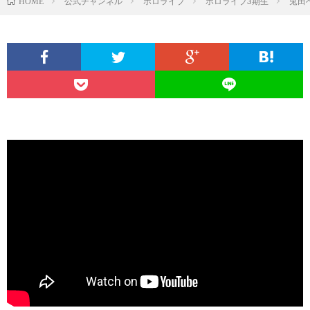
公式チャンネル
ホロライブ
ホロライブ3期生
兎田
HOME