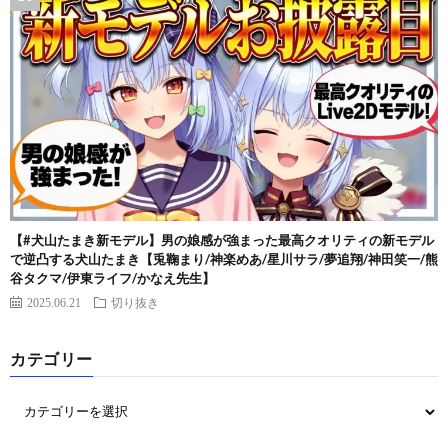
【#犬山たまき新モデル】男の娘感が強まった最高クオリティの新モデル
で逆凸する犬山たまき【兎鞠まり/神楽めあ/星川サラ/夢追翔/神田笑一/熊
谷タクマ/伊東ライフ/かなえ先生】
2025.06.21
切り抜き
カテゴリー